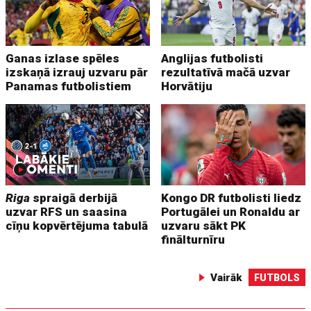
Ganas izlase spēles
Anglijas futbolisti
izskaņā izrauj uzvaru pār
rezultatīvā mačā uzvar
Panamas futbolistiem
Horvātiju
Riga
spraigā derbijā
Kongo DR futbolisti liedz
uzvar RFS un saasina
Portugālei un Ronaldu ar
cīņu kopvērtējuma tabulā
uzvaru sākt PK
finālturnīru
Vairāk
FUTBOLS