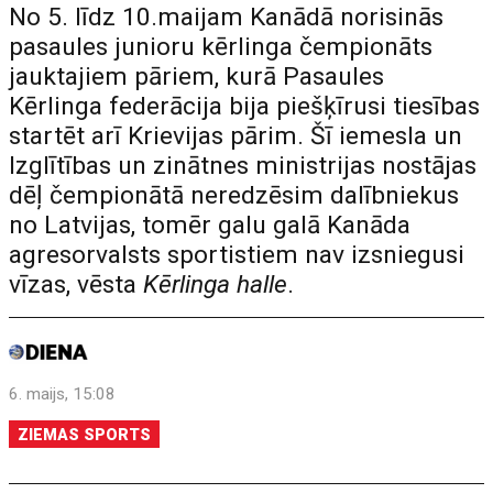
No 5. līdz 10.maijam Kanādā norisinās
pasaules junioru kērlinga čempionāts
jauktajiem pāriem, kurā Pasaules
Kērlinga federācija bija piešķīrusi tiesības
startēt arī Krievijas pārim. Šī iemesla un
Izglītības un zinātnes ministrijas nostājas
dēļ čempionātā neredzēsim dalībniekus
no Latvijas, tomēr galu galā Kanāda
agresorvalsts sportistiem nav izsniegusi
vīzas, vēsta
Kērlinga halle
.
6. maijs, 15:08
ZIEMAS SPORTS