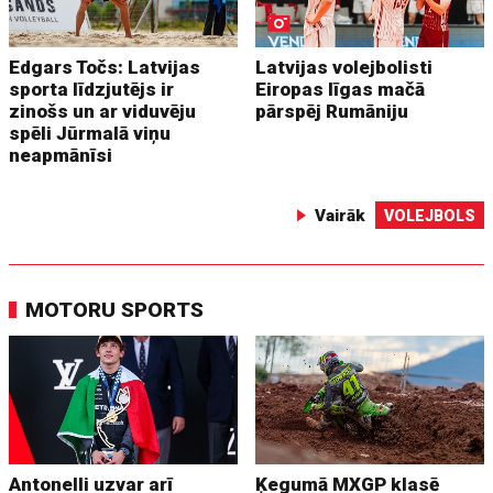
Edgars Točs: Latvijas
Latvijas volejbolisti
sporta līdzjutējs ir
Eiropas līgas mačā
zinošs un ar viduvēju
pārspēj Rumāniju
spēli Jūrmalā viņu
neapmānīsi
Vairāk
VOLEJBOLS
MOTORU SPORTS
Antonelli uzvar arī
Ķegumā MXGP klasē