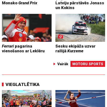
Monako
Grand Prix
Latviju pārstāvēs Jonass
un Kokins
Ferrari
pagarina
Sesku ekipāža uzvar
vienošanos ar Leklēru
rallijā
Kurzeme
Vairāk
MOTORU SPORTS
VIEGLATLĒTIKA