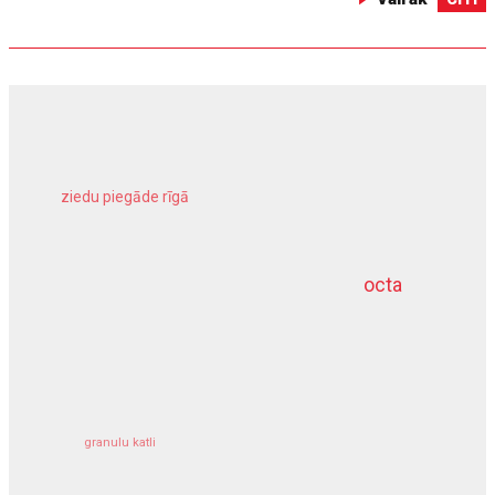
ziedu piegāde rīgā
meliorācijas darbi
octa
dziļurbums
kravu apdrošināšana
granulu katli
siltumsūknis