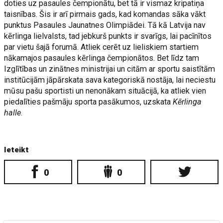
doties uz pasaules čempionātu, bet tā ir vismaz kripatiņa
taisnības. Šis ir arī pirmais gads, kad komandas sāka vākt
punktus Pasaules Jaunatnes Olimpiādei. Tā kā Latvija nav
kērlinga lielvalsts, tad jebkurš punkts ir svarīgs, lai pacīnītos
par vietu šajā forumā. Atliek cerēt uz lieliskiem startiem
nākamajos pasaules kērlinga čempionātos. Bet līdz tam
Izglītības un zinātnes ministrijai un citām ar sportu saistītām
institūcijām jāpārskata sava kategoriskā nostāja, lai neciestu
mūsu pašu sportisti un nenonākam situācijā, ka atliek vien
piedalīties pašmāju sporta pasākumos, uzskata
Kērlinga
halle
.
Ieteikt
0
0