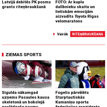
Latvijā debitēs PK posms
FOTO: Ar kuplu
grants riteņbraukšanā
dalībnieku skaitu un
lieliskām emocijām
aizvadīts
Toyota
Rīgas
velomaratons
Vairāk
RITEŅBRAUKŠANA
ZIEMAS SPORTS
Sigulda nākamgad
Fogelis pārvēlēts
uzņems Pasaules kausa
Starptautiskās
skeletonā un bobslejā
Kamaniņu sporta
noslēdzošo posmu
federācijas prezidenta