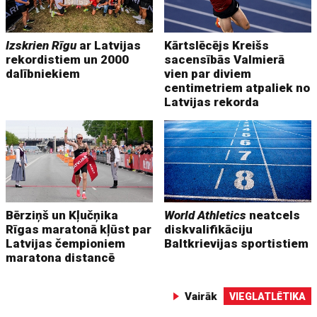
Izskrien Rīgu
ar Latvijas
Kārtslēcējs Kreišs
rekordistiem un 2000
sacensībās Valmierā
dalībniekiem
vien par diviem
centimetriem atpaliek no
Latvijas rekorda
Bērziņš un Kļučņika
World Athletics
neatcels
Rīgas maratonā kļūst par
diskvalifikāciju
Latvijas čempioniem
Baltkrievijas sportistiem
maratona distancē
Vairāk
VIEGLATLĒTIKA