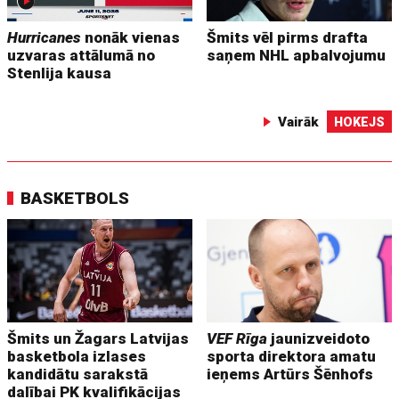
Hurricanes
nonāk vienas
Šmits vēl pirms drafta
uzvaras attālumā no
saņem NHL apbalvojumu
Stenlija kausa
Vairāk
HOKEJS
BASKETBOLS
Šmits un Žagars Latvijas
VEF Rīga
jaunizveidoto
basketbola izlases
sporta direktora amatu
kandidātu sarakstā
ieņems Artūrs Šēnhofs
dalībai PK kvalifikācijas