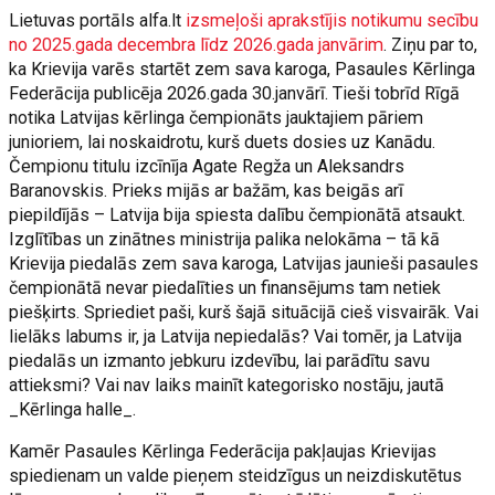
Lietuvas portāls alfa.lt
izsmeļoši aprakstījis notikumu secību
no 2025.gada decembra līdz 2026.gada janvārim
. Ziņu par to,
ka Krievija varēs startēt zem sava karoga, Pasaules Kērlinga
Federācija publicēja 2026.gada 30.janvārī. Tieši tobrīd Rīgā
notika Latvijas kērlinga čempionāts jauktajiem pāriem
junioriem, lai noskaidrotu, kurš duets dosies uz Kanādu.
Čempionu titulu izcīnīja Agate Regža un Aleksandrs
Baranovskis. Prieks mijās ar bažām, kas beigās arī
piepildījās – Latvija bija spiesta dalību čempionātā atsaukt.
Izglītības un zinātnes ministrija palika nelokāma – tā kā
Krievija piedalās zem sava karoga, Latvijas jaunieši pasaules
čempionātā nevar piedalīties un finansējums tam netiek
piešķirts. Spriediet paši, kurš šajā situācijā cieš visvairāk. Vai
lielāks labums ir, ja Latvija nepiedalās? Vai tomēr, ja Latvija
piedalās un izmanto jebkuru izdevību, lai parādītu savu
attieksmi? Vai nav laiks mainīt kategorisko nostāju, jautā
_Kērlinga halle_.
Kamēr Pasaules Kērlinga Federācija pakļaujas Krievijas
spiedienam un valde pieņem steidzīgus un neizdiskutētus