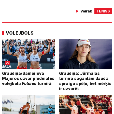
Vairāk
TENISS
VOLEJBOLS
Graudiņa/Samoilova
Graudiņa: Jūrmalas
Majoros uzvar pludmales
turnīrā sagaidām daudz
volejbola
Futures
turnīrā
spraigu spēļu, bet mērķis
ir uzvarēt