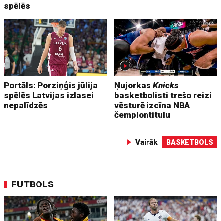
spēlēs
Portāls: Porziņģis jūlija
Ņujorkas
Knicks
spēlēs Latvijas izlasei
basketbolisti trešo reizi
nepalīdzēs
vēsturē izcīna NBA
čempiontitulu
Vairāk
BASKETBOLS
FUTBOLS