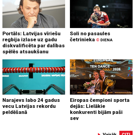
Portāls: Latvijas vīriešu
Soli no pasaules
regbija izlase uz gadu
četrinieka
©
DIENA
diskvalificēta par dalības
spēlēs atsaukšanu
Narajevs labo 24 gadus
Eiropas čempioni sporta
vecu Latvijas rekordu
dejās: Lielākie
peldēšanā
konkurenti bijām paši
sev
Vairāk
CITI