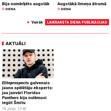
Bija nomērķēts augstāk
Augstākā līmeņa ātrumā
©
DIENA
©
DIENA
Vairāk
LAIKRAKSTA DIENA PUBLIKĀCIJAS
AKTUĀLI
Eliteprospects
galvenais
jauno spēlētāju eksperts:
jau janvārī Floridas
Panthers
bija nolēmusi
iegūt Šmitu
18. jūnijs, 13:40