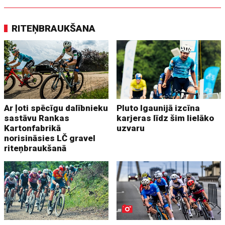
RITEŅBRAUKŠANA
Ar ļoti spēcīgu dalībnieku
Pluto Igaunijā izcīna
sastāvu Rankas
karjeras līdz šim lielāko
Kartonfabrikā
uzvaru
norisināsies LČ gravel
riteņbraukšanā