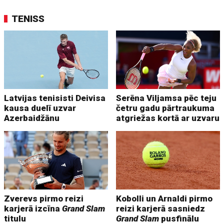
TENISS
Latvijas tenisisti Deivisa
Serēna Viljamsa pēc teju
kausa duelī uzvar
četru gadu pārtraukuma
Azerbaidžānu
atgriežas kortā ar uzvaru
Zverevs pirmo reizi
Kobolli un Arnaldi pirmo
karjerā izcīna
Grand Slam
reizi karjerā sasniedz
titulu
Grand Slam
pusfinālu