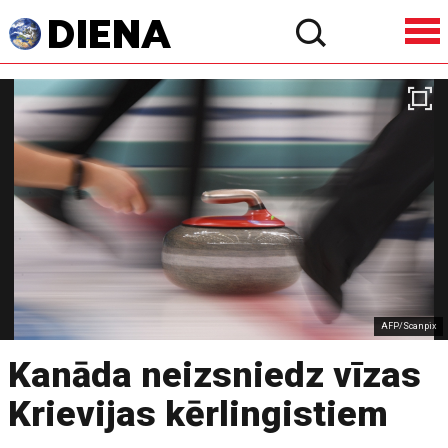
AFP/Scanpix
Kanāda neizsniedz vīzas
Krievijas kērlingistiem