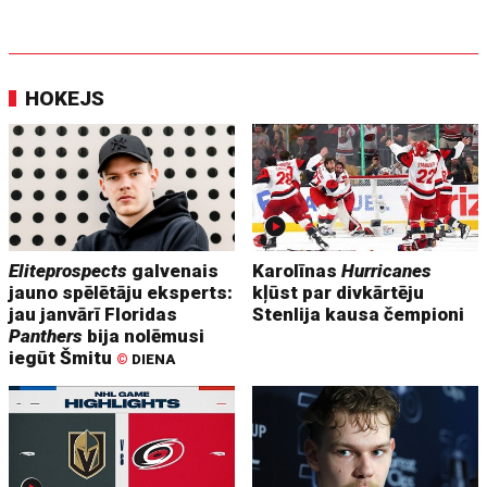
HOKEJS
Eliteprospects
galvenais
Karolīnas
Hurricanes
jauno spēlētāju eksperts:
kļūst par divkārtēju
jau janvārī Floridas
Stenlija kausa čempioni
Panthers
bija nolēmusi
iegūt Šmitu
©
DIENA