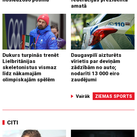
amatā
Dukurs turpinās trenēt
Daugavpilī aizturēts
Lielbritānijas
vīrietis par deviņām
skeletonistus vismaz
zādzībām no auto;
līdz nākamajām
nodarīti 13 000 eiro
olimpiskajām spēlēm
zaudējumi
Vairāk
ZIEMAS SPORTS
CITI