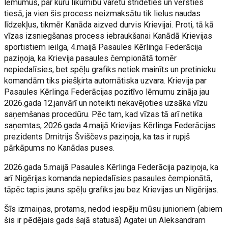
lēmumus, par kuru likumību varētu strīdēties un vērsties
tiesā, ja vien šis process neizmaksātu tik lielus naudas
līdzekļus, tikmēr Kanāda aizved durvis Krievijai. Proti, tā kā
vīzas izsniegšanas process iebraukšanai Kanādā Krievijas
sportistiem ieilga, 4.maijā Pasaules Kērlinga Federācija
paziņoja, ka Krievija pasaules čempionātā tomēr
nepiedalīsies, bet spēļu grafiks netiek mainīts un pretinieku
komandām tiks piešķirta automātiska uzvara. Krievija par
Pasaules Kērlinga Federācijas pozitīvo lēmumu zināja jau
2026.gada 12.janvārī un noteikti nekavējoties uzsāka vīzu
saņemšanas procedūru. Pēc tam, kad vīzas tā arī netika
saņemtas, 2026.gada 4.maijā Krievijas Kērlinga Federācijas
prezidents Dmitrijs Šviščevs paziņoja, ka tas ir rupjš
pārkāpums no Kanādas puses.
2026.gada 5.maijā Pasaules Kērlinga Federācija paziņoja, ka
arī Nigērijas komanda nepiedalīsies pasaules čempionātā,
tāpēc tapis jauns spēļu grafiks jau bez Krievijas un Nigērijas.
Šīs izmaiņas, protams, nedod iespēju mūsu junioriem (abiem
šis ir pēdējais gads šajā statusā) Agatei un Aleksandram