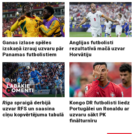
Ganas izlase spēles
Anglijas futbolisti
izskaņā izrauj uzvaru pār
rezultatīvā mačā uzvar
Panamas futbolistiem
Horvātiju
Riga
spraigā derbijā
Kongo DR futbolisti liedz
uzvar RFS un saasina
Portugālei un Ronaldu ar
cīņu kopvērtējuma tabulā
uzvaru sākt PK
finālturnīru