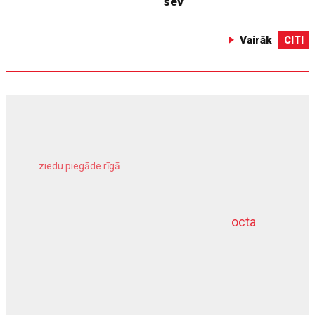
sev
Vairāk
CITI
ziedu piegāde rīgā
meliorācijas darbi
octa
dziļurbums
kravu apdrošināšana