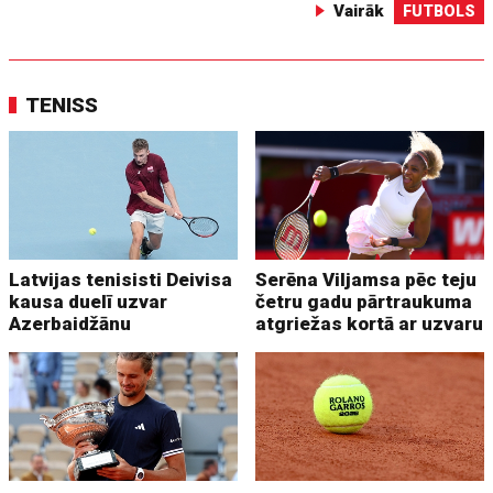
Vairāk
FUTBOLS
TENISS
Latvijas tenisisti Deivisa
Serēna Viljamsa pēc teju
kausa duelī uzvar
četru gadu pārtraukuma
Azerbaidžānu
atgriežas kortā ar uzvaru