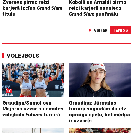
Zverevs pirmo reizi
Kobolli un Arnaldi pirmo
karjerā izcīna
Grand Slam
reizi karjerā sasniedz
titulu
Grand Slam
pusfinālu
Vairāk
TENISS
VOLEJBOLS
Graudiņa/Samoilova
Graudiņa: Jūrmalas
Majoros uzvar pludmales
turnīrā sagaidām daudz
volejbola
Futures
turnīrā
spraigu spēļu, bet mērķis
ir uzvarēt