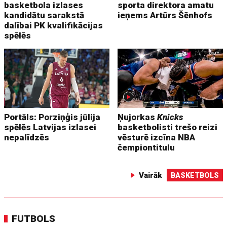
basketbola izlases
sporta direktora amatu
kandidātu sarakstā
ieņems Artūrs Šēnhofs
dalībai PK kvalifikācijas
spēlēs
Portāls: Porziņģis jūlija
Ņujorkas
Knicks
spēlēs Latvijas izlasei
basketbolisti trešo reizi
nepalīdzēs
vēsturē izcīna NBA
čempiontitulu
Vairāk
BASKETBOLS
FUTBOLS