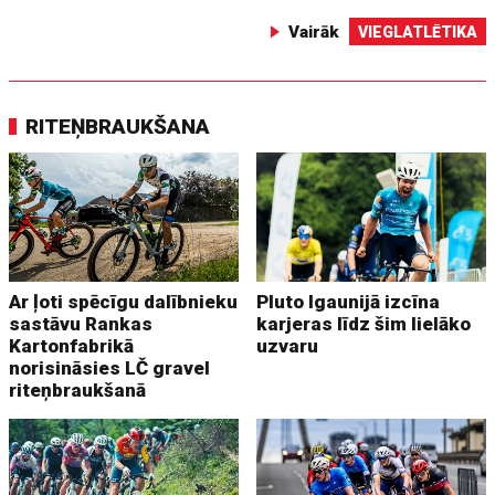
Vairāk
VIEGLATLĒTIKA
RITEŅBRAUKŠANA
Ar ļoti spēcīgu dalībnieku
Pluto Igaunijā izcīna
sastāvu Rankas
karjeras līdz šim lielāko
Kartonfabrikā
uzvaru
norisināsies LČ gravel
riteņbraukšanā