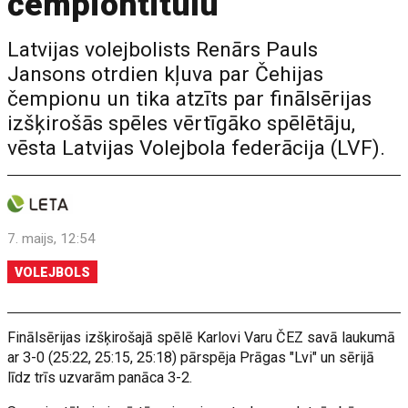
čempiontitulu
Latvijas volejbolists Renārs Pauls
Jansons otrdien kļuva par Čehijas
čempionu un tika atzīts par finālsērijas
izšķirošās spēles vērtīgāko spēlētāju,
vēsta Latvijas Volejbola federācija (LVF).
7. maijs, 12:54
VOLEJBOLS
Finālsērijas izšķirošajā spēlē Karlovi Varu ČEZ savā laukumā
ar 3-0 (25:22, 25:15, 25:18) pārspēja Prāgas "Lvi" un sērijā
līdz trīs uzvarām panāca 3-2.