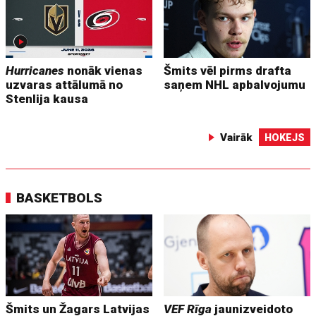
Hurricanes
nonāk vienas
Šmits vēl pirms drafta
uzvaras attālumā no
saņem NHL apbalvojumu
Stenlija kausa
Vairāk
HOKEJS
BASKETBOLS
Šmits un Žagars Latvijas
VEF Rīga
jaunizveidoto