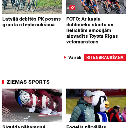
Latvijā debitēs PK posms
FOTO: Ar kuplu
grants riteņbraukšanā
dalībnieku skaitu un
lieliskām emocijām
aizvadīts
Toyota
Rīgas
velomaratons
Vairāk
RITEŅBRAUKŠANA
ZIEMAS SPORTS
Sigulda nākamgad
Fogelis pārvēlēts