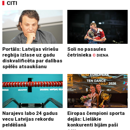
CITI
Portāls: Latvijas vīriešu
Soli no pasaules
regbija izlase uz gadu
četrinieka
©
DIENA
diskvalificēta par dalības
spēlēs atsaukšanu
Narajevs labo 24 gadus
Eiropas čempioni sporta
vecu Latvijas rekordu
dejās: Lielākie
peldēšanā
konkurenti bijām paši