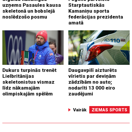
uzņems Pasaules kausa
Starptautiskās
skeletonā un bobslejā
Kamaniņu sporta
noslēdzošo posmu
federācijas prezidenta
amatā
Dukurs turpinās trenēt
Daugavpilī aizturēts
Lielbritānijas
vīrietis par deviņām
skeletonistus vismaz
zādzībām no auto;
līdz nākamajām
nodarīti 13 000 eiro
olimpiskajām spēlēm
zaudējumi
Vairāk
ZIEMAS SPORTS