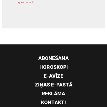
granulu katli
siltumsūknis
ABONĒŠANA
HOROSKOPI
E-AVĪZE
ZIŅAS E-PASTĀ
REKLĀMA
KONTAKTI