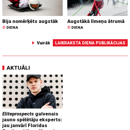
Bija nomērķēts augstāk
Augstākā līmeņa ātrumā
©
DIENA
©
DIENA
Vairāk
LAIKRAKSTA DIENA PUBLIKĀCIJAS
AKTUĀLI
Eliteprospects
galvenais
jauno spēlētāju eksperts:
jau janvārī Floridas