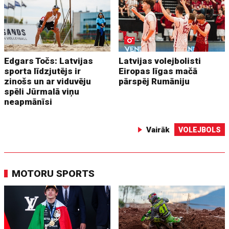
Edgars Točs: Latvijas
Latvijas volejbolisti
sporta līdzjutējs ir
Eiropas līgas mačā
zinošs un ar viduvēju
pārspēj Rumāniju
spēli Jūrmalā viņu
neapmānīsi
Vairāk
VOLEJBOLS
MOTORU SPORTS