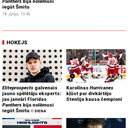
Panthers
bija nolēmusi
iegūt Šmitu
18. jūnijs, 13:40
HOKEJS
Eliteprospects
galvenais
Karolīnas
Hurricanes
jauno spēlētāju eksperts:
kļūst par divkārtēju
jau janvārī Floridas
Stenlija kausa čempioni
Panthers
bija nolēmusi
iegūt Šmitu
©
DIENA