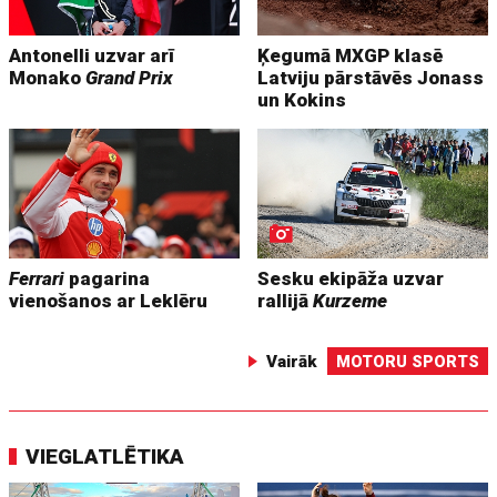
Antonelli uzvar arī
Ķegumā MXGP klasē
Monako
Grand Prix
Latviju pārstāvēs Jonass
un Kokins
Ferrari
pagarina
Sesku ekipāža uzvar
vienošanos ar Leklēru
rallijā
Kurzeme
Vairāk
MOTORU SPORTS
VIEGLATLĒTIKA