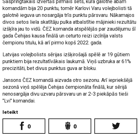
Saspringtākais izvērtās pirmais sets, kura galotnē abām
komandām bija 20 punktu, tomēr Karlovi Varu volejbolisti tā
galotnē ieguva un nosargāja trīs punktu pārsvaru. Nākamajos
divos setos liela skatītāju pulka atbalstītie mājinieki rezultātu
izšķīra jau to vidū. ČEZ komanda atspēlējās par zaudējumu šī
gada Čehijas kausa finālā un ceturto reizi izcīnīja valsts
čempionu titulu, kā arī pirmo kopš 2022. gada.
Latvijas volejbolists sērijas izšķirošajā spēlē ar 19 gūtiem
punktiem bija rezultatīvākais laukumā. Viņš uzbruka ar 61%
precizitāti, bet divus punktus guva ar bloku.
Jansons ČEZ komandā aizvada otro sezonu. Arī iepriekšējā
sezonā viņš spēlēja Čehijas čempionāta finālā, kur sērijā
nenosargāja divu uzvaru pārsvaru un ar 2-3 piekāpās tieši
"Lvi" komandai.
Ieteikt
0
0