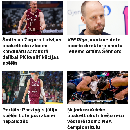
Šmits un Žagars Latvijas
VEF Rīga
jaunizveidoto
basketbola izlases
sporta direktora amatu
kandidātu sarakstā
ieņems Artūrs Šēnhofs
dalībai PK kvalifikācijas
spēlēs
Portāls: Porziņģis jūlija
Ņujorkas
Knicks
spēlēs Latvijas izlasei
basketbolisti trešo reizi
nepalīdzēs
vēsturē izcīna NBA
čempiontitulu