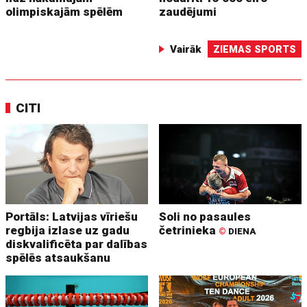
olimpiskajām spēlēm
zaudējumi
Vairāk
ZIEMAS SPORTS
CITI
Portāls: Latvijas vīriešu
Soli no pasaules
regbija izlase uz gadu
četrinieka
©
DIENA
diskvalificēta par dalības
spēlēs atsaukšanu