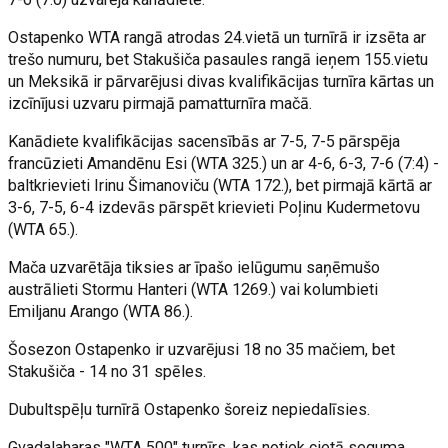
Ostapenko WTA rangā atrodas 24.vietā un turnīrā ir izsēta ar
trešo numuru, bet Stakušiča pasaules rangā ieņem 155.vietu
un Meksikā ir pārvarējusi divas kvalifikācijas turnīra kārtas un
izcīnījusi uzvaru pirmajā pamatturnīra mačā.
Kanādiete kvalifikācijas sacensībās ar 7-5, 7-5 pārspēja
francūzieti Amandēnu Esi (WTA 325.) un ar 4-6, 6-3, 7-6 (7:4) -
baltkrievieti Irinu Šimanoviču (WTA 172.), bet pirmajā kārtā ar
3-6, 7-5, 6-4 izdevās pārspēt krievieti Poļinu Kudermetovu
(WTA 65.).
Mača uzvarētāja tiksies ar īpašo ielūgumu saņēmušo
austrālieti Stormu Hanteri (WTA 1269.) vai kolumbieti
Emiljanu Arango (WTA 86.).
Šosezon Ostapenko ir uzvarējusi 18 no 35 mačiem, bet
Stakušiča - 14 no 31 spēles.
Dubultspēļu turnīrā Ostapenko šoreiz nepiedalīsies.
Gvadalaharas "WTA 500" turnīrs, kas notiek cietā seguma