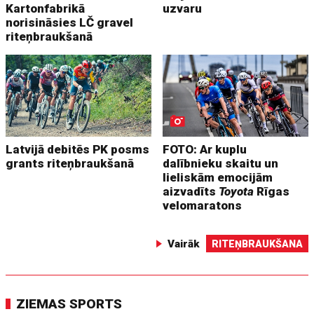
Kartonfabrikā
uzvaru
norisināsies LČ gravel
riteņbraukšanā
Latvijā debitēs PK posms
FOTO: Ar kuplu
grants riteņbraukšanā
dalībnieku skaitu un
lieliskām emocijām
aizvadīts
Toyota
Rīgas
velomaratons
Vairāk
RITEŅBRAUKŠANA
ZIEMAS SPORTS