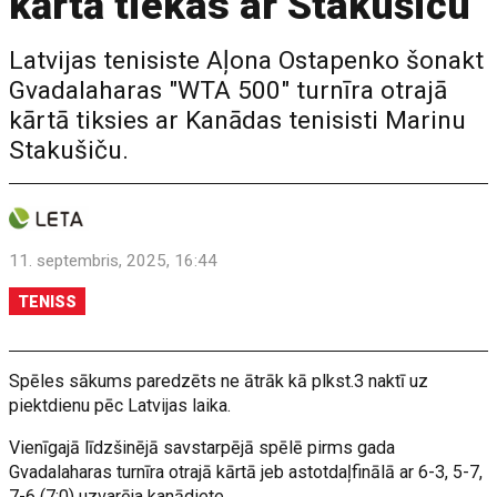
kārtā tiekas ar Stakušiču
Latvijas tenisiste Aļona Ostapenko šonakt
Gvadalaharas "WTA 500" turnīra otrajā
kārtā tiksies ar Kanādas tenisisti Marinu
Stakušiču.
11. septembris, 2025, 16:44
TENISS
Spēles sākums paredzēts ne ātrāk kā plkst.3 naktī uz
piektdienu pēc Latvijas laika.
Vienīgajā līdzšinējā savstarpējā spēlē pirms gada
Gvadalaharas turnīra otrajā kārtā jeb astotdaļfinālā ar 6-3, 5-7,
7-6 (7:0) uzvarēja kanādiete.