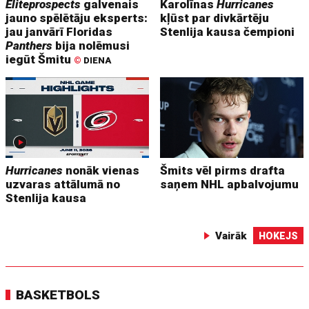
Eliteprospects
galvenais
Karolīnas
Hurricanes
jauno spēlētāju eksperts:
kļūst par divkārtēju
jau janvārī Floridas
Stenlija kausa čempioni
Panthers
bija nolēmusi
iegūt Šmitu
©
DIENA
Hurricanes
nonāk vienas
Šmits vēl pirms drafta
uzvaras attālumā no
saņem NHL apbalvojumu
Stenlija kausa
Vairāk
HOKEJS
BASKETBOLS