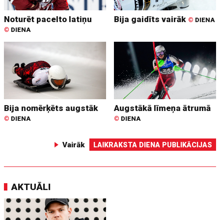
Noturēt pacelto latiņu
Bija gaidīts vairāk
©
DIENA
©
DIENA
Bija nomērķēts augstāk
Augstākā līmeņa ātrumā
©
DIENA
©
DIENA
Vairāk
LAIKRAKSTA DIENA PUBLIKĀCIJAS
AKTUĀLI