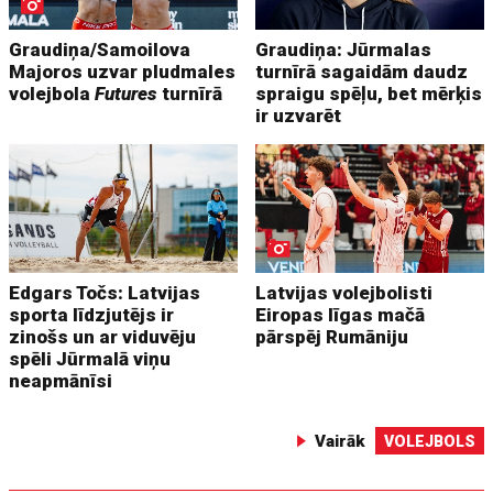
Graudiņa/Samoilova
Graudiņa: Jūrmalas
Majoros uzvar pludmales
turnīrā sagaidām daudz
volejbola
Futures
turnīrā
spraigu spēļu, bet mērķis
ir uzvarēt
Edgars Točs: Latvijas
Latvijas volejbolisti
sporta līdzjutējs ir
Eiropas līgas mačā
zinošs un ar viduvēju
pārspēj Rumāniju
spēli Jūrmalā viņu
neapmānīsi
Vairāk
VOLEJBOLS