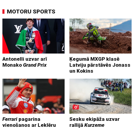
MOTORU SPORTS
Antonelli uzvar arī
Ķegumā MXGP klasē
Monako
Grand Prix
Latviju pārstāvēs Jonass
un Kokins
Ferrari
pagarina
Sesku ekipāža uzvar
vienošanos ar Leklēru
rallijā
Kurzeme