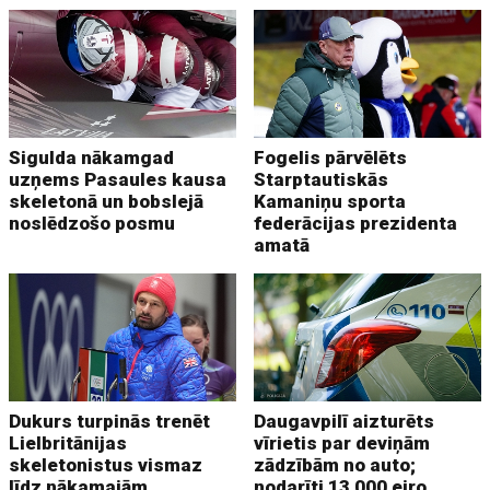
Sigulda nākamgad
Fogelis pārvēlēts
uzņems Pasaules kausa
Starptautiskās
skeletonā un bobslejā
Kamaniņu sporta
noslēdzošo posmu
federācijas prezidenta
amatā
Dukurs turpinās trenēt
Daugavpilī aizturēts
Lielbritānijas
vīrietis par deviņām
skeletonistus vismaz
zādzībām no auto;
līdz nākamajām
nodarīti 13 000 eiro