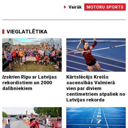
Vairāk
MOTORU SPORTS
VIEGLATLĒTIKA
Izskrien Rīgu
ar Latvijas
Kārtslēcējs Kreišs
rekordistiem un 2000
sacensībās Valmierā
dalībniekiem
vien par diviem
centimetriem atpaliek no
Latvijas rekorda