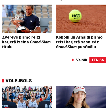
Zverevs pirmo reizi
Kobolli un Arnaldi pirmo
karjerā izcīna
Grand Slam
reizi karjerā sasniedz
titulu
Grand Slam
pusfinālu
Vairāk
TENISS
VOLEJBOLS