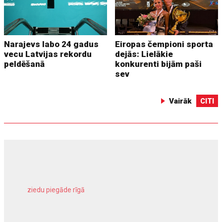
Narajevs labo 24 gadus
Eiropas čempioni sporta
vecu Latvijas rekordu
dejās: Lielākie
peldēšanā
konkurenti bijām paši
sev
Vairāk
CITI
ziedu piegāde rīgā
meliorācijas darbi