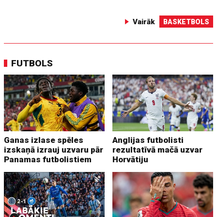
Vairāk
BASKETBOLS
FUTBOLS
Ganas izlase spēles
Anglijas futbolisti
izskaņā izrauj uzvaru pār
rezultatīvā mačā uzvar
Panamas futbolistiem
Horvātiju