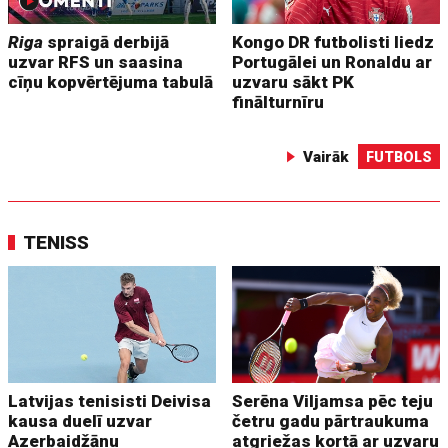
Riga
spraigā derbijā
Kongo DR futbolisti liedz
uzvar RFS un saasina
Portugālei un Ronaldu ar
cīņu kopvērtējuma tabulā
uzvaru sākt PK
finālturnīru
Vairāk
FUTBOLS
TENISS
Latvijas tenisisti Deivisa
Serēna Viljamsa pēc teju
kausa duelī uzvar
četru gadu pārtraukuma
Azerbaidžānu
atgriežas kortā ar uzvaru