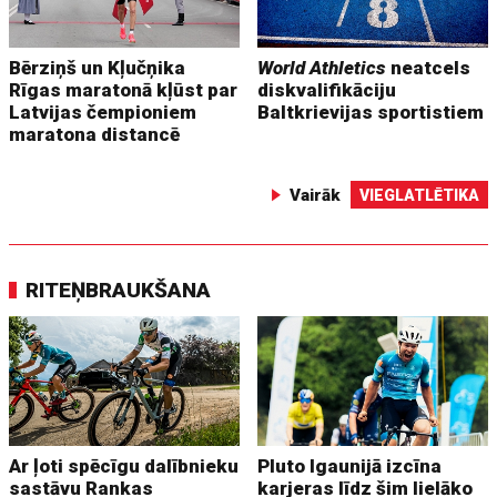
Bērziņš un Kļučņika
World Athletics
neatcels
Rīgas maratonā kļūst par
diskvalifikāciju
Latvijas čempioniem
Baltkrievijas sportistiem
maratona distancē
Vairāk
VIEGLATLĒTIKA
RITEŅBRAUKŠANA
Ar ļoti spēcīgu dalībnieku
Pluto Igaunijā izcīna
sastāvu Rankas
karjeras līdz šim lielāko