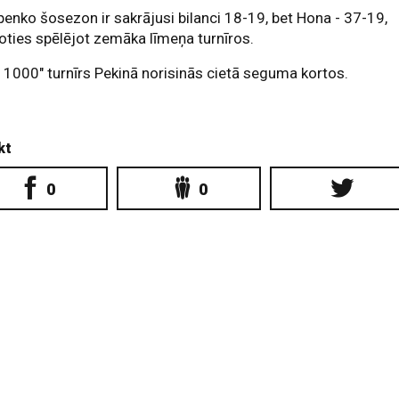
enko šosezon ir sakrājusi bilanci 18-19, bet Hona - 37-19,
koties spēlējot zemāka līmeņa turnīros.
1000" turnīrs Pekinā norisinās cietā seguma kortos.
kt
0
0