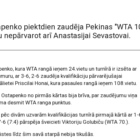
tapenko piektdien zaudēja Pekinas "WTA 10
u nepārvarot arī Anastasijai Sevastovai.
enko, kura WTA rangā ieņem 24.vietu un turnīrā ir izsēta ar
muru, ar 3-6, 2-6 zaudēja kvalifikāciju pārvarējušajai
ālietei Priscilai Honai, kura pasaules rangā ieņem 108.vietu.
 Ostapenko no pirmās kārtas bija brīva, par zaudējumu viņa
ma desmit WTA ranga punktus.
pēc divām uzvarām kvalifikācijas turnīrā pirmajā kārtā ar 1-
7-6 (7:4) pārspēja šveicieti Viktoriju Golubiču (WTA 70.).
istes līdz šim savā starpā nebija tikušās.