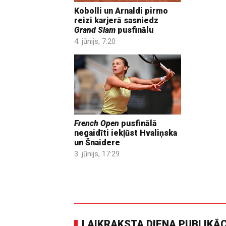
Kobolli un Arnaldi pirmo
reizi karjerā sasniedz
Grand Slam
pusfinālu
4. jūnijs, 7:20
French Open
pusfinālā
negaidīti iekļūst Hvaliņska
un Šnaidere
3. jūnijs, 17:29
LAIKRAKSTA DIENA PUBLIKĀ