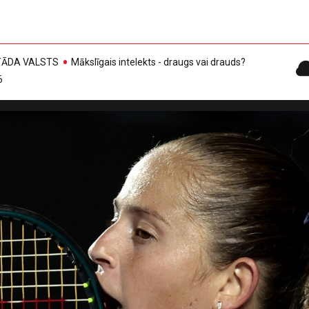
, TĀDA VALSTS
Mākslīgais intelekts - draugs vai drauds?
6