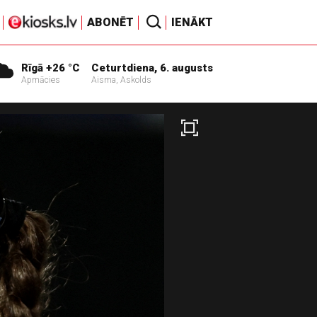
ABONĒT
IENĀKT
Rīgā +26 °C
Ceturtdiena, 6. augusts
Apmācies
Aisma, Askolds