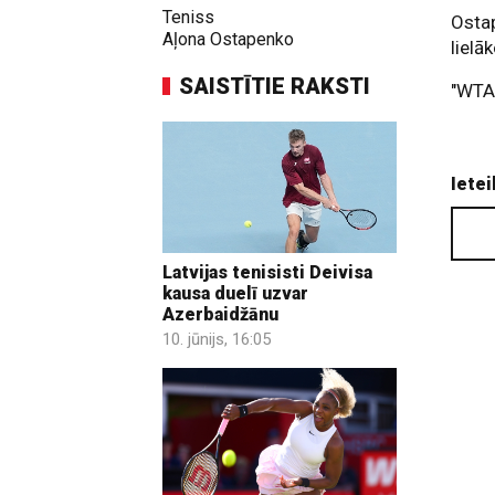
Teniss
Ostap
Aļona Ostapenko
lielā
SAISTĪTIE RAKSTI
"WTA 
Ietei
Latvijas tenisisti Deivisa
kausa duelī uzvar
Azerbaidžānu
10. jūnijs, 16:05