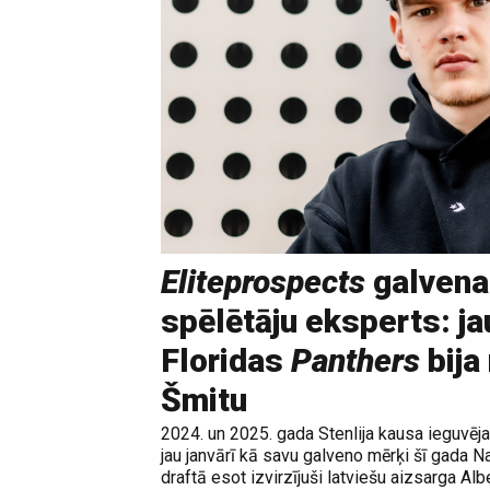
Eliteprospects
galvena
spēlētāju eksperts: ja
Floridas
Panthers
bija
Šmitu
2024. un 2025. gada Stenlija kausa ieguvē
jau janvārī kā savu galveno mērķi šī gada N
draftā esot izvirzījuši latviešu aizsarga Albe