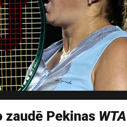
o zaudē Pekinas
WTA