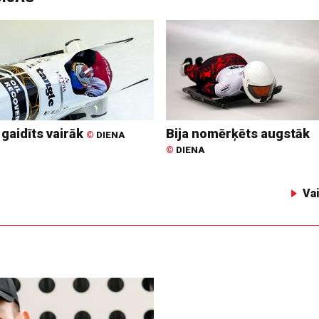
 gaidīts vairāk
Bija nomērķēts augstāk
©
DIENA
©
DIENA
Va