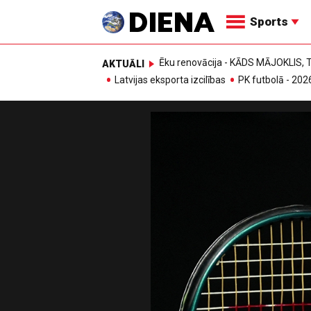
Sports
Ēku renovācija - KĀDS MĀJOKLIS
AKTUĀLI
Latvijas eksporta izcilības
PK futbolā - 202