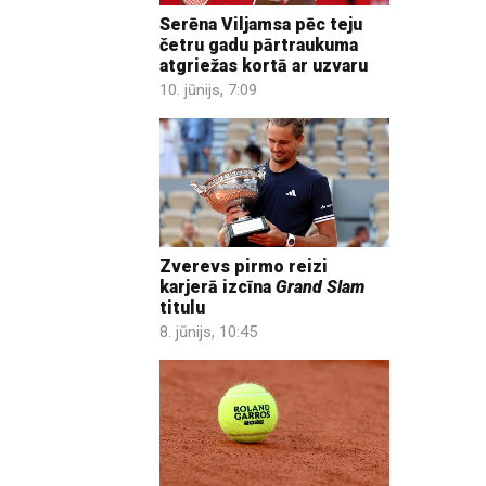
Serēna Viljamsa pēc teju
četru gadu pārtraukuma
atgriežas kortā ar uzvaru
10. jūnijs, 7:09
Zverevs pirmo reizi
karjerā izcīna
Grand Slam
titulu
8. jūnijs, 10:45