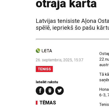
otrajā kārtā
Latvijas tenisiste Aļona Os
spēlē, iepriekš šo pašu kārt
Ostap
22.nu
26. septembris, 2025, 15:37
austr
TENISS
Tā kā
saņē
Ieteikt rakstu
Hona 
6-3, 
TĒMAS
Tenis