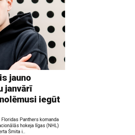
is jauno
u janvārī
 nolēmusi iegūt
ja Floridas Panthers komanda
acionālās hokeja līgas (NHL)
rta Šmita i...