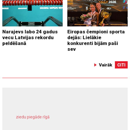
Narajevs labo 24 gadus
Eiropas čempioni sporta
vecu Latvijas rekordu
dejās: Lielākie
peldēšanā
konkurenti bijām paši
sev
Vairāk
CITI
ziedu piegāde rīgā
meliorācijas darbi