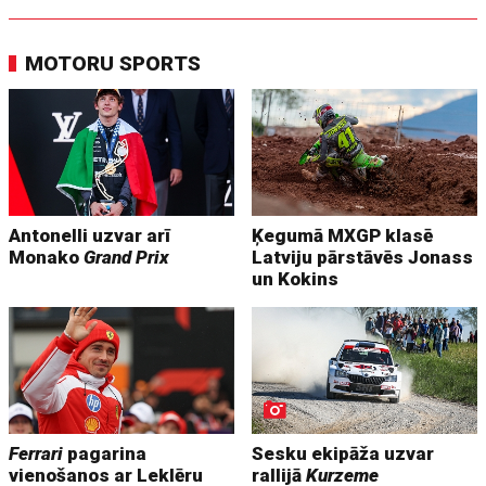
MOTORU SPORTS
Antonelli uzvar arī
Ķegumā MXGP klasē
Monako
Grand Prix
Latviju pārstāvēs Jonass
un Kokins
Ferrari
pagarina
Sesku ekipāža uzvar
vienošanos ar Leklēru
rallijā
Kurzeme