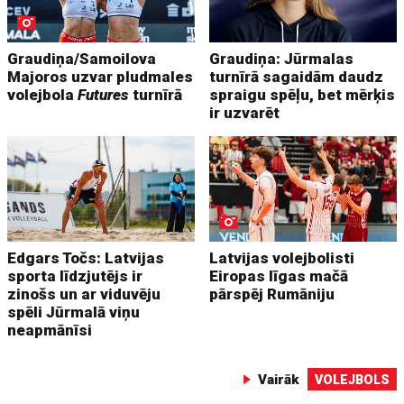
Graudiņa/Samoilova
Graudiņa: Jūrmalas
Majoros uzvar pludmales
turnīrā sagaidām daudz
volejbola
Futures
turnīrā
spraigu spēļu, bet mērķis
ir uzvarēt
Edgars Točs: Latvijas
Latvijas volejbolisti
sporta līdzjutējs ir
Eiropas līgas mačā
zinošs un ar viduvēju
pārspēj Rumāniju
spēli Jūrmalā viņu
neapmānīsi
Vairāk
VOLEJBOLS