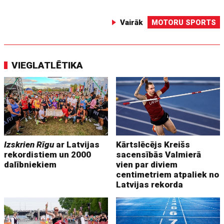
Vairāk
MOTORU SPORTS
VIEGLATLĒTIKA
Izskrien Rīgu
ar Latvijas
Kārtslēcējs Kreišs
rekordistiem un 2000
sacensībās Valmierā
dalībniekiem
vien par diviem
centimetriem atpaliek no
Latvijas rekorda