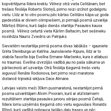
kopvērtējuma līdera kreklu. Vēlreiz otrā vieta Celitānam, bet
trešais finišēja Roberts Slotiņš, pirmo reizi izcīnot godalgotu
vietu. Līdz ar to otro posmu pēc kārtas Celitāns kāpa uz goda
pjedestāla ar diviem olimpiešiem, jo pirmajā posmā uzvarēja
Mārtiņš Blūms, kurš šajās dienās startēja Pasaules kausa
posmā. Vēlreiz ceturtā vieta Kārlim Baltacim, bet sešinieku
noslēdza Nauris Zviedris un Patrijuks.
Sievietēm nestartēja pirmā posma divas labākās – igauniete
Grēta Steinburga un Katrīna Jaunslaviete-Kipure, līdz ar to
stabila favorīte bija Evelīna Ermane-Marčenko, kura ir atlabusi
no traumas. Evelīna izvirzījās vadībā jau no paša sākuma un
pārliecinoši arī uzvarēja. Otrā finišēja Ķegumā trešo vietu
ieguvusī Renāte Rodionova, bet pirmo reizi maratona
distancē trijniekā iekļuva Dace Almane.
Latvijas valsts meži 30km pusmaratonā, nestartējot pirmā
posma uzvarētājam Alvim Pivoram, kurš ar atzīstamiem
rezultātiem startēja pasaules junioru sērijas posmā Čehijā,
līdera lomu uzņēmās Ķegumā otro vietu ieguvušais Ronalds
Rītiņš, kurš vadībā nobrauca lielāko daļu trases un pēc