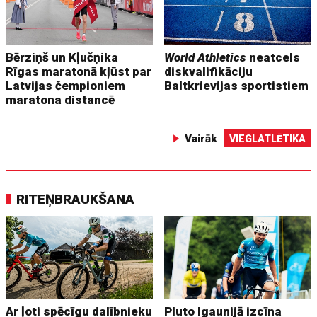
Bērziņš un Kļučņika
World Athletics
neatcels
Rīgas maratonā kļūst par
diskvalifikāciju
Latvijas čempioniem
Baltkrievijas sportistiem
maratona distancē
Vairāk
VIEGLATLĒTIKA
RITEŅBRAUKŠANA
Ar ļoti spēcīgu dalībnieku
Pluto Igaunijā izcīna