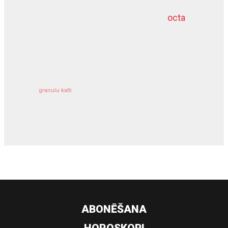
octa
dziļurbums
kravu apdrošināšana
granulu katli
siltumsūknis
ABONĒŠANA
HOROSKOPI