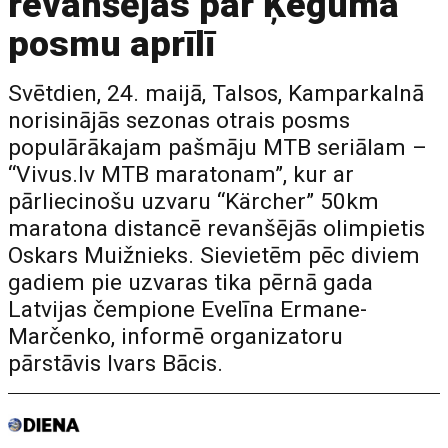
revanšējas par Ķeguma
posmu aprīlī
Svētdien, 24. maijā, Talsos, Kamparkalnā
norisinājās sezonas otrais posms
populārākajam pašmāju MTB seriālam –
“Vivus.lv MTB maratonam”, kur ar
pārliecinošu uzvaru “Kärcher” 50km
maratona distancē revanšējās olimpietis
Oskars Muižnieks. Sievietēm pēc diviem
gadiem pie uzvaras tika pērnā gada
Latvijas čempione Evelīna Ermane-
Marčenko, informē organizatoru
pārstāvis Ivars Bācis.