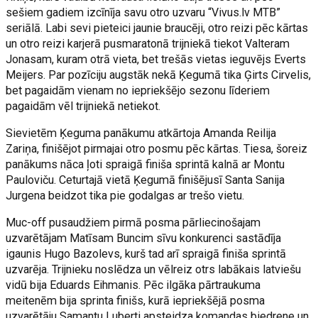
sešiem gadiem izcīnīja savu otro uzvaru “Vivus.lv MTB”
seriālā. Labi sevi pieteici jaunie braucēji, otro reizi pēc kārtas
un otro reizi karjerā pusmaratonā trijniekā tiekot Valteram
Jonasam, kuram otrā vieta, bet trešās vietas ieguvējs Everts
Meijers. Par pozīciju augstāk nekā Ķegumā tika Ģirts Cirvelis,
bet pagaidām vienam no iepriekšējo sezonu līderiem
pagaidām vēl trijniekā netiekot.
Sievietēm Ķeguma panākumu atkārtoja Amanda Reilija
Zariņa, finišējot pirmajai otro posmu pēc kārtas. Tiesa, šoreiz
panākums nāca ļoti spraigā finiša sprintā kalnā ar Montu
Pauloviču. Ceturtajā vietā Ķegumā finišējusī Santa Sanija
Jurgena beidzot tika pie godalgas ar trešo vietu.
Muc-off pusaudžiem pirmā posma pārliecinošajam
uzvarētājam Matīsam Buncim sīvu konkurenci sastādīja
igaunis Hugo Bazolevs, kurš tad arī spraigā finiša sprintā
uzvarēja. Trijnieku noslēdza un vēlreiz otrs labākais latviešu
vidū bija Eduards Eihmanis. Pēc ilgāka pārtraukuma
meitenēm bija sprinta finišs, kurā iepriekšējā posma
uzvarētāju Samantu Luberti apsteidza komandas biedrene un