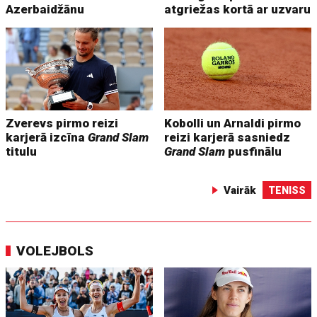
Azerbaidžānu
atgriežas kortā ar uzvaru
Zverevs pirmo reizi
Kobolli un Arnaldi pirmo
karjerā izcīna
Grand Slam
reizi karjerā sasniedz
titulu
Grand Slam
pusfinālu
Vairāk
TENISS
VOLEJBOLS