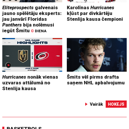
Eliteprospects
galvenais
Karolīnas
Hurricanes
jauno spēlētāju eksperts:
kļūst par divkārtēju
jau janvārī Floridas
Stenlija kausa čempioni
Panthers
bija nolēmusi
iegūt Šmitu
©
DIENA
Hurricanes
nonāk vienas
Šmits vēl pirms drafta
uzvaras attālumā no
saņem NHL apbalvojumu
Stenlija kausa
Vairāk
HOKEJS
BASKETBOLS