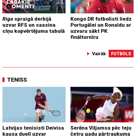
Riga
spraigā derbijā
Kongo DR futbolisti liedz
uzvar RFS un saasina
Portugālei un Ronaldu ar
cīņu kopvērtējuma tabulā
uzvaru sākt PK
finālturnīru
Vairāk
FUTBOLS
TENISS
Latvijas tenisisti Deivisa
Serēna Viljamsa pēc teju
kausa duelī uzvar
četru gadu pārtraukuma