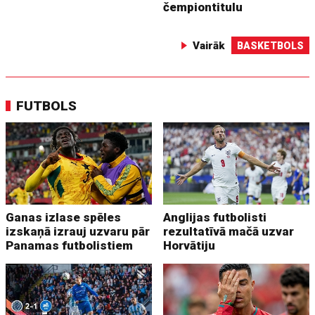
čempiontitulu
Vairāk
BASKETBOLS
FUTBOLS
Ganas izlase spēles
Anglijas futbolisti
izskaņā izrauj uzvaru pār
rezultatīvā mačā uzvar
Panamas futbolistiem
Horvātiju