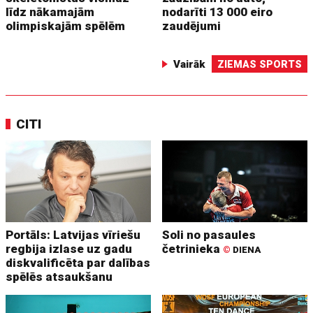
līdz nākamajām
nodarīti 13 000 eiro
olimpiskajām spēlēm
zaudējumi
Vairāk
ZIEMAS SPORTS
CITI
Portāls: Latvijas vīriešu
Soli no pasaules
regbija izlase uz gadu
četrinieka
©
DIENA
diskvalificēta par dalības
spēlēs atsaukšanu