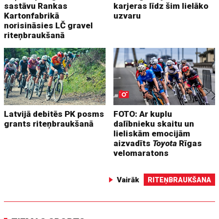
sastāvu Rankas
karjeras līdz šim lielāko
Kartonfabrikā
uzvaru
norisināsies LČ gravel
riteņbraukšanā
Latvijā debitēs PK posms
FOTO: Ar kuplu
grants riteņbraukšanā
dalībnieku skaitu un
lieliskām emocijām
aizvadīts
Toyota
Rīgas
velomaratons
Vairāk
RITEŅBRAUKŠANA