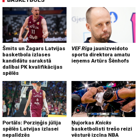
Šmits un Žagars Latvijas
VEF Rīga
jaunizveidoto
basketbola izlases
sporta direktora amatu
kandidātu sarakstā
ieņems Artūrs Šēnhofs
dalībai PK kvalifikācijas
spēlēs
Portāls: Porziņģis jūlija
Ņujorkas
Knicks
spēlēs Latvijas izlasei
basketbolisti trešo reizi
nepalīdzēs
vēsturē izcīna NBA