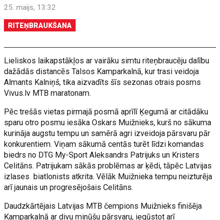
25. maijs, 13:32
RITEŅBRAUKŠANA
Lieliskos laikapstākļos ar vairāku simtu riteņbraucēju dalību
dažādās distancēs Talsos Kamparkalnā, kur trasi veidoja
Almants Kalniņš, tika aizvadīts šīs sezonas otrais posms
Vivus.lv MTB maratonam.
Pēc trešās vietas pirmajā posmā aprīlī Ķegumā ar citādāku
sparu otro posmu iesāka Oskars Muižnieks, kurš no sākuma
kurināja augstu tempu un samērā agri izveidoja pārsvaru pār
konkurentiem. Viņam sākumā centās turēt līdzi komandas
biedrs no DTG My-Sport Aleksandrs Patrijuks un Kristers
Celitāns. Patrijukam sākās problēmas ar ķēdi, tāpēc Latvijas
izlases biatlonists atkrita. Vēlāk Muižnieka tempu neizturēja
arī jaunais un progresējošais Celitāns.
Daudzkārtējais Latvijas MTB čempions Muižnieks finišēja
Kamparkalnā ar divu minūšu pārsvaru, iegūstot arī