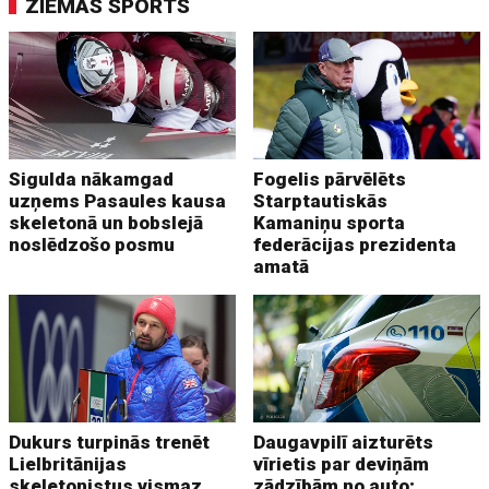
ZIEMAS SPORTS
Sigulda nākamgad
Fogelis pārvēlēts
uzņems Pasaules kausa
Starptautiskās
skeletonā un bobslejā
Kamaniņu sporta
noslēdzošo posmu
federācijas prezidenta
amatā
Dukurs turpinās trenēt
Daugavpilī aizturēts
Lielbritānijas
vīrietis par deviņām
skeletonistus vismaz
zādzībām no auto;