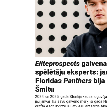
Eliteprospects
galvena
spēlētāju eksperts: ja
Floridas
Panthers
bija
Šmitu
2024. un 2025. gada Stenlija kausa ieguvē
jau janvārī kā savu galveno mērķi šī gada N
draftā esot izvirzījuši latviešu aizsarga Albe