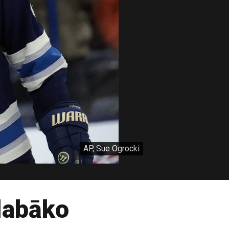
AP, Sue Ogrocki
labāko