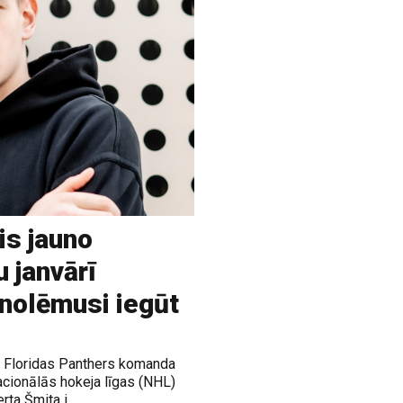
is jauno
u janvārī
 nolēmusi iegūt
ja Floridas Panthers komanda
acionālās hokeja līgas (NHL)
rta Šmita i...