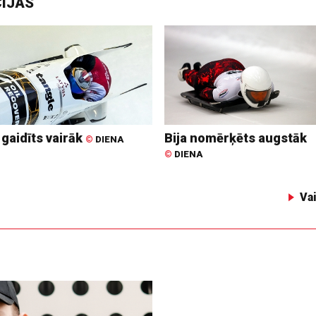
CIJAS
 gaidīts vairāk
Bija nomērķēts augstāk
©
DIENA
©
DIENA
Va