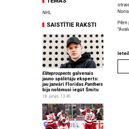
TĒMAS
otrai
Noris
NHL
Pērn 
SAISTĪTIE RAKSTI
"Aval
Ietei
Eliteprospects
galvenais
jauno spēlētāju eksperts:
jau janvārī Floridas
Panthers
bija nolēmusi iegūt Šmitu
18. jūnijs, 13:40