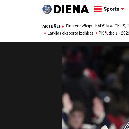
Sports
Ēku renovācija - KĀDS MĀJOKLIS
AKTUĀLI
Latvijas eksporta izcilības
PK futbolā - 202