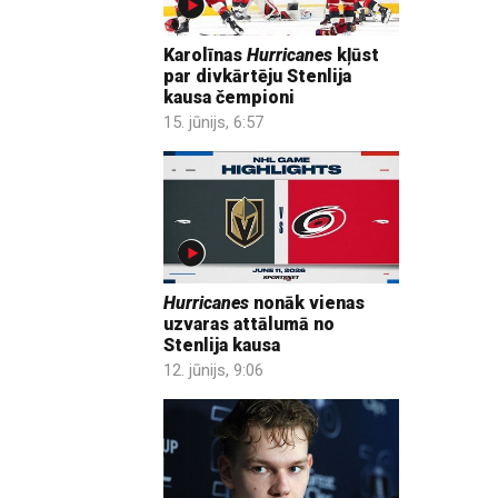
Karolīnas
Hurricanes
kļūst
par divkārtēju Stenlija
kausa čempioni
15. jūnijs, 6:57
Hurricanes
nonāk vienas
uzvaras attālumā no
Stenlija kausa
12. jūnijs, 9:06