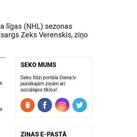
ja līgas (NHL) sezonas
sargs Zeks Verenskis, ziņo
SEKO MUMS
Seko līdzi portāla Diena.lv
a
jaunākajām ziņām arī
sociālajos tīklos!
is
ZIŅAS E-PASTĀ