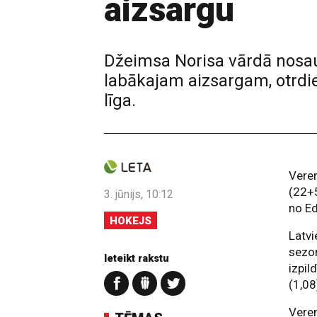
aizsargu
Džeimsa Norisa vārdā nosauk
labākajam aizsargam, otrdi
līga.
Veren
(22+5
3. jūnijs, 10:12
no Ed
HOKEJS
Latvi
sezon
Ieteikt rakstu
izpil
(1,08
Veren