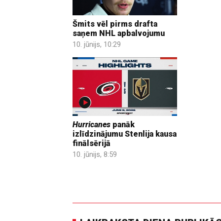
Šmits vēl pirms drafta
saņem NHL apbalvojumu
10. jūnijs, 10:29
Hurricanes
panāk
izlīdzinājumu Stenlija kausa
finālsērijā
10. jūnijs, 8:59