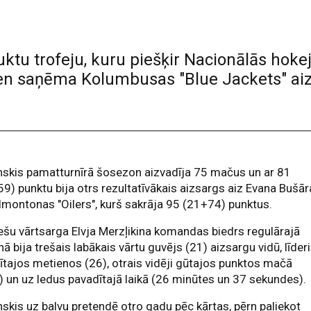
tu trofeju, kuru piešķir Nacionālās hoke
en saņēma Kolumbusas "Blue Jackets" aiz
skis pamatturnīrā šosezon aizvadīja 75 mačus un ar 81
9) punktu bija otrs rezultatīvākais aizsargs aiz Evana Bušār
montonas "Oilers", kurš sakrāja 95 (21+74) punktus.
ešu vārtsarga Elvja Merzļikina komandas biedrs regulārajā
ā bija trešais labākais vārtu guvējs (21) aizsargu vidū, līder
dītajos metienos (26), otrais vidēji gūtajos punktos mačā
) un uz ledus pavadītajā laikā (26 minūtes un 37 sekundes).
skis uz balvu pretendē otro gadu pēc kārtas, pērn paliekot