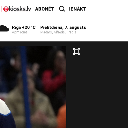
ABONĒT
IENĀKT
Rīgā +20 °C
Piektdiena, 7. augusts
Apmācies
Madars, Alfrēds, Fredis