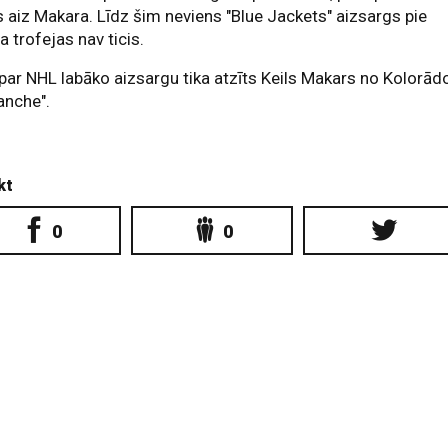
s aiz Makara. Līdz šim neviens "Blue Jackets" aizsargs pie
a trofejas nav ticis.
par NHL labāko aizsargu tika atzīts Keils Makars no Kolorād
anche".
kt
0
0