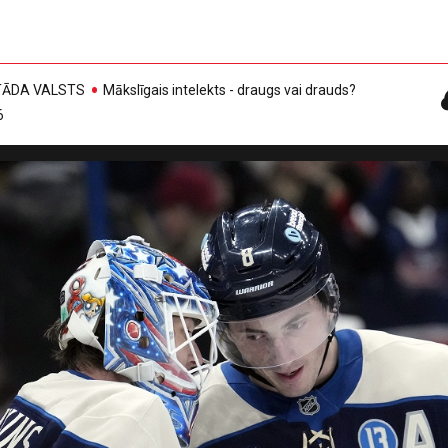
, TĀDA VALSTS
Mākslīgais intelekts - draugs vai drauds?
6