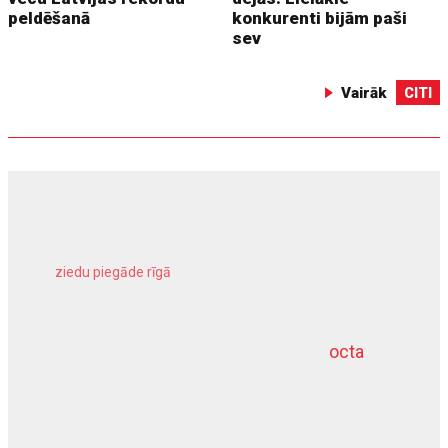
peldēšanā
konkurenti bijām paši
sev
Vairāk
CITI
ziedu piegāde rīgā
meliorācijas darbi
octa
dziļurbums
kravu apdrošināšana