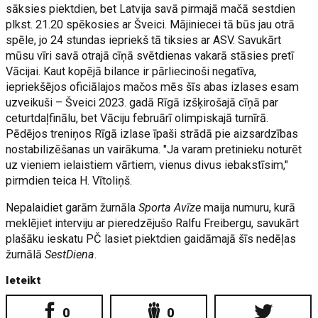
sāksies piektdien, bet Latvija savā pirmajā mačā sestdien
plkst. 21.20 spēkosies ar Šveici. Mājiniecei tā būs jau otrā
spēle, jo 24 stundas iepriekš tā tiksies ar ASV. Savukārt
mūsu vīri savā otrajā cīņā svētdienas vakarā stāsies pretī
Vācijai. Kaut kopējā bilance ir pārliecinoši negatīva,
iepriekšējos oficiālajos mačos mēs šīs abas izlases esam
uzveikuši – Šveici 2023. gadā Rīgā izšķirošajā cīņā par
ceturtdaļfinālu, bet Vāciju februārī olimpiskajā turnīrā.
Pēdējos treniņos Rīgā izlase īpaši strādā pie aizsardzības
nostabilizēšanas un vairākuma. "Ja varam pretinieku noturēt
uz vieniem ielaistiem vārtiem, vienus divus iebakstīsim,"
pirmdien teica H. Vītoliņš.
Nepalaidiet garām žurnāla
Sporta Avīze
maija numuru, kurā
meklējiet interviju ar pieredzējušo Ralfu Freibergu, savukārt
plašāku ieskatu PČ lasiet piektdien gaidāmajā šīs nedēļas
žurnālā
SestDiena
.
Ieteikt
0
0