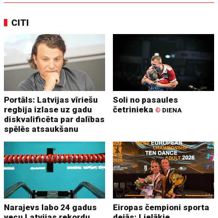
CITI
Portāls: Latvijas vīriešu
Soli no pasaules
regbija izlase uz gadu
četrinieka
©
DIENA
diskvalificēta par dalības
spēlēs atsaukšanu
Narajevs labo 24 gadus
Eiropas čempioni sporta
vecu Latvijas rekordu
dejās: Lielākie