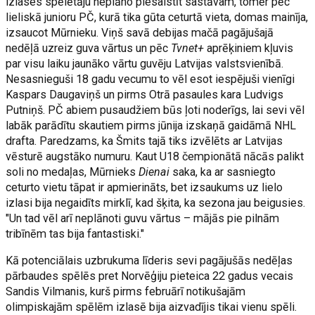
izlases spēlētāju neplāno piesaistīt sastāvam, tomēr pēc
lieliskā junioru PČ, kurā tika gūta ceturtā vieta, domas mainīja,
izsaucot Mūrnieku. Viņš savā debijas mačā pagājušajā
nedēļā uzreiz guva vārtus un pēc
Tvnet+
aprēķiniem kļuvis
par visu laiku jaunāko vārtu guvēju Latvijas valstsvienībā.
Nesasnieguši 18 gadu vecumu to vēl esot iespējuši vienīgi
Kaspars Daugaviņš un pirms Otrā pasaules kara Ludvigs
Putniņš. PČ abiem pusaudžiem būs ļoti noderīgs, lai sevi vēl
labāk parādītu skautiem pirms jūnija izskaņā gaidāmā NHL
drafta. Paredzams, ka Šmits tajā tiks izvēlēts ar Latvijas
vēsturē augstāko numuru. Kaut U18 čempionātā nācās palikt
soli no medaļas, Mūrnieks
Dienai
saka, ka ar sasniegto
ceturto vietu tāpat ir apmierināts, bet izsaukums uz lielo
izlasi bija negaidīts mirklī, kad šķita, ka sezona jau beigusies.
"Un tad vēl arī neplānoti guvu vārtus – mājās pie pilnām
tribīnēm tas bija fantastiski."
Kā potenciālais uzbrukuma līderis sevi pagājušās nedēļas
pārbaudes spēlēs pret Norvēģiju pieteica 22 gadus vecais
Sandis Vilmanis, kurš pirms februārī notikušajām
olimpiskajām spēlēm izlasē bija aizvadījis tikai vienu spēli.