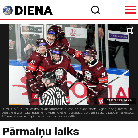
ROMĀNS KOKŠAROVS
OLIVERS MŪRNIEKS (centrā) savus pirmos vārtus Latvijas izlasē iemeta 17 gadu deviņu mēnešu un
sešu dienu vecumā, par nepilniem diviem mēnešiem apsteidzot savulaik Kaspara Daugaviņa iespēto.
Arī nesenais kapteinis pirmos vārtus guva debijas spēlē.
Pārmaiņu laiks