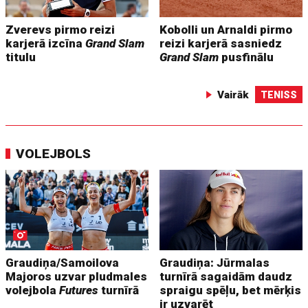
Zverevs pirmo reizi
Kobolli un Arnaldi pirmo
karjerā izcīna
Grand Slam
reizi karjerā sasniedz
titulu
Grand Slam
pusfinālu
Vairāk
TENISS
VOLEJBOLS
Graudiņa/Samoilova
Graudiņa: Jūrmalas
Majoros uzvar pludmales
turnīrā sagaidām daudz
volejbola
Futures
turnīrā
spraigu spēļu, bet mērķis
ir uzvarēt