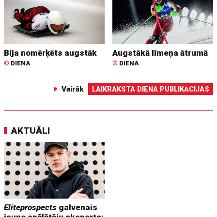
Bija nomērķēts augstāk
Augstākā līmeņa ātrumā
©
DIENA
©
DIENA
Vairāk
LAIKRAKSTA DIENA PUBLIKĀCIJAS
AKTUĀLI
Eliteprospects
galvenais
jauno spēlētāju eksperts: