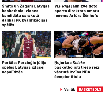
Šmits un Žagars Latvijas
VEF Rīga
jaunizveidoto
basketbola izlases
sporta direktora amatu
kandidātu sarakstā
ieņems Artūrs Šēnhofs
dalībai PK kvalifikācijas
spēlēs
Portāls: Porziņģis jūlija
Ņujorkas
Knicks
spēlēs Latvijas izlasei
basketbolisti trešo reizi
nepalīdzēs
vēsturē izcīna NBA
čempiontitulu
Vairāk
BASKETBOLS