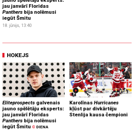
jau janvārī Floridas
Panthers
bija nolēmusi
iegūt Šmitu
18. jūnijs, 13:40
HOKEJS
Eliteprospects
galvenais
Karolīnas
Hurricanes
jauno spēlētāju eksperts:
kļūst par divkārtēju
jau janvārī Floridas
Stenlija kausa čempioni
Panthers
bija nolēmusi
iegūt Šmitu
©
DIENA