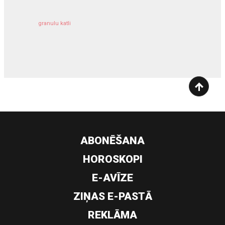
granulu katli
siltumsūknis
ABONĒŠANA
HOROSKOPI
E-AVĪZE
ZIŅAS E-PASTĀ
REKLĀMA