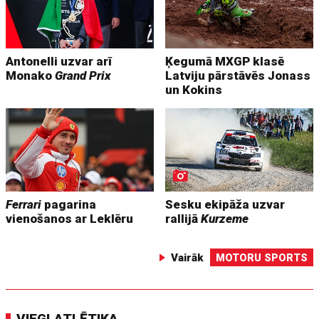
Antonelli uzvar arī
Ķegumā MXGP klasē
Monako
Grand Prix
Latviju pārstāvēs Jonass
un Kokins
Ferrari
pagarina
Sesku ekipāža uzvar
vienošanos ar Leklēru
rallijā
Kurzeme
Vairāk
MOTORU SPORTS
VIEGLATLĒTIKA