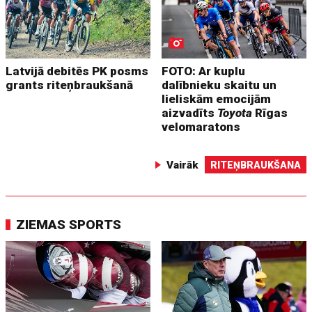
Latvijā debitēs PK posms
FOTO: Ar kuplu
grants riteņbraukšanā
dalībnieku skaitu un
lieliskām emocijām
aizvadīts
Toyota
Rīgas
velomaratons
Vairāk
RITEŅBRAUKŠANA
ZIEMAS SPORTS