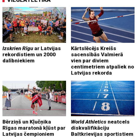
Izskrien Rīgu
ar Latvijas
Kārtslēcējs Kreišs
rekordistiem un 2000
sacensībās Valmierā
dalībniekiem
vien par diviem
centimetriem atpaliek no
Latvijas rekorda
Bērziņš un Kļučņika
World Athletics
neatcels
Rīgas maratonā kļūst par
diskvalifikāciju
Latvijas čempioniem
Baltkrievijas sportistiem