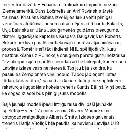
Iemesli ir dažādi – Eduardam Tralmakam turpinās sezona
Ziemeļamerikā, Dans Ločmelis un Anrī Ravinskis ārstē
traumas, Kristiāns Rubīns izvēlējies laiku veltīt pilnīgai
veselības atgūšanai, nesen satraumējās arī Rihards Bukarts,
Uvja Balinska un Jāņa Jaka ģimenēs gaidāms pieaugums,
tikmēr ilggadējais kapteinis Kaspars Daugaviņš un Roberts
Bukarts iekļuva paralēli notiekošajā sastāva atjaunināšanas
procesā. Tomēr ir arī tādi ikdienā NHL spēlējoši vīri, kuru
neatbraukšana uz PČ hokeja draugiem pārsteigumu neizraisa.
"Uz olimpiskajām spēlēm ierodas arī tie hokejisti, kuriem sen
Latvijas izlase vairs neinteresē. Tas jau bija skaidrs, ka
pasaules čempionātā viņu nebūs. Tāpēc jāpieņem lietas
tādas, kādas tās ir," sarunā ar
Dienu
situāciju bez aplinkiem
raksturoja ilggadējais hokeja treneris Guntis Bāliņš. Viņš pauž,
ka šogad izlasei būs pilnīgi jauns modelis.
Šajā jaunajā modelī īpašu intrigu raisa divi paši jaunākie
spēlētāji – vien 17 gadus vecais Olivers Mūrnieks un
astoņpadsmitgadīgais Alberts Šmits. Izlases galvenais
treneris Harijs Vītoliņš bija paudis, ka nevienu Latvijas U18