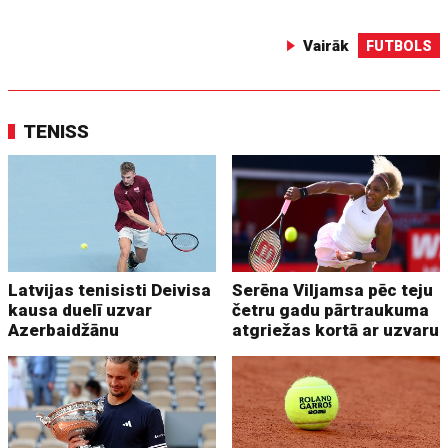
Vairāk
FUTBOLS
TENISS
Latvijas tenisisti Deivisa
Serēna Viljamsa pēc teju
kausa duelī uzvar
četru gadu pārtraukuma
Azerbaidžānu
atgriežas kortā ar uzvaru