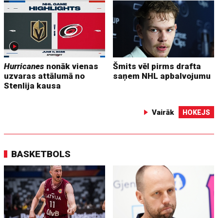
Hurricanes
nonāk vienas
Šmits vēl pirms drafta
uzvaras attālumā no
saņem NHL apbalvojumu
Stenlija kausa
Vairāk
HOKEJS
BASKETBOLS