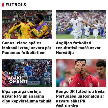
FUTBOLS
Ganas izlase spēles
Anglijas futbolisti
izskaņā izrauj uzvaru pār
rezultatīvā mačā uzvar
Panamas futbolistiem
Horvātiju
Riga
spraigā derbijā
Kongo DR futbolisti liedz
uzvar RFS un saasina
Portugālei un Ronaldu ar
cīņu kopvērtējuma tabulā
uzvaru sākt PK
finālturnīru