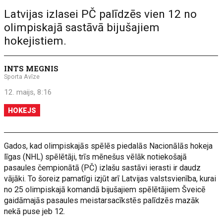
Latvijas izlasei PČ palīdzēs vien 12 no
olimpiskajā sastāvā bijušajiem
hokejistiem.
INTS MEGNIS
Sporta Avīze
12. maijs, 8:16
HOKEJS
Gados, kad olimpiskajās spēlēs piedalās Nacionālās hokeja
līgas (NHL) spēlētāji, trīs mēnešus vēlāk notiekošajā
pasaules čempionātā (PČ) izlašu sastāvi ierasti ir daudz
vājāki. To šoreiz pamatīgi izjūt arī Latvijas valstsvienība, kurai
no 25 olimpiskajā komandā bijušajiem spēlētājiem Šveicē
gaidāmajās pasaules meistarsacīkstēs palīdzēs mazāk
nekā puse jeb 12.