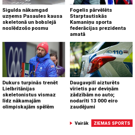
Sigulda nākamgad
Fogelis pārvēlēts
uzņems Pasaules kausa
Starptautiskās
skeletonā un bobslejā
Kamaniņu sporta
noslēdzošo posmu
federācijas prezidenta
amatā
Dukurs turpinās trenēt
Daugavpilī aizturēts
Lielbritānijas
vīrietis par deviņām
skeletonistus vismaz
zādzībām no auto;
līdz nākamajām
nodarīti 13 000 eiro
olimpiskajām spēlēm
zaudējumi
Vairāk
ZIEMAS SPORTS