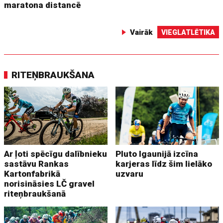
maratona distancē
Vairāk
VIEGLATLĒTIKA
RITEŅBRAUKŠANA
Ar ļoti spēcīgu dalībnieku
Pluto Igaunijā izcīna
sastāvu Rankas
karjeras līdz šim lielāko
Kartonfabrikā
uzvaru
norisināsies LČ gravel
riteņbraukšanā