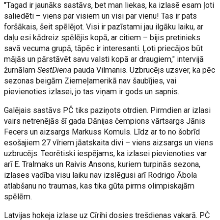
"Tagad ir jaunāks sastāvs, bet man liekas, ka izlasē esam ļoti
saliedēti – viens par visiem un visi par vienu! Tas ir pats
foršākais, šeit spēlējot. Visi ir pazīstami jau ilgāku laiku, ar
daļu esi kādreiz spēlējis kopā, ar citiem – bijis pretinieks
savā vecuma grupā, tāpēc ir interesanti. Ļoti priecājos būt
mājās un pārstāvēt savu valsti kopā ar draugiem," intervijā
žurnālam
SestDiena
pauda Vilmanis. Uzbrucējs uzsver, ka pēc
sezonas beigām Ziemeļamerikā nav šaubījies, vai
pievienoties izlasei, jo tas viņam ir gods un sapnis.
Galējais sastāvs PČ tiks paziņots otrdien. Pirmdien ar izlasi
vairs netrenējās šī gada Dānijas čempions vārtsargs Jānis
Fecers un aizsargs Markuss Komuls. Līdz ar to no šobrīd
esošajiem 27 vīriem jāatskaita divi – viens aizsargs un viens
uzbrucējs. Teorētiski iespējams, ka izlasei pievienoties var
arī E. Tralmaks un Raivis Ansons, kuriem turpinās sezona,
izlases vadība visu laiku nav izslēgusi arī Rodrigo Ābola
atlabšanu no traumas, kas tika gūta pirms olimpiskajām
spēlēm.
Latvijas hokeja izlase uz Cīrihi dosies trešdienas vakarā. PČ