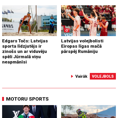
Edgars Točs: Latvijas
Latvijas volejbolisti
sporta līdzjutējs ir
Eiropas līgas mačā
zinošs un ar viduvēju
pārspēj Rumāniju
spēli Jūrmalā viņu
neapmānīsi
Vairāk
VOLEJBOLS
MOTORU SPORTS