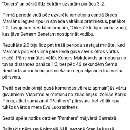
"Oiilers" un sērijā līdz četrām uzvarām panāca 3-2.
Pirmā perioda vidū pēc uzvarēta iemetiena centrā Breds
Maršāns ieguva ripu un apveda vairākus pretiniekus, panākot
1:0. Tuvojoties trešdaļas beigām, "Oilers" kļūdījās vidus zonā,
kas ļāva Semam Benetam nostiprināt vadību.
Rezultāts 2:0 bija līdz pat trešā perioda sestajai minūtei, kad
Maršāns pēc vēl viena gara reida guva savus otros vārtus
mačā. Pāris minūtes vēlāk Konors Makdeivids ar metienu no
tuvas distances panāca 1:3, bet pēc 46 sekundēm Sems
Reinhārts ar metienu pretinieka aizsegā atjaunoja trīs vārtus
pārsvaru.
Trešā perioda otrajā pusē komandas vēlreiz apmainījās vārtu
guvumiem. Vispirms ar metienu no zilās līnijas izcēlās Korijs
Perijs, atkal samazinot "Panthers" pārsvaru, bet vēlāk ripu
tukšos vārtos meta Ēvu Luostarinens.
Sestā spēle notiks otrdien "Panthers" mājvietā Sanraizā.
Balinskis pērn savā pirmajā NHL sezonā Stenlija kausā