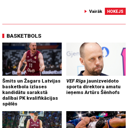
Vairāk
HOKEJS
BASKETBOLS
Šmits un Žagars Latvijas
VEF Rīga
jaunizveidoto
basketbola izlases
sporta direktora amatu
kandidātu sarakstā
ieņems Artūrs Šēnhofs
dalībai PK kvalifikācijas
spēlēs