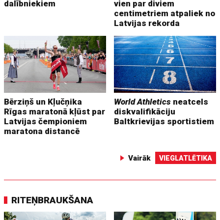
dalībniekiem
vien par diviem
centimetriem atpaliek no
Latvijas rekorda
Bērziņš un Kļučņika
World Athletics
neatcels
Rīgas maratonā kļūst par
diskvalifikāciju
Latvijas čempioniem
Baltkrievijas sportistiem
maratona distancē
Vairāk
VIEGLATLĒTIKA
RITEŅBRAUKŠANA