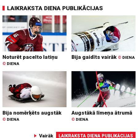
LAIKRAKSTA DIENA PUBLIKĀCIJAS
Noturēt pacelto latiņu
Bija gaidīts vairāk
©
DIENA
©
DIENA
Bija nomērķēts augstāk
Augstākā līmeņa ātrumā
©
DIENA
©
DIENA
Vairāk
LAIKRAKSTA DIENA PUBLIKĀCIJAS