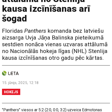
kausa izcīnīšanas arī
šogad
Floridas
Panthers
komanda bez latviešu
aizsarga Uvja Jāņa Balinska pieteikumā
sestdien nonāca vienas uzvaras attālumā
no Nacionālās hokeja līgas (NHL) Stenlija
kausa izcīnīšanas otro gadu pēc kārtas.
15. jūnijs, 2025, 12:18
HOKEJS
"Panthers" viesos ar 5:2 (2:0, 0:0, 3:2) uzveica Edmotonas