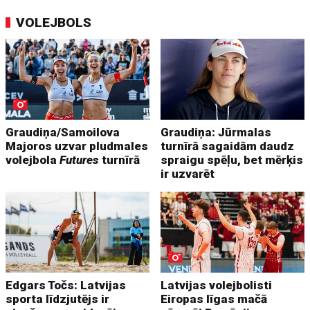
VOLEJBOLS
Graudiņa/Samoilova
Graudiņa: Jūrmalas
Majoros uzvar pludmales
turnīrā sagaidām daudz
volejbola
Futures
turnīrā
spraigu spēļu, bet mērķis
ir uzvarēt
Edgars Točs: Latvijas
Latvijas volejbolisti
sporta līdzjutējs ir
Eiropas līgas mačā