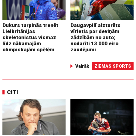
Dukurs turpinās trenēt
Daugavpilī aizturēts
Lielbritānijas
vīrietis par deviņām
skeletonistus vismaz
zādzībām no auto;
līdz nākamajām
nodarīti 13 000 eiro
olimpiskajām spēlēm
zaudējumi
Vairāk
ZIEMAS SPORTS
CITI