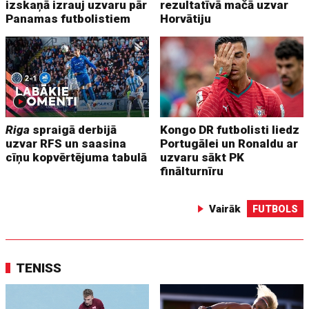
izskaņā izrauj uzvaru pār
rezultatīvā mačā uzvar
Panamas futbolistiem
Horvātiju
Riga
spraigā derbijā
Kongo DR futbolisti liedz
uzvar RFS un saasina
Portugālei un Ronaldu ar
cīņu kopvērtējuma tabulā
uzvaru sākt PK
finālturnīru
Vairāk
FUTBOLS
TENISS