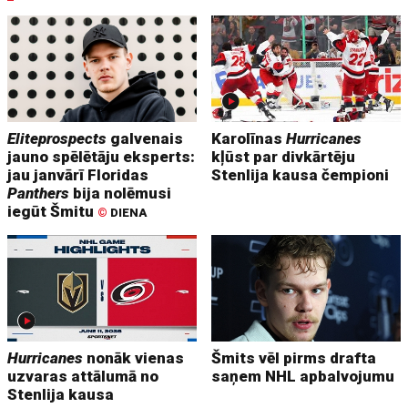
Eliteprospects
galvenais
Karolīnas
Hurricanes
jauno spēlētāju eksperts:
kļūst par divkārtēju
jau janvārī Floridas
Stenlija kausa čempioni
Panthers
bija nolēmusi
iegūt Šmitu
©
DIENA
Hurricanes
nonāk vienas
Šmits vēl pirms drafta
uzvaras attālumā no
saņem NHL apbalvojumu
Stenlija kausa