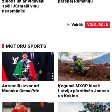
zinošs un ar viduvēju
pārspēj Rumāniju
spēli Jūrmalā viņu
neapmānīsi
Vairāk
VOLEJBOLS
MOTORU SPORTS
Antonelli uzvar arī
Ķegumā MXGP klasē
Monako
Grand Prix
Latviju pārstāvēs Jonass
un Kokins