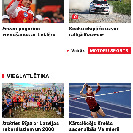
Ferrari
pagarina
Sesku ekipāža uzvar
vienošanos ar Leklēru
rallijā
Kurzeme
Vairāk
MOTORU SPORTS
VIEGLATLĒTIKA
Izskrien Rīgu
ar Latvijas
Kārtslēcējs Kreišs
rekordistiem un 2000
sacensībās Valmierā