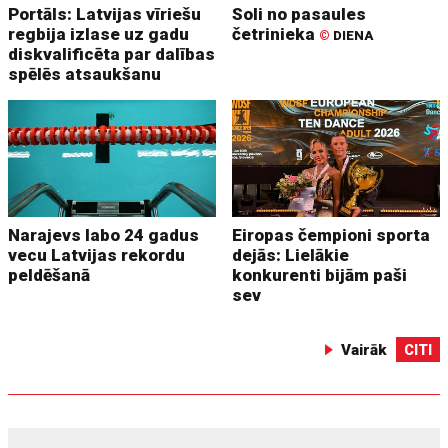
Portāls: Latvijas vīriešu
Soli no pasaules
regbija izlase uz gadu
četrinieka
©
DIENA
diskvalificēta par dalības
spēlēs atsaukšanu
Narajevs labo 24 gadus
Eiropas čempioni sporta
vecu Latvijas rekordu
dejās: Lielākie
peldēšanā
konkurenti bijām paši
sev
Vairāk
CITI