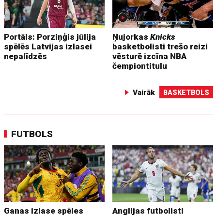
Portāls: Porziņģis jūlija
Ņujorkas
Knicks
spēlēs Latvijas izlasei
basketbolisti trešo reizi
nepalīdzēs
vēsturē izcīna NBA
čempiontitulu
Vairāk
BASKETBOLS
FUTBOLS
Ganas izlase spēles
Anglijas futbolisti