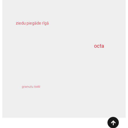
ziedu piegāde rīgā
meliorācijas darbi
octa
dziļurbums
kravu apdrošināšana
granulu katli
siltumsūknis