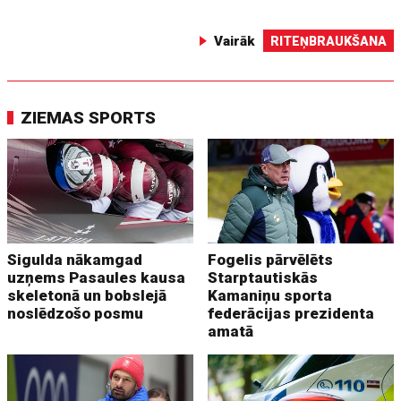
Vairāk
RITEŅBRAUKŠANA
ZIEMAS SPORTS
Sigulda nākamgad
Fogelis pārvēlēts
uzņems Pasaules kausa
Starptautiskās
skeletonā un bobslejā
Kamaniņu sporta
noslēdzošo posmu
federācijas prezidenta
amatā