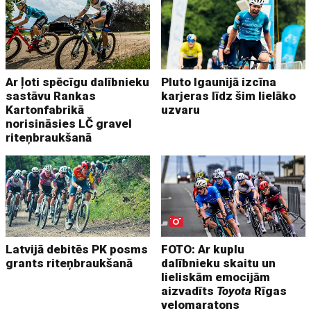
Ar ļoti spēcīgu dalībnieku
Pluto Igaunijā izcīna
sastāvu Rankas
karjeras līdz šim lielāko
Kartonfabrikā
uzvaru
norisināsies LČ gravel
riteņbraukšanā
Latvijā debitēs PK posms
FOTO: Ar kuplu
grants riteņbraukšanā
dalībnieku skaitu un
lieliskām emocijām
aizvadīts
Toyota
Rīgas
velomaratons