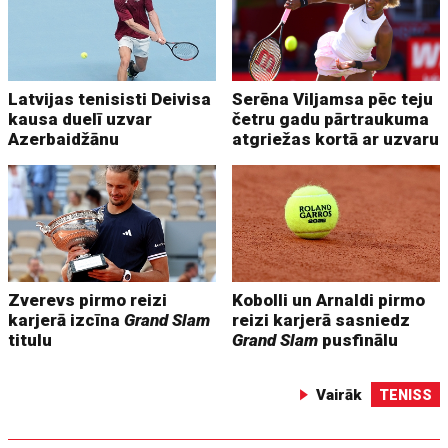
Latvijas tenisisti Deivisa
Serēna Viljamsa pēc teju
kausa duelī uzvar
četru gadu pārtraukuma
Azerbaidžānu
atgriežas kortā ar uzvaru
Zverevs pirmo reizi
Kobolli un Arnaldi pirmo
karjerā izcīna
Grand Slam
reizi karjerā sasniedz
titulu
Grand Slam
pusfinālu
Vairāk
TENISS