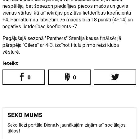
nespēlēja, bet šosezon piedalījies piecos mačos un guvis
vienus vārtus, kā arī iekrājis pozitīvu lietderības koeficientu
+4. Pamatturnīrā latvietim 76 mačos bija 18 punkti (4+14) un
negatīvs lietderības koeficients -7.
Pagājušajā sezonā "Panthers" Stenlija kausa finālsērijā
pārspēja "Oilers" ar 4-3, izcīnot titulu pirmo reizi kluba
vēsturē.
Ieteikt
0
0
SEKO MUMS
Seko līdzi portāla Diena.lv jaunākajām ziņām arī sociālajos
tīklos!