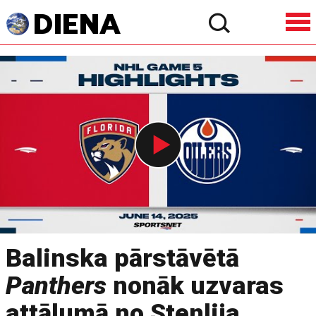
Balinska pārstāvētā
Panthers
nonāk uzvaras
attālumā no Stenlija