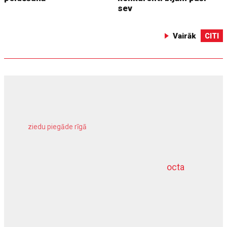
sev
Vairāk
CITI
ziedu piegāde rīgā
meliorācijas darbi
octa
dziļurbums
kravu apdrošināšana