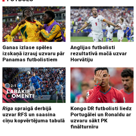
Ganas izlase spēles
Anglijas futbolisti
izskaņā izrauj uzvaru pār
rezultatīvā mačā uzvar
Panamas futbolistiem
Horvātiju
Riga
spraigā derbijā
Kongo DR futbolisti liedz
uzvar RFS un saasina
Portugālei un Ronaldu ar
cīņu kopvērtējuma tabulā
uzvaru sākt PK
finālturnīru