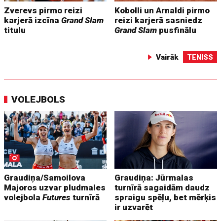
Zverevs pirmo reizi
Kobolli un Arnaldi pirmo
karjerā izcīna
Grand Slam
reizi karjerā sasniedz
titulu
Grand Slam
pusfinālu
Vairāk
TENISS
VOLEJBOLS
Graudiņa/Samoilova
Graudiņa: Jūrmalas
Majoros uzvar pludmales
turnīrā sagaidām daudz
volejbola
Futures
turnīrā
spraigu spēļu, bet mērķis
ir uzvarēt