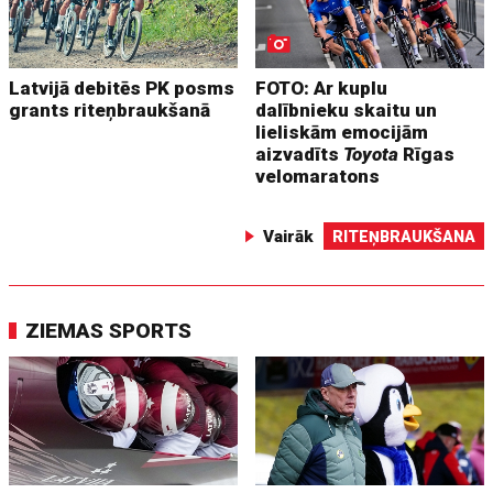
Latvijā debitēs PK posms
FOTO: Ar kuplu
grants riteņbraukšanā
dalībnieku skaitu un
lieliskām emocijām
aizvadīts
Toyota
Rīgas
velomaratons
Vairāk
RITEŅBRAUKŠANA
ZIEMAS SPORTS