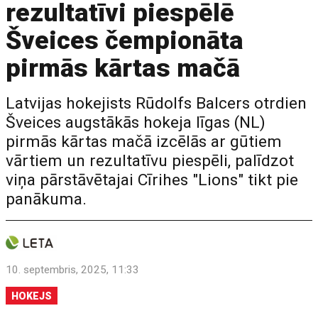
rezultatīvi piespēlē
Šveices čempionāta
pirmās kārtas mačā
Latvijas hokejists Rūdolfs Balcers otrdien
Šveices augstākās hokeja līgas (NL)
pirmās kārtas mačā izcēlās ar gūtiem
vārtiem un rezultatīvu piespēli, palīdzot
viņa pārstāvētajai Cīrihes "Lions" tikt pie
panākuma.
10. septembris, 2025, 11:33
HOKEJS