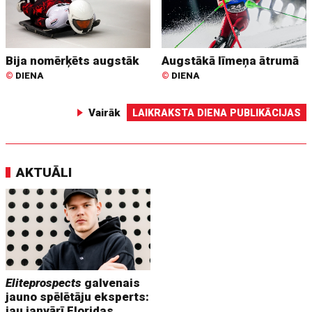
Bija nomērķēts augstāk
Augstākā līmeņa ātrumā
©
DIENA
©
DIENA
Vairāk
LAIKRAKSTA DIENA PUBLIKĀCIJAS
AKTUĀLI
Eliteprospects
galvenais
jauno spēlētāju eksperts:
jau janvārī Floridas