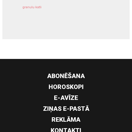
granulu katli
siltumsūknis
ABONĒŠANA
HOROSKOPI
E-AVĪZE
ZIŅAS E-PASTĀ
REKLĀMA
KONTAKTI