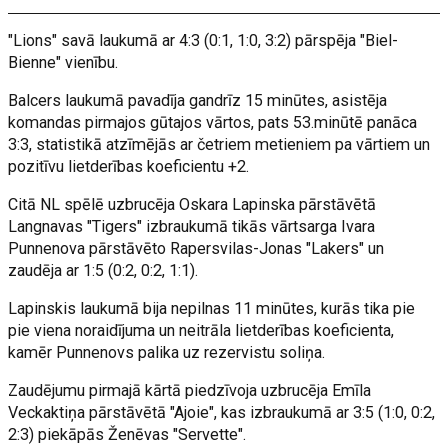
"Lions" savā laukumā ar 4:3 (0:1, 1:0, 3:2) pārspēja "Biel-
Bienne" vienību.
Balcers laukumā pavadīja gandrīz 15 minūtes, asistēja
komandas pirmajos gūtajos vārtos, pats 53.minūtē panāca
3:3, statistikā atzīmējās ar četriem metieniem pa vārtiem un
pozitīvu lietderības koeficientu +2.
Citā NL spēlē uzbrucēja Oskara Lapinska pārstāvētā
Langnavas "Tigers" izbraukumā tikās vārtsarga Ivara
Punnenova pārstāvēto Rapersvilas-Jonas "Lakers" un
zaudēja ar 1:5 (0:2, 0:2, 1:1).
Lapinskis laukumā bija nepilnas 11 minūtes, kurās tika pie
pie viena noraidījuma un neitrāla lietderības koeficienta,
kamēr Punnenovs palika uz rezervistu soliņa.
Zaudējumu pirmajā kārtā piedzīvoja uzbrucēja Emīla
Veckaktiņa pārstāvētā "Ajoie", kas izbraukumā ar 3:5 (1:0, 0:2,
2:3) piekāpās Ženēvas "Servette".