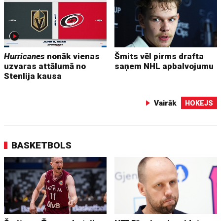
Hurricanes
nonāk vienas
Šmits vēl pirms drafta
uzvaras attālumā no
saņem NHL apbalvojumu
Stenlija kausa
Vairāk
HOKEJS
BASKETBOLS