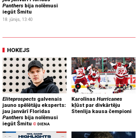
Panthers
bija nolēmusi
iegūt Šmitu
18. jūnijs, 13:40
HOKEJS
Eliteprospects
galvenais
Karolīnas
Hurricanes
jauno spēlētāju eksperts:
kļūst par divkārtēju
jau janvārī Floridas
Stenlija kausa čempioni
Panthers
bija nolēmusi
iegūt Šmitu
©
DIENA