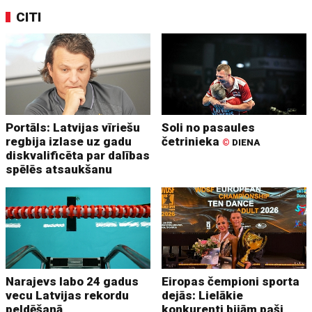
CITI
Portāls: Latvijas vīriešu
Soli no pasaules
regbija izlase uz gadu
četrinieka
©
DIENA
diskvalificēta par dalības
spēlēs atsaukšanu
Narajevs labo 24 gadus
Eiropas čempioni sporta
vecu Latvijas rekordu
dejās: Lielākie
peldēšanā
konkurenti bijām paši