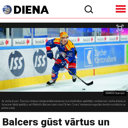
IMAGO/Scanpix
Ar zelta ķiveri. Šveices hokeja čempionātā komandu rezultatīvākie spēlētāji valkā ķiveri zelta krāsā, un
šosezon tādā spēlējis arī Rūdolfs Balcers, bet viņa Cīrihes "Lions" komanda regulāro turnīru noslēdza ar
pirmo vietu
Balcers gūst vārtus un