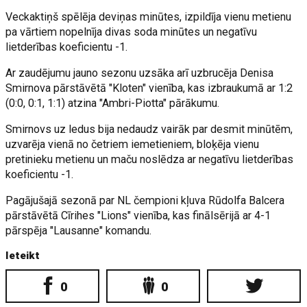
Veckaktiņš spēlēja deviņas minūtes, izpildīja vienu metienu
pa vārtiem nopelnīja divas soda minūtes un negatīvu
lietderības koeficientu -1.
Ar zaudējumu jauno sezonu uzsāka arī uzbrucēja Denisa
Smirnova pārstāvētā "Kloten" vienība, kas izbraukumā ar 1:2
(0:0, 0:1, 1:1) atzina "Ambri-Piotta" pārākumu.
Smirnovs uz ledus bija nedaudz vairāk par desmit minūtēm,
uzvarēja vienā no četriem iemetieniem, bloķēja vienu
pretinieku metienu un maču noslēdza ar negatīvu lietderības
koeficientu -1.
Pagājušajā sezonā par NL čempioni kļuva Rūdolfa Balcera
pārstāvētā Cīrihes "Lions" vienība, kas finālsērijā ar 4-1
pārspēja "Lausanne" komandu.
Ieteikt
0
0