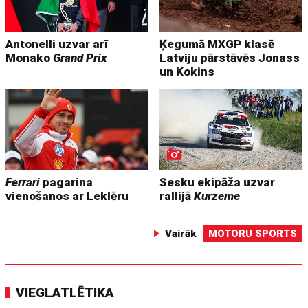
Antonelli uzvar arī
Ķegumā MXGP klasē
Monako
Grand Prix
Latviju pārstāvēs Jonass
un Kokins
Ferrari
pagarina
Sesku ekipāža uzvar
vienošanos ar Leklēru
rallijā
Kurzeme
Vairāk
MOTORU SPORTS
VIEGLATLĒTIKA