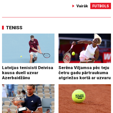
Vairāk
FUTBOLS
TENISS
Latvijas tenisisti Deivisa
Serēna Viljamsa pēc teju
kausa duelī uzvar
četru gadu pārtraukuma
Azerbaidžānu
atgriežas kortā ar uzvaru