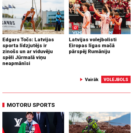
Edgars Točs: Latvijas
Latvijas volejbolisti
sporta līdzjutējs ir
Eiropas līgas mačā
zinošs un ar viduvēju
pārspēj Rumāniju
spēli Jūrmalā viņu
neapmānīsi
Vairāk
VOLEJBOLS
MOTORU SPORTS