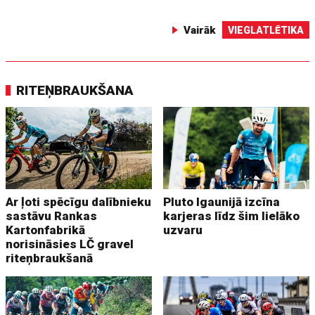
Vairāk
VIEGLATLĒTIKA
RITEŅBRAUKŠANA
Ar ļoti spēcīgu dalībnieku
Pluto Igaunijā izcīna
sastāvu Rankas
karjeras līdz šim lielāko
Kartonfabrikā
uzvaru
norisināsies LČ gravel
riteņbraukšanā