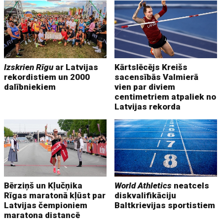
Izskrien Rīgu
ar Latvijas
Kārtslēcējs Kreišs
rekordistiem un 2000
sacensībās Valmierā
dalībniekiem
vien par diviem
centimetriem atpaliek no
Latvijas rekorda
Bērziņš un Kļučņika
World Athletics
neatcels
Rīgas maratonā kļūst par
diskvalifikāciju
Latvijas čempioniem
Baltkrievijas sportistiem
maratona distancē