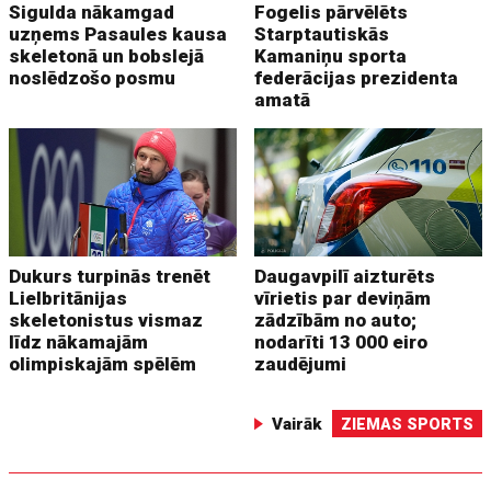
Sigulda nākamgad
Fogelis pārvēlēts
uzņems Pasaules kausa
Starptautiskās
skeletonā un bobslejā
Kamaniņu sporta
noslēdzošo posmu
federācijas prezidenta
amatā
Dukurs turpinās trenēt
Daugavpilī aizturēts
Lielbritānijas
vīrietis par deviņām
skeletonistus vismaz
zādzībām no auto;
līdz nākamajām
nodarīti 13 000 eiro
olimpiskajām spēlēm
zaudējumi
Vairāk
ZIEMAS SPORTS