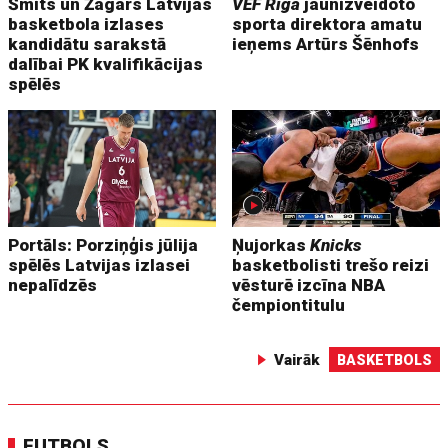
Šmits un Žagars Latvijas
VEF Rīga
jaunizveidoto
basketbola izlases
sporta direktora amatu
kandidātu sarakstā
ieņems Artūrs Šēnhofs
dalībai PK kvalifikācijas
spēlēs
Portāls: Porziņģis jūlija
Ņujorkas
Knicks
spēlēs Latvijas izlasei
basketbolisti trešo reizi
nepalīdzēs
vēsturē izcīna NBA
čempiontitulu
Vairāk
BASKETBOLS
FUTBOLS