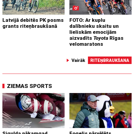
Latvijā debitēs PK posms
FOTO: Ar kuplu
grants riteņbraukšanā
dalībnieku skaitu un
lieliskām emocijām
aizvadīts
Toyota
Rīgas
velomaratons
Vairāk
RITEŅBRAUKŠANA
ZIEMAS SPORTS
Sigulda nākamgad
Fogelis pārvēlēts