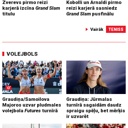
Zverevs pirmo reizi
Kobolli un Arnaldi pirmo
karjerā izcīna
Grand Slam
reizi karjerā sasniedz
titulu
Grand Slam
pusfinālu
Vairāk
TENISS
VOLEJBOLS
Graudiņa/Samoilova
Graudiņa: Jūrmalas
Majoros uzvar pludmales
turnīrā sagaidām daudz
volejbola
Futures
turnīrā
spraigu spēļu, bet mērķis
ir uzvarēt