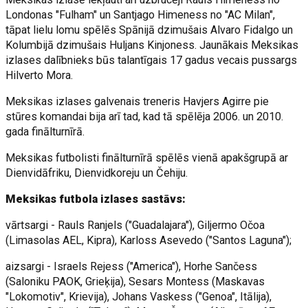
Londonas "Fulham" un Santjago Himeness no "AC Milan",
tāpat lielu lomu spēlēs Spānijā dzimušais Alvaro Fidalgo un
Kolumbijā dzimušais Huljans Kinjoness. Jaunākais Meksikas
izlases dalībnieks būs talantīgais 17 gadus vecais pussargs
Hilverto Mora.
Meksikas izlases galvenais treneris Havjers Agirre pie
stūres komandai bija arī tad, kad tā spēlēja 2006. un 2010.
gada finālturnīrā.
Meksikas futbolisti finālturnīrā spēlēs vienā apakšgrupā ar
Dienvidāfriku, Dienvidkoreju un Čehiju.
Meksikas futbola izlases sastāvs:
vārtsargi - Rauls Ranjels ("Guadalajara"), Giljermo Očoa
(Limasolas AEL, Kipra), Karloss Asevedo ("Santos Laguna");
aizsargi - Israels Rejess ("America"), Horhe Sančess
(Saloniku PAOK, Grieķija), Sesars Montess (Maskavas
"Lokomotiv", Krievija), Johans Vaskess ("Genoa", Itālija),