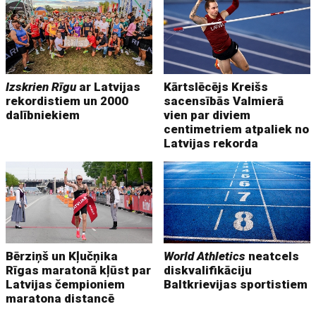
Izskrien Rīgu
ar Latvijas
Kārtslēcējs Kreišs
rekordistiem un 2000
sacensībās Valmierā
dalībniekiem
vien par diviem
centimetriem atpaliek no
Latvijas rekorda
Bērziņš un Kļučņika
World Athletics
neatcels
Rīgas maratonā kļūst par
diskvalifikāciju
Latvijas čempioniem
Baltkrievijas sportistiem
maratona distancē