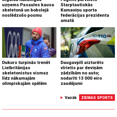
uzņems Pasaules kausa
Starptautiskās
skeletonā un bobslejā
Kamaniņu sporta
noslēdzošo posmu
federācijas prezidenta
amatā
Dukurs turpinās trenēt
Daugavpilī aizturēts
Lielbritānijas
vīrietis par deviņām
skeletonistus vismaz
zādzībām no auto;
līdz nākamajām
nodarīti 13 000 eiro
olimpiskajām spēlēm
zaudējumi
Vairāk
ZIEMAS SPORTS