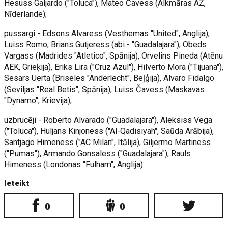
Hesuss Galjardo ("Toluca"), Mateo Čavess (Alkmāras AZ,
Nīderlande);
pussargi - Edsons Alvaress (Vesthemas "United", Anglija),
Luiss Romo, Brians Gutjeress (abi - "Guadalajara"), Obeds
Vargass (Madrides "Atletico", Spānija), Orvelins Pineda (Atēnu
AEK, Grieķija), Eriks Lira ("Cruz Azul"), Hilverto Mora ("Tijuana"),
Sesars Uerta (Briseles "Anderlecht", Beļģija), Alvaro Fidalgo
(Seviljas "Real Betis", Spānija), Luiss Čavess (Maskavas
"Dynamo", Krievija);
uzbrucēji - Roberto Alvarado ("Guadalajara"), Aleksiss Vega
("Toluca"), Huljans Kinjoness ("Al-Qadisiyah", Saūda Arābija),
Santjago Himeness ("AC Milan", Itālija), Giljermo Martiness
("Pumas"), Armando Gonsaless ("Guadalajara"), Rauls
Himeness (Londonas "Fulham", Anglija).
Ieteikt
0
0