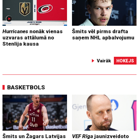
Hurricanes
nonāk vienas
Šmits vēl pirms drafta
uzvaras attālumā no
saņem NHL apbalvojumu
Stenlija kausa
Vairāk
HOKEJS
BASKETBOLS
Šmits un Žagars Latvijas
VEF Rīga
jaunizveidoto