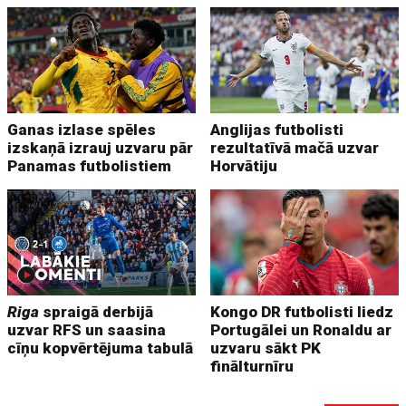
Ganas izlase spēles
Anglijas futbolisti
izskaņā izrauj uzvaru pār
rezultatīvā mačā uzvar
Panamas futbolistiem
Horvātiju
Riga
spraigā derbijā
Kongo DR futbolisti liedz
uzvar RFS un saasina
Portugālei un Ronaldu ar
cīņu kopvērtējuma tabulā
uzvaru sākt PK
finālturnīru