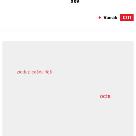
sev
Vairāk
CITI
ziedu piegāde rīgā
meliorācijas darbi
octa
dziļurbums
kravu apdrošināšana