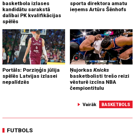
basketbola izlases
sporta direktora amatu
kandidātu sarakstā
ieņems Artūrs Šēnhofs
dalībai PK kvalifikācijas
spēlēs
Portāls: Porziņģis jūlija
Ņujorkas
Knicks
spēlēs Latvijas izlasei
basketbolisti trešo reizi
nepalīdzēs
vēsturē izcīna NBA
čempiontitulu
Vairāk
BASKETBOLS
FUTBOLS