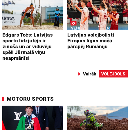
Edgars Točs: Latvijas
Latvijas volejbolisti
sporta līdzjutējs ir
Eiropas līgas mačā
zinošs un ar viduvēju
pārspēj Rumāniju
spēli Jūrmalā viņu
neapmānīsi
Vairāk
VOLEJBOLS
MOTORU SPORTS