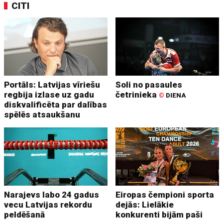
CITI
Portāls: Latvijas vīriešu
Soli no pasaules
regbija izlase uz gadu
četrinieka
©
DIENA
diskvalificēta par dalības
spēlēs atsaukšanu
Narajevs labo 24 gadus
Eiropas čempioni sporta
vecu Latvijas rekordu
dejās: Lielākie
peldēšanā
konkurenti bijām paši