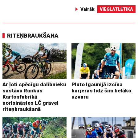
Vairāk
VIEGLATLĒTIKA
RITEŅBRAUKŠANA
Ar ļoti spēcīgu dalībnieku
Pluto Igaunijā izcīna
sastāvu Rankas
karjeras līdz šim lielāko
Kartonfabrikā
uzvaru
norisināsies LČ gravel
riteņbraukšanā