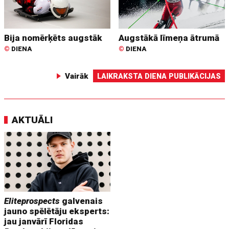
Bija nomērķēts augstāk
Augstākā līmeņa ātrumā
©
DIENA
©
DIENA
Vairāk
LAIKRAKSTA DIENA PUBLIKĀCIJAS
AKTUĀLI
Eliteprospects
galvenais
jauno spēlētāju eksperts:
jau janvārī Floridas