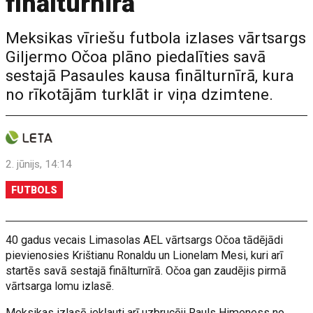
finālturnīrā
Meksikas vīriešu futbola izlases vārtsargs
Giljermo Očoa plāno piedalīties savā
sestajā Pasaules kausa finālturnīrā, kura
no rīkotājām turklāt ir viņa dzimtene.
2. jūnijs, 14:14
FUTBOLS
40 gadus vecais Limasolas AEL vārtsargs Očoa tādējādi
pievienosies Krištianu Ronaldu un Lionelam Mesi, kuri arī
startēs savā sestajā finālturnīrā. Očoa gan zaudējis pirmā
vārtsarga lomu izlasē.
Meksikas izlasē iekļauti arī uzbrucēji Rauls Himeness no