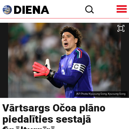
AP Photo/Kyusung Gong, Kyusung Gong
Vārtsargs Očoa plāno
piedalīties sestajā