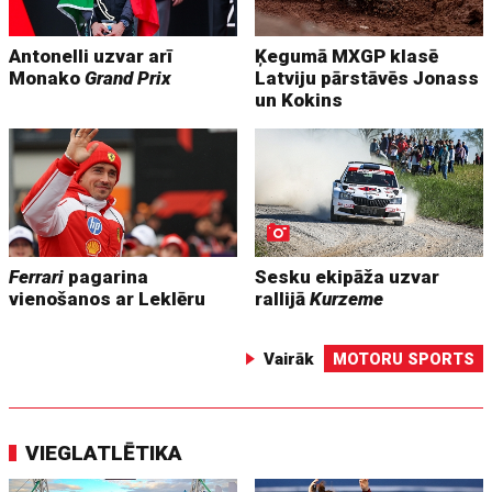
Antonelli uzvar arī
Ķegumā MXGP klasē
Monako
Grand Prix
Latviju pārstāvēs Jonass
un Kokins
Ferrari
pagarina
Sesku ekipāža uzvar
vienošanos ar Leklēru
rallijā
Kurzeme
Vairāk
MOTORU SPORTS
VIEGLATLĒTIKA