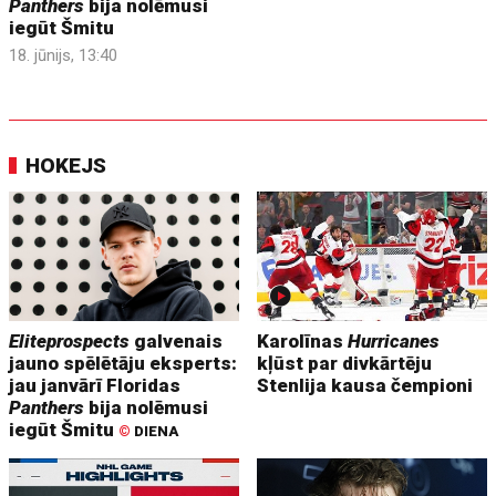
Panthers
bija nolēmusi
iegūt Šmitu
18. jūnijs, 13:40
HOKEJS
Eliteprospects
galvenais
Karolīnas
Hurricanes
jauno spēlētāju eksperts:
kļūst par divkārtēju
jau janvārī Floridas
Stenlija kausa čempioni
Panthers
bija nolēmusi
iegūt Šmitu
©
DIENA