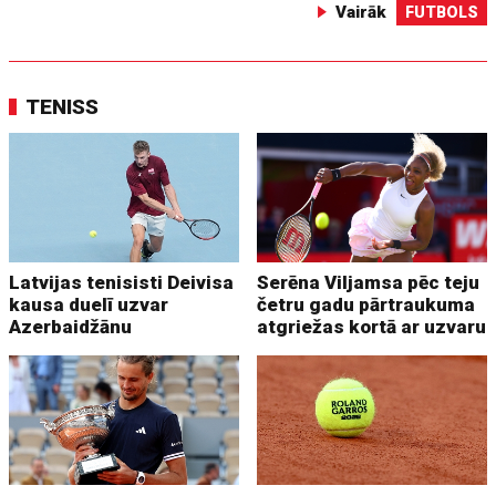
Vairāk
FUTBOLS
TENISS
Latvijas tenisisti Deivisa
Serēna Viljamsa pēc teju
kausa duelī uzvar
četru gadu pārtraukuma
Azerbaidžānu
atgriežas kortā ar uzvaru