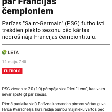
par Francijas
čempioniem
Parīzes "Saint-Germain" (PSG) futbolisti
trešdien piekto sezonu pēc kārtas
nodrošināja Francijas čempiontitulu.
14. maijs, 7:40
FUTBOLS
PSG viesos ar 2:0 (1:0) pārspēja vicelīderi "Lens", kas vairs
nevar apsteigt parīziešus.
Pirmā puslaika vidū Parīzes komandas pirmos vārtus guva
Hviča Kvarachelija, kurš raidīja bumbu mājinieku vārtos pēc