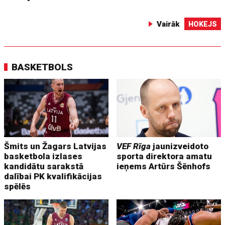
Vairāk
HOKEJS
BASKETBOLS
Šmits un Žagars Latvijas
VEF Rīga
jaunizveidoto
basketbola izlases
sporta direktora amatu
kandidātu sarakstā
ieņems Artūrs Šēnhofs
dalībai PK kvalifikācijas
spēlēs