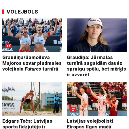
VOLEJBOLS
Graudiņa/Samoilova
Graudiņa: Jūrmalas
Majoros uzvar pludmales
turnīrā sagaidām daudz
volejbola
Futures
turnīrā
spraigu spēļu, bet mērķis
ir uzvarēt
Edgars Točs: Latvijas
Latvijas volejbolisti
sporta līdzjutējs ir
Eiropas līgas mačā