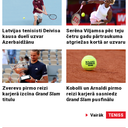
Latvijas tenisisti Deivisa
Serēna Viljamsa pēc teju
kausa duelī uzvar
četru gadu pārtraukuma
Azerbaidžānu
atgriežas kortā ar uzvaru
Zverevs pirmo reizi
Kobolli un Arnaldi pirmo
karjerā izcīna
Grand Slam
reizi karjerā sasniedz
titulu
Grand Slam
pusfinālu
Vairāk
TENISS