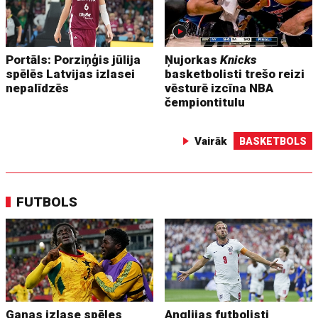
Portāls: Porziņģis jūlija
Ņujorkas
Knicks
spēlēs Latvijas izlasei
basketbolisti trešo reizi
nepalīdzēs
vēsturē izcīna NBA
čempiontitulu
Vairāk
BASKETBOLS
FUTBOLS
Ganas izlase spēles
Anglijas futbolisti