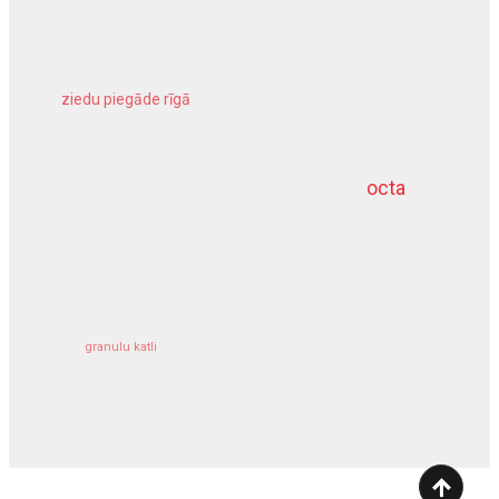
ziedu piegāde rīgā
meliorācijas darbi
octa
dziļurbums
kravu apdrošināšana
granulu katli
siltumsūknis