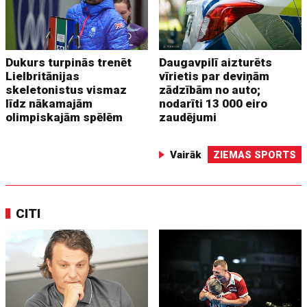
Dukurs turpinās trenēt
Daugavpilī aizturēts
Lielbritānijas
vīrietis par deviņām
skeletonistus vismaz
zādzībām no auto;
līdz nākamajām
nodarīti 13 000 eiro
olimpiskajām spēlēm
zaudējumi
Vairāk
ZIEMAS SPORTS
CITI