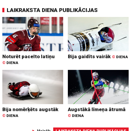
LAIKRAKSTA DIENA PUBLIKĀCIJAS
Noturēt pacelto latiņu
Bija gaidīts vairāk
©
DIENA
©
DIENA
Bija nomērķēts augstāk
Augstākā līmeņa ātrumā
©
DIENA
©
DIENA