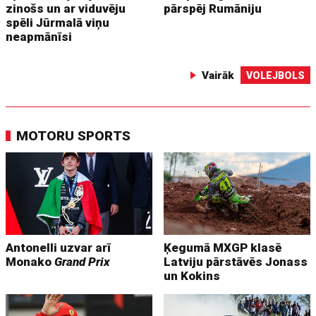
zinošs un ar viduvēju
pārspēj Rumāniju
spēli Jūrmalā viņu
neapmānīsi
Vairāk
VOLEJBOLS
MOTORU SPORTS
Antonelli uzvar arī
Ķegumā MXGP klasē
Monako
Grand Prix
Latviju pārstāvēs Jonass
un Kokins