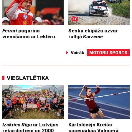
Ferrari
pagarina
Sesku ekipāža uzvar
vienošanos ar Leklēru
rallijā
Kurzeme
Vairāk
MOTORU SPORTS
VIEGLATLĒTIKA
Izskrien Rīgu
ar Latvijas
Kārtslēcējs Kreišs
rekordistiem un 2000
sacensībās Valmierā