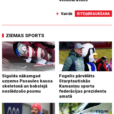
Vairāk
RITEŅBRAUKŠANA
ZIEMAS SPORTS
Sigulda nākamgad
Fogelis pārvēlēts
uzņems Pasaules kausa
Starptautiskās
skeletonā un bobslejā
Kamaniņu sporta
noslēdzošo posmu
federācijas prezidenta
amatā