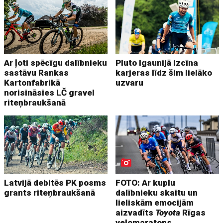
Ar ļoti spēcīgu dalībnieku
Pluto Igaunijā izcīna
sastāvu Rankas
karjeras līdz šim lielāko
Kartonfabrikā
uzvaru
norisināsies LČ gravel
riteņbraukšanā
Latvijā debitēs PK posms
FOTO: Ar kuplu
grants riteņbraukšanā
dalībnieku skaitu un
lieliskām emocijām
aizvadīts
Toyota
Rīgas
velomaratons