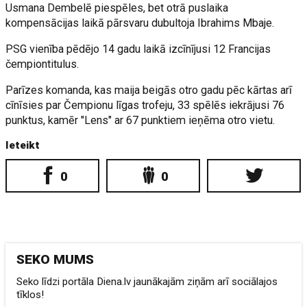
Usmana Dembelē piespēles, bet otrā puslaika
kompensācijas laikā pārsvaru dubultoja Ibrahims Mbaje.
PSG vienība pēdējo 14 gadu laikā izcīnījusi 12 Francijas
čempiontitulus.
Parīzes komanda, kas maija beigās otro gadu pēc kārtas arī
cīnīsies par Čempionu līgas trofeju, 33 spēlēs iekrājusi 76
punktus, kamēr "Lens" ar 67 punktiem ieņēma otro vietu.
Ieteikt
0
0
SEKO MUMS
Seko līdzi portāla Diena.lv jaunākajām ziņām arī sociālajos
tīklos!