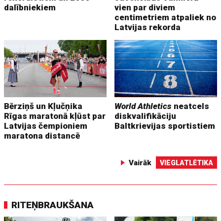
dalībniekiem
vien par diviem
centimetriem atpaliek no
Latvijas rekorda
Bērziņš un Kļučņika
World Athletics
neatcels
Rīgas maratonā kļūst par
diskvalifikāciju
Latvijas čempioniem
Baltkrievijas sportistiem
maratona distancē
Vairāk
VIEGLATLĒTIKA
RITEŅBRAUKŠANA