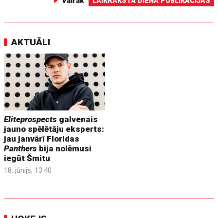
Vairāk
LAIKRAKSTA DIENA PUBLIKĀCIJAS
AKTUĀLI
Eliteprospects
galvenais
jauno spēlētāju eksperts:
jau janvārī Floridas
Panthers
bija nolēmusi
iegūt Šmitu
18. jūnijs, 13:40