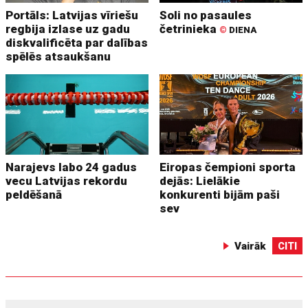
Portāls: Latvijas vīriešu
Soli no pasaules
regbija izlase uz gadu
četrinieka
©
DIENA
diskvalificēta par dalības
spēlēs atsaukšanu
Narajevs labo 24 gadus
Eiropas čempioni sporta
vecu Latvijas rekordu
dejās: Lielākie
peldēšanā
konkurenti bijām paši
sev
Vairāk
CITI