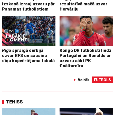
izskaņā izrauj uzvaru pār
rezultatīvā mačā uzvar
Panamas futbolistiem
Horvātiju
Riga
spraigā derbijā
Kongo DR futbolisti liedz
uzvar RFS un saasina
Portugālei un Ronaldu ar
cīņu kopvērtējuma tabulā
uzvaru sākt PK
finālturnīru
Vairāk
FUTBOLS
TENISS