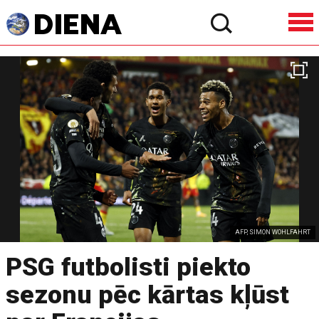
AFP, SIMON WOHLFAHRT
PSG futbolisti piekto
sezonu pēc kārtas kļūst