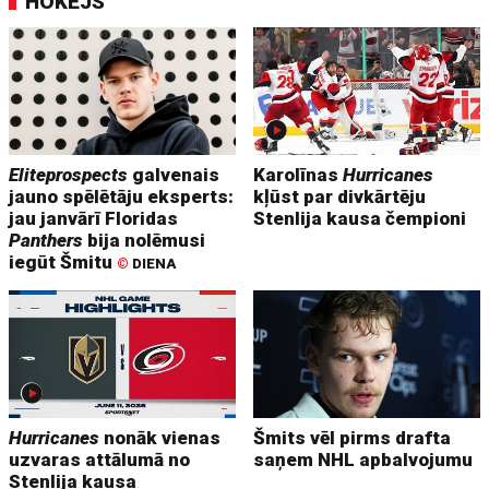
HOKEJS
Eliteprospects
galvenais
Karolīnas
Hurricanes
jauno spēlētāju eksperts:
kļūst par divkārtēju
jau janvārī Floridas
Stenlija kausa čempioni
Panthers
bija nolēmusi
iegūt Šmitu
©
DIENA
Hurricanes
nonāk vienas
Šmits vēl pirms drafta
uzvaras attālumā no
saņem NHL apbalvojumu
Stenlija kausa