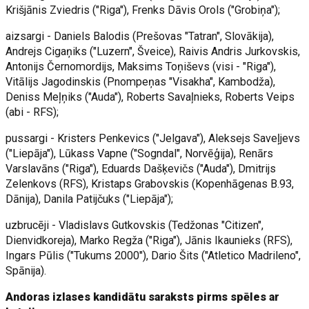
Krišjānis Zviedris ("Riga"), Frenks Dāvis Orols ("Grobiņa");
aizsargi - Daniels Balodis (Prešovas "Tatran", Slovākija),
Andrejs Cigaņiks ("Luzern", Šveice), Raivis Andris Jurkovskis,
Antonijs Černomordijs, Maksims Toņiševs (visi - "Riga"),
Vitālijs Jagodinskis (Pnompeņas "Visakha", Kambodža),
Deniss Meļņiks ("Auda"), Roberts Savaļnieks, Roberts Veips
(abi - RFS);
pussargi - Kristers Penkevics ("Jelgava"), Aleksejs Saveļjevs
("Liepāja"), Lūkass Vapne ("Sogndal", Norvēģija), Renārs
Varslavāns ("Riga"), Eduards Dašķevičs ("Auda"), Dmitrijs
Zelenkovs (RFS), Kristaps Grabovskis (Kopenhāgenas B.93,
Dānija), Danila Patijčuks ("Liepāja");
uzbrucēji - Vladislavs Gutkovskis (Tedžonas "Citizen",
Dienvidkoreja), Marko Regža ("Riga"), Jānis Ikaunieks (RFS),
Ingars Pūlis ("Tukums 2000"), Dario Šits ("Atletico Madrileno",
Spānija).
Andoras izlases kandidātu saraksts pirms spēles ar