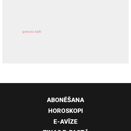
kravu apdrošināšana
granulu katli
siltumsūknis
ABONĒŠANA
HOROSKOPI
E-AVĪZE