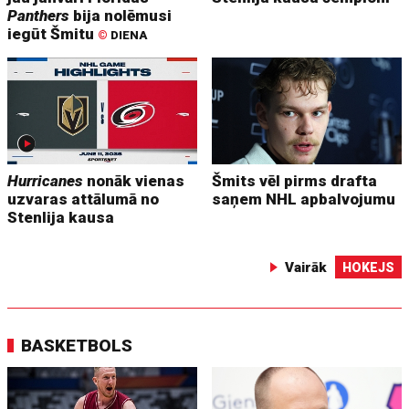
Panthers
bija nolēmusi
iegūt Šmitu
©
DIENA
Hurricanes
nonāk vienas
Šmits vēl pirms drafta
uzvaras attālumā no
saņem NHL apbalvojumu
Stenlija kausa
Vairāk
HOKEJS
BASKETBOLS