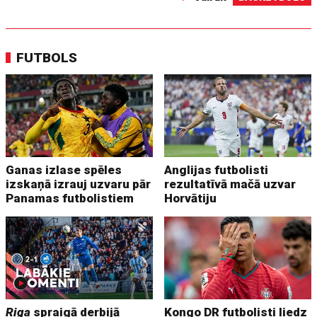
FUTBOLS
Ganas izlase spēles
Anglijas futbolisti
izskaņā izrauj uzvaru pār
rezultatīvā mačā uzvar
Panamas futbolistiem
Horvātiju
Riga
spraigā derbijā
Kongo DR futbolisti liedz