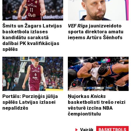
Šmits un Žagars Latvijas
VEF Rīga
jaunizveidoto
basketbola izlases
sporta direktora amatu
kandidātu sarakstā
ieņems Artūrs Šēnhofs
dalībai PK kvalifikācijas
spēlēs
Portāls: Porziņģis jūlija
Ņujorkas
Knicks
spēlēs Latvijas izlasei
basketbolisti trešo reizi
nepalīdzēs
vēsturē izcīna NBA
čempiontitulu
Vairāk
BASKETBOLS