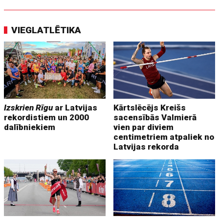
VIEGLATLĒTIKA
Izskrien Rīgu
ar Latvijas
Kārtslēcējs Kreišs
rekordistiem un 2000
sacensībās Valmierā
dalībniekiem
vien par diviem
centimetriem atpaliek no
Latvijas rekorda