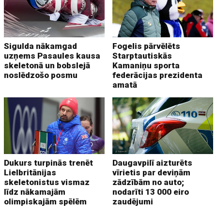
Sigulda nākamgad
Fogelis pārvēlēts
uzņems Pasaules kausa
Starptautiskās
skeletonā un bobslejā
Kamaniņu sporta
noslēdzošo posmu
federācijas prezidenta
amatā
Dukurs turpinās trenēt
Daugavpilī aizturēts
Lielbritānijas
vīrietis par deviņām
skeletonistus vismaz
zādzībām no auto;
līdz nākamajām
nodarīti 13 000 eiro
olimpiskajām spēlēm
zaudējumi