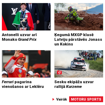
Antonelli uzvar arī
Ķegumā MXGP klasē
Monako
Grand Prix
Latviju pārstāvēs Jonass
un Kokins
Ferrari
pagarina
Sesku ekipāža uzvar
vienošanos ar Leklēru
rallijā
Kurzeme
Vairāk
MOTORU SPORTS