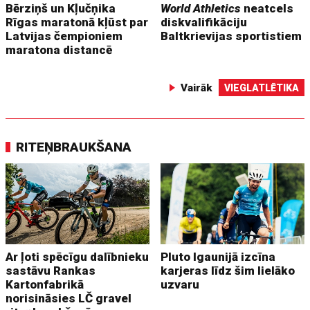
Bērziņš un Kļučņika
World Athletics
neatcels
Rīgas maratonā kļūst par
diskvalifikāciju
Latvijas čempioniem
Baltkrievijas sportistiem
maratona distancē
Vairāk
VIEGLATLĒTIKA
RITEŅBRAUKŠANA
Ar ļoti spēcīgu dalībnieku
Pluto Igaunijā izcīna
sastāvu Rankas
karjeras līdz šim lielāko
Kartonfabrikā
uzvaru
norisināsies LČ gravel