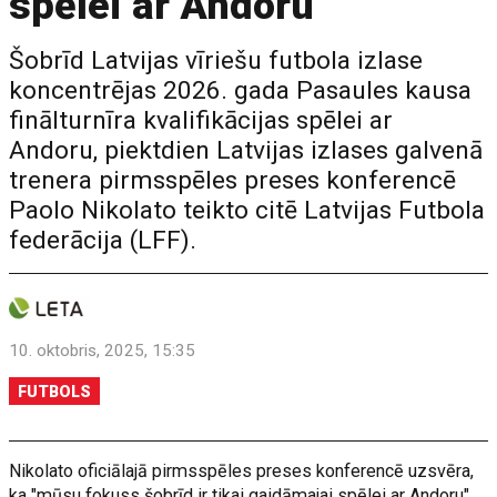
spēlei ar Andoru
Šobrīd Latvijas vīriešu futbola izlase
koncentrējas 2026. gada Pasaules kausa
finālturnīra kvalifikācijas spēlei ar
Andoru, piektdien Latvijas izlases galvenā
trenera pirmsspēles preses konferencē
Paolo Nikolato teikto citē Latvijas Futbola
federācija (LFF).
10. oktobris, 2025, 15:35
FUTBOLS
Nikolato oficiālajā pirmsspēles preses konferencē uzsvēra,
ka "mūsu fokuss šobrīd ir tikai gaidāmajai spēlei ar Andoru",