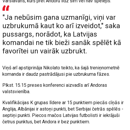
Varslavāns, kurš pret Andoru līdz šim vēl nav spēlējis.
"Ja nebūsim gana uzmanīgi, viņi var
uzbrukumā kaut ko arī izveidot," saka
pussargs, norādot, ka Latvijas
komandai ne tik bieži sanāk spēlēt kā
favorītei un vairāk uzbrukt.
Viņš arī apstiprināja Nikolato teikto, ka šajā treniņnometnē
komanda ir daudz pastrādājusi pie uzbrukuma fāzes.
Plkst. 15.15 preses konferenci aizvadīs arī Andoras
valstsvienība.
Kvalifikācijas K grupas līdere ar 15 punktiem piecās cīņās ir
Anglija, Albānijai ir astoņi punkti, bet Serbijai četrās spēlēs -
septiņi punkti. Piecos mačos Latvijas futbolisti ir iekrājuši
četrus punktus, bet Andora ir bez punktiem.