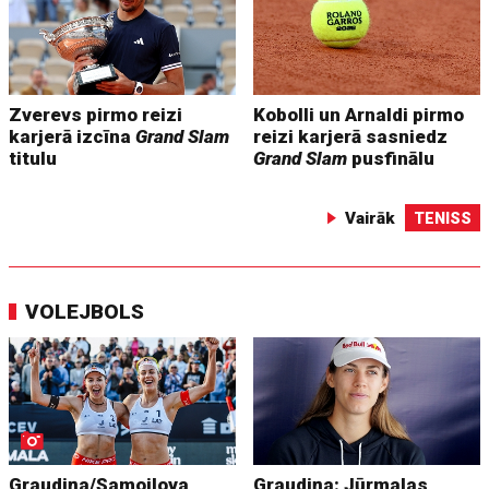
Zverevs pirmo reizi
Kobolli un Arnaldi pirmo
karjerā izcīna
Grand Slam
reizi karjerā sasniedz
titulu
Grand Slam
pusfinālu
Vairāk
TENISS
VOLEJBOLS
Graudiņa/Samoilova
Graudiņa: Jūrmalas