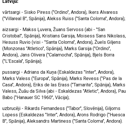
Latviju:
vārtsargi - Sisko Piress ("Ordino", Andora), Ikers Alvaress
("Villareal B", Spānija), Alekss Ruiss ("Santa Coloma", Andora);
aizsargi - Makss Ļuvera, Žuans Servoss (abi - "San
Cristobal", Spānija), Kristians Garsija, Moisess Sans Nikolass,
Hesuss Ruvio (visi - "Santa Coloma", Andora), Žuels Giljens
(Monzonas "Atletico", Spānija), Marks Garsija ("Ordino",
Andora), Jans Olivera ("Calamocha", Spānija), Bjels Borra
("L'Escala", Spānija);
pussargi - Adrians da Kuņa (Eskaldezas "Inter", Andora),
Marks Valess ("Europa", Spānija), Marks Revess ("Pas de la
Casa", Andora), Eriks de las Erass ("Tamarite", Spānija), Marks
Valess, Žuāu da Silva (abi - Eskaldezas "Atletic", Andora), Pau
Babo ("Hanauer SC 1960", Vācija);
uzbrucēji - Rikards Fernandess ("Tabor", Slovēnija), Giljoms
Lopess (Eskaldezas "Inter", Andora), Arons Rodrigo ("Huesca
B", Spānija), Aleksandrs Martiness ("Santa Coloma", Andora).