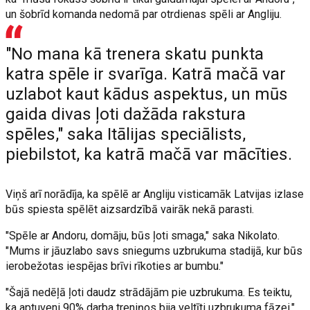
un šobrīd komanda nedomā par otrdienas spēli ar Angliju.
"No mana kā trenera skatu punkta
katra spēle ir svarīga. Katrā mačā var
uzlabot kaut kādus aspektus, un mūs
gaida divas ļoti dažāda rakstura
spēles," saka Itālijas speciālists,
piebilstot, ka katrā mačā var mācīties.
Viņš arī norādīja, ka spēlē ar Angliju visticamāk Latvijas izlase
būs spiesta spēlēt aizsardzībā vairāk nekā parasti.
"Spēle ar Andoru, domāju, būs ļoti smaga," saka Nikolato.
"Mums ir jāuzlabo savs sniegums uzbrukuma stadijā, kur būs
ierobežotas iespējas brīvi rīkoties ar bumbu."
"Šajā nedēļā ļoti daudz strādājām pie uzbrukuma. Es teiktu,
ka aptuveni 90% darba treniņos bija veltīti uzbrukuma fāzei,"