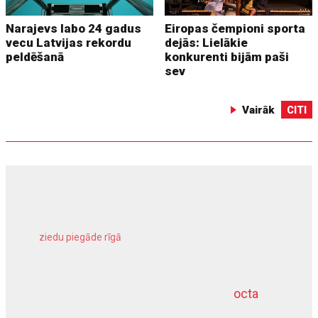
Narajevs labo 24 gadus
Eiropas čempioni sporta
vecu Latvijas rekordu
dejās: Lielākie
peldēšanā
konkurenti bijām paši
sev
Vairāk
CITI
ziedu piegāde rīgā
meliorācijas darbi
octa
dziļurbums