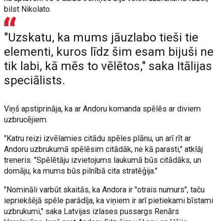
bilst Nikolato.
"Uzskatu, ka mums jāuzlabo tieši tie
elementi, kuros līdz šim esam bijuši ne
tik labi, kā mēs to vēlētos," saka Itālijas
speciālists.
Viņš apstiprināja, ka ar Andoru komanda spēlēs ar diviem
uzbrucējiem.
"Katru reizi izvēlamies citādu spēles plānu, un arī rīt ar
Andoru uzbrukumā spēlēsim citādāk, ne kā parasti," atklāj
treneris. "Spēlētāju izvietojums laukumā būs citādāks, un
domāju, ka mums būs pilnībā cita stratēģija."
"Nomināli varbūt skaitās, ka Andora ir "otrais numurs", taču
iepriekšējā spēle parādīja, ka viņiem ir arī pietiekami bīstami
uzbrukumi," saka Latvijas izlases pussargs Renārs