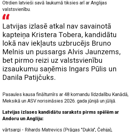
Otrdien latvieši savā laukumā tiksies arī ar Anglijas
valstsvienību.
Latvijas izlasē atkal nav savainotā
kapteiņa Kristera Tobera, kandidātu
lokā nav iekļauts uzbrucējs Bruno
Melnis un pussargs Alvis Jaunzems,
bet pirmo reizi uz valstsvienību
izsaukumu saņēmis Ingars Pūlis un
Danila Patijčuks.
Pasaules kausa finālturnīrs ar 48 komandu līdzdalību Kanādā,
Meksikā un ASV norisināsies 2026. gada jūnijā un jūlijā.
Latvijas izlases kandidātu saraksts pirms spēlēm ar
Andoru un Angliju:
vārtsargi - Rihards Matrevics (Prāgas "Dukla", Čehija),