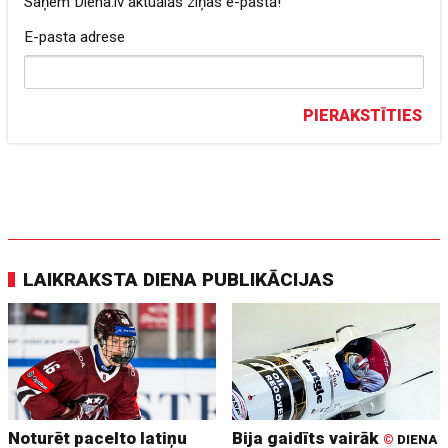
Saņem Diena.lv aktuālās ziņas e-pastā!
E-pasta adrese
PIERAKSTĪTIES
LAIKRAKSTA DIENA PUBLIKĀCIJAS
Noturēt pacelto latiņu
Bija gaidīts vairāk
©
DIENA