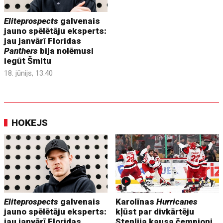
Eliteprospects
galvenais
jauno spēlētāju eksperts:
jau janvārī Floridas
Panthers
bija nolēmusi
iegūt Šmitu
18. jūnijs, 13:40
HOKEJS
Eliteprospects
galvenais
Karolīnas
Hurricanes
jauno spēlētāju eksperts:
kļūst par divkārtēju
jau janvārī Floridas
Stenlija kausa čempioni