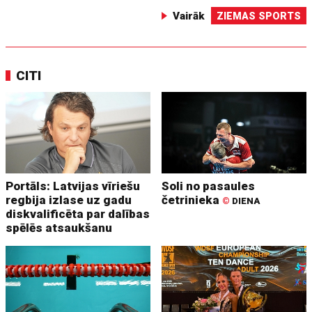
Vairāk
ZIEMAS SPORTS
CITI
Portāls: Latvijas vīriešu
Soli no pasaules
regbija izlase uz gadu
četrinieka
©
DIENA
diskvalificēta par dalības
spēlēs atsaukšanu