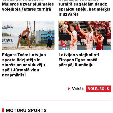
Majoros uzvar pludmales
turnīrā sagaidām daudz
volejbola
Futures
turnīrā
spraigu spēļu, bet mērķis
ir uzvarēt
Edgars Točs: Latvijas
Latvijas volejbolisti
sporta līdzjutējs ir
Eiropas līgas mačā
zinošs un ar viduvēju
pārspēj Rumāniju
spēli Jūrmalā viņu
neapmānīsi
Vairāk
VOLEJBOLS
MOTORU SPORTS