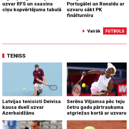
uzvar RFS un saasina
Portugālei un Ronaldu ar
cīņu kopvērtējuma tabulā
uzvaru sākt PK
finālturnīru
Vairāk
FUTBOLS
TENISS
Latvijas tenisisti Deivisa
Serēna Viljamsa pēc teju
kausa duelī uzvar
četru gadu pārtraukuma
Azerbaidžānu
atgriežas kortā ar uzvaru