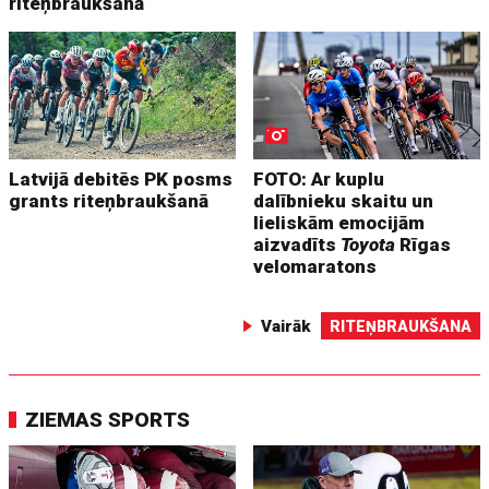
riteņbraukšanā
Latvijā debitēs PK posms
FOTO: Ar kuplu
grants riteņbraukšanā
dalībnieku skaitu un
lieliskām emocijām
aizvadīts
Toyota
Rīgas
velomaratons
Vairāk
RITEŅBRAUKŠANA
ZIEMAS SPORTS