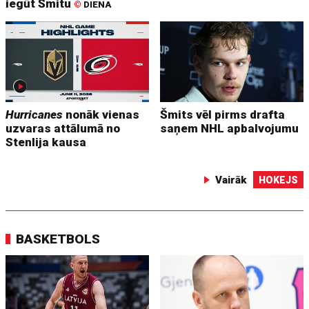
iegūt Šmitu
©
DIENA
Hurricanes
nonāk vienas
Šmits vēl pirms drafta
uzvaras attālumā no
saņem NHL apbalvojumu
Stenlija kausa
Vairāk
HOKEJS
BASKETBOLS