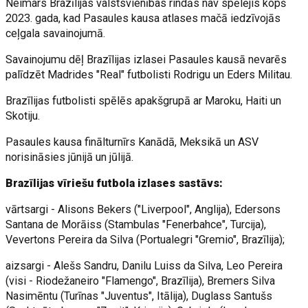
Neimars Brazīlijas valstsvienības rindās nav spēlējis kopš
2023. gada, kad Pasaules kausa atlases mačā iedzīvojās
ceļgala savainojumā.
Savainojumu dēļ Brazīlijas izlasei Pasaules kausā nevarēs
palīdzēt Madrides "Real" futbolisti Rodrigu un Eders Militau.
Brazīlijas futbolisti spēlēs apakšgrupā ar Maroku, Haiti un
Skotiju.
Pasaules kausa finālturnīrs Kanādā, Meksikā un ASV
norisināsies jūnijā un jūlijā.
Brazīlijas vīriešu futbola izlases sastāvs:
vārtsargi - Alisons Bekers ("Liverpool", Anglija), Edersons
Santana de Morāiss (Stambulas "Fenerbahce", Turcija),
Vevertons Pereira da Silva (Portualegri "Gremio", Brazīlija);
aizsargi - Alešs Sandru, Danilu Luiss da Silva, Leo Pereira
(visi - Riodežaneiro "Flamengo", Brazīlija), Bremers Silva
Nasimēntu (Turīnas "Juventus", Itālija), Duglass Santušs