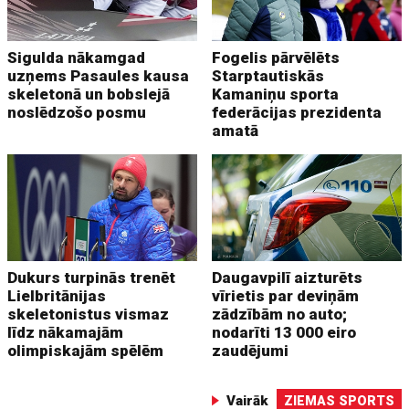
Sigulda nākamgad
Fogelis pārvēlēts
uzņems Pasaules kausa
Starptautiskās
skeletonā un bobslejā
Kamaniņu sporta
noslēdzošo posmu
federācijas prezidenta
amatā
Dukurs turpinās trenēt
Daugavpilī aizturēts
Lielbritānijas
vīrietis par deviņām
skeletonistus vismaz
zādzībām no auto;
līdz nākamajām
nodarīti 13 000 eiro
olimpiskajām spēlēm
zaudējumi
Vairāk
ZIEMAS SPORTS