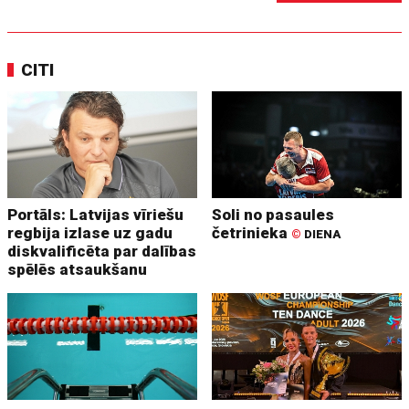
CITI
Portāls: Latvijas vīriešu
Soli no pasaules
regbija izlase uz gadu
četrinieka
©
DIENA
diskvalificēta par dalības
spēlēs atsaukšanu