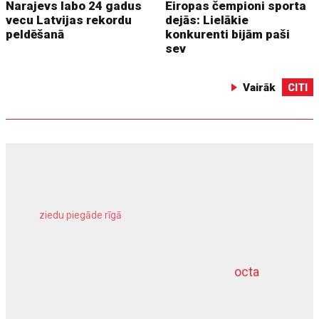
Narajevs labo 24 gadus
Eiropas čempioni sporta
vecu Latvijas rekordu
dejās: Lielākie
peldēšanā
konkurenti bijām paši
sev
Vairāk
CITI
ziedu piegāde rīgā
meliorācijas darbi
octa
dziļurbums
kravu apdrošināšana