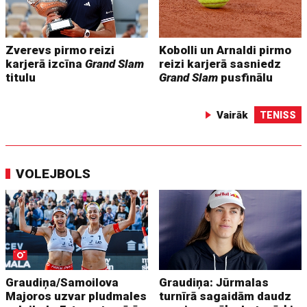
Zverevs pirmo reizi
Kobolli un Arnaldi pirmo
karjerā izcīna
Grand Slam
reizi karjerā sasniedz
titulu
Grand Slam
pusfinālu
Vairāk
TENISS
VOLEJBOLS
Graudiņa/Samoilova
Graudiņa: Jūrmalas
Majoros uzvar pludmales
turnīrā sagaidām daudz