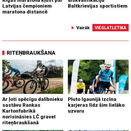
Rīgas maratonā kļūst par
diskvalifikāciju
Latvijas čempioniem
Baltkrievijas sportistiem
maratona distancē
Vairāk
VIEGLATLĒTIKA
RITEŅBRAUKŠANA
Ar ļoti spēcīgu dalībnieku
Pluto Igaunijā izcīna
sastāvu Rankas
karjeras līdz šim lielāko
Kartonfabrikā
uzvaru
norisināsies LČ gravel
riteņbraukšanā