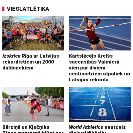
VIEGLATLĒTIKA
Izskrien Rīgu
ar Latvijas
Kārtslēcējs Kreišs
rekordistiem un 2000
sacensībās Valmierā
dalībniekiem
vien par diviem
centimetriem atpaliek no
Latvijas rekorda
Bērziņš un Kļučņika
World Athletics
neatcels