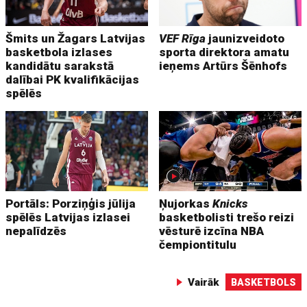
Šmits un Žagars Latvijas
VEF Rīga
jaunizveidoto
basketbola izlases
sporta direktora amatu
kandidātu sarakstā
ieņems Artūrs Šēnhofs
dalībai PK kvalifikācijas
spēlēs
Portāls: Porziņģis jūlija
Ņujorkas
Knicks
spēlēs Latvijas izlasei
basketbolisti trešo reizi
nepalīdzēs
vēsturē izcīna NBA
čempiontitulu
Vairāk
BASKETBOLS