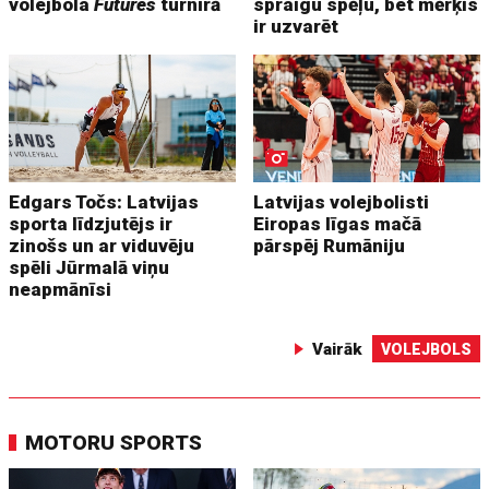
volejbola
Futures
turnīrā
spraigu spēļu, bet mērķis
ir uzvarēt
Edgars Točs: Latvijas
Latvijas volejbolisti
sporta līdzjutējs ir
Eiropas līgas mačā
zinošs un ar viduvēju
pārspēj Rumāniju
spēli Jūrmalā viņu
neapmānīsi
Vairāk
VOLEJBOLS
MOTORU SPORTS