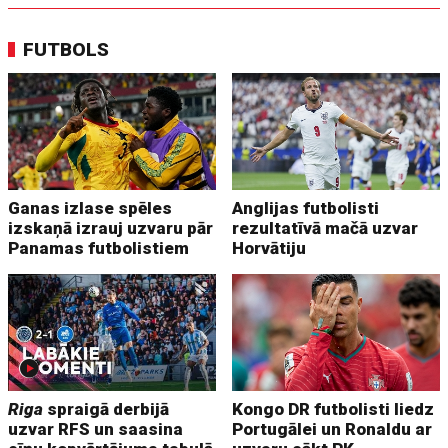
FUTBOLS
Ganas izlase spēles
Anglijas futbolisti
izskaņā izrauj uzvaru pār
rezultatīvā mačā uzvar
Panamas futbolistiem
Horvātiju
Riga
spraigā derbijā
Kongo DR futbolisti liedz
uzvar RFS un saasina
Portugālei un Ronaldu ar