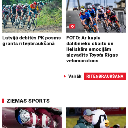
Latvijā debitēs PK posms
FOTO: Ar kuplu
grants riteņbraukšanā
dalībnieku skaitu un
lieliskām emocijām
aizvadīts
Toyota
Rīgas
velomaratons
Vairāk
RITEŅBRAUKŠANA
ZIEMAS SPORTS