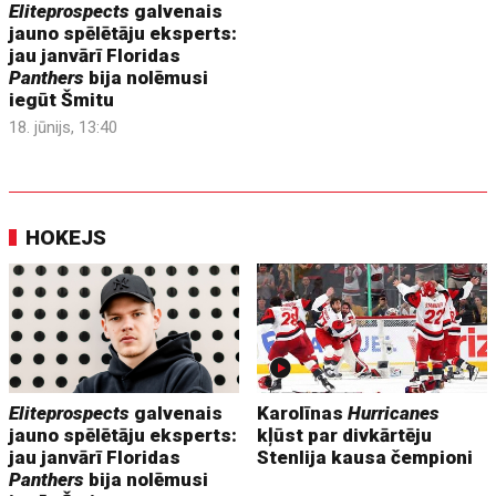
Eliteprospects
galvenais
jauno spēlētāju eksperts:
jau janvārī Floridas
Panthers
bija nolēmusi
iegūt Šmitu
18. jūnijs, 13:40
HOKEJS
Eliteprospects
galvenais
Karolīnas
Hurricanes
jauno spēlētāju eksperts:
kļūst par divkārtēju
jau janvārī Floridas
Stenlija kausa čempioni
Panthers
bija nolēmusi