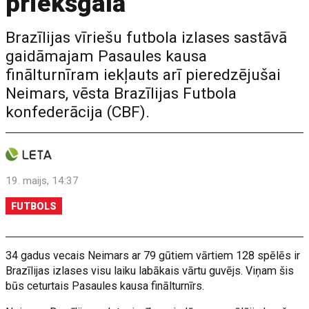
priekšgalā
Brazīlijas vīriešu futbola izlases sastāvā
gaidāmajam Pasaules kausa
finālturnīram iekļauts arī pieredzējušai
Neimars, vēsta Brazīlijas Futbola
konfederācija (CBF).
19. maijs, 14:37
FUTBOLS
34 gadus vecais Neimars ar 79 gūtiem vārtiem 128 spēlēs ir
Brazīlijas izlases visu laiku labākais vārtu guvējs. Viņam šis
būs ceturtais Pasaules kausa finālturnīrs.