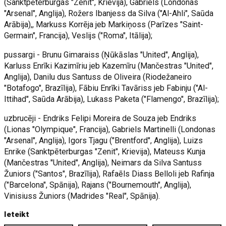
(Sanktpēterburgas "Zenit", Krievija), Gabriels (Londonas
"Arsenal", Anglija), Rožers Ibanjess da Silva ("Al-Ahli", Saūda
Arābija),, Markuss Korrēja jeb Markiņoss (Parīzes "Saint-
Germain", Francija), Veslijs ("Roma", Itālija);
pussargi - Brunu Gimaraiss (Ņūkāslas "United", Anglija),
Karluss Enrīki Kazimīriu jeb Kazemīru (Mančestras "United",
Anglija), Danilu dus Santuss de Oliveira (Riodežaneiro
"Botafogo", Brazīlija), Fābiu Enrīki Tavāriss jeb Fabinju ("Al-
Ittihad", Saūda Arābija), Lukass Paketa ("Flamengo", Brazīlija);
uzbrucēji - Endriks Felipi Moreira de Souza jeb Endriks
(Lionas "Olympique", Francija), Gabriels Martinelli (Londonas
"Arsenal", Anglija), Igors Tjagu ("Brentford", Anglija), Luizs
Enrike (Sanktpēterburgas "Zenit", Krievija), Mateuss Kunja
(Mančestras "United", Anglija), Neimars da Silva Santuss
Žuniors ("Santos", Brazīlija), Rafaēls Diass Belloli jeb Rafinja
("Barcelona", Spānija), Rajans ("Bournemouth", Anglija),
Vinisiuss Žuniors (Madrides "Real", Spānija).
Ieteikt