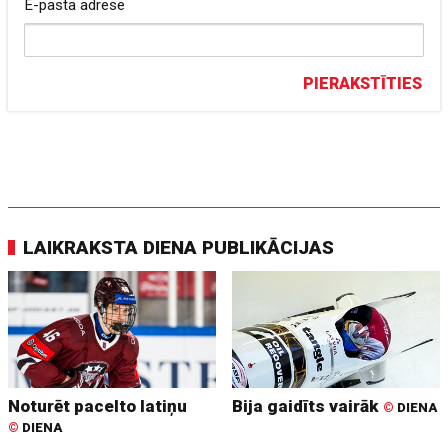
E-pasta adrese
PIERAKSTĪTIES
LAIKRAKSTA DIENA PUBLIKĀCIJAS
Noturēt pacelto latiņu
Bija gaidīts vairāk
©
DIENA
©
DIENA