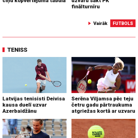
cīņu kopvērtējuma tabulā
uzvaru sākt PK
finālturnīru
Vairāk
FUTBOLS
TENISS
Latvijas tenisisti Deivisa
Serēna Viljamsa pēc teju
kausa duelī uzvar
četru gadu pārtraukuma
Azerbaidžānu
atgriežas kortā ar uzvaru