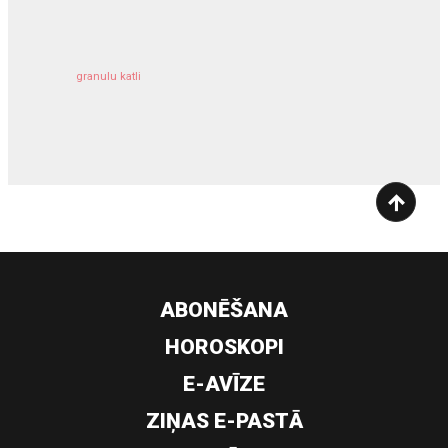
granulu katli
siltumsūknis
ABONĒŠANA
HOROSKOPI
E-AVĪZE
ZIŅAS E-PASTĀ