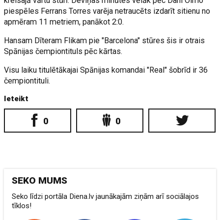
kreisajā vārtu stūrī. Deviņas minūtes vēlāk pēc Dani Olmo
piespēles Ferrans Torres varēja netraucēts izdarīt sitienu no
apmēram 11 metriem, panākot 2:0.
Hansam Dīteram Flikam pie "Barcelona" stūres šis ir otrais
Spānijas čempiontituls pēc kārtas.
Visu laiku titulētākajai Spānijas komandai "Real" šobrīd ir 36
čempiontituli.
Ieteikt
0
0
SEKO MUMS
Seko līdzi portāla Diena.lv jaunākajām ziņām arī sociālajos
tīklos!