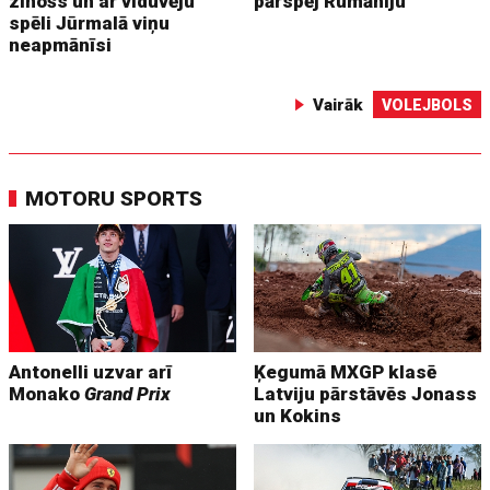
zinošs un ar viduvēju
pārspēj Rumāniju
spēli Jūrmalā viņu
neapmānīsi
Vairāk
VOLEJBOLS
MOTORU SPORTS
Antonelli uzvar arī
Ķegumā MXGP klasē
Monako
Grand Prix
Latviju pārstāvēs Jonass
un Kokins