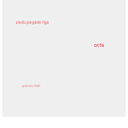
ziedu piegāde rīgā
meliorācijas darbi
octa
dziļurbums
kravu apdrošināšana
granulu katli
siltumsūknis