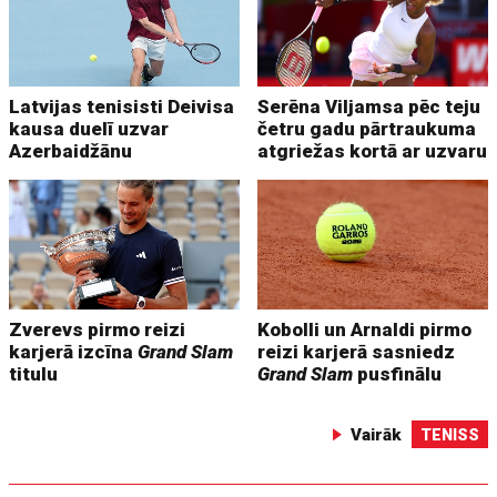
Latvijas tenisisti Deivisa
Serēna Viljamsa pēc teju
kausa duelī uzvar
četru gadu pārtraukuma
Azerbaidžānu
atgriežas kortā ar uzvaru
Zverevs pirmo reizi
Kobolli un Arnaldi pirmo
karjerā izcīna
Grand Slam
reizi karjerā sasniedz
titulu
Grand Slam
pusfinālu
Vairāk
TENISS