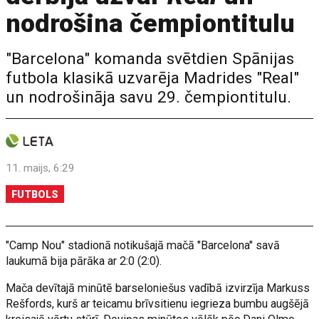
nodrošina čempiontitulu
"Barcelona" komanda svētdien Spānijas
futbola klasikā uzvarēja Madrides "Real"
un nodrošināja savu 29. čempiontitulu.
11. maijs, 6:29
FUTBOLS
"Camp Nou" stadionā notikušajā mačā "Barcelona" savā
laukumā bija pārāka ar 2:0 (2:0).
Mača devītajā minūtē barseloniešus vadībā izvirzīja Markuss
Rešfords, kurš ar teicamu brīvsitienu iegrieza bumbu augšējā