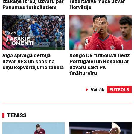
izskaņā izrauj uzvaru pār
rezultatīvā mačā uzvar
Panamas futbolistiem
Horvātiju
Riga
spraigā derbijā
Kongo DR futbolisti liedz
uzvar RFS un saasina
Portugālei un Ronaldu ar
cīņu kopvērtējuma tabulā
uzvaru sākt PK
finālturnīru
Vairāk
FUTBOLS
TENISS