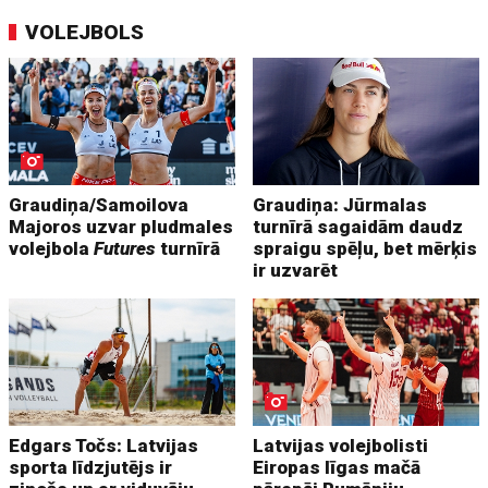
VOLEJBOLS
Graudiņa/Samoilova
Graudiņa: Jūrmalas
Majoros uzvar pludmales
turnīrā sagaidām daudz
volejbola
Futures
turnīrā
spraigu spēļu, bet mērķis
ir uzvarēt
Edgars Točs: Latvijas
Latvijas volejbolisti
sporta līdzjutējs ir
Eiropas līgas mačā