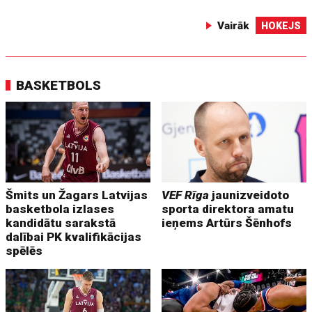
Vairāk
HOKEJS
BASKETBOLS
Šmits un Žagars Latvijas
VEF Rīga
jaunizveidoto
basketbola izlases
sporta direktora amatu
kandidātu sarakstā
ieņems Artūrs Šēnhofs
dalībai PK kvalifikācijas
spēlēs