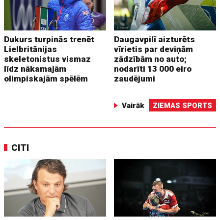
Dukurs turpinās trenēt
Daugavpilī aizturēts
Lielbritānijas
vīrietis par deviņām
skeletonistus vismaz
zādzībām no auto;
līdz nākamajām
nodarīti 13 000 eiro
olimpiskajām spēlēm
zaudējumi
Vairāk
ZIEMAS SPORTS
CITI