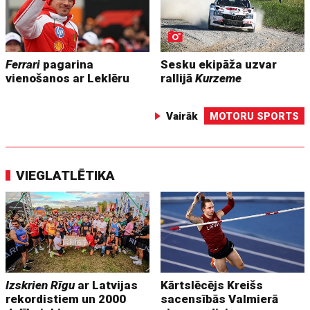
Ferrari
pagarina
Sesku ekipāža uzvar
vienošanos ar Leklēru
rallijā
Kurzeme
Vairāk
MOTORU SPORTS
VIEGLATLĒTIKA
Izskrien Rīgu
ar Latvijas
Kārtslēcējs Kreišs
rekordistiem un 2000
sacensībās Valmierā