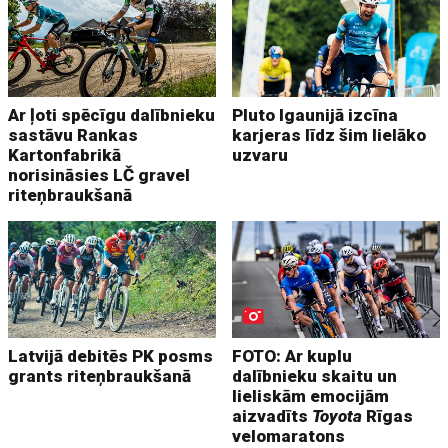
Ar ļoti spēcīgu dalībnieku
Pluto Igaunijā izcīna
sastāvu Rankas
karjeras līdz šim lielāko
Kartonfabrikā
uzvaru
norisināsies LČ gravel
riteņbraukšanā
Latvijā debitēs PK posms
FOTO: Ar kuplu
grants riteņbraukšanā
dalībnieku skaitu un
lieliskām emocijām
aizvadīts
Toyota
Rīgas
velomaratons