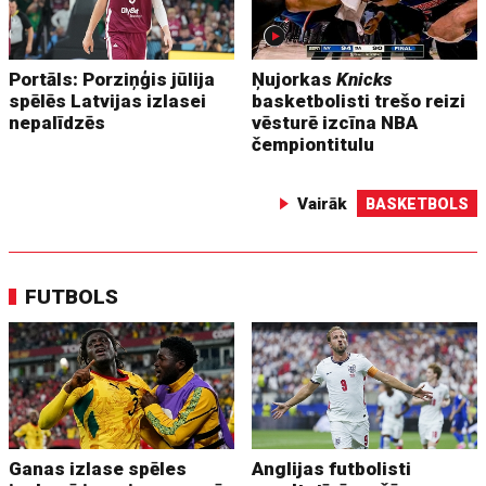
Portāls: Porziņģis jūlija
Ņujorkas
Knicks
spēlēs Latvijas izlasei
basketbolisti trešo reizi
nepalīdzēs
vēsturē izcīna NBA
čempiontitulu
Vairāk
BASKETBOLS
FUTBOLS
Ganas izlase spēles
Anglijas futbolisti