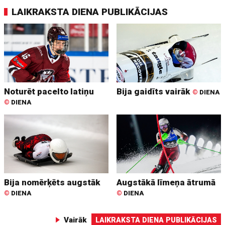
LAIKRAKSTA DIENA PUBLIKĀCIJAS
Noturēt pacelto latiņu
Bija gaidīts vairāk
©
DIENA
©
DIENA
Bija nomērķēts augstāk
Augstākā līmeņa ātrumā
©
DIENA
©
DIENA
Vairāk
LAIKRAKSTA DIENA PUBLIKĀCIJAS