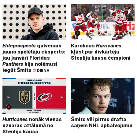
Eliteprospects
galvenais
Karolīnas
Hurricanes
jauno spēlētāju eksperts:
kļūst par divkārtēju
jau janvārī Floridas
Stenlija kausa čempioni
Panthers
bija nolēmusi
iegūt Šmitu
©
DIENA
Hurricanes
nonāk vienas
Šmits vēl pirms drafta
uzvaras attālumā no
saņem NHL apbalvojumu
Stenlija kausa