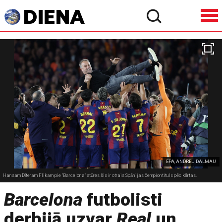
EPA, ANDREU DALMAU
Hansam Dīteram Flikam pie "Barcelona" stūres šis ir otrais Spānijas čempiontituls pēc kārtas.
Barcelona
futbolisti
derbijā uzvar
Real
un