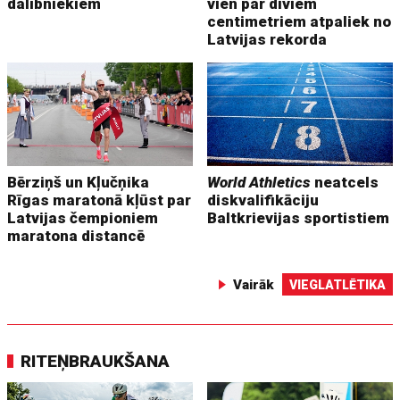
dalībniekiem
vien par diviem
centimetriem atpaliek no
Latvijas rekorda
Bērziņš un Kļučņika
World Athletics
neatcels
Rīgas maratonā kļūst par
diskvalifikāciju
Latvijas čempioniem
Baltkrievijas sportistiem
maratona distancē
Vairāk
VIEGLATLĒTIKA
RITEŅBRAUKŠANA