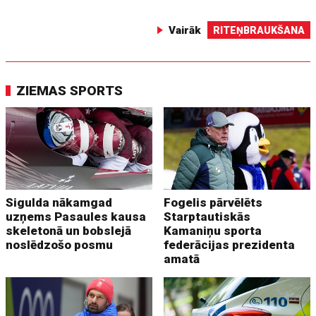
Vairāk
RITEŅBRAUKŠANA
ZIEMAS SPORTS
Sigulda nākamgad
Fogelis pārvēlēts
uzņems Pasaules kausa
Starptautiskās
skeletonā un bobslejā
Kamaniņu sporta
noslēdzošo posmu
federācijas prezidenta
amatā