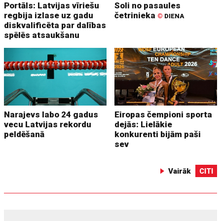
Portāls: Latvijas vīriešu
Soli no pasaules
regbija izlase uz gadu
četrinieka
©
DIENA
diskvalificēta par dalības
spēlēs atsaukšanu
Narajevs labo 24 gadus
Eiropas čempioni sporta
vecu Latvijas rekordu
dejās: Lielākie
peldēšanā
konkurenti bijām paši
sev
Vairāk
CITI