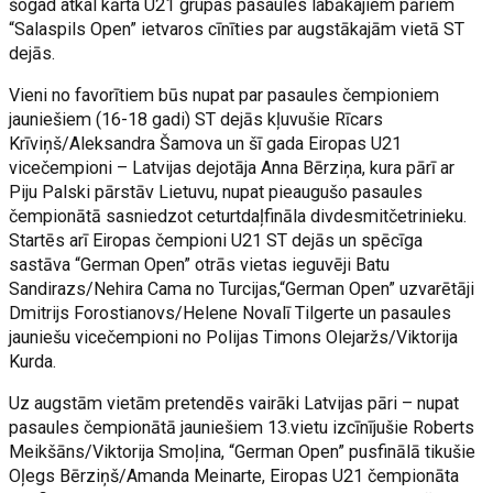
šogad atkal kārta U21 grupas pasaules labākajiem pāriem
“Salaspils Open” ietvaros cīnīties par augstākajām vietā ST
dejās.
Vieni no favorītiem būs nupat par pasaules čempioniem
jauniešiem (16-18 gadi) ST dejās kļuvušie Rīcars
Krīviņš/Aleksandra Šamova un šī gada Eiropas U21
vicečempioni – Latvijas dejotāja Anna Bērziņa, kura pārī ar
Piju Palski pārstāv Lietuvu, nupat pieaugušo pasaules
čempionātā sasniedzot ceturtdaļfināla divdesmitčetrinieku.
Startēs arī Eiropas čempioni U21 ST dejās un spēcīga
sastāva “German Open” otrās vietas ieguvēji Batu
Sandirazs/Nehira Cama no Turcijas,“German Open” uzvarētāji
Dmitrijs Forostianovs/Helene Novalī Tilgerte un pasaules
jauniešu vicečempioni no Polijas Timons Olejaržs/Viktorija
Kurda.
Uz augstām vietām pretendēs vairāki Latvijas pāri – nupat
pasaules čempionātā jauniešiem 13.vietu izcīnījušie Roberts
Meikšāns/Viktorija Smoļina, “German Open” pusfinālā tikušie
Oļegs Bērziņš/Amanda Meinarte, Eiropas U21 čempionāta