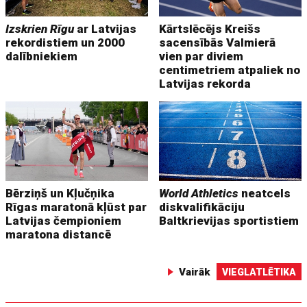
Izskrien Rīgu
ar Latvijas
Kārtslēcējs Kreišs
rekordistiem un 2000
sacensībās Valmierā
dalībniekiem
vien par diviem
centimetriem atpaliek no
Latvijas rekorda
Bērziņš un Kļučņika
World Athletics
neatcels
Rīgas maratonā kļūst par
diskvalifikāciju
Latvijas čempioniem
Baltkrievijas sportistiem
maratona distancē
Vairāk
VIEGLATLĒTIKA