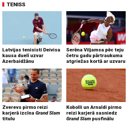
TENISS
Latvijas tenisisti Deivisa
Serēna Viljamsa pēc teju
kausa duelī uzvar
četru gadu pārtraukuma
Azerbaidžānu
atgriežas kortā ar uzvaru
Zverevs pirmo reizi
Kobolli un Arnaldi pirmo
karjerā izcīna
Grand Slam
reizi karjerā sasniedz
titulu
Grand Slam
pusfinālu