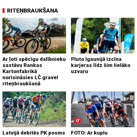
RITEŅBRAUKŠANA
Ar ļoti spēcīgu dalībnieku
Pluto Igaunijā izcīna
sastāvu Rankas
karjeras līdz šim lielāko
Kartonfabrikā
uzvaru
norisināsies LČ gravel
riteņbraukšanā
Latvijā debitēs PK posms
FOTO: Ar kuplu