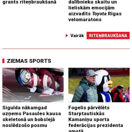
grants riteņbraukšanā
dalībnieku skaitu un
lieliskām emocijām
aizvadīts
Toyota
Rīgas
velomaratons
Vairāk
RITEŅBRAUKŠANA
ZIEMAS SPORTS
Sigulda nākamgad
Fogelis pārvēlēts
uzņems Pasaules kausa
Starptautiskās
skeletonā un bobslejā
Kamaniņu sporta
noslēdzošo posmu
federācijas prezidenta
amatā