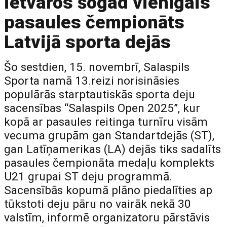
ietvaros šogad vienīgais
pasaules čempionāts
Latvijā sporta dejās
Šo sestdien, 15. novembrī, Salaspils
Sporta namā 13.reizi norisināsies
populārās starptautiskās sporta deju
sacensības “Salaspils Open 2025”, kur
kopā ar pasaules reitinga turnīru visām
vecuma grupām gan Standartdejās (ST),
gan Latīņamerikas (LA) dejās tiks sadalīts
pasaules čempionāta medaļu komplekts
U21 grupai ST deju programmā.
Sacensībās kopumā plāno piedalīties ap
tūkstoti deju pāru no vairāk nekā 30
valstīm, informē organizatoru pārstāvis