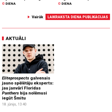
©
DIENA
©
DIENA
Vairāk
LAIKRAKSTA DIENA PUBLIKĀCIJAS
AKTUĀLI
Eliteprospects
galvenais
jauno spēlētāju eksperts:
jau janvārī Floridas
Panthers
bija nolēmusi
iegūt Šmitu
18. jūnijs, 13:40