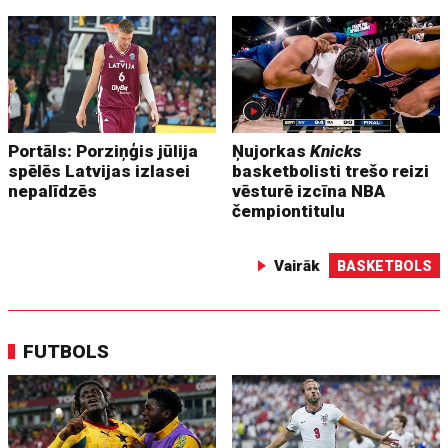
Portāls: Porziņģis jūlija
Ņujorkas
Knicks
spēlēs Latvijas izlasei
basketbolisti trešo reizi
nepalīdzēs
vēsturē izcīna NBA
čempiontitulu
Vairāk
BASKETBOLS
FUTBOLS