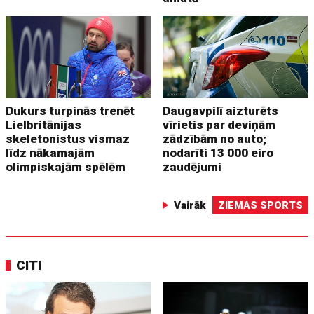
Dukurs turpinās trenēt
Daugavpilī aizturēts
Lielbritānijas
vīrietis par deviņām
skeletonistus vismaz
zādzībām no auto;
līdz nākamajām
nodarīti 13 000 eiro
olimpiskajām spēlēm
zaudējumi
Vairāk
ZIEMAS SPORTS
CITI