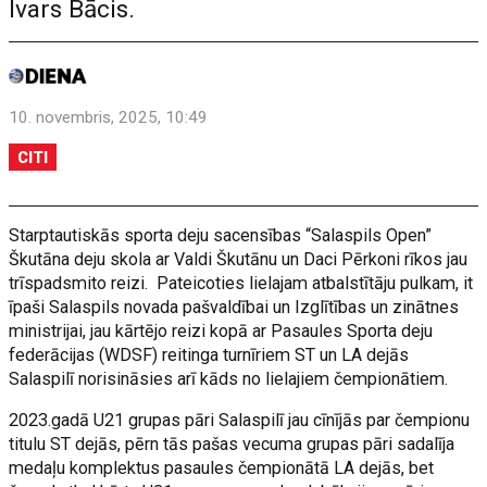
Ivars Bācis.
10. novembris, 2025, 10:49
CITI
Starptautiskās sporta deju sacensības “Salaspils Open”
Škutāna deju skola ar Valdi Škutānu un Daci Pērkoni rīkos jau
trīspadsmito reizi. Pateicoties lielajam atbalstītāju pulkam, it
īpaši Salaspils novada pašvaldībai un Izglītības un zinātnes
ministrijai, jau kārtējo reizi kopā ar Pasaules Sporta deju
federācijas (WDSF) reitinga turnīriem ST un LA dejās
Salaspilī norisināsies arī kāds no lielajiem čempionātiem.
2023.gadā U21 grupas pāri Salaspilī jau cīnījās par čempionu
titulu ST dejās, pērn tās pašas vecuma grupas pāri sadalīja
medaļu komplektus pasaules čempionātā LA dejās, bet