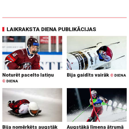
LAIKRAKSTA DIENA PUBLIKĀCIJAS
Noturēt pacelto latiņu
Bija gaidīts vairāk
©
DIENA
©
DIENA
Bija nomērķēts augstāk
Augstākā līmeņa ātrumā