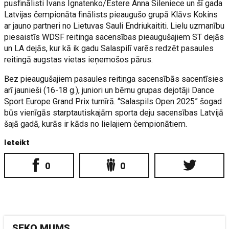
pusfinālisti Ivans Ignatenko/Estere Anna Sileniece un šī gada
Latvijas čempionāta finālists pieaugušo grupā Klāvs Kokins
ar jauno partneri no Lietuvas Sauli Endriukaititi. Lielu uzmanību
piesaistīs WDSF reitinga sacensības pieaugušajiem ST dejās
un LA dejās, kur kā ik gadu Salaspilī varēs redzēt pasaules
reitingā augstas vietas ieņemošos pārus.
Bez pieaugušajiem pasaules reitinga sacensībās sacentīsies
arī jaunieši (16-18 g.), juniori un bērnu grupas dejotāji Dance
Sport Europe Grand Prix turnīrā. “Salaspils Open 2025” šogad
būs vienīgās starptautiskajām sporta deju sacensības Latvijā
šajā gadā, kurās ir kāds no lielajiem čempionātiem.
Ieteikt
0
0
SEKO MUMS