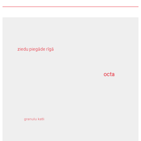
ziedu piegāde rīgā
meliorācijas darbi
octa
dziļurbums
kravu apdrošināšana
granulu katli
siltumsūknis