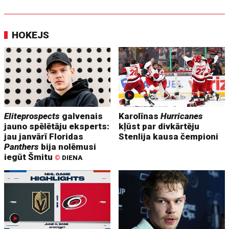
HOKEJS
Eliteprospects
galvenais
Karolīnas
Hurricanes
jauno spēlētāju eksperts:
kļūst par divkārtēju
jau janvārī Floridas
Stenlija kausa čempioni
Panthers
bija nolēmusi
iegūt Šmitu
©
DIENA