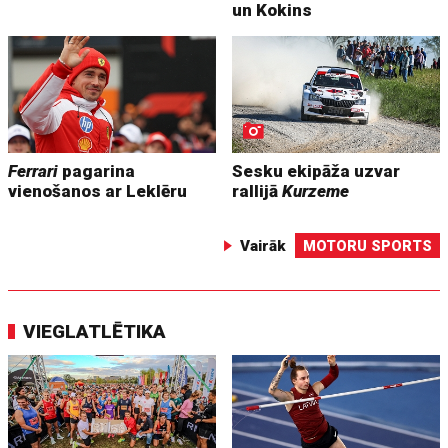
un Kokins
Ferrari
pagarina
Sesku ekipāža uzvar
vienošanos ar Leklēru
rallijā
Kurzeme
Vairāk
MOTORU SPORTS
VIEGLATLĒTIKA