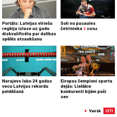
Portāls: Latvijas vīriešu
Soli no pasaules
regbija izlase uz gadu
četrinieka
©
DIENA
diskvalificēta par dalības
spēlēs atsaukšanu
Narajevs labo 24 gadus
Eiropas čempioni sporta
vecu Latvijas rekordu
dejās: Lielākie
peldēšanā
konkurenti bijām paši
sev
Vairāk
CITI