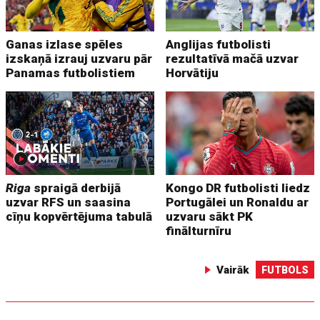
Ganas izlase spēles
Anglijas futbolisti
izskaņā izrauj uzvaru pār
rezultatīvā mačā uzvar
Panamas futbolistiem
Horvātiju
Riga
spraigā derbijā
Kongo DR futbolisti liedz
uzvar RFS un saasina
Portugālei un Ronaldu ar
cīņu kopvērtējuma tabulā
uzvaru sākt PK
finālturnīru
Vairāk
FUTBOLS