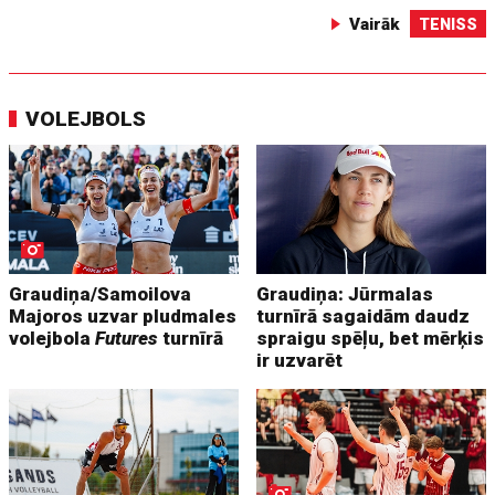
Vairāk
TENISS
VOLEJBOLS
Graudiņa/Samoilova
Graudiņa: Jūrmalas
Majoros uzvar pludmales
turnīrā sagaidām daudz
volejbola
Futures
turnīrā
spraigu spēļu, bet mērķis
ir uzvarēt