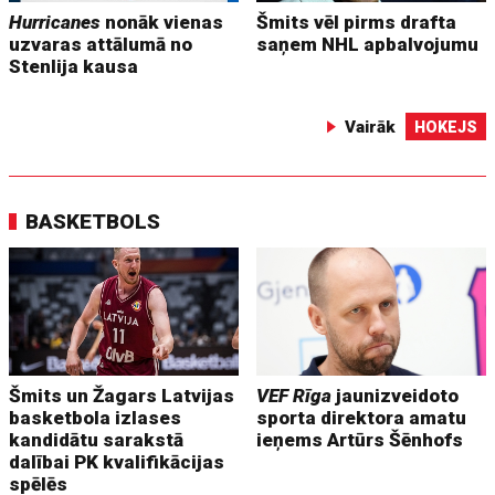
Hurricanes
nonāk vienas
Šmits vēl pirms drafta
uzvaras attālumā no
saņem NHL apbalvojumu
Stenlija kausa
Vairāk
HOKEJS
BASKETBOLS
Šmits un Žagars Latvijas
VEF Rīga
jaunizveidoto
basketbola izlases
sporta direktora amatu
kandidātu sarakstā
ieņems Artūrs Šēnhofs
dalībai PK kvalifikācijas
spēlēs