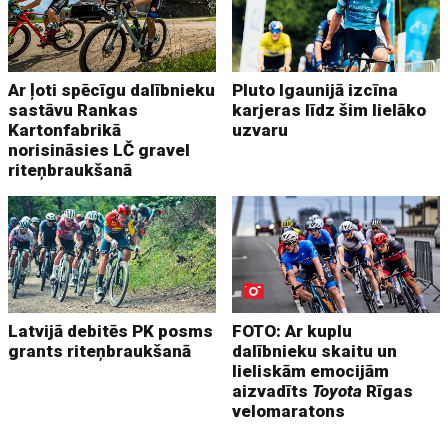
Ar ļoti spēcīgu dalībnieku
Pluto Igaunijā izcīna
sastāvu Rankas
karjeras līdz šim lielāko
Kartonfabrikā
uzvaru
norisināsies LČ gravel
riteņbraukšanā
Latvijā debitēs PK posms
FOTO: Ar kuplu
grants riteņbraukšanā
dalībnieku skaitu un
lieliskām emocijām
aizvadīts
Toyota
Rīgas
velomaratons