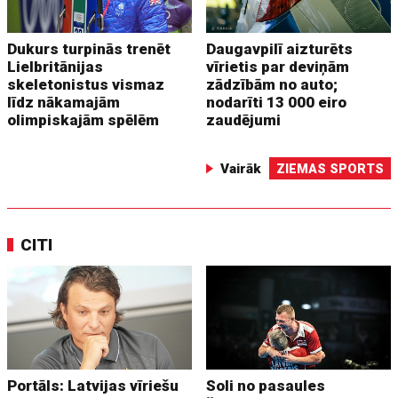
Dukurs turpinās trenēt
Daugavpilī aizturēts
Lielbritānijas
vīrietis par deviņām
skeletonistus vismaz
zādzībām no auto;
līdz nākamajām
nodarīti 13 000 eiro
olimpiskajām spēlēm
zaudējumi
Vairāk
ZIEMAS SPORTS
CITI
Portāls: Latvijas vīriešu
Soli no pasaules