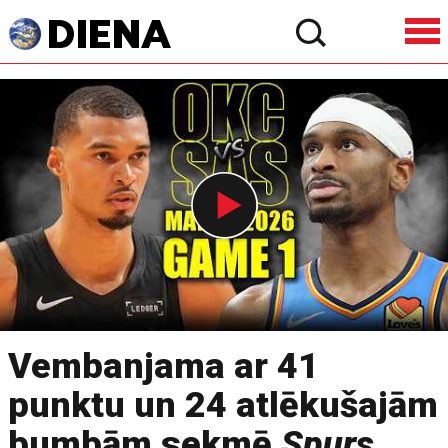
Vembanjama ar 41
punktu un 24 atlēkušajām
bumbām sekmē
Spurs