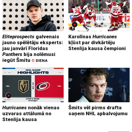
Eliteprospects
galvenais
Karolīnas
Hurricanes
jauno spēlētāju eksperts:
kļūst par divkārtēju
jau janvārī Floridas
Stenlija kausa čempioni
Panthers
bija nolēmusi
iegūt Šmitu
©
DIENA
Hurricanes
nonāk vienas
Šmits vēl pirms drafta
uzvaras attālumā no
saņem NHL apbalvojumu
Stenlija kausa