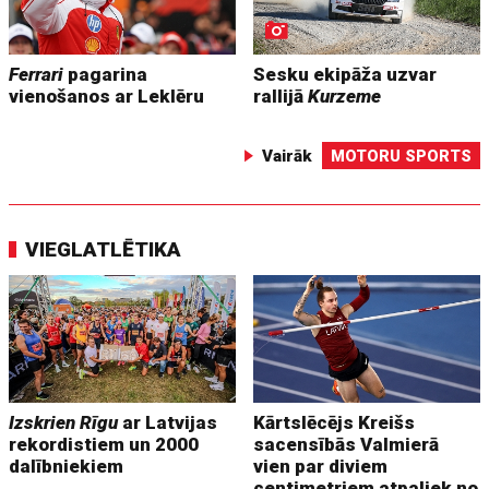
Ferrari
pagarina
Sesku ekipāža uzvar
vienošanos ar Leklēru
rallijā
Kurzeme
Vairāk
MOTORU SPORTS
VIEGLATLĒTIKA
Izskrien Rīgu
ar Latvijas
Kārtslēcējs Kreišs
rekordistiem un 2000
sacensībās Valmierā
dalībniekiem
vien par diviem
centimetriem atpaliek no