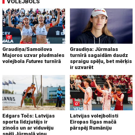
VOLEJBOLS
Graudiņa/Samoilova
Graudiņa: Jūrmalas
Majoros uzvar pludmales
turnīrā sagaidām daudz
volejbola
Futures
turnīrā
spraigu spēļu, bet mērķis
ir uzvarēt
Edgars Točs: Latvijas
Latvijas volejbolisti
sporta līdzjutējs ir
Eiropas līgas mačā
zinošs un ar viduvēju
pārspēj Rumāniju
spēli Jūrmalā viņu