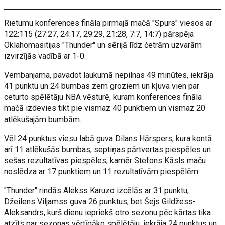
Rietumu konferences fināla pirmajā mačā "Spurs" viesos ar
122:115 (27:27, 24:17, 29:29, 21:28, 7:7, 14:7) pārspēja
Oklahomasitijas "Thunder" un sērijā līdz četrām uzvarām
izvirzījās vadībā ar 1-0.
Vembanjama, pavadot laukumā nepilnas 49 minūtes, iekrāja
41 punktu un 24 bumbas zem groziem un kļuva vien par
ceturto spēlētāju NBA vēsturē, kuram konferences fināla
mačā izdevies tikt pie vismaz 40 punktiem un vismaz 20
atlēkušajām bumbām.
Vēl 24 punktus viesu labā guva Dilans Hārspers, kura kontā
arī 11 atlēkušās bumbas, septiņas pārtvertas piespēles un
sešas rezultatīvas piespēles, kamēr Stefons Kāsls maču
noslēdza ar 17 punktiem un 11 rezultatīvām piespēlēm.
"Thunder" rindās Alekss Karuzo izcēlās ar 31 punktu,
Džeilens Viljamss guva 26 punktus, bet Šejs Gildžess-
Aleksandrs, kurš dienu iepriekš otro sezonu pēc kārtas tika
atzīts par sezonas vērtīgāko spēlētāju, iekrāja 24 punktus un