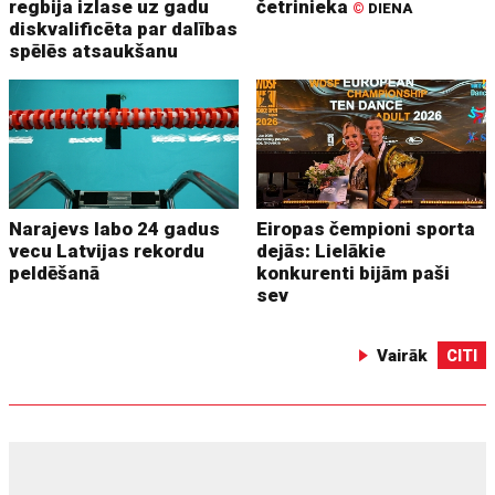
regbija izlase uz gadu
četrinieka
©
DIENA
diskvalificēta par dalības
spēlēs atsaukšanu
Narajevs labo 24 gadus
Eiropas čempioni sporta
vecu Latvijas rekordu
dejās: Lielākie
peldēšanā
konkurenti bijām paši
sev
Vairāk
CITI