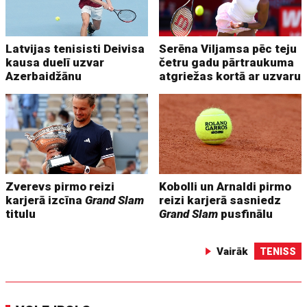
Latvijas tenisisti Deivisa
Serēna Viljamsa pēc teju
kausa duelī uzvar
četru gadu pārtraukuma
Azerbaidžānu
atgriežas kortā ar uzvaru
Zverevs pirmo reizi
Kobolli un Arnaldi pirmo
karjerā izcīna
Grand Slam
reizi karjerā sasniedz
titulu
Grand Slam
pusfinālu
Vairāk
TENISS