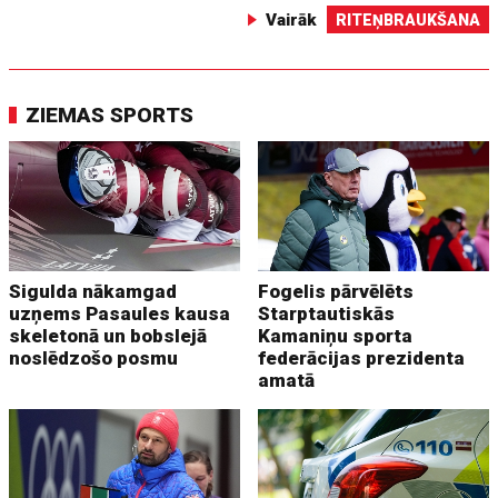
Vairāk
RITEŅBRAUKŠANA
ZIEMAS SPORTS
Sigulda nākamgad
Fogelis pārvēlēts
uzņems Pasaules kausa
Starptautiskās
skeletonā un bobslejā
Kamaniņu sporta
noslēdzošo posmu
federācijas prezidenta
amatā