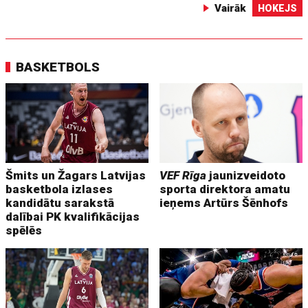
Vairāk
HOKEJS
BASKETBOLS
Šmits un Žagars Latvijas
VEF Rīga
jaunizveidoto
basketbola izlases
sporta direktora amatu
kandidātu sarakstā
ieņems Artūrs Šēnhofs
dalībai PK kvalifikācijas
spēlēs