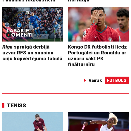
Riga
spraigā derbijā
Kongo DR futbolisti liedz
uzvar RFS un saasina
Portugālei un Ronaldu ar
cīņu kopvērtējuma tabulā
uzvaru sākt PK
finālturnīru
Vairāk
FUTBOLS
TENISS