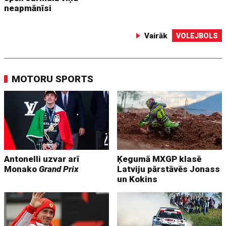
neapmānīsi
Vairāk
VOLEJBOLS
MOTORU SPORTS
Antonelli uzvar arī
Ķegumā MXGP klasē
Monako
Grand Prix
Latviju pārstāvēs Jonass
un Kokins