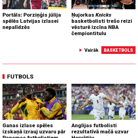
Portāls: Porziņģis jūlija
Ņujorkas
Knicks
spēlēs Latvijas izlasei
basketbolisti trešo reizi
nepalīdzēs
vēsturē izcīna NBA
čempiontitulu
Vairāk
BASKETBOLS
FUTBOLS
Ganas izlase spēles
Anglijas futbolisti
izskaņā izrauj uzvaru pār
rezultatīvā mačā uzvar
Panamas futbolistiem
Horvātiju