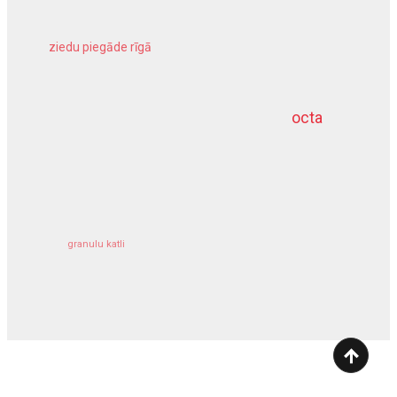
ziedu piegāde rīgā
meliorācijas darbi
octa
dziļurbums
kravu apdrošināšana
granulu katli
siltumsūknis