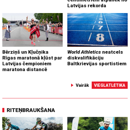
Latvijas rekorda
Bērziņš un Kļučņika
World Athletics
neatcels
Rīgas maratonā kļūst par
diskvalifikāciju
Latvijas čempioniem
Baltkrievijas sportistiem
maratona distancē
Vairāk
VIEGLATLĒTIKA
RITEŅBRAUKŠANA