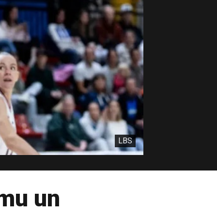
LBS
umu un