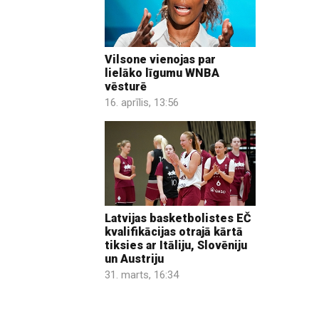
Vilsone vienojas par
lielāko līgumu WNBA
vēsturē
16. aprīlis, 13:56
Latvijas basketbolistes EČ
kvalifikācijas otrajā kārtā
tiksies ar Itāliju, Slovēniju
un Austriju
31. marts, 16:34