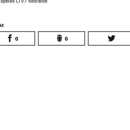
spēles LTV7 tiešraidē.
kt
0
0