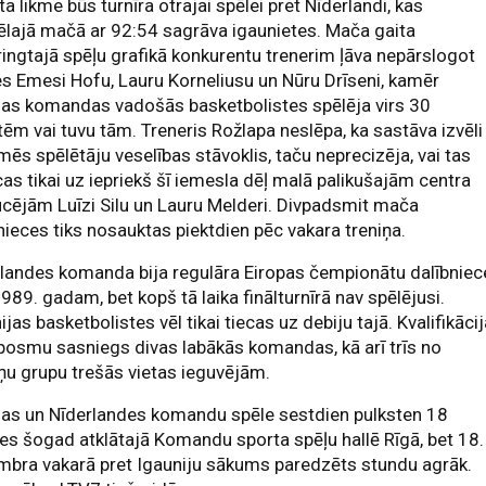
a likme būs turnīra otrajai spēlei pret Nīderlandi, kas
ēlajā mačā ar 92:54 sagrāva igaunietes. Mača gaita
ingtajā spēļu grafikā konkurentu trenerim ļāva nepārslogot
es Emesi Hofu, Lauru Korneliusu un Nūru Drīseni, kamēr
jas komandas vadošās basketbolistes spēlēja virs 30
ēm vai tuvu tām. Treneris Rožlapa neslēpa, ka sastāva izvēli
mēs spēlētāju veselības stāvoklis, taču neprecizēja, vai tas
cas tikai uz iepriekš šī iemesla dēļ malā palikušajām centra
cējām Luīzi Silu un Lauru Melderi. Divpadsmit mača
nieces tiks nosauktas piektdien pēc vakara treniņa.
landes komanda bija regulāra Eiropas čempionātu dalībniec
1989. gadam, bet kopš tā laika finālturnīrā nav spēlējusi.
ijas basketbolistes vēl tikai tiecas uz debiju tajā. Kvalifikāci
posmu sasniegs divas labākās komandas, kā arī trīs no
ņu grupu trešās vietas ieguvējām.
jas un Nīderlandes komandu spēle sestdien pulksten 18
es šogad atklātajā Komandu sporta spēļu hallē Rīgā, bet 18.
bra vakarā pret Igauniju sākums paredzēts stundu agrāk.