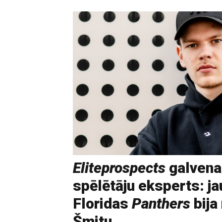
Eliteprospects
galvena
spēlētāju eksperts: ja
Floridas
Panthers
bija
Šmitu