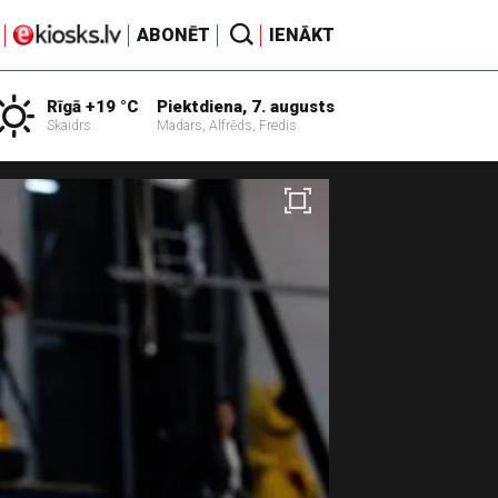
ABONĒT
IENĀKT
Rīgā +19 °C
Piektdiena, 7. augusts
Skaidrs
Madars, Alfrēds, Fredis