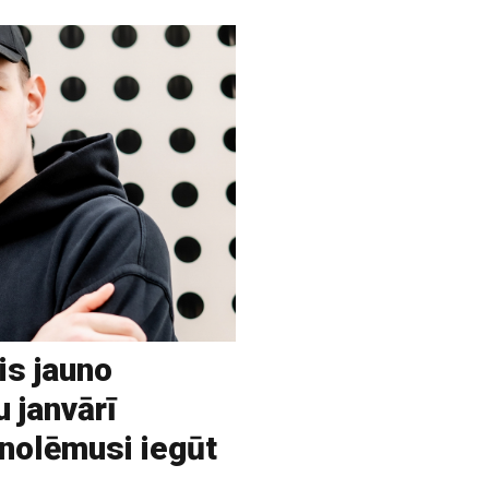
is jauno
u janvārī
 nolēmusi iegūt