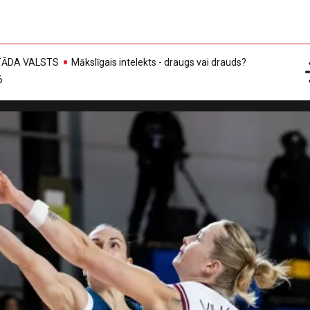
, TĀDA VALSTS
Mākslīgais intelekts - draugs vai drauds?
6