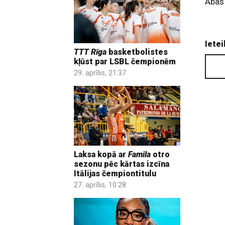
Abas 
Ietei
TTT Rīga
basketbolistes
kļūst par LSBL čempionēm
29. aprīlis, 21:37
Laksa kopā ar
Famila
otro
sezonu pēc kārtas izcīna
Itālijas čempiontitulu
27. aprīlis, 10:28