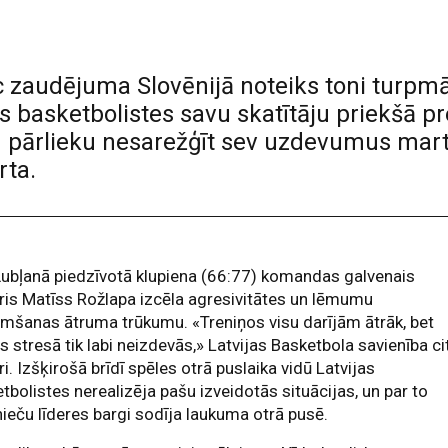
 zaudējuma Slovēnijā noteiks toni turp
jas basketbolistes savu skatītāju priekšā p
n pārlieku nesarežģīt sev uzdevumus mart
rta.
ubļanā piedzīvotā klupiena (66:77) komandas galvenais
ris Matīss Rožlapa izcēla agresivitātes un lēmumu
mšanas ātruma trūkumu. «Treniņos visu darījām ātrāk, bet
s stresā tik labi neizdevās,» Latvijas Basketbola savienība ci
ri. Izšķirošā brīdī spēles otrā puslaika vidū Latvijas
tbolistes nerealizēja pašu izveidotās situācijas, un par to
nieču līderes bargi sodīja laukuma otrā pusē.