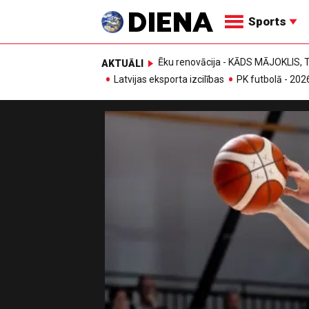
Sports
Ēku renovācija - KĀDS MĀJOKLIS
AKTUĀLI
Latvijas eksporta izcilības
PK futbolā - 202