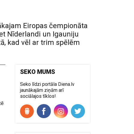
mākajam Eiropas čempionāta
ret Nīderlandi un Igauniju
ā, kad vēl ar trim spēlēm
SEKO MUMS
Seko līdzi portāla Diena.lv
jaunākajām ziņām arī
sociālajos tīklos!
tē