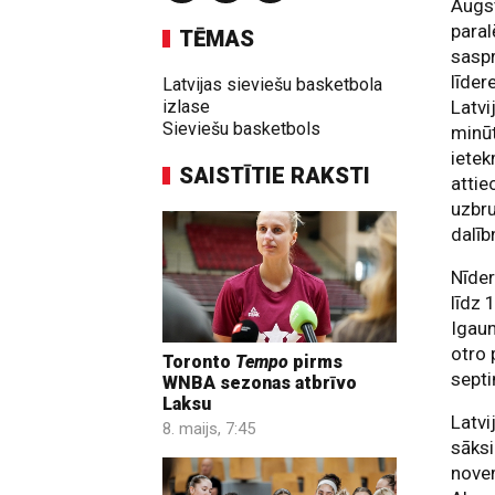
Augst
paral
TĒMAS
saspr
līder
Latvijas sieviešu basketbola
izlase
Latvi
Sieviešu basketbols
minūt
ietek
SAISTĪTIE RAKSTI
attie
uzbru
dalīb
Nīder
līdz 
Igaun
otro 
Toronto
Tempo
pirms
septi
WNBA sezonas atbrīvo
Laksu
Latvi
8. maijs, 7:45
sāksi
novem