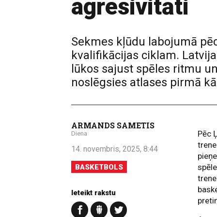
agresivitāti
Sekmes kļūdu labojumā pēc
kvalifikācijas ciklam. Latvi
lūkos sajust spēles ritmu u
noslēgsies atlases pirmā kā
ARMANDS SAMETIS
Pēc Ļ
Diena
trene
14. novembris, 2025, 8:44
pieņe
spēle
BASKETBOLS
trene
baske
Ieteikt rakstu
preti