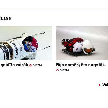
CIJAS
 gaidīts vairāk
Bija nomērķēts augstāk
©
DIENA
©
DIENA
Va