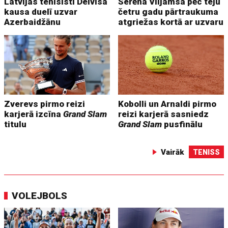
Latvijas tenisisti Deivisa
Serēna Viljamsa pēc teju
kausa duelī uzvar
četru gadu pārtraukuma
Azerbaidžānu
atgriežas kortā ar uzvaru
Zverevs pirmo reizi
Kobolli un Arnaldi pirmo
karjerā izcīna
Grand Slam
reizi karjerā sasniedz
titulu
Grand Slam
pusfinālu
Vairāk
TENISS
VOLEJBOLS