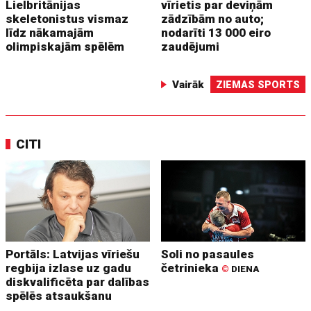
Lielbritānijas
vīrietis par deviņām
skeletonistus vismaz
zādzībām no auto;
līdz nākamajām
nodarīti 13 000 eiro
olimpiskajām spēlēm
zaudējumi
Vairāk
ZIEMAS SPORTS
CITI
Portāls: Latvijas vīriešu
Soli no pasaules
regbija izlase uz gadu
četrinieka
©
DIENA
diskvalificēta par dalības
spēlēs atsaukšanu