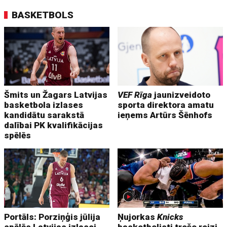
BASKETBOLS
Šmits un Žagars Latvijas
VEF Rīga
jaunizveidoto
basketbola izlases
sporta direktora amatu
kandidātu sarakstā
ieņems Artūrs Šēnhofs
dalībai PK kvalifikācijas
spēlēs
Portāls: Porziņģis jūlija
Ņujorkas
Knicks