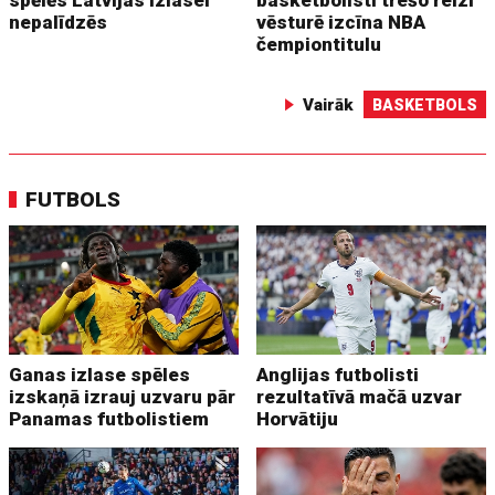
spēlēs Latvijas izlasei
basketbolisti trešo reizi
nepalīdzēs
vēsturē izcīna NBA
čempiontitulu
Vairāk
BASKETBOLS
FUTBOLS
Ganas izlase spēles
Anglijas futbolisti
izskaņā izrauj uzvaru pār
rezultatīvā mačā uzvar
Panamas futbolistiem
Horvātiju