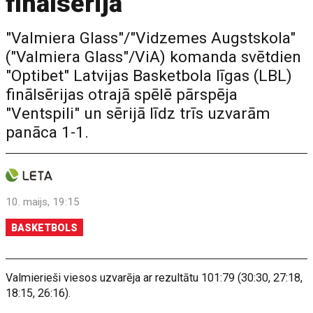
finālsērijā
"Valmiera Glass"/"Vidzemes Augstskola"
("Valmiera Glass"/ViA) komanda svētdien
"Optibet" Latvijas Basketbola līgas (LBL)
finālsērijas otrajā spēlē pārspēja
"Ventspili" un sērijā līdz trīs uzvarām
panāca 1-1.
10. maijs, 19:15
BASKETBOLS
Valmierieši viesos uzvarēja ar rezultātu 101:79 (30:30, 27:18,
18:15, 26:16).