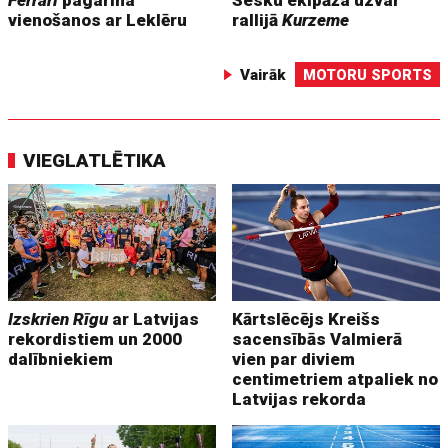
vienošanos ar Leklēru
rallijā
Kurzeme
Vairāk
MOTORU SPORTS
VIEGLATLĒTIKA
Izskrien Rīgu
ar Latvijas
Kārtslēcējs Kreišs
rekordistiem un 2000
sacensībās Valmierā
dalībniekiem
vien par diviem
centimetriem atpaliek no
Latvijas rekorda