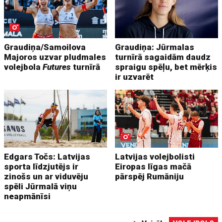
Graudiņa/Samoilova
Graudiņa: Jūrmalas
Majoros uzvar pludmales
turnīrā sagaidām daudz
volejbola
Futures
turnīrā
spraigu spēļu, bet mērķis
ir uzvarēt
Edgars Točs: Latvijas
Latvijas volejbolisti
sporta līdzjutējs ir
Eiropas līgas mačā
zinošs un ar viduvēju
pārspēj Rumāniju
spēli Jūrmalā viņu
neapmānīsi