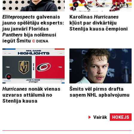
Eliteprospects
galvenais
Karolīnas
Hurricanes
jauno spēlētāju eksperts:
kļūst par divkārtēju
jau janvārī Floridas
Stenlija kausa čempioni
Panthers
bija nolēmusi
iegūt Šmitu
©
DIENA
Hurricanes
nonāk vienas
Šmits vēl pirms drafta
uzvaras attālumā no
saņem NHL apbalvojumu
Stenlija kausa
Vairāk
HOKEJS