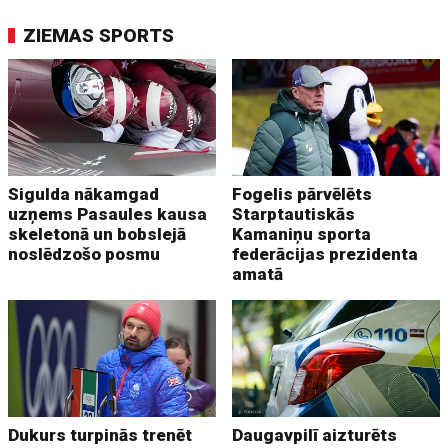
ZIEMAS SPORTS
Sigulda nākamgad
Fogelis pārvēlēts
uzņems Pasaules kausa
Starptautiskās
skeletonā un bobslejā
Kamaniņu sporta
noslēdzošo posmu
federācijas prezidenta
amatā
Dukurs turpinās trenēt
Daugavpilī aizturēts