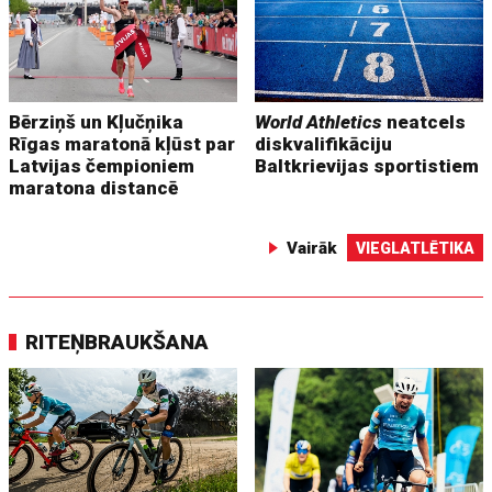
Bērziņš un Kļučņika
World Athletics
neatcels
Rīgas maratonā kļūst par
diskvalifikāciju
Latvijas čempioniem
Baltkrievijas sportistiem
maratona distancē
Vairāk
VIEGLATLĒTIKA
RITEŅBRAUKŠANA