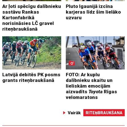
Ar ļoti spēcīgu dalībnieku
Pluto Igaunijā izcīna
sastāvu Rankas
karjeras līdz šim lielāko
Kartonfabrikā
uzvaru
norisināsies LČ gravel
riteņbraukšanā
Latvijā debitēs PK posms
FOTO: Ar kuplu
grants riteņbraukšanā
dalībnieku skaitu un
lieliskām emocijām
aizvadīts
Toyota
Rīgas
velomaratons
Vairāk
RITEŅBRAUKŠANA