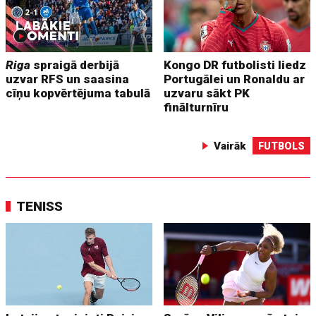
Riga
spraigā derbijā
Kongo DR futbolisti liedz
uzvar RFS un saasina
Portugālei un Ronaldu ar
cīņu kopvērtējuma tabulā
uzvaru sākt PK
finālturnīru
Vairāk
FUTBOLS
TENISS