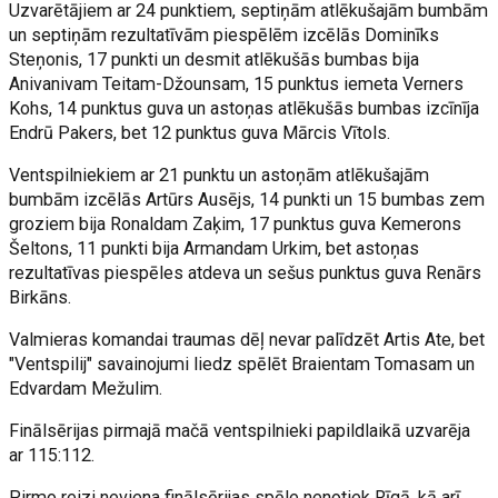
Uzvarētājiem ar 24 punktiem, septiņām atlēkušajām bumbām
un septiņām rezultatīvām piespēlēm izcēlās Dominīks
Steņonis, 17 punkti un desmit atlēkušās bumbas bija
Anivanivam Teitam-Džounsam, 15 punktus iemeta Verners
Kohs, 14 punktus guva un astoņas atlēkušās bumbas izcīnīja
Endrū Pakers, bet 12 punktus guva Mārcis Vītols.
Ventspilniekiem ar 21 punktu un astoņām atlēkušajām
bumbām izcēlās Artūrs Ausējs, 14 punkti un 15 bumbas zem
groziem bija Ronaldam Zaķim, 17 punktus guva Kemerons
Šeltons, 11 punkti bija Armandam Urkim, bet astoņas
rezultatīvas piespēles atdeva un sešus punktus guva Renārs
Birkāns.
Valmieras komandai traumas dēļ nevar palīdzēt Artis Ate, bet
"Ventspilij" savainojumi liedz spēlēt Braientam Tomasam un
Edvardam Mežulim.
Finālsērijas pirmajā mačā ventspilnieki papildlaikā uzvarēja
ar 115:112.
Pirmo reizi neviena finālsērijas spēle nenotiek Rīgā, kā arī