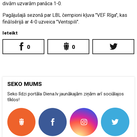
divām uzvarām panāca 1-0.
Pagājušajā sezonā par LBL čempioni kļuva "VEF Rīga", kas
finālsērijā ar 4-0 uzveica "Ventspili".
Ieteikt
0
0
SEKO MUMS
Seko līdzi portāla Diena.lv jaunākajām ziņām arī sociālajos
tīklos!