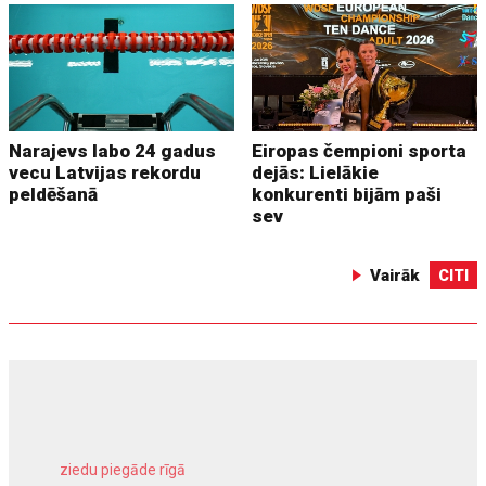
Narajevs labo 24 gadus
Eiropas čempioni sporta
vecu Latvijas rekordu
dejās: Lielākie
peldēšanā
konkurenti bijām paši
sev
Vairāk
CITI
ziedu piegāde rīgā