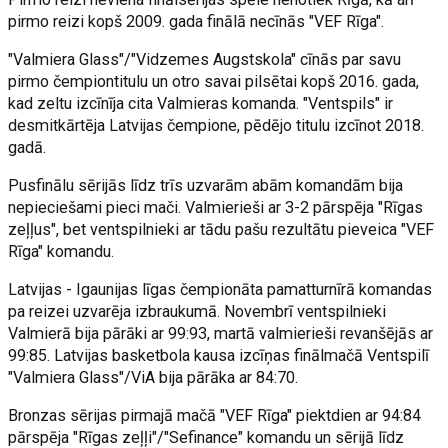
pirmo reizi kopš 2009. gada finālā necīnās "VEF Rīga".
"Valmiera Glass"/"Vidzemes Augstskola" cīnās par savu
pirmo čempiontitulu un otro savai pilsētai kopš 2016. gada,
kad zeltu izcīnīja cita Valmieras komanda. "Ventspils" ir
desmitkārtēja Latvijas čempione, pēdējo titulu izcīnot 2018.
gadā.
Pusfinālu sērijās līdz trīs uzvarām abām komandām bija
nepieciešami pieci mači. Valmierieši ar 3-2 pārspēja "Rīgas
zeļļus", bet ventspilnieki ar tādu pašu rezultātu pieveica "VEF
Rīga" komandu.
Latvijas - Igaunijas līgas čempionāta pamatturnīrā komandas
pa reizei uzvarēja izbraukumā. Novembrī ventspilnieki
Valmierā bija pārāki ar 99:93, martā valmierieši revanšējās ar
99:85. Latvijas basketbola kausa izcīņas finālmačā Ventspilī
"Valmiera Glass"/ViA bija pārāka ar 84:70.
Bronzas sērijas pirmajā mačā "VEF Rīga" piektdien ar 94:84
pārspēja "Rīgas zeļļi"/"Sefinance" komandu un sērijā līdz