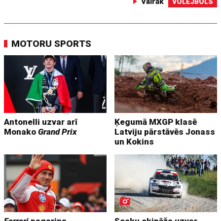
Vairāk
VOLEJBOLS
MOTORU SPORTS
Antonelli uzvar arī
Ķegumā MXGP klasē
Monako
Grand Prix
Latviju pārstāvēs Jonass
un Kokins
Ferrari
pagarina
Sesku ekipāža uzvar