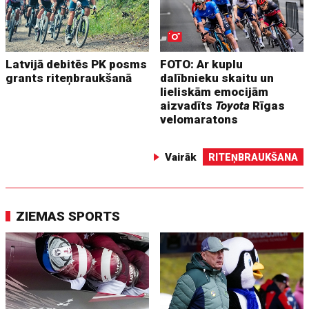
Latvijā debitēs PK posms
FOTO: Ar kuplu
grants riteņbraukšanā
dalībnieku skaitu un
lieliskām emocijām
aizvadīts
Toyota
Rīgas
velomaratons
Vairāk
RITEŅBRAUKŠANA
ZIEMAS SPORTS