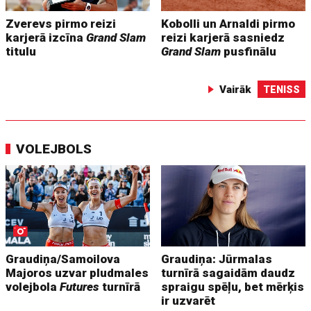
Zverevs pirmo reizi
Kobolli un Arnaldi pirmo
karjerā izcīna
Grand Slam
reizi karjerā sasniedz
titulu
Grand Slam
pusfinālu
Vairāk
TENISS
VOLEJBOLS
Graudiņa/Samoilova
Graudiņa: Jūrmalas
Majoros uzvar pludmales
turnīrā sagaidām daudz
volejbola
Futures
turnīrā
spraigu spēļu, bet mērķis
ir uzvarēt