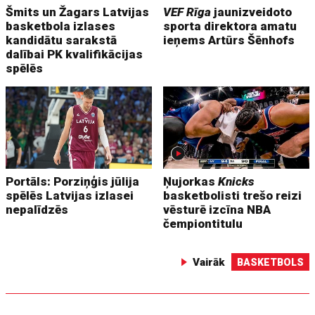
Šmits un Žagars Latvijas
VEF Rīga
jaunizveidoto
basketbola izlases
sporta direktora amatu
kandidātu sarakstā
ieņems Artūrs Šēnhofs
dalībai PK kvalifikācijas
spēlēs
Portāls: Porziņģis jūlija
Ņujorkas
Knicks
spēlēs Latvijas izlasei
basketbolisti trešo reizi
nepalīdzēs
vēsturē izcīna NBA
čempiontitulu
Vairāk
BASKETBOLS