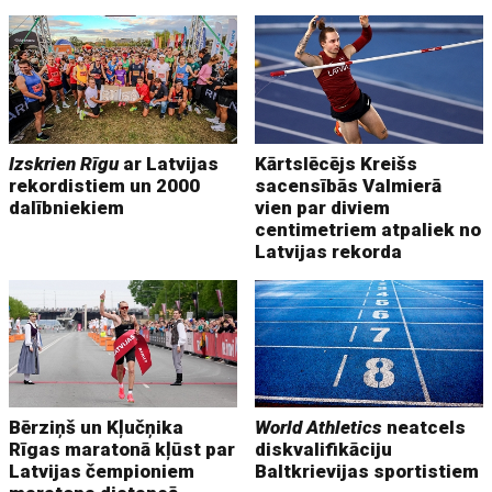
Izskrien Rīgu
ar Latvijas
Kārtslēcējs Kreišs
rekordistiem un 2000
sacensībās Valmierā
dalībniekiem
vien par diviem
centimetriem atpaliek no
Latvijas rekorda
Bērziņš un Kļučņika
World Athletics
neatcels
Rīgas maratonā kļūst par
diskvalifikāciju
Latvijas čempioniem
Baltkrievijas sportistiem