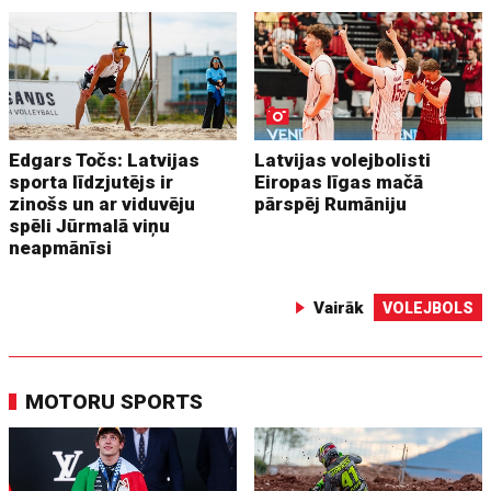
Edgars Točs: Latvijas
Latvijas volejbolisti
sporta līdzjutējs ir
Eiropas līgas mačā
zinošs un ar viduvēju
pārspēj Rumāniju
spēli Jūrmalā viņu
neapmānīsi
Vairāk
VOLEJBOLS
MOTORU SPORTS