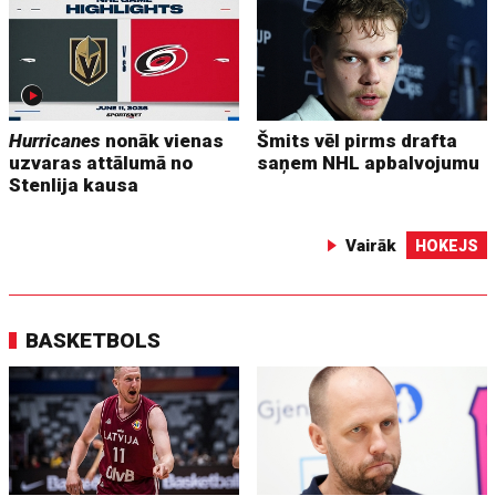
Hurricanes
nonāk vienas
Šmits vēl pirms drafta
uzvaras attālumā no
saņem NHL apbalvojumu
Stenlija kausa
Vairāk
HOKEJS
BASKETBOLS