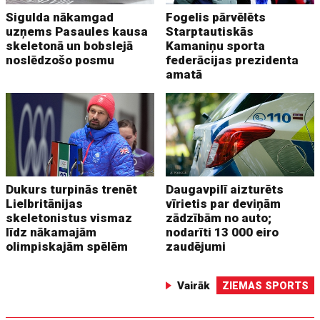
Sigulda nākamgad
Fogelis pārvēlēts
uzņems Pasaules kausa
Starptautiskās
skeletonā un bobslejā
Kamaniņu sporta
noslēdzošo posmu
federācijas prezidenta
amatā
Dukurs turpinās trenēt
Daugavpilī aizturēts
Lielbritānijas
vīrietis par deviņām
skeletonistus vismaz
zādzībām no auto;
līdz nākamajām
nodarīti 13 000 eiro
olimpiskajām spēlēm
zaudējumi
Vairāk
ZIEMAS SPORTS