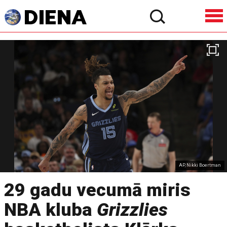
AP, Nikki Boertman
29 gadu vecumā miris
NBA kluba
Grizzlies