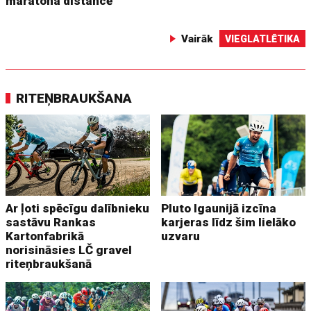
maratona distancē
Vairāk
VIEGLATLĒTIKA
RITEŅBRAUKŠANA
Ar ļoti spēcīgu dalībnieku
Pluto Igaunijā izcīna
sastāvu Rankas
karjeras līdz šim lielāko
Kartonfabrikā
uzvaru
norisināsies LČ gravel
riteņbraukšanā