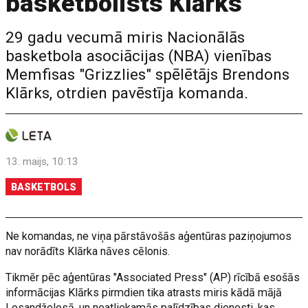
basketbolists Klārks
29 gadu vecumā miris Nacionālās
basketbola asociācijas (NBA) vienības
Memfisas "Grizzlies" spēlētājs Brendons
Klārks, otrdien pavēstīja komanda.
13. maijs, 10:13
BASKETBOLS
Ne komandas, ne viņa pārstāvošās aģentūras paziņojumos
nav norādīts Klārka nāves cēlonis.
Tikmēr pēc aģentūras "Associated Press" (AP) rīcībā esošās
informācijas Klārks pirmdien tika atrasts miris kādā mājā
Losandželosā, un neatliekamās palīdzības dienesti, kas