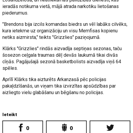
ieradās notikuma vietā, mājā atrada narkotiku lietošanas
piederumus.
"Brendons bija izcils komandas biedrs un vēl labāks cilvēks,
kura ietekme uz organizāciju un visu Memfisas kopienu
netiks aizmirsta," teikts "Grizzlies" paziņojumā.
Klārks "Grizzlies" rindās aizvadīja septiņas sezonas, taču
šosezon ceļgala traumas dēļ devās laukumā tikai divās
cīņās. Pagājušajā sezonā basketbolists aizvadīja viņš 64
spēles.
Aprīlī Klārks tika aizturēts Arkanzasā pēc policijas
pakaļdzīšanās, un viņam tika izvirzītas apsūdzības par
aizliegto vielu glabāšanu un bēgšanu no policijas.
Ieteikt
0
0