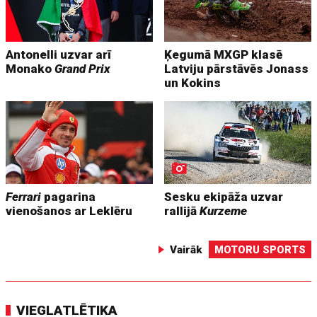
Antonelli uzvar arī
Ķegumā MXGP klasē
Monako
Grand Prix
Latviju pārstāvēs Jonass
un Kokins
Ferrari
pagarina
Sesku ekipāža uzvar
vienošanos ar Leklēru
rallijā
Kurzeme
Vairāk
MOTORU SPORTS
VIEGLATLĒTIKA