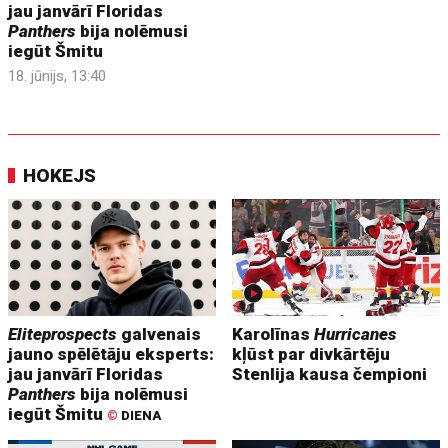
jau janvārī Floridas
Panthers
bija nolēmusi
iegūt Šmitu
18. jūnijs, 13:40
HOKEJS
Eliteprospects
galvenais
Karolīnas
Hurricanes
jauno spēlētāju eksperts:
kļūst par divkārtēju
jau janvārī Floridas
Stenlija kausa čempioni
Panthers
bija nolēmusi
iegūt Šmitu
©
DIENA