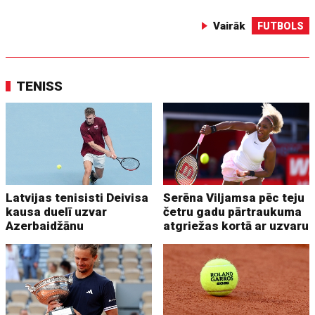
Vairāk
FUTBOLS
TENISS
Latvijas tenisisti Deivisa
Serēna Viljamsa pēc teju
kausa duelī uzvar
četru gadu pārtraukuma
Azerbaidžānu
atgriežas kortā ar uzvaru