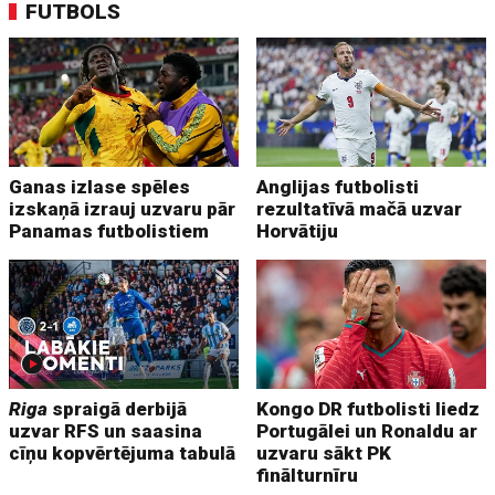
FUTBOLS
Ganas izlase spēles
Anglijas futbolisti
izskaņā izrauj uzvaru pār
rezultatīvā mačā uzvar
Panamas futbolistiem
Horvātiju
Riga
spraigā derbijā
Kongo DR futbolisti liedz
uzvar RFS un saasina
Portugālei un Ronaldu ar
cīņu kopvērtējuma tabulā
uzvaru sākt PK
finālturnīru