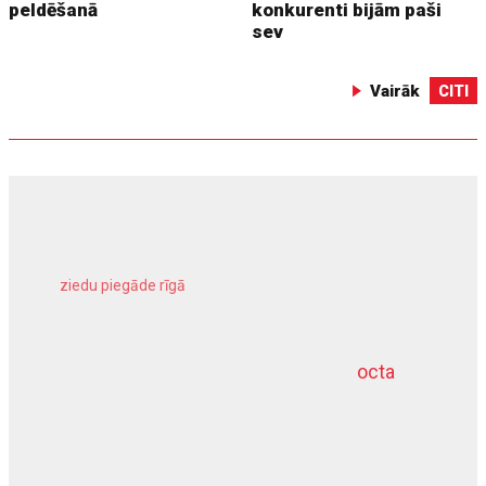
peldēšanā
konkurenti bijām paši
sev
Vairāk
CITI
ziedu piegāde rīgā
meliorācijas darbi
octa
dziļurbums
kravu apdrošināšana