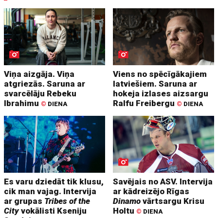
Viņa aizgāja. Viņa
Viens no spēcīgākajiem
atgriezās. Saruna ar
latviešiem. Saruna ar
svarcēlāju Rebeku
hokeja izlases aizsargu
Ibrahimu
Ralfu Freibergu
©
DIENA
©
DIENA
Es varu dziedāt tik klusu,
Savējais no ASV. Intervija
cik man vajag. Intervija
ar kādreizējo Rīgas
ar grupas
Tribes of the
Dinamo
vārtsargu Krisu
City
vokālisti Kseniju
Holtu
©
DIENA