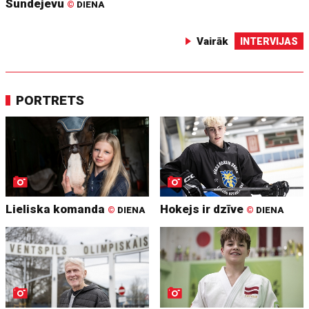
Sundejevu
©
DIENA
Vairāk
INTERVIJAS
PORTRETS
Lieliska komanda
Hokejs ir dzīve
©
DIENA
©
DIENA