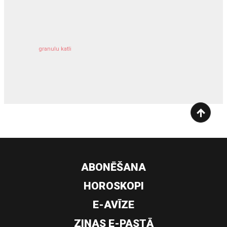
kravu apdrošināšana
granulu katli
siltumsūknis
ABONĒŠANA
HOROSKOPI
E-AVĪZE
ZIŅAS E-PASTĀ