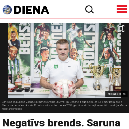
Kristaps Kalns
Jānis Beks, Lūkass Vapne, Raimonds Krollis un Amēlija Lipšāne ir audzēkņi, ar kuriem futbola skola
Metta var lepoties. Andris Riherts rokās tur bumbu, ko 2007. gadā savā pirmajā sezonā izmantoja Metta
meistarkomanda
Negatīvs brends. Saruna