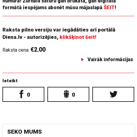
numurā! Žurnāla saturu gan drukātā, gan digitālā
formātā iespējams abonēt mūsu mājaslapā
ŠEIT
!
Raksta pilno versiju var iegādāties arī portālā
Diena.lv - autorizējies,
klikšķinot šeit!
€2.00
Raksta cena:
Vairāk informācijas
Ieteikt
0
0
SEKO MUMS