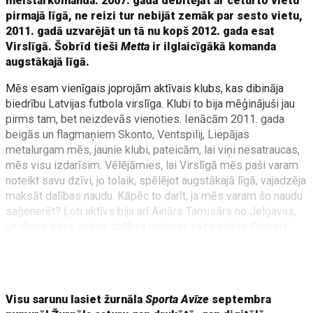
meistarkomanda. 2007. gadā debitējāt ar ceturto vietu
pirmajā līgā, ne reizi tur nebijāt zemāk par sesto vietu,
2011. gadā uzvarējāt un tā nu kopš 2012. gada esat
Virslīgā. Šobrīd tieši
Metta
ir ilglaicīgākā komanda
augstākajā līgā.
Mēs esam vienīgais joprojām aktīvais klubs, kas dibināja
biedrību Latvijas futbola virslīga. Klubi to bija mēģinājuši jau
pirms tam, bet neizdevās vienoties. Ienācām 2011. gada
beigās un flagmaņiem Skonto, Ventspilij, Liepājas
metalurgam mēs, jaunie klubi, pateicām, lai viņi nesatraucas,
mēs visu izdarīsim. Vēlējāmies, lai Virslīgā mēs paši varam
noteikt savu dzīvi, jo tolaik, spēlējot augstākajā līgā, vajadzēja
maksāt dalības naudu. Kāpēc to darīt, ja mēs varam šo naudu
saģenerēt? Ļoti aktīvs bija arī Ainārs Tamisārs no Jelgavas,
un divos trijos gados dalības maksas vairs nebija. Futbola
Virslīgā ļoti labi jūtamies, jo mums ir kopējs mērķis, kopā
lemjam un praktiski vienbalsīgi nobalsojam. Ja vairākums ir
par, visi kopā strādājam, lai mērķi sasniegtu.
Visu sarunu lasiet žurnāla
Sporta Avīze
septembra