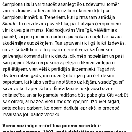
čempiona titulu var traucēt sasniegt šo uzdevumu, tomēr
vārds «traucē» attiecas tikai uz tiem, kuriem kļūt par
čempionu ir mērķis. Treneriem, kuri pirms tam strādāja
Skonto
, to neizdevās paveikt tur, par Latvijas čempioniem
viņi kļuva pie mums. Kad nokļuvām Virslīgā, vēlējāmies
panākt, lai pēc pieciem gadiem jau sākam spēlēt ar savas
akadēmijas audzēkņiem. Tas aptuveni tik ilgā laikā izdevās,
un vēl šobaltdien to turpinām, ņemot vērā, ka finanses
galvenajai komandai ir tik daudz, cik mēs nopelnām un paši
sarūpējam. Sākuma posmā spēlējām tikai ar vietējiem
spēlētājiem, vien vēlāk parādījās ārzemnieki. Tagad rit
divdesmitais gads, mums ar Ģirtu ir jau pāri četrdesmit,
saprotam, lai klubs varētu nostāties uz kājām, vajadzīga arī
sava vieta. Tāpēc šobrīd finiša taisnē nokļuvusi bāzes
celtniecība, un ar to pamatu radīšana būs pabeigta. Citi varbūt
sāk otrādi, ar bāzes vietu, mēs to spējām uzbūvēt tagad,
pateicoties darbam, ko esam darījuši iepriekš, jo procesā
iesaistās ļoti daudz vecāku.
Viens nozīmīgs attīstības posms noteikti ir