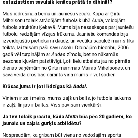
entuziastiem savulaik ienāca prātā to dibināt?
Mūs iedrošināja bērnu un jauniešu vecāki. Kopā ar Ģirtu
Mihelsonu tolaik strādājām futbola klubā
Auda
, veidojām
futbola struktūru Ķekavā. Mums bija nesaskaņas par jauniešu
futbolu, redzējām vīzijas trūkumu. Jauniešu komandas bija
izveidojušās pietiekami daudz, un vecāku sapulcē mums tika
teikts, lai taisām paši savu skolu. Dibinājām biedrību, 2006.
gadā vēl turpinājām ar
Audas
zīmolu, bet no nākamās
sezonas kļuvām patstāvīgi. Ļoti lielu atbalstu jau no pirmās
dienas saņēmām no Ģirta mammas Mairas Mihelsones, un
sava veida drošības garants viņa mums ir vēl šodien.
Krāsas jums ir ļoti līdzīgas kā
Audai
.
Viņiem ir zaļi melns, mums zaļš un balts, jo futbola laukums
ir zaļš, līnijas ir baltas. Viss pavisam vienkārši.
Ja tev tolaik prasītu, kāda
Metta
būs pēc 20 gadiem, ko
jaunais un zaļais gurķis atbildētu?
Nospraudām, ka gribam būt viena no vadošajām sporta