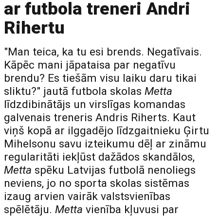
ar futbola treneri Andri
Rihertu
"Man teica, ka tu esi brends. Negatīvais.
Kāpēc mani jāpataisa par negatīvu
brendu? Es tiešām visu laiku daru tikai
sliktu?" jautā futbola skolas
Metta
līdzdibinātājs un virslīgas komandas
galvenais treneris Andris Riherts. Kaut
viņš kopā ar ilggadējo līdzgaitnieku Ģirtu
Mihelsonu savu izteikumu dēļ ar zināmu
regularitāti iekļūst dažādos skandālos,
Metta
spēku Latvijas futbolā nenoliegs
neviens, jo no sporta skolas sistēmas
izaug arvien vairāk valstsvienības
spēlētāju.
Metta
vienība kļuvusi par