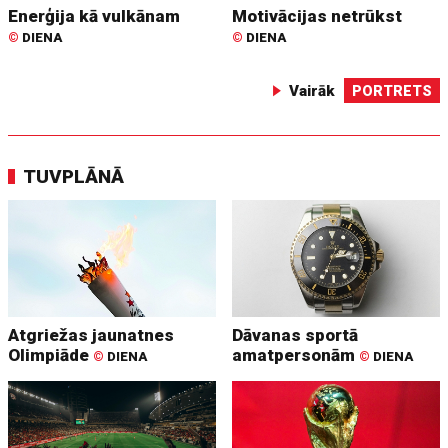
Enerģija kā vulkānam
Motivācijas netrūkst
©
DIENA
©
DIENA
Vairāk
PORTRETS
TUVPLĀNĀ
Atgriežas jaunatnes
Dāvanas sportā
Olimpiāde
amatpersonām
©
DIENA
©
DIENA