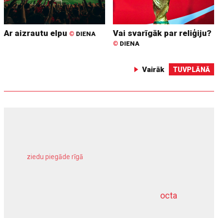
Ar aizrautu elpu
Vai svarīgāk par reliģiju?
©
DIENA
©
DIENA
Vairāk
TUVPLĀNĀ
ziedu piegāde rīgā
meliorācijas darbi
octa
dziļurbums