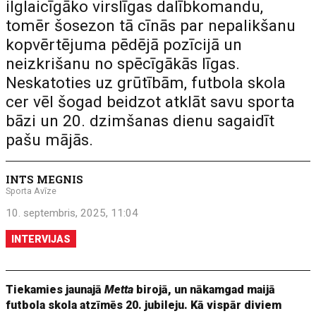
ilglaicīgāko virslīgas dalībkomandu,
tomēr šosezon tā cīnās par nepalikšanu
kopvērtējuma pēdējā pozīcijā un
neizkrišanu no spēcīgākās līgas.
Neskatoties uz grūtībām, futbola skola
cer vēl šogad beidzot atklāt savu sporta
bāzi un 20. dzimšanas dienu sagaidīt
pašu mājās.
INTS MEGNIS
Sporta Avīze
10. septembris, 2025, 11:04
INTERVIJAS
Tiekamies jaunajā
Metta
birojā, un nākamgad maijā
futbola skola atzīmēs 20. jubileju. Kā vispār diviem