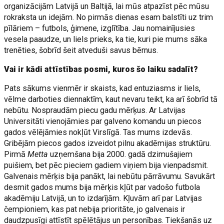
organizācijām Latvijā un Baltijā, lai mūs atpazīst pēc mūsu
rokraksta un idejām. No pirmās dienas esam balstīti uz trim
pīlāriem – futbols, ģimene, izglītība. Jau nomainījusies
vesela paaudze, un liels prieks, ka tie, kuri pie mums sāka
trenēties, šobrīd šeit atveduši savus bērnus.
Vai ir kādi attīstības posmi, kuros šo laiku sadalīt?
Pats sākums vienmēr ir skaists, kad entuziasms ir liels,
vēlme darboties diennaktīm, kaut nevaru teikt, ka arī šobrīd tā
nebūtu. Nospraudām piecu gadu mērķus. Ar Latvijas
Universitāti vienojāmies par galveno komandu un piecos
gados vēlējāmies nokļūt Virslīgā. Tas mums izdevās.
Gribējām piecos gados izveidot pilnu akadēmijas struktūru.
Pirmā
Metta
uzņemšana bija 2000. gadā dzimušajiem
puišiem, bet pēc pieciem gadiem viņiem bija vienpadsmit.
Galvenais mērķis bija panākt, lai nebūtu pārrāvumu. Savukārt
desmit gados mums bija mērķis kļūt par vadošo futbola
akadēmiju Latvijā, un to izdarījām. Kļuvām arī par Latvijas
čempioniem, kas pat nebija prioritāte, jo galvenais ir
daudzpusīgi attīstīt spēlētājus un personības. Tiekšanās uz