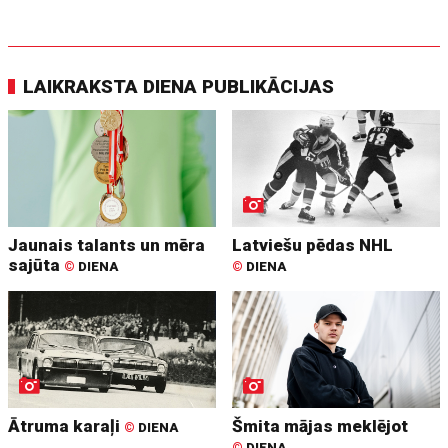
LAIKRAKSTA DIENA PUBLIKĀCIJAS
Jaunais talants un mēra
Latviešu pēdas NHL
sajūta
©
DIENA
©
DIENA
Ātruma karaļi
Šmita mājas meklējot
©
DIENA
©
DIENA