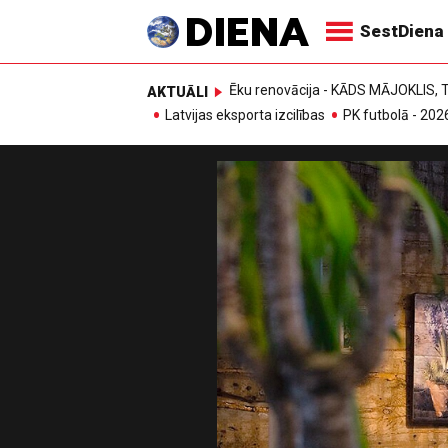
SestDiena
Ēku renovācija - KĀDS MĀJOKLIS
AKTUĀLI
Latvijas eksporta izcilības
PK futbolā - 202