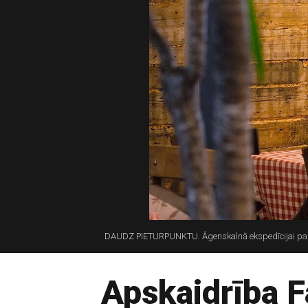
DAUDZ PIETURPUNKTU. Āgenskalnā ekspedīcijai pa kr
Apskaidrība 