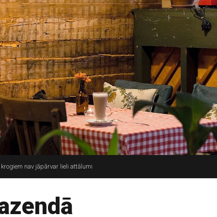
ogiem nav jāpārvar lieli attālumi
Fazendā