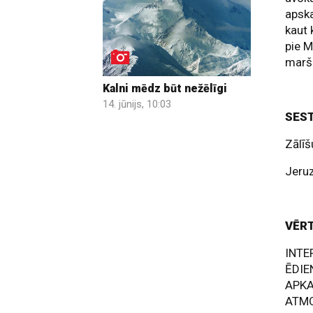
apska
kaut 
pie M
marš
Kalni mēdz būt nežēlīgi
14. jūnijs, 10:03
SEST
Zālīš
Jeru
VĒR
INT
ĒDI
APK
ATM