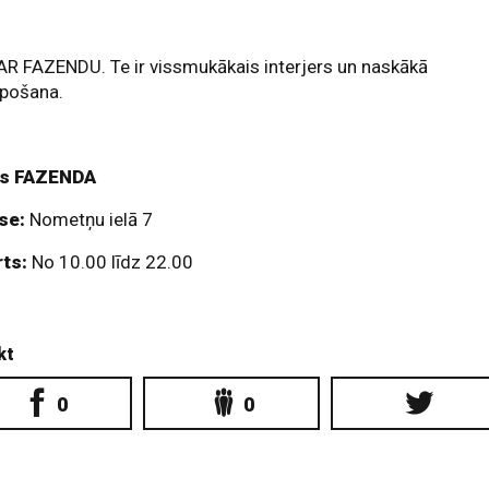
R FAZENDU. Te ir vissmukākais interjers un naskākā
lpošana.
s FAZENDA
se:
Nometņu ielā 7
rts:
No 10.00 līdz 22.00
kt
0
0