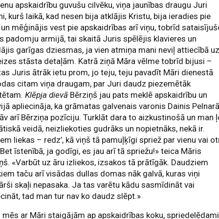
ienu apskaidrību guvušu cilvēku, viņa jaunības draugu Juri
i, kurš laikā, kad nesen bija atklājis Kristu, bija ieradies pie
un mēģinājis vest pie apskaidrības arī viņu, tobrīd sataisīju
s padomju armijā, tai skaitā Juris spēlējis klavieres un
ājis garīgas dziesmas, ja vien atmiņa mani neviļ attiecībā u
eizes stāsta detaļām. Katrā ziņā Māra vēlme tobrīd bijusi –
tas Juris ātrāk ietu prom, jo teju, teju pavadīt Māri dienestā
odas citam viņa draugam, par Juri daudz piezemētāk
ntētam.
Klēpja dievā
Bērziņš jau pats meklē apskaidrību un
vijā apliecināja, ka grāmatas galvenais varonis Dainis Pelnar
āv arī Bērziņa pozīciju. Turklāt dara to aizkustinošā un man ļ
tiskā veidā, neizliekoties gudrāks un nopietnāks, nekā ir.
iem liekas – redz’, kā viņš tā pamuļķīgi spriež par vienu vai ot
. Bet īstenībā, ja godīgi, es jau arī tā spriežu!» teica Māris
ņš. «Varbūt uz āru izliekos, izsakos tā prātīgāk. Daudziem
kiem taču arī visādas dullas domas nāk galvā, kuras viņi
ārši skaļi nepasaka. Ja tas varētu kādu sasmīdināt vai
ecināt, tad man tur nav ko daudz slēpt.»
 mēs ar Māri staigājām ap apskaidrības koku, spriedelēdam