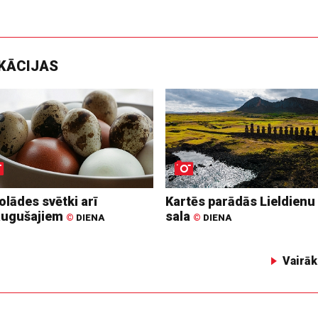
IKĀCIJAS
lādes svētki arī
Kartēs parādās Lieldienu
augušajiem
sala
©
DIENA
©
DIENA
Vairāk