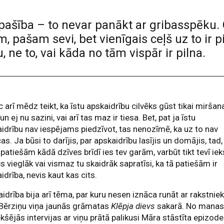
 īpašība – to nevar panākt ar gribasspēku. 
, pašam sevi, bet vienīgais ceļš uz to ir p
, ne to, vai kāda no tām vispār ir pilna.
 arī mēdz teikt, ka īstu apskaidrību cilvēks gūst tikai miršan
 un ej nu sazini, vai arī tas maz ir tiesa. Bet, pat ja īstu
idrību nav iespējams piedzīvot, tas nenozīmē, ka uz to nav
cas. Ja būsi to darījis, par apskaidrību lasījis un domājis, tad,
 patiešām kādā dzīves brīdī ies tev garām, varbūt tikt tevī ie
ūs vieglāk vai vismaz tu skaidrāk sapratīsi, ka tā patiešām ir
idrība, nevis kaut kas cits.
idrība bija arī tēma, par kuru nesen iznāca runāt ar rakstnie
 Bērziņu viņa jaunās grāmatas
Klēpja dievs
sakarā. No mana
ekšējās intervijas ar viņu prātā palikusi Māra stāstīta epizode