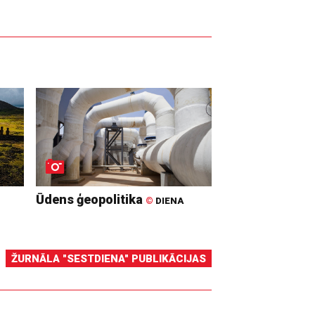
Ūdens ģeopolitika
©
DIENA
ŽURNĀLA "SESTDIENA" PUBLIKĀCIJAS