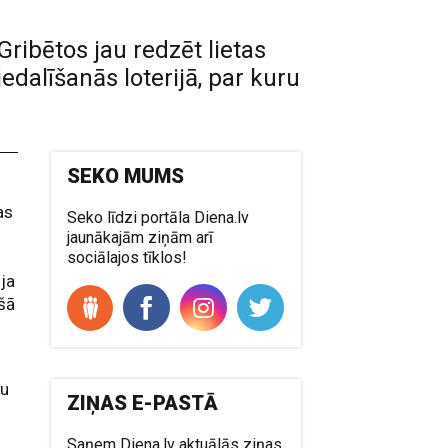
Gribētos jau redzēt lietas
iedalīšanās loterijā, par kuru
SEKO MUMS
as
Seko līdzi portāla Diena.lv
jaunākajām ziņām arī
sociālajos tīklos!
 ja
kšā
ku
ZIŅAS E-PASTĀ
s
Saņem Diena.lv aktuālās ziņas