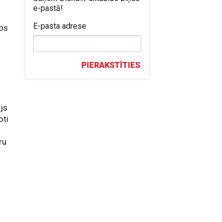
e-pastā!
E-pasta adrese
šos
z
PIERAKSTĪTIES
ājs
oti
ru
i