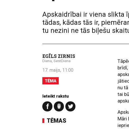
Apskaidrībai ir viena slikta
tādas, kādas tās ir, piemēram
tu nezini ne tās biļešu skaitu
EGĪLS ZIRNIS
Tāpēc
Diena, SestDiena
brīdī,
17. maijs, 11:00
apska
jātie
TĒMA
nu tā
tai b
Ieteikt rakstu
apska
Apska
Māri
TĒMAS
iepri