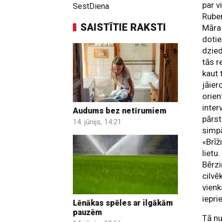
par v
SestDiena
Ruben
SAISTĪTIE RAKSTI
Māra 
dotie
dzied
tās r
kaut 
jāier
orie
inter
Audums bez netīrumiem
pārst
14. jūnijs, 14:21
simpā
«Brīž
lietu
Bērzi
cilvē
vienk
iepri
Lēnākas spēles ar ilgākām
pauzēm
Tā nu