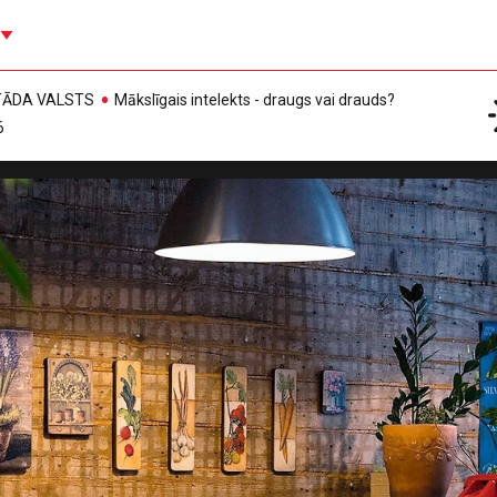
, TĀDA VALSTS
Mākslīgais intelekts - draugs vai drauds?
6