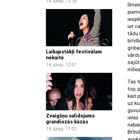
14. jūnijs, 13:16
līmen
piemē
iespē
iet c
tādu 
brīvī
griba
Laikapstākļi festivālam
vārdu
nekaitē
sajūt
14. jūnijs, 12:07
mīles
Tas t
top, 
kad p
uz ku
guvuš
Zvaigžņu salidojums
ielas
grandiozās kāzās
nebai
14. jūnijs, 11:02
Brīni
avoka