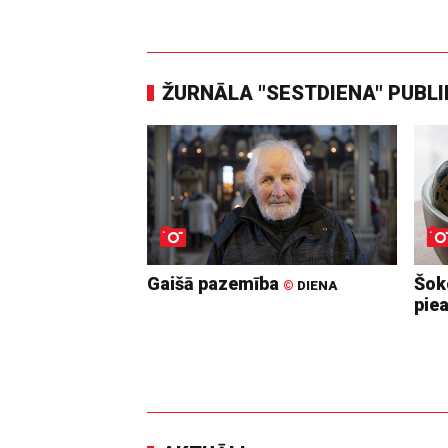
ŽURNĀLA "SESTDIENA" PUBL
Gaišā pazemība
Šoko
©
DIENA
pie