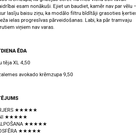
idrībai esam nonākuši. Ejiet un baudiet, kamēr nav par vēlu 
kur lasīju baisu ziņu, ka modālo filtru bīdītāji grasoties ķertie
eža ielas progresīvas pārveidošanas. Labi, ka pār tramvaju
rutiem viņiem nav varas.
DIENA ĒDA
u tēja XL 4,50
zalemes avokado krēmzupa 9,50
TĒJUMS
ERJERS ★★★★★
ENI ★★★★★
ALPOŠANA ★★★★★
OSFĒRA ★★★★★