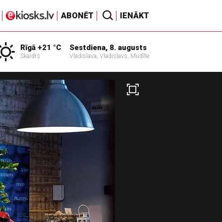
ABONĒT
IENĀKT
Rīgā +21 °C
Sestdiena, 8. augusts
Skaidrs
Vladislava, Vladislavs, Mudīte