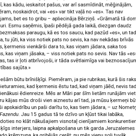
ī, kas kādu, ieskaitot pašus, var arī sasmīdināt, mēģinājām,
ram, noskaidrot, vai «es» var tikt vaļā no «es». Tas nav
jams, bet es to gribu – apliecināja Bērziņš. «Grāmatā tā do
auri. Esmu saņēmis, īpaši pēdējā gada laikā, diezgan daudz
bezmaksas paraugu, kā es tos saucu, kad pazūd «es», un tad
ba, tu jūti, ka viss notiek pats no sevis, ka nav nekādas brīvās
s, ķermenis vienkārši dara to, kas viņam jādara, saka tos
s, kas viņam jāsaka, – viss notiek pats no sevis. Nav tās «es
as, tas ir ļoti atbrīvojoši, ir tāda svētlaimīga vai beznosacīj
tības sajūta.»
iešām būtu brīnišķīgi. Piemēram, ja pie rubrikas, kurā šis rak
pieturamies, kad ķermenis ēstu tad, kad viņam jāēd, nevis tad
ienākusi ēdienreize. Mēs ar Māri par šīm lietām runājām viet
ru kājas mūs droši vien aiznestu arī tad, ja mūsu ķermeņi bū
i apskaidrību un paši darītu to, kas tiem jādara, – uz Nomet
Fazendu
. Jau 15 gadus tā te dzīvo un kļūst tikai labāka,
doties no klāt nākušajiem visnotaļ cienījamiem konkurentie
šķīgs interjers, laipna apkalpošana un tik garda Jeruzalemes
do krēmzupa, ka gribējās cerēt: nu mēs vienu soli tuvāk