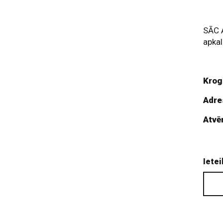
SĀC A
apka
Krog
Adre
Atvē
Ietei