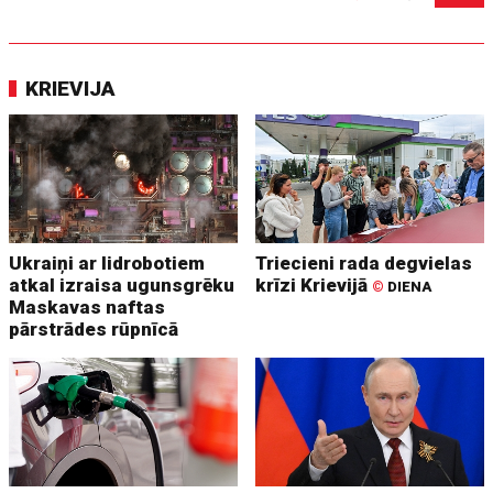
KRIEVIJA
Ukraiņi ar lidrobotiem
Triecieni rada degvielas
atkal izraisa ugunsgrēku
krīzi Krievijā
©
DIENA
Maskavas naftas
pārstrādes rūpnīcā