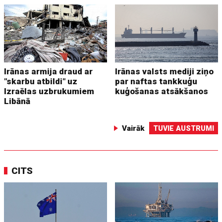
Irānas armija draud ar
Irānas valsts mediji ziņo
"skarbu atbildi" uz
par naftas tankkuģu
Izraēlas uzbrukumiem
kuģošanas atsākšanos
Libānā
Vairāk
TUVIE AUSTRUMI
CITS