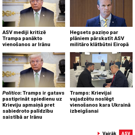
ASV mediji kritizē
Hegsets paziņo par
Trampa panākto
plāniem pārskatīt ASV
vienošanos ar Irānu
militāro klātbūtni Eiropā
Politico
: Tramps ir gatavs
Tramps: Krievijai
pastiprināt spiedienu uz
vajadzētu noslēgt
Krieviju apmaiņā pret
vienošanos kara Ukrainā
sabiedroto palīdzību
izbeigšanai
saistībā ar Irānu
Vairāk
ASV