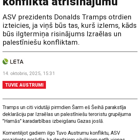
konflikta atrisinājumu
ASV prezidents Donalds Tramps otrdien
izteicies, ja viņš būs tas, kurš izlems, kāds
būs ilgtermiņa risinājums Izraēlas un
palestīniešu konfliktam.
14. oktobris, 2025, 15:31
TUVIE AUSTRUMI
Tramps un citi vidutāji pirmdien Šarm eš Šeihā parakstīja
deklarāciju par Izraēlas un palestīniešu teroristu grupējuma
"Hamās" karadarbības izbeigšanu Gazas joslā.
Komentējot gadiem ilgo Tuvo Austrumu konfliktu, ASV
prezidents norādīja, ka daudziem cilvēkiem patīk vienas