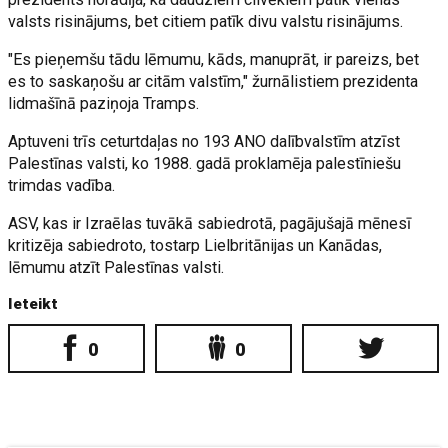
valsts risinājums, bet citiem patīk divu valstu risinājums.
"Es pieņemšu tādu lēmumu, kāds, manuprāt, ir pareizs, bet
es to saskaņošu ar citām valstīm," žurnālistiem prezidenta
lidmašīnā paziņoja Tramps.
Aptuveni trīs ceturtdaļas no 193 ANO dalībvalstīm atzīst
Palestīnas valsti, ko 1988. gadā proklamēja palestīniešu
trimdas vadība.
ASV, kas ir Izraēlas tuvākā sabiedrotā, pagājušajā mēnesī
kritizēja sabiedroto, tostarp Lielbritānijas un Kanādas,
lēmumu atzīt Palestīnas valsti.
Ieteikt
0
0