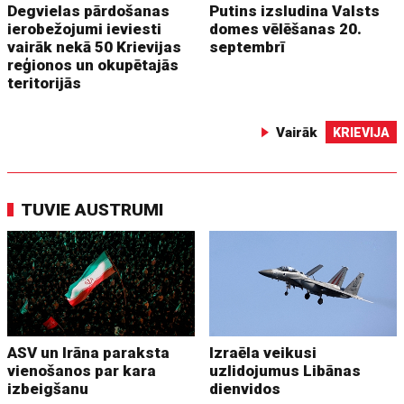
Degvielas pārdošanas
Putins izsludina Valsts
ierobežojumi ieviesti
domes vēlēšanas 20.
vairāk nekā 50 Krievijas
septembrī
reģionos un okupētajās
teritorijās
Vairāk
KRIEVIJA
TUVIE AUSTRUMI
ASV un Irāna paraksta
Izraēla veikusi
vienošanos par kara
uzlidojumus Libānas
izbeigšanu
dienvidos