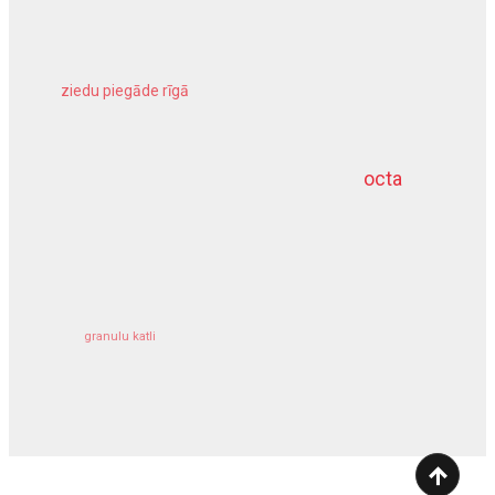
ziedu piegāde rīgā
meliorācijas darbi
octa
dziļurbums
kravu apdrošināšana
granulu katli
siltumsūknis