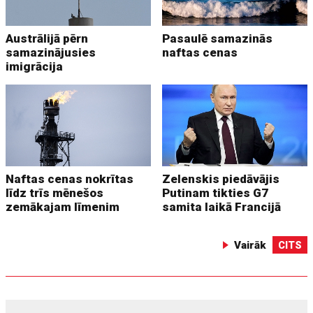
Austrālijā pērn
Pasaulē samazinās
samazinājusies
naftas cenas
imigrācija
Naftas cenas nokrītas
Zelenskis piedāvājis
līdz trīs mēnešos
Putinam tikties G7
zemākajam līmenim
samita laikā Francijā
Vairāk
CITS