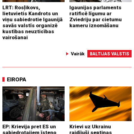
LRT: Rosļikovs,
Igaunijas parlaments
lietuvietis Kandrots un
ratificē līgumu ar
viņu sabiedrotie Igaunijā
Zviedriju par cietumu
savās valstīs organizē
kameru iznomāšanu
kustības neuzticības
vairošanai
Vairāk
BALTIJAS VALSTIS
EIROPA
EP: Krievija pret ES un
Krievi uz Ukrainu
sabiedrotajiem īsteno
raidījuši septiņas