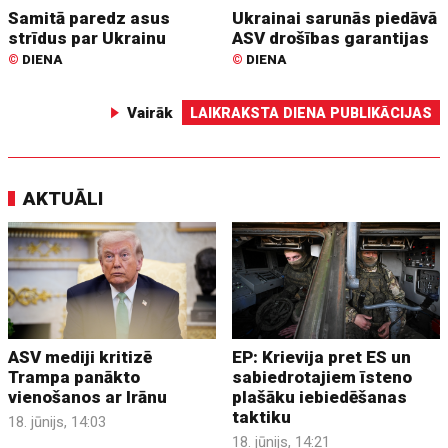
Samitā paredz asus
Ukrainai sarunās piedāvā
strīdus par Ukrainu
ASV drošības garantijas
©
DIENA
©
DIENA
Vairāk
LAIKRAKSTA DIENA PUBLIKĀCIJAS
AKTUĀLI
ASV mediji kritizē
EP: Krievija pret ES un
Trampa panākto
sabiedrotajiem īsteno
vienošanos ar Irānu
plašāku iebiedēšanas
taktiku
18. jūnijs, 14:03
18. jūnijs, 14:21