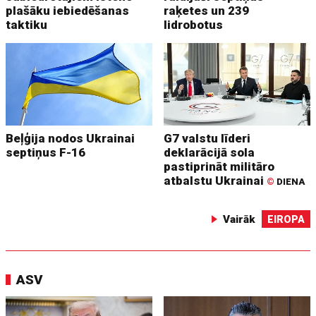
plašāku iebiedēšanas
raķetes un 239
taktiku
lidrobotus
Beļģija nodos Ukrainai
G7 valstu līderi
septiņus F-16
deklarācijā sola
pastiprināt militāro
atbalstu Ukrainai
©
DIENA
Vairāk
EIROPA
ASV