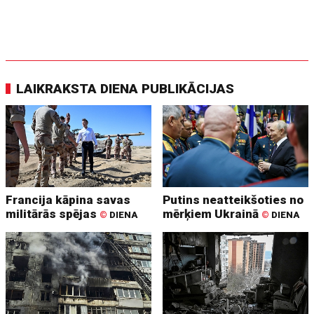
LAIKRAKSTA DIENA PUBLIKĀCIJAS
Francija kāpina savas
Putins neatteikšoties no
militārās spējas
mērķiem Ukrainā
©
DIENA
©
DIENA