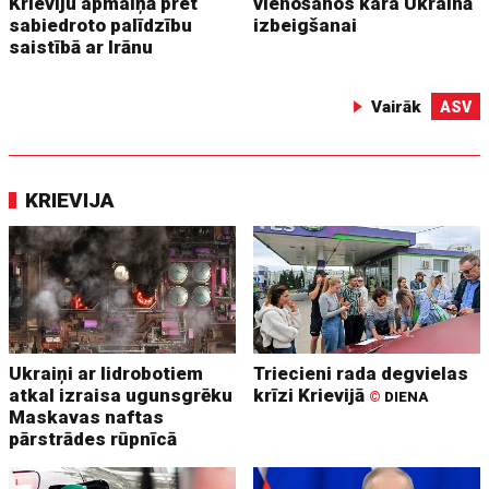
Krieviju apmaiņā pret
vienošanos kara Ukrainā
sabiedroto palīdzību
izbeigšanai
saistībā ar Irānu
Vairāk
ASV
KRIEVIJA
Ukraiņi ar lidrobotiem
Triecieni rada degvielas
atkal izraisa ugunsgrēku
krīzi Krievijā
©
DIENA
Maskavas naftas
pārstrādes rūpnīcā