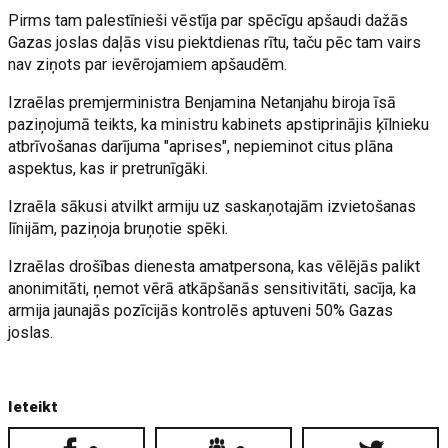
Pirms tam palestīnieši vēstīja par spēcīgu apšaudi dažās
Gazas joslas daļās visu piektdienas rītu, taču pēc tam vairs
nav ziņots par ievērojamiem apšaudēm.
Izraēlas premjerministra Benjamina Netanjahu biroja īsā
paziņojumā teikts, ka ministru kabinets apstiprinājis ķīlnieku
atbrīvošanas darījuma "aprises", nepieminot citus plāna
aspektus, kas ir pretrunīgāki.
Izraēla sākusi atvilkt armiju uz saskaņotajām izvietošanas
līnijām, paziņoja bruņotie spēki.
Izraēlas drošības dienesta amatpersona, kas vēlējās palikt
anonimitāti, ņemot vērā atkāpšanās sensitivitāti, sacīja, ka
armija jaunajās pozīcijās kontrolēs aptuveni 50% Gazas
joslas.
Ieteikt