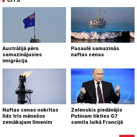
Austrālijā pērn
Pasaulē samazinās
samazinājusies
naftas cenas
imigrācija
Naftas cenas nokrītas
Zelenskis piedāvājis
līdz trīs mēnešos
Putinam tikties G7
zemākajam līmenim
samita laikā Francijā