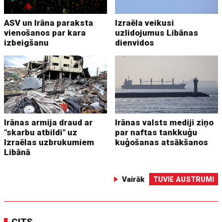
ASV un Irāna paraksta
Izraēla veikusi
vienošanos par kara
uzlidojumus Libānas
izbeigšanu
dienvidos
Irānas armija draud ar
Irānas valsts mediji ziņo
"skarbu atbildi" uz
par naftas tankkuģu
Izraēlas uzbrukumiem
kuģošanas atsākšanos
Libānā
Vairāk
TUVIE AUSTRUMI
CITS