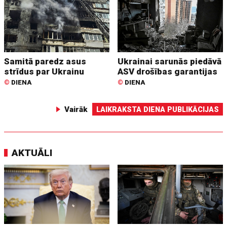
Samitā paredz asus
Ukrainai sarunās piedāvā
strīdus par Ukrainu
ASV drošības garantijas
©
DIENA
©
DIENA
Vairāk
LAIKRAKSTA DIENA PUBLIKĀCIJAS
AKTUĀLI