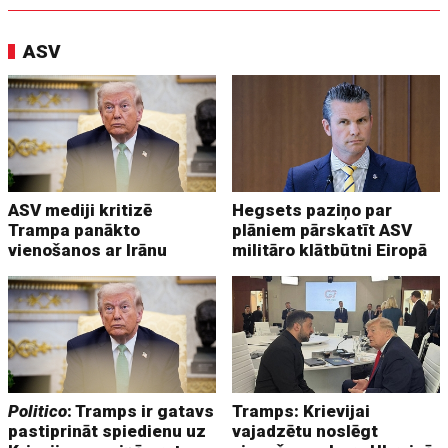
ASV
ASV mediji kritizē
Hegsets paziņo par
Trampa panākto
plāniem pārskatīt ASV
vienošanos ar Irānu
militāro klātbūtni Eiropā
Politico
: Tramps ir gatavs
Tramps: Krievijai
pastiprināt spiedienu uz
vajadzētu noslēgt