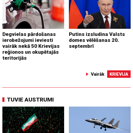
Degvielas pārdošanas
Putins izsludina Valsts
ierobežojumi ieviesti
domes vēlēšanas 20.
vairāk nekā 50 Krievijas
septembrī
reģionos un okupētajās
teritorijās
Vairāk
KRIEVIJA
TUVIE AUSTRUMI