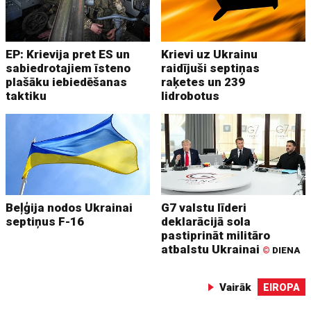
EP: Krievija pret ES un
Krievi uz Ukrainu
sabiedrotajiem īsteno
raidījuši septiņas
plašāku iebiedēšanas
raķetes un 239
taktiku
lidrobotus
Beļģija nodos Ukrainai
G7 valstu līderi
septiņus F-16
deklarācijā sola
pastiprināt militāro
atbalstu Ukrainai
©
DIENA
Vairāk
EIROPA