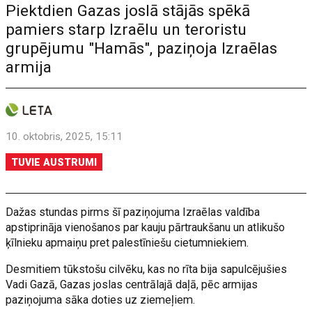
Piektdien Gazas joslā stājās spēkā
pamiers starp Izraēlu un teroristu
grupējumu "Hamās", paziņoja Izraēlas
armija
10. oktobris, 2025, 15:11
TUVIE AUSTRUMI
Dažas stundas pirms šī paziņojuma Izraēlas valdība
apstiprināja vienošanos par kauju pārtraukšanu un atlikušo
ķīlnieku apmaiņu pret palestīniešu cietumniekiem.
Desmitiem tūkstošu cilvēku, kas no rīta bija sapulcējušies
Vadi Gazā, Gazas joslas centrālajā daļā, pēc armijas
paziņojuma sāka doties uz ziemeļiem.