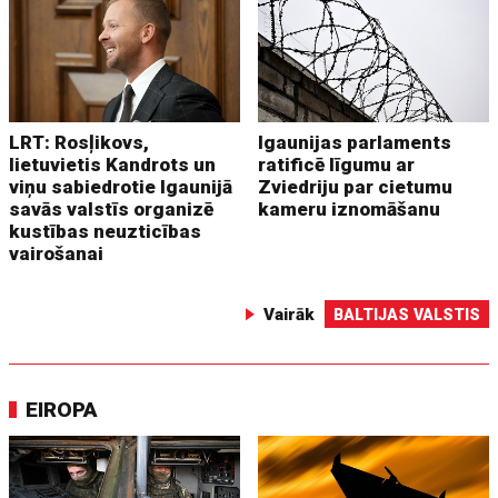
LRT: Rosļikovs,
Igaunijas parlaments
lietuvietis Kandrots un
ratificē līgumu ar
viņu sabiedrotie Igaunijā
Zviedriju par cietumu
savās valstīs organizē
kameru iznomāšanu
kustības neuzticības
vairošanai
Vairāk
BALTIJAS VALSTIS
EIROPA