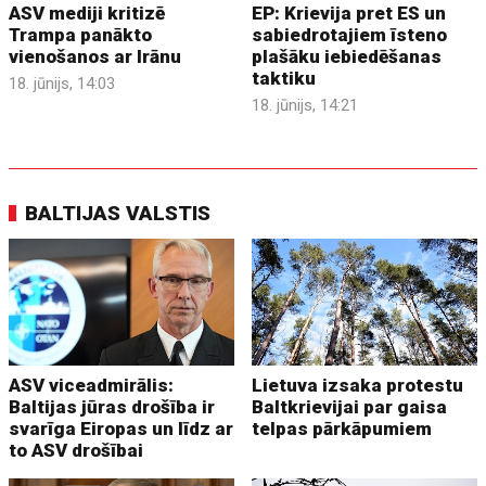
ASV mediji kritizē
EP: Krievija pret ES un
Trampa panākto
sabiedrotajiem īsteno
vienošanos ar Irānu
plašāku iebiedēšanas
taktiku
18. jūnijs, 14:03
18. jūnijs, 14:21
BALTIJAS VALSTIS
ASV viceadmirālis:
Lietuva izsaka protestu
Baltijas jūras drošība ir
Baltkrievijai par gaisa
svarīga Eiropas un līdz ar
telpas pārkāpumiem
to ASV drošībai