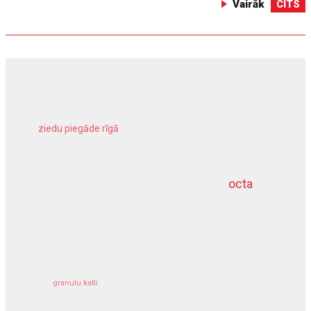
Vairāk
CITS
ziedu piegāde rīgā
meliorācijas darbi
octa
dziļurbums
kravu apdrošināšana
granulu katli
siltumsūknis