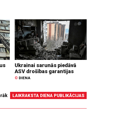
dus
Ukrainai sarunās piedāvā
ASV drošības garantijas
©
DIENA
irāk
LAIKRAKSTA DIENA PUBLIKĀCIJAS