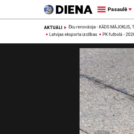
Pasaulē
Ēku renovācija - KĀDS MĀJOKLIS
AKTUĀLI
Latvijas eksporta izcilības
PK futbolā - 202