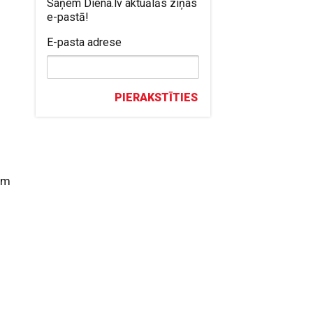
Saņem Diena.lv aktuālās ziņas
e-pastā!
m
E-pasta adrese
a
PIERAKSTĪTIES
iem