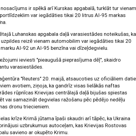
nosacījums ir spēkā arī Kurskas apgabalā, turklāt tur viena
portlīdzeklim var iegādāties tikai 20 litrus AI-95 markas
na.
tajā Luhanskas apgabala daļā varasiestādes noteikušas, k
 uzpildes reizē vienam automobilim var iegādāties tikai 20
s marku AI-92 un AI-95 benzīna vai dīzeļdegvielu.
ežojumi ieviesti "pieaugušā pieprasījuma dēļ", skaidro
antu varasiestādes.
aģentūra "Reuters" 20. maijā, atsaucoties uz oficiāliem dat
viem avotiem, ziņoja, ka gandrīz visas lielākās naftas
rādes rūpnīcas Krievijas centrālajā daļā bijušas spiestas
ēt vai samazināt degvielas ražošanu pēc pēdējo nedēļu
nas dronu triecieniem.
elas krīze Krimā jūtama īpaši skaudri arī tāpēc, ka Ukraina
prinājusi uzbrukumus autoceļam, kas Krievijas Rostovas
alu savieno ar okupēto Krimu.