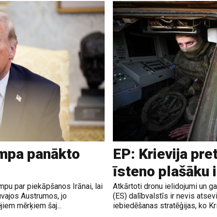
ampa panākto
EP: Krievija pre
īsteno plašāku 
pu par piekāpšanos Irānai, lai
Atkārtoti dronu ielidojumi un 
uvajos Austrumos, jo
(ES) dalībvalstīs ir nevis atsev
jiem mērķiem šaj...
iebiedēšanas stratēģijas, ko Krie