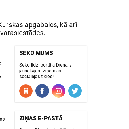
 Kurskas apgabalos, kā arī
 varasiestādes.
SEKO MUMS
s
Seko līdzi portāla Diena.lv
jaunākajām ziņām arī
rī
sociālajos tīklos!
ZIŅAS E-PASTĀ
kas
.