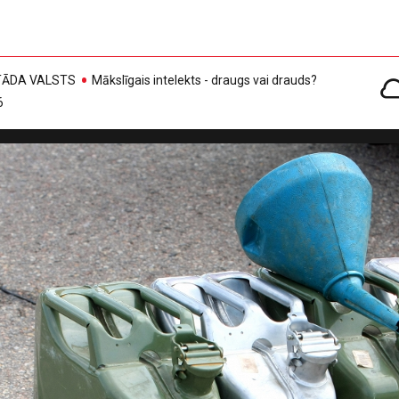
, TĀDA VALSTS
Mākslīgais intelekts - draugs vai drauds?
6