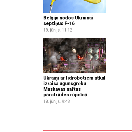
Beļģija nodos Ukrainai
septiņus F-16
18. jūnijs, 11:12
Ukraiņi ar lidrobotiem atkal
izraisa ugunsgrēku
Maskavas naftas
pārstrādes rūpnīcā
18. jūnijs, 9:48