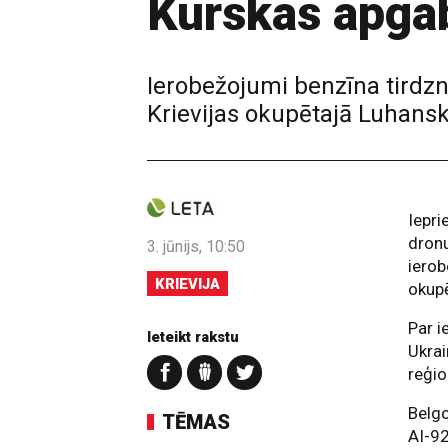
Kurskas apga
Ierobežojumi benzīna tirdzni
Krievijas okupētajā Luhansk
Iepri
dronu
3. jūnijs, 10:50
ierob
KRIEVIJA
okupē
Par i
Ieteikt rakstu
Ukrai
reģio
Belgo
TĒMAS
AI-92