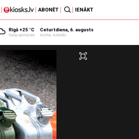
ABONĒT
IENĀKT
Rīgā +25 °C
Ceturtdiena, 6. augusts
Daļēji apmācies
Aisma, Askolds