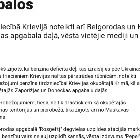
balos
ecībā Krievijā noteikti arī Belgorodas un
as apgabala daļā, vēsta vietējie mediji un
ekš ziņots, ka benzīna deficīta dēļ, kas izraisījies pēc Ukraina
 triecieniem Krievijas naftas pārstrādes rūpnīcām, noteikti
ežojumi benzīna tirdzniecībai Krievijas okupētajā Krimā, kā a
tajās Zaporižjas un Doneckas apgabalu daļās.
erobežojumiem, tiesa, ne tik drastiskiem kā okupētajās
nas teritorijās un pierobežā, tika ziņots arī no Maskavas
na.
rodas apgabalā "Rosņeftj" degvielas uzpildes stacijās mar
 benzīnu vairs neļauj uzpildīt kannās, vēsta izdevums "Pepel"