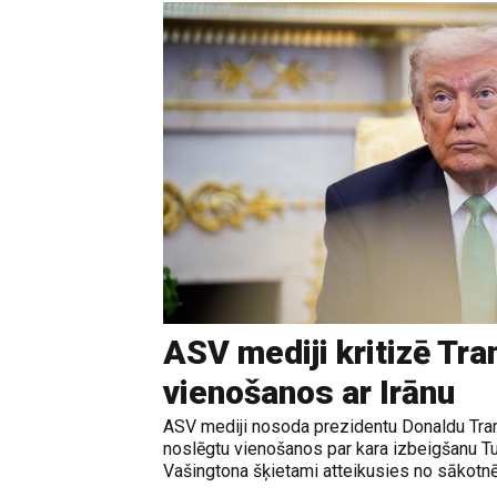
ASV mediji kritizē Tr
vienošanos ar Irānu
ASV mediji nosoda prezidentu Donaldu Tram
noslēgtu vienošanos par kara izbeigšanu T
Vašingtona šķietami atteikusies no sākotnē