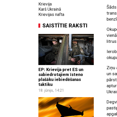
Krievija
Šāds 
Karš Ukrainā
trans
Krievijas nafta
benzī
SAISTĪTIE RAKSTI
Okupē
vienā
litru
Ierob
okup
Ziņu 
EP: Krievija pret ES un
un sa
sabiedrotajiem īsteno
pārst
plašāku iebiedēšanas
taktiku
aptur
18. jūnijs, 14:21
Ukrai
Degvi
pasti
apgab