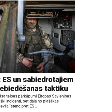
t ES un sabiedrotajiem
iebiedēšanas taktiku
gaisa telpas pārkāpumi Eiropas Savienības
išķi incidenti, bet daļa no plašākas
vija īsteno pret ES ...