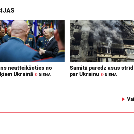
CIJAS
ins neatteikšoties no
Samitā paredz asus strī
ķiem Ukrainā
par Ukrainu
©
DIENA
©
DIENA
Va