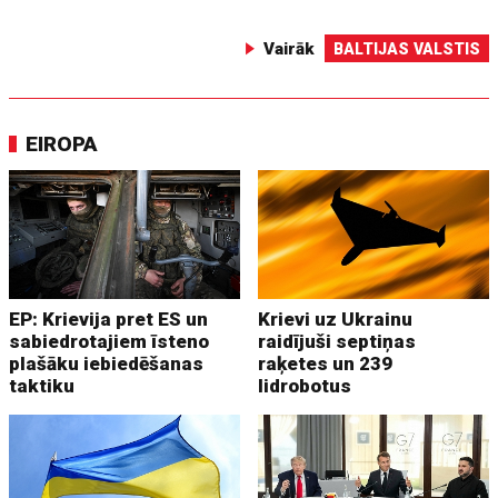
Vairāk
BALTIJAS VALSTIS
EIROPA
EP: Krievija pret ES un
Krievi uz Ukrainu
sabiedrotajiem īsteno
raidījuši septiņas
plašāku iebiedēšanas
raķetes un 239
taktiku
lidrobotus