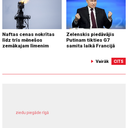
Naftas cenas nokrītas
Zelenskis piedāvājis
līdz trīs mēnešos
Putinam tikties G7
zemākajam līmenim
samita laikā Francijā
Vairāk
CITS
ziedu piegāde rīgā
meliorācijas darbi