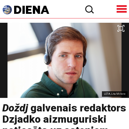
LETA, Lita Millere
Doždj
galvenais redaktors
Dzjadko aizmuguriski