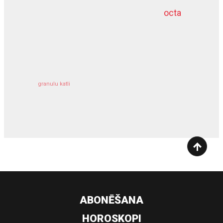
octa
dziļurbums
kravu apdrošināšana
granulu katli
siltumsūknis
ABONĒŠANA
HOROSKOPI