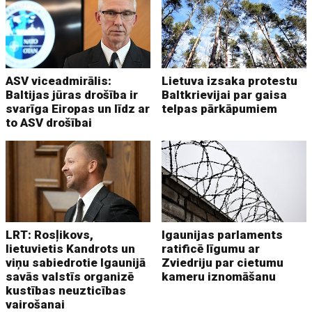
ASV viceadmirālis:
Lietuva izsaka protestu
Baltijas jūras drošība ir
Baltkrievijai par gaisa
svarīga Eiropas un līdz ar
telpas pārkāpumiem
to ASV drošībai
LRT: Rosļikovs,
Igaunijas parlaments
lietuvietis Kandrots un
ratificē līgumu ar
viņu sabiedrotie Igaunijā
Zviedriju par cietumu
savās valstīs organizē
kameru iznomāšanu
kustības neuzticības
vairošanai