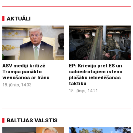
AKTUĀLI
ASV mediji kritizē
EP: Krievija pret ES un
Trampa panākto
sabiedrotajiem īsteno
vienošanos ar Irānu
plašāku iebiedēšanas
taktiku
18. jūnijs, 14:03
18. jūnijs, 14:21
BALTIJAS VALSTIS