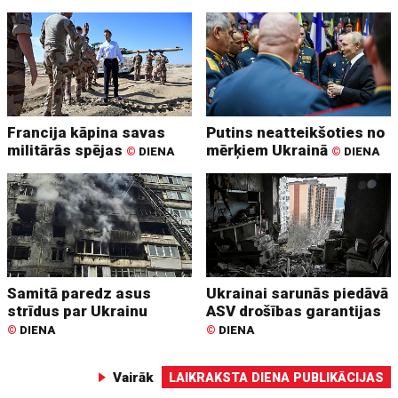
Francija kāpina savas
Putins neatteikšoties no
militārās spējas
mērķiem Ukrainā
©
DIENA
©
DIENA
Samitā paredz asus
Ukrainai sarunās piedāvā
strīdus par Ukrainu
ASV drošības garantijas
©
DIENA
©
DIENA
Vairāk
LAIKRAKSTA DIENA PUBLIKĀCIJAS