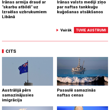
Irānas armija draud ar
Irānas valsts mediji ziņo
"skarbu atbildi" uz
par naftas tankkuģu
Izraēlas uzbrukumiem
kuģošanas atsākšanos
Libānā
Vairāk
TUVIE AUSTRUMI
CITS
Austrālijā pērn
Pasaulē samazinās
samazinājusies
naftas cenas
imigrācija