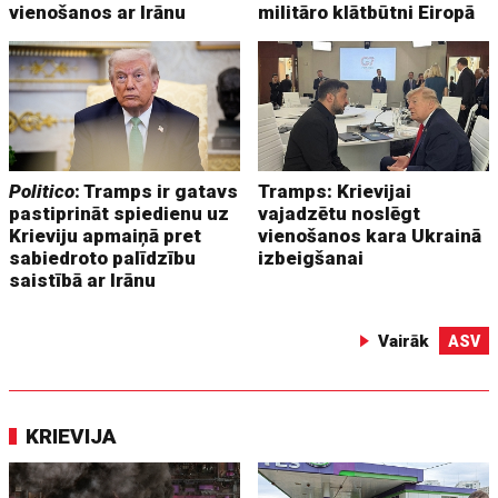
vienošanos ar Irānu
militāro klātbūtni Eiropā
Politico
: Tramps ir gatavs
Tramps: Krievijai
pastiprināt spiedienu uz
vajadzētu noslēgt
Krieviju apmaiņā pret
vienošanos kara Ukrainā
sabiedroto palīdzību
izbeigšanai
saistībā ar Irānu
Vairāk
ASV
KRIEVIJA