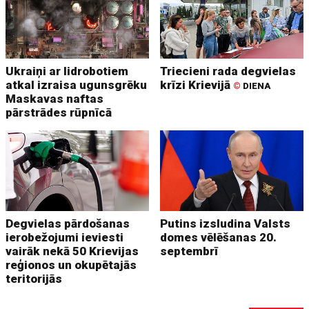
Ukraiņi ar lidrobotiem
Triecieni rada degvielas
atkal izraisa ugunsgrēku
krīzi Krievijā
©
DIENA
Maskavas naftas
pārstrādes rūpnīcā
Degvielas pārdošanas
Putins izsludina Valsts
ierobežojumi ieviesti
domes vēlēšanas 20.
vairāk nekā 50 Krievijas
septembrī
reģionos un okupētajās
teritorijās