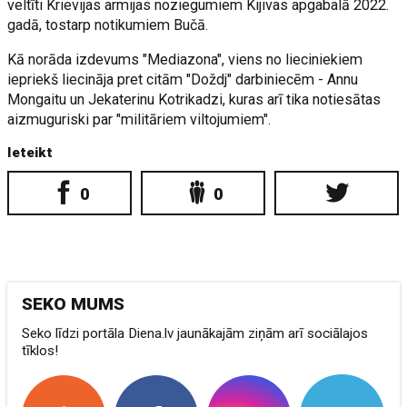
veltīti Krievijas armijas noziegumiem Kijivas apgabalā 2022.
gadā, tostarp notikumiem Bučā.
Kā norāda izdevums "Mediazona", viens no lieciniekiem
iepriekš liecināja pret citām "Doždj" darbiniecēm - Annu
Mongaitu un Jekaterinu Kotrikadzi, kuras arī tika notiesātas
aizmuguriski par "militāriem viltojumiem".
Ieteikt
0
0
SEKO MUMS
Seko līdzi portāla Diena.lv jaunākajām ziņām arī sociālajos
tīklos!