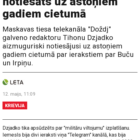
notiesāts uz astoņiem
gadiem cietumā
Maskavas tiesa telekanāla "Doždj"
galveno redaktoru Tihonu Dzjadko
aizmuguriski notiesājusi uz astoņiem
gadiem cietumā par ierakstiem par Buču
un Irpiņu.
12. maijs, 11:09
KRIEVIJA
Dzjadko tika apsūdzēts par "militāru viltojumu" izplatīšanu.
Iemesls bija divi ieraksti viņa "Telegram" kanālā, kas bija