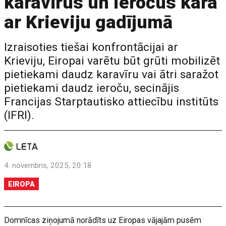
karavīrus un ieročus kara
ar Krieviju gadījumā
Izraisoties tiešai konfrontācijai ar
Krieviju, Eiropai varētu būt grūti mobilizēt
pietiekami daudz karavīru vai ātri saražot
pietiekami daudz ieroču, secinājis
Francijas Starptautisko attiecību institūts
(IFRI).
4. novembris, 2025, 20:18
EIROPA
Domnīcas ziņojumā norādīts uz Eiropas vājajām pusēm