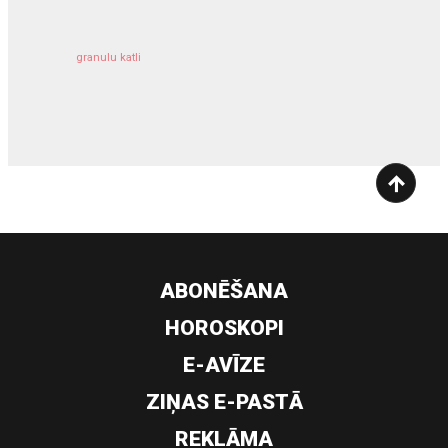
granulu katli
siltumsūknis
ABONĒŠANA
HOROSKOPI
E-AVĪZE
ZIŅAS E-PASTĀ
REKLĀMA