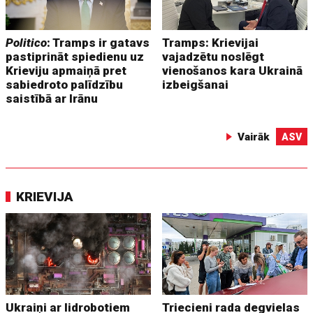
Politico
: Tramps ir gatavs
Tramps: Krievijai
pastiprināt spiedienu uz
vajadzētu noslēgt
Krieviju apmaiņā pret
vienošanos kara Ukrainā
sabiedroto palīdzību
izbeigšanai
saistībā ar Irānu
Vairāk
ASV
KRIEVIJA
Ukraiņi ar lidrobotiem
Triecieni rada degvielas