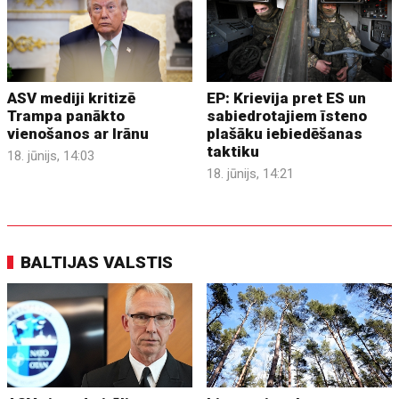
ASV mediji kritizē
EP: Krievija pret ES un
Trampa panākto
sabiedrotajiem īsteno
vienošanos ar Irānu
plašāku iebiedēšanas
taktiku
18. jūnijs, 14:03
18. jūnijs, 14:21
BALTIJAS VALSTIS