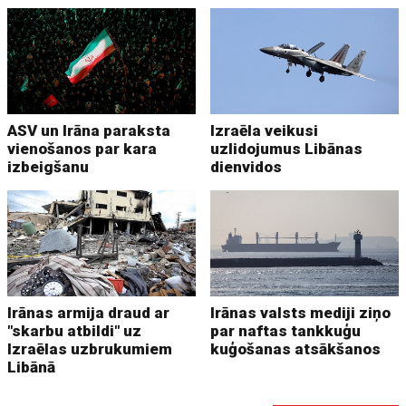
ASV un Irāna paraksta
Izraēla veikusi
vienošanos par kara
uzlidojumus Libānas
izbeigšanu
dienvidos
Irānas armija draud ar
Irānas valsts mediji ziņo
"skarbu atbildi" uz
par naftas tankkuģu
Izraēlas uzbrukumiem
kuģošanas atsākšanos
Libānā