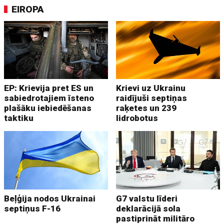
EIROPA
EP: Krievija pret ES un
Krievi uz Ukrainu
sabiedrotajiem īsteno
raidījuši septiņas
plašāku iebiedēšanas
raķetes un 239
taktiku
lidrobotus
Beļģija nodos Ukrainai
G7 valstu līderi
septiņus F-16
deklarācijā sola
pastiprināt militāro