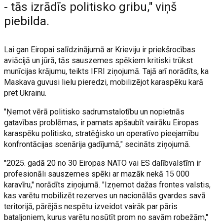
- tās izrādīs politisko gribu," viņš
piebilda.
Lai gan Eiropai salīdzinājumā ar Krieviju ir priekšrocības
aviācijā un jūrā, tās sauszemes spēkiem kritiski trūkst
munīcijas krājumu, teikts IFRI ziņojumā. Tajā arī norādīts, ka
Maskava guvusi lielu pieredzi, mobilizējot karaspēku karā
pret Ukrainu.
"Ņemot vērā politisko sadrumstalotību un nopietnās
gatavības problēmas, ir pamats apšaubīt vairāku Eiropas
karaspēku politisko, stratēģisko un operatīvo pieejamību
konfrontācijas scenārija gadījumā," secināts ziņojumā.
"2025. gadā 20 no 30 Eiropas NATO vai ES dalībvalstīm ir
profesionāli sauszemes spēki ar mazāk nekā 15 000
karavīru," norādīts ziņojumā. "Izņemot dažas frontes valstis,
kas varētu mobilizēt rezerves un nacionālās gvardes savā
teritorijā, pārējās nespētu izveidot vairāk par pāris
bataljoniem, kurus varētu nosūtīt prom no savām robežām,"