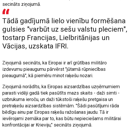
secināts ziņojumā.
Tādā gadījumā lielo vienību formēšana
gulsies "varbūt uz sešu valstu pleciem",
tostarp Francijas, Lielbritānijas un
Vācijas, uzskata IFRI.
Ziņojumā secināts, ka Eiropai ir arī grūtības militāro
izdevumu pieaugumu pārvērst "jūtamā rūpniecības
pieaugumā", kā piemēru minot raķešu nozari.
Ziņojumā norādīts, ka Eiropas aizsardzības uzņēmumiem
parasti vidēji gadā tiek pasūtīts mazs skaits - daži simti -
uzbrukuma ieroču, un daži tūkstoši raķešu pretgaisa un
pretraķešu aizsardzības sistēmām. "Šādi pasūtījumi rāda
bēdīgu ainu par Eiropas raķešu ražošanas jaudu. Tā ir
ievērojami zemāka par to, kas būtu nepieciešams militārai
konfrontācijai ar Krieviju," secināts ziņojumā.