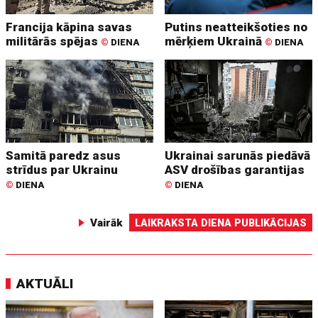
Francija kāpina savas
Putins neatteikšoties no
militārās spējas
mērķiem Ukrainā
©
DIENA
©
DIENA
Samitā paredz asus
Ukrainai sarunās piedāvā
strīdus par Ukrainu
ASV drošības garantijas
©
DIENA
©
DIENA
Vairāk
LAIKRAKSTA DIENA PUBLIKĀCIJAS
AKTUĀLI