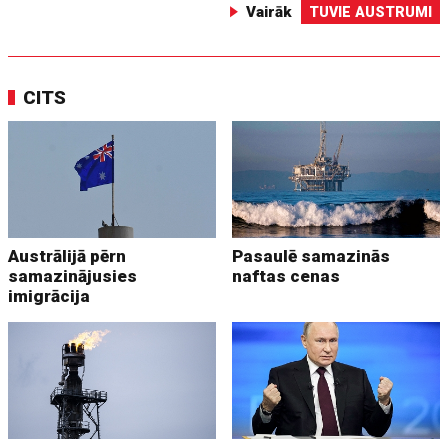
Vairāk
TUVIE AUSTRUMI
CITS
Austrālijā pērn
Pasaulē samazinās
samazinājusies
naftas cenas
imigrācija