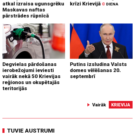
atkal izraisa ugunsgrēku
krīzi Krievijā
©
DIENA
Maskavas naftas
pārstrādes rūpnīcā
Degvielas pārdošanas
Putins izsludina Valsts
ierobežojumi ieviesti
domes vēlēšanas 20.
vairāk nekā 50 Krievijas
septembrī
reģionos un okupētajās
teritorijās
Vairāk
KRIEVIJA
TUVIE AUSTRUMI