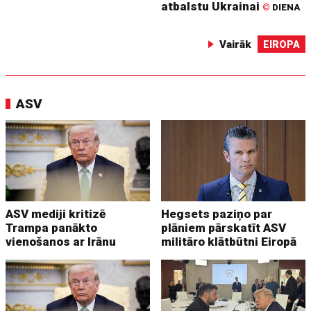
atbalstu Ukrainai
©
DIENA
Vairāk
EIROPA
ASV
ASV mediji kritizē
Hegsets paziņo par
Trampa panākto
plāniem pārskatīt ASV
vienošanos ar Irānu
militāro klātbūtni Eiropā