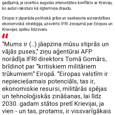
gadījumā, ja izceltos augstas intensitātes konflikts ar Krieviju,
ko autori raksturo kā ilgtermiņa draudu.
Eiropai ir jāparāda politiskā griba un saskaņota aizsardzības
ekonomiskā stratēģija, uzsvērts IFRI ziņojumā par Eiropas un
Krievijas spēku līdzsvaru.
"Mums ir (..) jāapzina mūsu stiprās un
vājās puses," ziņu aģentūrai AFP
norādīja IFRI direktors Tomā Gomārs,
brīdinot par "kritiskiem militāriem
trūkumiem" Eiropā. "Eiropas valstīm ir
nepieciešamais potenciāls, tas ir,
ekonomiskie resursi, militārās spējas
un tehnoloģiskās zināšanas, lai līdz
2030. gadam stātos pretī Krievijai, ja
vien - un tas, protams, ir vissvarīgākais