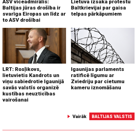
ASV viceadmirālis:
Lietuva izsaka protestu
Baltijas jūras drošība ir
Baltkrievijai par gaisa
svarīga Eiropas un līdz ar
telpas pārkāpumiem
to ASV drošībai
LRT: Rosļikovs,
Igaunijas parlaments
lietuvietis Kandrots un
ratificē līgumu ar
viņu sabiedrotie Igaunijā
Zviedriju par cietumu
savās valstīs organizē
kameru iznomāšanu
kustības neuzticības
vairošanai
Vairāk
BALTIJAS VALSTIS