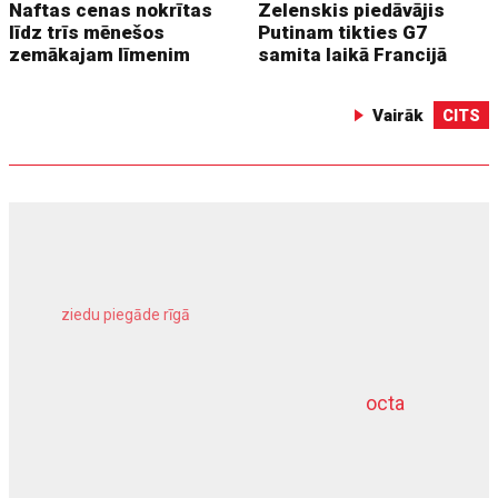
Naftas cenas nokrītas
Zelenskis piedāvājis
līdz trīs mēnešos
Putinam tikties G7
zemākajam līmenim
samita laikā Francijā
Vairāk
CITS
ziedu piegāde rīgā
meliorācijas darbi
octa
dziļurbums
kravu apdrošināšana