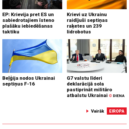
EP: Krievija pret ES un
Krievi uz Ukrainu
sabiedrotajiem īsteno
raidījuši septiņas
plašāku iebiedēšanas
raķetes un 239
taktiku
lidrobotus
Beļģija nodos Ukrainai
G7 valstu līderi
septiņus F-16
deklarācijā sola
pastiprināt militāro
atbalstu Ukrainai
©
DIENA
Vairāk
EIROPA