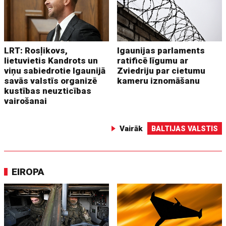
LRT: Rosļikovs,
Igaunijas parlaments
lietuvietis Kandrots un
ratificē līgumu ar
viņu sabiedrotie Igaunijā
Zviedriju par cietumu
savās valstīs organizē
kameru iznomāšanu
kustības neuzticības
vairošanai
Vairāk
BALTIJAS VALSTIS
EIROPA