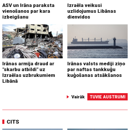
ASV un Irāna paraksta
Izraēla veikusi
vienošanos par kara
uzlidojumus Libānas
izbeigšanu
dienvidos
Irānas armija draud ar
Irānas valsts mediji ziņo
"skarbu atbildi" uz
par naftas tankkuģu
Izraēlas uzbrukumiem
kuģošanas atsākšanos
Libānā
Vairāk
TUVIE AUSTRUMI
CITS