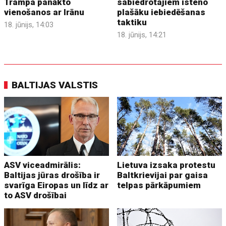
Trampa panākto
sabiedrotajiem īsteno
vienošanos ar Irānu
plašāku iebiedēšanas
taktiku
18. jūnijs, 14:03
18. jūnijs, 14:21
BALTIJAS VALSTIS
ASV viceadmirālis:
Lietuva izsaka protestu
Baltijas jūras drošība ir
Baltkrievijai par gaisa
svarīga Eiropas un līdz ar
telpas pārkāpumiem
to ASV drošībai