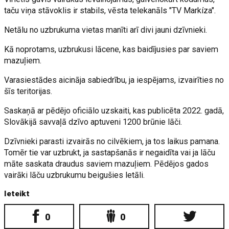
taču viņa stāvoklis ir stabils, vēsta telekanāls "TV Markíza".
Netālu no uzbrukuma vietas manīti arī divi jauni dzīvnieki.
Kā noprotams, uzbrukusi lācene, kas baidījusies par saviem
mazuļiem.
Varasiestādes aicināja sabiedrību, ja iespējams, izvairīties no
šīs teritorijas.
Saskaņā ar pēdējo oficiālo uzskaiti, kas publicēta 2022. gadā,
Slovākijā savvaļā dzīvo aptuveni 1200 brūnie lāči.
Dzīvnieki parasti izvairās no cilvēkiem, ja tos laikus pamana.
Tomēr tie var uzbrukt, ja sastapšanās ir negaidīta vai ja lāču
māte saskata draudus saviem mazuļiem. Pēdējos gados
vairāki lāču uzbrukumu beigušies letāli.
Ieteikt
0
0