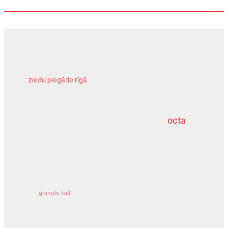
ziedu piegāde rīgā
meliorācijas darbi
octa
dziļurbums
kravu apdrošināšana
granulu katli
siltumsūknis