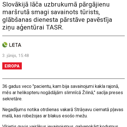
Slovākijā lāča uzbrukumā pārgājienu
maršrutā smagi savainots tūrists,
glābšanas dienesta pārstāve pavēstīja
ziņu aģentūrai TASR.
3. jūnijs, 15:48
EIROPA
36 gadus veco "pacientu, kam bija savainojumi kakla rajonā,
mēs ar helikopteru nogādājām slimnīcā Žilinā," sacīja preses
sekretāre.
Negadījums notika otrdienas vakarā Strāņavu ciematā pļavas
malā, kas robežojas ar blakus esošo mežu.
Vīrietis guvis vairākus ievainojumus, galvenokārt kodumus,