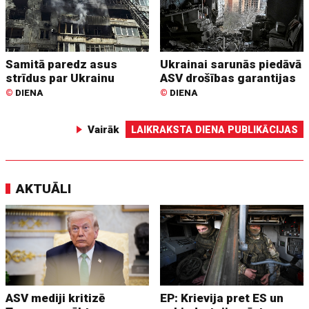
Samitā paredz asus
Ukrainai sarunās piedāvā
strīdus par Ukrainu
ASV drošības garantijas
©
DIENA
©
DIENA
Vairāk
LAIKRAKSTA DIENA PUBLIKĀCIJAS
AKTUĀLI
ASV mediji kritizē
EP: Krievija pret ES un