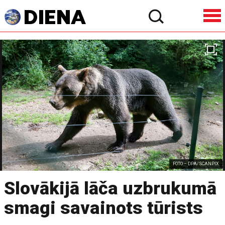
FOTO – DPA/SCANPIX
Slovākijā lāča uzbrukumā
smagi savainots tūrists