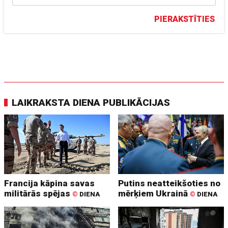
PIERAKSTĪTIES
LAIKRAKSTA DIENA PUBLIKĀCIJAS
Francija kāpina savas
Putins neatteikšoties no
militārās spējas
mērķiem Ukrainā
©
DIENA
©
DIENA