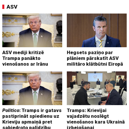
ASV
ASV mediji kritizē
Hegsets paziņo par
Trampa panākto
plāniem pārskatīt ASV
vienošanos ar Irānu
militāro klātbūtni Eiropā
Politico
: Tramps ir gatavs
Tramps: Krievijai
pastiprināt spiedienu uz
vajadzētu noslēgt
Krieviju apmaiņā pret
vienošanos kara Ukrainā
sabiedroto palīdzību
izbeigšanai