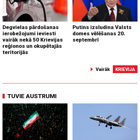
Degvielas pārdošanas
Putins izsludina Valsts
ierobežojumi ieviesti
domes vēlēšanas 20.
vairāk nekā 50 Krievijas
septembrī
reģionos un okupētajās
teritorijās
Vairāk
KRIEVIJA
TUVIE AUSTRUMI