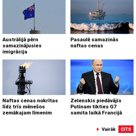
Austrālijā pērn
Pasaulē samazinās
samazinājusies
naftas cenas
imigrācija
Naftas cenas nokrītas
Zelenskis piedāvājis
līdz trīs mēnešos
Putinam tikties G7
zemākajam līmenim
samita laikā Francijā
Vairāk
CITS