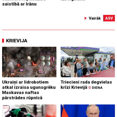
saistībā ar Irānu
Vairāk
ASV
KRIEVIJA
Ukraiņi ar lidrobotiem
Triecieni rada degvielas
atkal izraisa ugunsgrēku
krīzi Krievijā
©
DIENA
Maskavas naftas
pārstrādes rūpnīcā