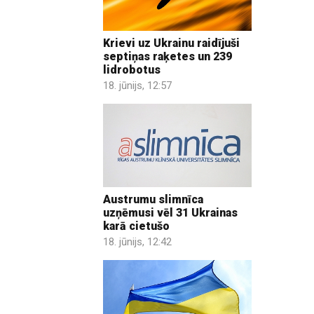
Krievi uz Ukrainu raidījuši
septiņas raķetes un 239
lidrobotus
18. jūnijs, 12:57
Austrumu slimnīca
uzņēmusi vēl 31 Ukrainas
karā cietušo
18. jūnijs, 12:42