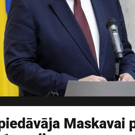
a piedāvāja Maskavai 