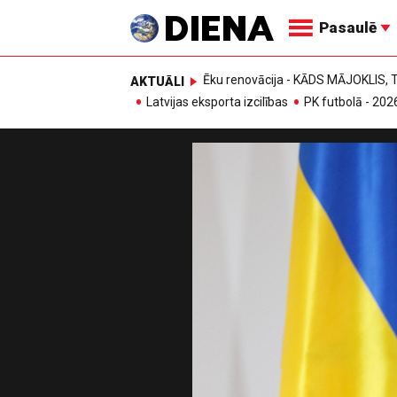
Pasaulē
Ēku renovācija - KĀDS MĀJOKLIS
AKTUĀLI
Latvijas eksporta izcilības
PK futbolā - 202