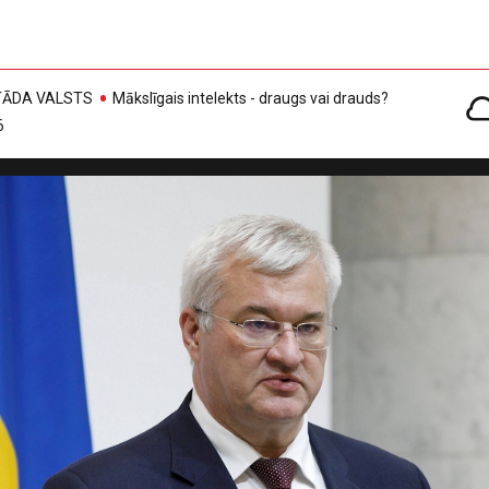
, TĀDA VALSTS
Mākslīgais intelekts - draugs vai drauds?
6