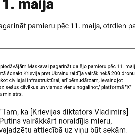
1. maija
agarināt pamieru pēc 11. maija, otrdien pa
piedāvājām Maskavai pagarināt daļējo pamieru pēc 11. maij
etā šonakt Krievija pret Ukrainu raidīja vairāk nekā 200 dronu
kot civilajai infrastruktūrai, arī bērnudārzam, ievainojot
z sešus cilvēkus un vismaz vienu nogalinot," platformā "X"
 ministrs.
"Tam, ka [Krievijas diktators Vladimirs]
Putins vairākkārt noraidījis mieru,
vajadzētu attiecībā uz viņu būt sekām.