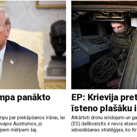
ampa panākto
EP: Krievija pre
īsteno plašāku 
pu par piekāpšanos Irānai, lai
Atkārtoti dronu ielidojumi un 
uvajos Austrumos, jo
(ES) dalībvalstīs ir nevis atsev
jiem mērķiem šaj...
iebiedēšanas stratēģijas, ko Krie