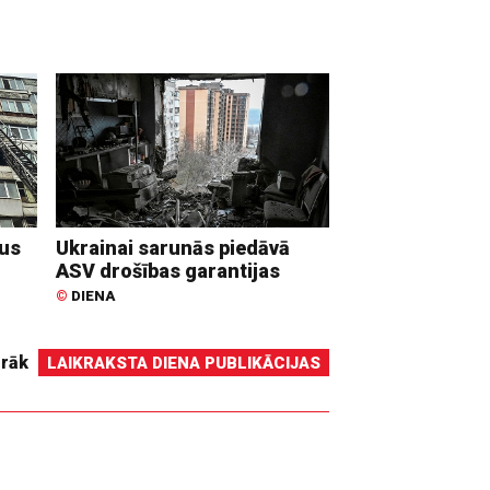
dus
Ukrainai sarunās piedāvā
ASV drošības garantijas
©
DIENA
irāk
LAIKRAKSTA DIENA PUBLIKĀCIJAS