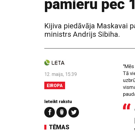
pamieru pēc 1
Kijiva piedāvāja Maskavai p
ministrs Andrijs Sibiha.
"Mēs 
Tā vi
12. maijs, 15:39
uzbrū
EIROPA
visma
pauda
Ieteikt rakstu
TĒMAS