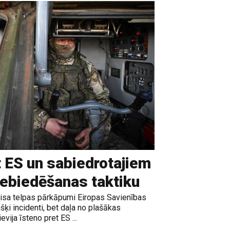
t ES un sabiedrotajiem
iebiedēšanas taktiku
gaisa telpas pārkāpumi Eiropas Savienības
išķi incidenti, bet daļa no plašākas
vija īsteno pret ES ...