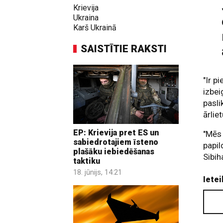
Krievija
Ukraina
Karš Ukrainā
SAISTĪTIE RAKSTI
"Ir p
izbei
pasli
ārlie
EP: Krievija pret ES un
"Mēs 
sabiedrotajiem īsteno
papi
plašāku iebiedēšanas
Sibih
taktiku
18. jūnijs, 14:21
Ietei