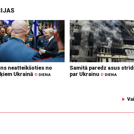
CIJAS
ins neatteikšoties no
Samitā paredz asus strī
ķiem Ukrainā
par Ukrainu
©
DIENA
©
DIENA
Va