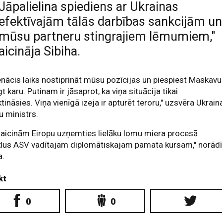
Jāpalielina spiediens ar Ukrainas
efektīvajām tālās darbības sankcijām u
mūsu partneru stingrajiem lēmumiem,"
aicināja Sibiha.
ienācis laiks nostiprināt mūsu pozīcijas un piespiest Maskavu
gt karu. Putinam ir jāsaprot, ka viņa situācija tikai
ktināsies. Viņa vienīgā izeja ir apturēt teroru," uzsvēra Ukrain
tu ministrs.
aicinām Eiropu uzņemties lielāku lomu miera procesā
ldus ASV vadītajam diplomātiskajam pamata kursam," norādī
a.
kt
0
0