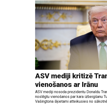
ASV mediji kritizē Tr
vienošanos ar Irānu
ASV mediji nosoda prezidentu Donaldu Tram
noslēgtu vienošanos par kara izbeigšanu T
Vašingtona šķietami atteikusies no sākotnē