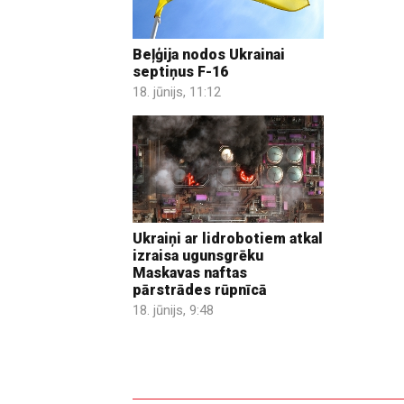
Beļģija nodos Ukrainai
septiņus F-16
18. jūnijs, 11:12
Ukraiņi ar lidrobotiem atkal
izraisa ugunsgrēku
Maskavas naftas
pārstrādes rūpnīcā
18. jūnijs, 9:48