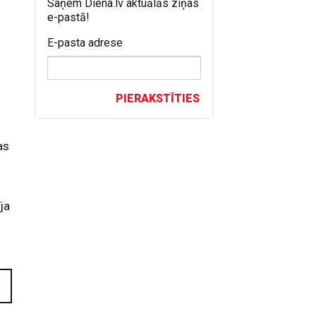
Saņem Diena.lv aktuālās ziņas
e-pastā!
n
E-pasta adrese
PIERAKSTĪTIES
as
ja