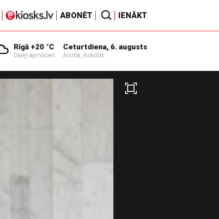
ABONĒT
IENĀKT
Rīgā +20 °C
Ceturtdiena, 6. augusts
Daļēji apmācies
Aisma, Askolds