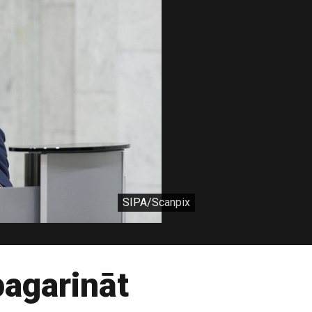
SIPA/Scanpix
pagarināt