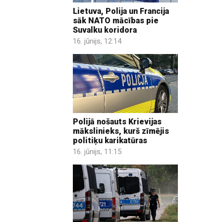
Lietuva, Polija un Francija
sāk NATO mācības pie
Suvalku koridora
16. jūnijs, 12:14
Polijā nošauts Krievijas
mākslinieks, kurš zīmējis
politiķu karikatūras
16. jūnijs, 11:15