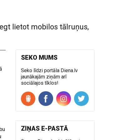
t lietot mobilos tālruņus,
SEKO MUMS
ā
Seko līdzi portāla Diena.lv
jaunākajām ziņām arī
sociālajos tīklos!
s
ZIŅAS E-PASTĀ
ību
u