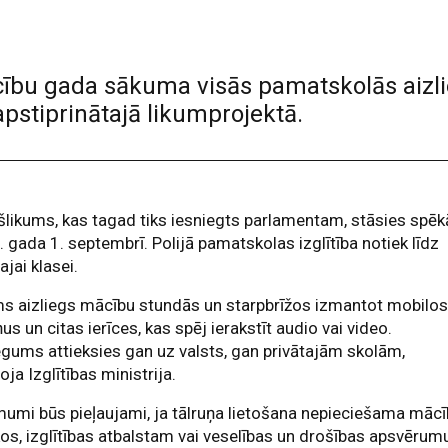
bu gada sākuma visās pamatskolās aizlieg
apstiprinātajā likumprojektā.
šlikums, kas tagad tiks iesniegts parlamentam, stāsies spēk
 gada 1. septembrī. Polijā pamatskolas izglītība notiek līdz
ajai klasei.
s aizliegs mācību stundās un starpbrīžos izmantot mobilo
ņus un citas ierīces, kas spēj ierakstīt audio vai video.
egums attieksies gan uz valsts, gan privātajām skolām,
oja Izglītības ministrija.
umi būs pieļaujami, ja tālruņa lietošana nepieciešama māc
os, izglītības atbalstam vai veselības un drošības apsvērum