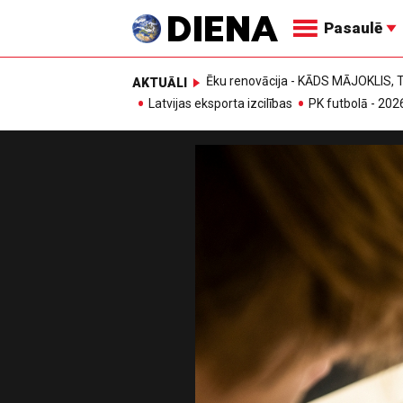
Pasaulē
Ēku renovācija - KĀDS MĀJOKLIS
AKTUĀLI
Latvijas eksporta izcilības
PK futbolā - 202