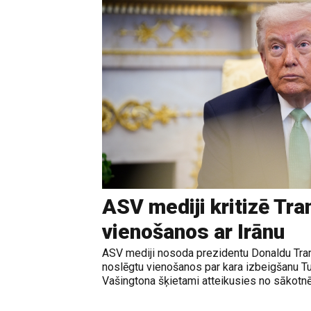
ASV mediji kritizē Tr
vienošanos ar Irānu
ASV mediji nosoda prezidentu Donaldu Tram
noslēgtu vienošanos par kara izbeigšanu T
Vašingtona šķietami atteikusies no sākotnē