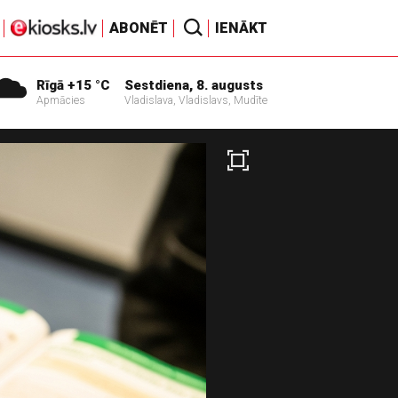
ABONĒT
IENĀKT
Rīgā +15 °C
Sestdiena, 8. augusts
Apmācies
Vladislava, Vladislavs, Mudīte