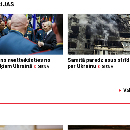
CIJAS
ins neatteikšoties no
Samitā paredz asus strī
ķiem Ukrainā
par Ukrainu
©
DIENA
©
DIENA
Va