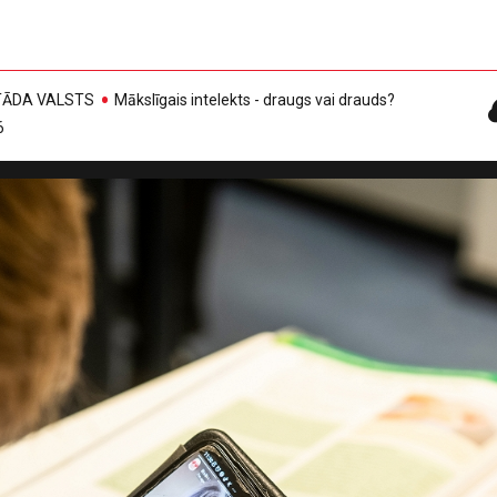
, TĀDA VALSTS
Mākslīgais intelekts - draugs vai drauds?
6