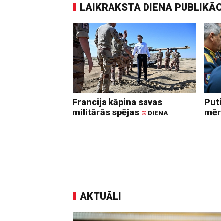
LAIKRAKSTA DIENA PUBLIKĀ
Francija kāpina savas
Put
militārās spējas
mēr
©
DIENA
AKTUĀLI