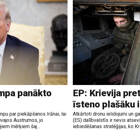
ampa panākto
EP: Krievija pre
īsteno plašāku 
pu par piekāpšanos Irānai, lai
Atkārtoti dronu ielidojumi un 
uvajos Austrumos, jo
(ES) dalībvalstīs ir nevis atsev
jiem mērķiem šaj...
iebiedēšanas stratēģijas, ko Krie