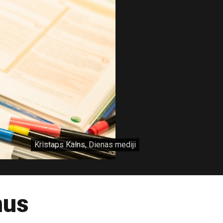
Kristaps Kalns, Dienas mediji
ņus