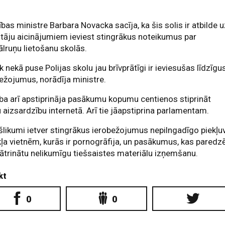
tības ministre Barbara Novacka sacīja, ka šis solis ir atbilde 
tāju aicinājumiem ieviest stingrākus noteikumus par
ālruņu lietošanu skolās.
k nekā puse Polijas skolu jau brīvprātīgi ir ieviesušas līdzīgu
ežojumus, norādīja ministre.
ba arī apstiprināja pasākumu kopumu centienos stiprināt
 aizsardzību internetā. Arī tie jāapstiprina parlamentam.
šlikumi ietver stingrākus ierobežojumus nepilngadīgo piekļu
ļa vietnēm, kurās ir pornogrāfija, un pasākumus, kas paredzē
aātrinātu nelikumīgu tiešsaistes materiālu izņemšanu.
kt
0
0