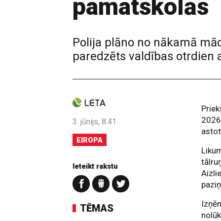
pamatskolās
Polija plāno no nākamā mācī
paredzēts valdības otrdien 
Priek
2026.
3. jūnijs, 8:41
astot
EIROPA
Likum
tālru
Ieteikt rakstu
Aizli
paziņ
Izņēm
TĒMAS
nolūk