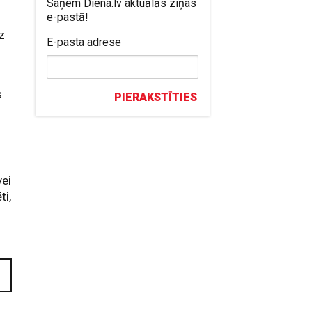
Saņem Diena.lv aktuālās ziņas
e-pastā!
uz
E-pasta adrese
s
PIERAKSTĪTIES
vei
ti,