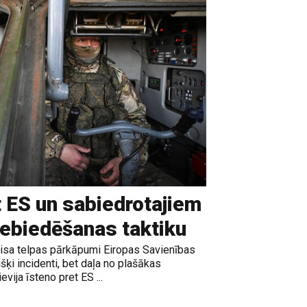
t ES un sabiedrotajiem
iebiedēšanas taktiku
gaisa telpas pārkāpumi Eiropas Savienības
išķi incidenti, bet daļa no plašākas
vija īsteno pret ES ...