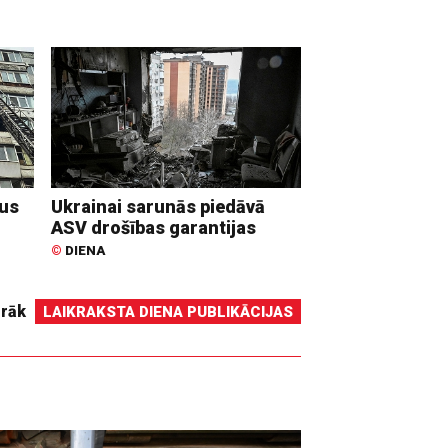
dus
Ukrainai sarunās piedāvā
ASV drošības garantijas
©
DIENA
irāk
LAIKRAKSTA DIENA PUBLIKĀCIJAS