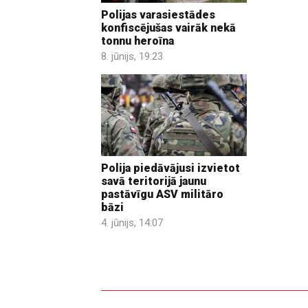
Polijas varasiestādes
konfiscējušas vairāk nekā
tonnu heroīna
8. jūnijs, 19:23
Polija piedāvājusi izvietot
savā teritorijā jaunu
pastāvīgu ASV militāro
bāzi
4. jūnijs, 14:07