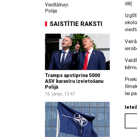
dēļ.
Viedtālruņi
Polija
Izglī
skolo
SAISTĪTIE RAKSTI
viedt
Vairā
ierob
Valdī
bērnu
Tramps apstiprina 5000
Priek
ASV karavīru izvietošanu
tīmek
Polijā
lai p
16. jūnijs, 13:47
Ietei