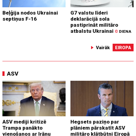
Beļģija nodos Ukrainai
G7 valstu līderi
septiņus F-16
deklarācijā sola
pastiprināt militāro
atbalstu Ukrainai
©
DIENA
Vairāk
EIROPA
ASV
ASV mediji kritizē
Hegsets paziņo par
Trampa panākto
plāniem pārskatīt ASV
vienošanos ar Irānu
militāro klātbūtni Eiropā