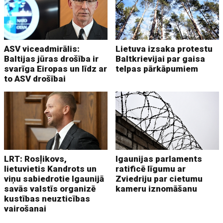
ASV viceadmirālis:
Lietuva izsaka protestu
Baltijas jūras drošība ir
Baltkrievijai par gaisa
svarīga Eiropas un līdz ar
telpas pārkāpumiem
to ASV drošībai
LRT: Rosļikovs,
Igaunijas parlaments
lietuvietis Kandrots un
ratificē līgumu ar
viņu sabiedrotie Igaunijā
Zviedriju par cietumu
savās valstīs organizē
kameru iznomāšanu
kustības neuzticības
vairošanai