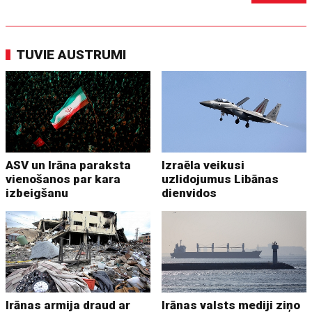
TUVIE AUSTRUMI
ASV un Irāna paraksta
Izraēla veikusi
vienošanos par kara
uzlidojumus Libānas
izbeigšanu
dienvidos
Irānas armija draud ar
Irānas valsts mediji ziņo