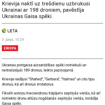
Krievija naktī uz trešdienu uzbrukusi
Ukrainai ar 198 droniem, pavēstīja
Ukrainas Gaisa spēki.
3. jūnijs, 10:29
EIROPA
Ukrainas pretgaisa aizsardzības spēki notriekuši un
neitralizējuši 189 dronus, teikts paziņojumā.
Krievija raidījusi "Shahed", "Gerbera", "Italmas" un citu tipu
dronus, kā arī dronus imitatorus.
Fiksēti astoņu trieciendronu trāpījumi septiņās vietās, kā arī
notriekto dronu atlūzu nogāšanās septiņās vietās, norādīja
Gaisa spēki.