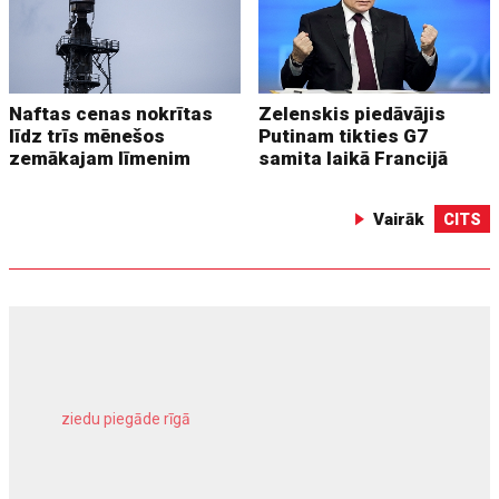
Naftas cenas nokrītas
Zelenskis piedāvājis
līdz trīs mēnešos
Putinam tikties G7
zemākajam līmenim
samita laikā Francijā
Vairāk
CITS
ziedu piegāde rīgā
meliorācijas darbi