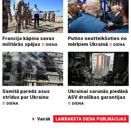
Francija kāpina savas
Putins neatteikšoties no
militārās spējas
mērķiem Ukrainā
©
DIENA
©
DIENA
Samitā paredz asus
Ukrainai sarunās piedāvā
strīdus par Ukrainu
ASV drošības garantijas
©
DIENA
©
DIENA
Vairāk
LAIKRAKSTA DIENA PUBLIKĀCIJAS