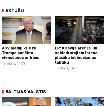
AKTUĀLI
ASV mediji kritizē
EP: Krievija pret ES un
Trampa panākto
sabiedrotajiem īsteno
vienošanos ar Irānu
plašāku iebiedēšanas
taktiku
18. jūnijs, 14:03
18. jūnijs, 14:21
BALTIJAS VALSTIS