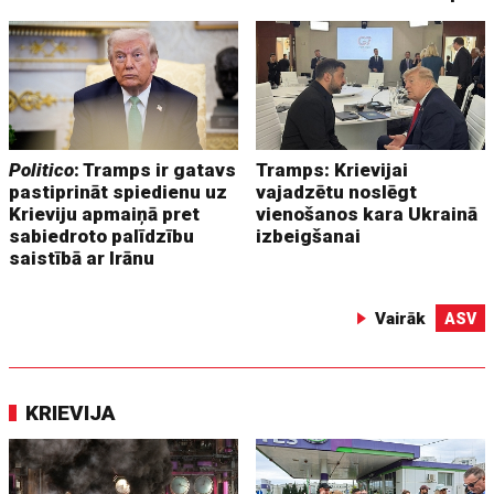
Politico
: Tramps ir gatavs
Tramps: Krievijai
pastiprināt spiedienu uz
vajadzētu noslēgt
Krieviju apmaiņā pret
vienošanos kara Ukrainā
sabiedroto palīdzību
izbeigšanai
saistībā ar Irānu
Vairāk
ASV
KRIEVIJA