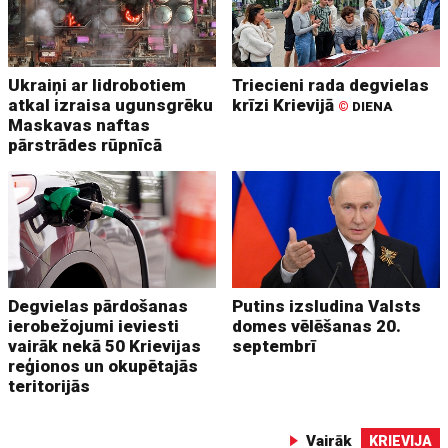
Ukraiņi ar lidrobotiem
Triecieni rada degvielas
atkal izraisa ugunsgrēku
krīzi Krievijā
©
DIENA
Maskavas naftas
pārstrādes rūpnīcā
Degvielas pārdošanas
Putins izsludina Valsts
ierobežojumi ieviesti
domes vēlēšanas 20.
vairāk nekā 50 Krievijas
septembrī
reģionos un okupētajās
teritorijās
Vairāk
KRIEVIJA