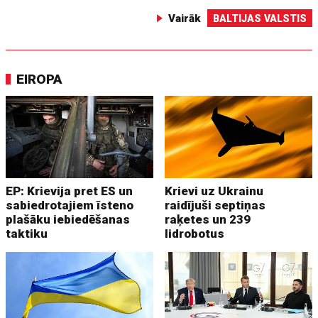
Vairāk
BALTIJAS VALSTIS
EIROPA
EP: Krievija pret ES un
Krievi uz Ukrainu
sabiedrotajiem īsteno
raidījuši septiņas
plašāku iebiedēšanas
raķetes un 239
taktiku
lidrobotus