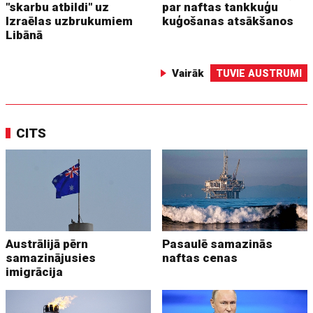
"skarbu atbildi" uz
par naftas tankkuģu
Izraēlas uzbrukumiem
kuģošanas atsākšanos
Libānā
Vairāk
TUVIE AUSTRUMI
CITS
Austrālijā pērn
Pasaulē samazinās
samazinājusies
naftas cenas
imigrācija