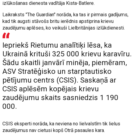
izlūkošanas dienesta vadītāja Kista-Batlere.
Laikraksts "The Guardian" norāda, ka tas ir pirmais gadījums,
kad tik augsti stāvošs britu ierēdnis apstiprina krievu
zaudējumu aplēses, ko veikuši Lielbritānijas izlūkdienesti.
Iepriekš Rietumu analītiķi lēsa, ka
Ukrainā krituši 325 000 krievu karavīru.
Šādu skaitli janvārī minēja, piemēram,
ASV Stratēģisko un starptautisko
pētījumu centrs (CSIS). Saskaņā ar
CSIS aplēsēm kopējais krievu
zaudējumu skaits sasniedzis 1 190
000.
CSIS eksperti norāda, ka neviena no lielvalstīm tik lielus
zaudējumus nav cietusi kopš Otrā pasaules kara.