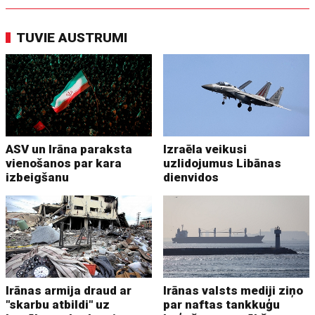
TUVIE AUSTRUMI
ASV un Irāna paraksta
Izraēla veikusi
vienošanos par kara
uzlidojumus Libānas
izbeigšanu
dienvidos
Irānas armija draud ar
Irānas valsts mediji ziņo
"skarbu atbildi" uz
par naftas tankkuģu