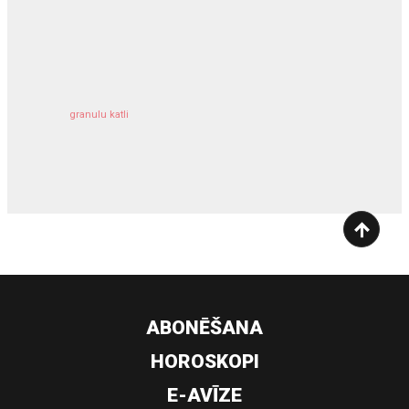
kravu apdrošināšana
granulu katli
siltumsūknis
ABONĒŠANA
HOROSKOPI
E-AVĪZE