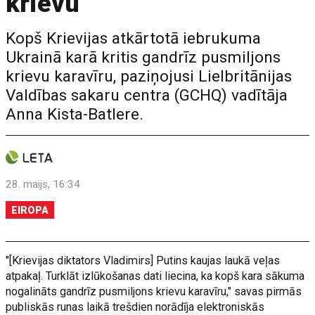
krievu
Kopš Krievijas atkārtotā iebrukuma
Ukrainā karā kritis gandrīz pusmiljons
krievu karavīru, paziņojusi Lielbritānijas
Valdības sakaru centra (GCHQ) vadītāja
Anna Kista-Batlere.
28. maijs, 16:34
EIROPA
"[Krievijas diktators Vladimirs] Putins kaujas laukā veļas
atpakaļ. Turklāt izlūkošanas dati liecina, ka kopš kara sākuma
nogalināts gandrīz pusmiljons krievu karavīru," savas pirmās
publiskās runas laikā trešdien norādīja elektroniskās