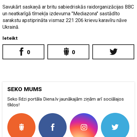
Savukārt saskaņā ar britu sabiedriskās raidorganizācijas BBC
un neatkarīgā tīmekļa izdevuma "Mediazona" sastādīto
sarakstu apstiprināta vismaz 221 206 krievu karavīru nāve
Ukrainā.
Ieteikt
0
0
SEKO MUMS
Seko līdzi portāla Diena.lv jaunākajām ziņām arī sociālajos
tīklos!