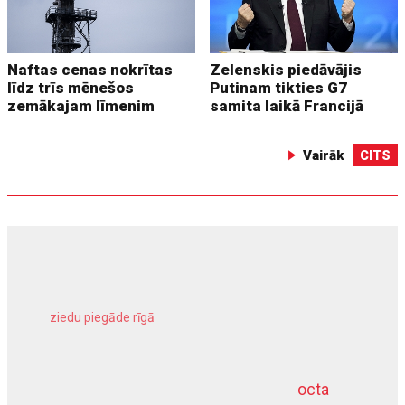
Naftas cenas nokrītas
Zelenskis piedāvājis
līdz trīs mēnešos
Putinam tikties G7
zemākajam līmenim
samita laikā Francijā
Vairāk
CITS
ziedu piegāde rīgā
meliorācijas darbi
octa
dziļurbums