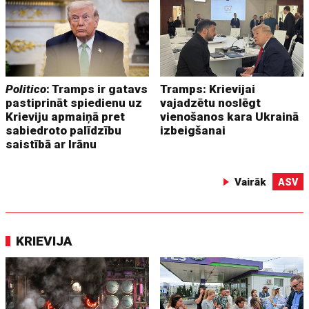
Politico
: Tramps ir gatavs
Tramps: Krievijai
pastiprināt spiedienu uz
vajadzētu noslēgt
Krieviju apmaiņā pret
vienošanos kara Ukrainā
sabiedroto palīdzību
izbeigšanai
saistībā ar Irānu
Vairāk
ASV
KRIEVIJA