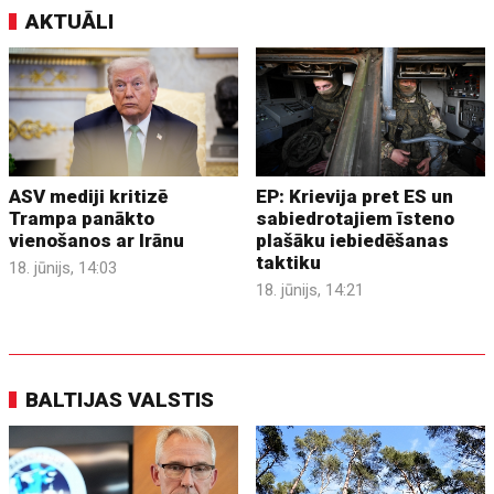
AKTUĀLI
ASV mediji kritizē
EP: Krievija pret ES un
Trampa panākto
sabiedrotajiem īsteno
vienošanos ar Irānu
plašāku iebiedēšanas
taktiku
18. jūnijs, 14:03
18. jūnijs, 14:21
BALTIJAS VALSTIS