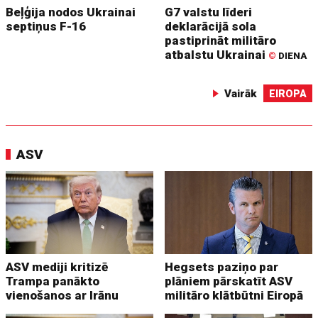
Beļģija nodos Ukrainai
G7 valstu līderi
septiņus F-16
deklarācijā sola
pastiprināt militāro
atbalstu Ukrainai
©
DIENA
Vairāk
EIROPA
ASV
ASV mediji kritizē
Hegsets paziņo par
Trampa panākto
plāniem pārskatīt ASV
vienošanos ar Irānu
militāro klātbūtni Eiropā