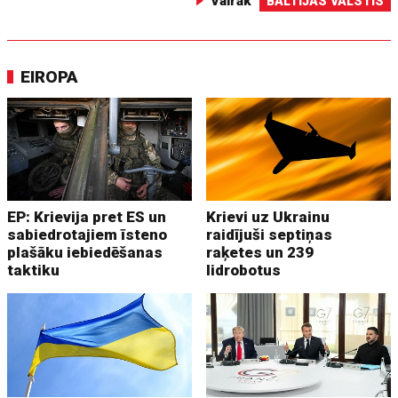
Vairāk
BALTIJAS VALSTIS
EIROPA
EP: Krievija pret ES un
Krievi uz Ukrainu
sabiedrotajiem īsteno
raidījuši septiņas
plašāku iebiedēšanas
raķetes un 239
taktiku
lidrobotus