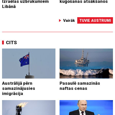
Izraēlas uzbrukumiem
kuģošanas atsākšanos
Libānā
Vairāk
TUVIE AUSTRUMI
CITS
Austrālijā pērn
Pasaulē samazinās
samazinājusies
naftas cenas
imigrācija