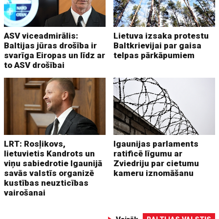
ASV viceadmirālis:
Lietuva izsaka protestu
Baltijas jūras drošība ir
Baltkrievijai par gaisa
svarīga Eiropas un līdz ar
telpas pārkāpumiem
to ASV drošībai
LRT: Rosļikovs,
Igaunijas parlaments
lietuvietis Kandrots un
ratificē līgumu ar
viņu sabiedrotie Igaunijā
Zviedriju par cietumu
savās valstīs organizē
kameru iznomāšanu
kustības neuzticības
vairošanai