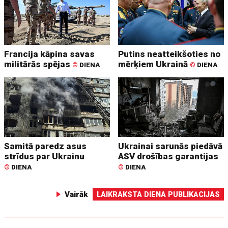
Francija kāpina savas
Putins neatteikšoties no
militārās spējas
mērķiem Ukrainā
©
DIENA
©
DIENA
Samitā paredz asus
Ukrainai sarunās piedāvā
strīdus par Ukrainu
ASV drošības garantijas
©
DIENA
©
DIENA
Vairāk
LAIKRAKSTA DIENA PUBLIKĀCIJAS