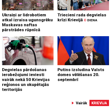
Ukraiņi ar lidrobotiem
Triecieni rada degvielas
atkal izraisa ugunsgrēku
krīzi Krievijā
©
DIENA
Maskavas naftas
pārstrādes rūpnīcā
Degvielas pārdošanas
Putins izsludina Valsts
ierobežojumi ieviesti
domes vēlēšanas 20.
vairāk nekā 50 Krievijas
septembrī
reģionos un okupētajās
teritorijās
Vairāk
KRIEVIJA