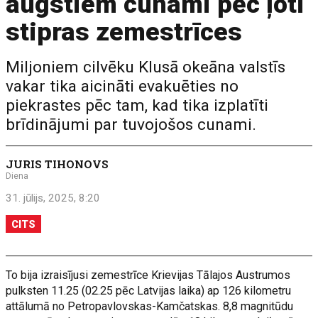
augstiem cunami pēc ļoti
stipras zemestrīces
Miljoniem cilvēku Klusā okeāna valstīs
vakar tika aicināti evakuēties no
piekrastes pēc tam, kad tika izplatīti
brīdinājumi par tuvojošos cunami.
JURIS TIHONOVS
Diena
31. jūlijs, 2025, 8:20
CITS
To bija izraisījusi zemestrīce Krievijas Tālajos Austrumos
pulksten 11.25 (02.25 pēc Latvijas laika) ap 126 kilometru
attālumā no Petropavlovskas-Kamčatskas. 8,8 magnitūdu