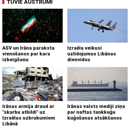
TUVIE AUSTRUMI
ASV un Irāna paraksta
Izraēla veikusi
vienošanos par kara
uzlidojumus Libānas
izbeigšanu
dienvidos
Irānas armija draud ar
Irānas valsts mediji ziņo
"skarbu atbildi" uz
par naftas tankkuģu
Izraēlas uzbrukumiem
kuģošanas atsākšanos
Libānā