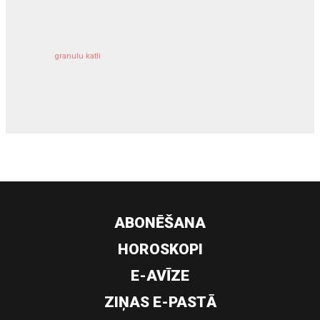
granulu katli
siltumsūknis
ABONĒŠANA
HOROSKOPI
E-AVĪZE
ZIŅAS E-PASTĀ