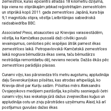
zemestrīce, kuras epicentrs atradās 18 kilometru dziļumā,
bija viena no stiprākajām jebkad reģistrētajām zemestrīcēm
un stiprākā kopš 2011. gada zemestrīces Japānā, kura bija
9,1 magnitūdu stipra, vēstīja Lielbritānijas sabiedriskā
raidsabiedrība BBC.
Associated Press,
atsaucoties uz Krievijas varasiestādēm,
vēstīja, ka Kamčatkas pussalā daži cilvēki guvuši
ievainojumus, cenšoties pēc iespējas ātrāk pamest ēkas
zemestrīces laikā. Petropavlovskā-Kamčatskā zemestrīces
laikā nogruva bērnudārza ēkas siena, taču bērnudārzs
nestrādāja remontdarbu dēļ, neviens necieta. Dažās ēkās pēc
zemestrīces parādījās plaisas.
Cunami viļņi, kas pārsniedza trīs metru augstumu, appludināja
daļu Severokuriļskas pilsētas, kas atrodas arhipelāgā, ko
Krievija dēvē par Kuriļu salām. Pilsētas mērs Aleksandrs
Ovsjaņņikovs medijiem pastāstīja, ka pilsētu sasnieguši četri
cunami viļņi, kas ieskaloja jūrā dažus zvejniecības kuģus un
appludināja ostu un zivju pārstrādes uzņēmumu Alaid, kā arī
postījumus guvušas dažas ēkas.