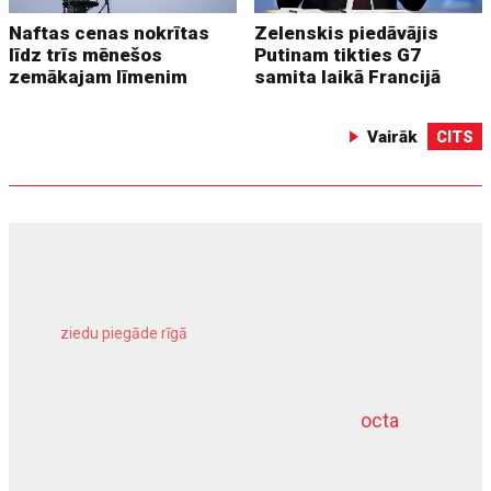
Naftas cenas nokrītas
Zelenskis piedāvājis
līdz trīs mēnešos
Putinam tikties G7
zemākajam līmenim
samita laikā Francijā
Vairāk
CITS
ziedu piegāde rīgā
meliorācijas darbi
octa
dziļurbums
kravu apdrošināšana