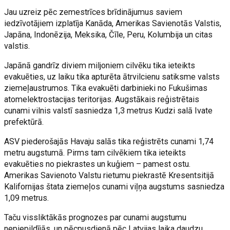
Jau uzreiz pēc zemestrīces brīdinājumus saviem
iedzīvotājiem izplatīja Kanāda, Amerikas Savienotās Valstis,
Japāna, Indonēzija, Meksika, Čīle, Peru, Kolumbija un citas
valstis.
Japānā gandrīz diviem miljoniem cilvēku tika ieteikts
evakuēties, uz laiku tika apturēta ātrvilcienu satiksme valsts
ziemeļaustrumos. Tika evakuēti darbinieki no Fukušimas
atomelektrostacijas teritorijas. Augstākais reģistrētais
cunami vilnis valstī sasniedza 1,3 metrus Kudzi salā Ivate
prefektūrā.
ASV piederošajās Havaju salās tika reģistrēts cunami 1,74
metru augstumā. Pirms tam cilvēkiem tika ieteikts
evakuēties no piekrastes un kuģiem – pamest ostu.
Amerikas Savienoto Valstu rietumu piekrastē Kresentsitijā
Kalifornijas štata ziemeļos cunami viļņa augstums sasniedza
1,09 metrus.
Taču vissliktākās prognozes par cunami augstumu
nepiepildījās, un pēcpusdienā pēc Latvijas laika daudzu