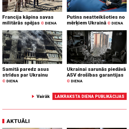
Francija kāpina savas
Putins neatteikšoties no
militārās spējas
mērķiem Ukrainā
©
DIENA
©
DIENA
Samitā paredz asus
Ukrainai sarunās piedāvā
strīdus par Ukrainu
ASV drošības garantijas
©
DIENA
©
DIENA
Vairāk
LAIKRAKSTA DIENA PUBLIKĀCIJAS
AKTUĀLI