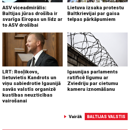
ASV viceadmirālis:
Lietuva izsaka protestu
Baltijas jūras drošība ir
Baltkrievijai par gaisa
svarīga Eiropas un līdz ar
telpas pārkāpumiem
to ASV drošībai
LRT: Rosļikovs,
Igaunijas parlaments
lietuvietis Kandrots un
ratificē līgumu ar
viņu sabiedrotie Igaunijā
Zviedriju par cietumu
savās valstīs organizē
kameru iznomāšanu
kustības neuzticības
vairošanai
Vairāk
BALTIJAS VALSTIS