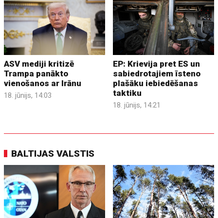
ASV mediji kritizē
EP: Krievija pret ES un
Trampa panākto
sabiedrotajiem īsteno
vienošanos ar Irānu
plašāku iebiedēšanas
taktiku
18. jūnijs, 14:03
18. jūnijs, 14:21
BALTIJAS VALSTIS