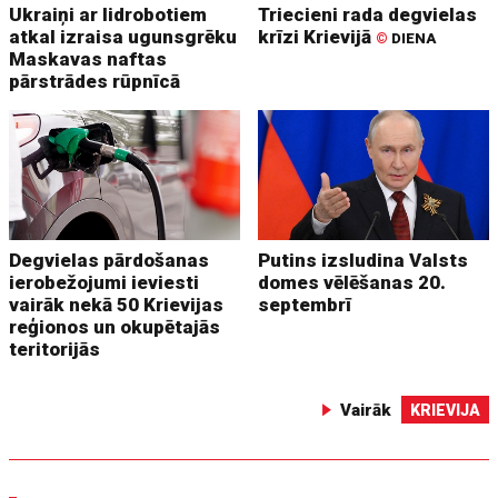
Ukraiņi ar lidrobotiem
Triecieni rada degvielas
atkal izraisa ugunsgrēku
krīzi Krievijā
©
DIENA
Maskavas naftas
pārstrādes rūpnīcā
Degvielas pārdošanas
Putins izsludina Valsts
ierobežojumi ieviesti
domes vēlēšanas 20.
vairāk nekā 50 Krievijas
septembrī
reģionos un okupētajās
teritorijās
Vairāk
KRIEVIJA