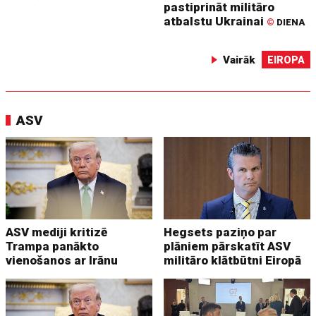
pastiprināt militāro
atbalstu Ukrainai
©
DIENA
Vairāk
EIROPA
ASV
ASV mediji kritizē
Hegsets paziņo par
Trampa panākto
plāniem pārskatīt ASV
vienošanos ar Irānu
militāro klātbūtni Eiropā