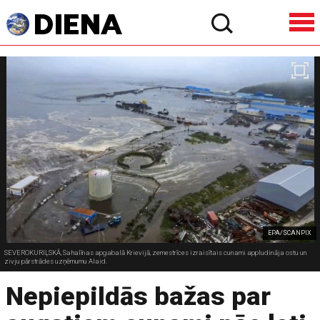
EPA/SCANPIX
SEVEROKURIĻSKĀ, Sahalīnas apgabalā Krievijā, zemestrīces izraisītais cunami appludināja ostu un
zivju pārstrādes uzņēmumu Alaid.
Nepiepildās bažas par