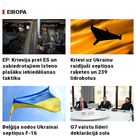
EIROPA
EP: Krievija pret ES un
Krievi uz Ukrainu
sabiedrotajiem īsteno
raidījuši septiņas
plašāku iebiedēšanas
raķetes un 239
taktiku
lidrobotus
Beļģija nodos Ukrainai
G7 valstu līderi
septiņus F-16
deklarācijā sola