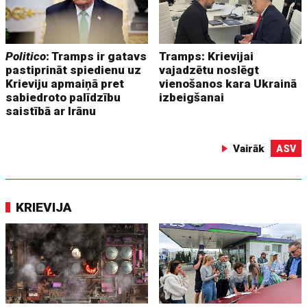
Politico
: Tramps ir gatavs
Tramps: Krievijai
pastiprināt spiedienu uz
vajadzētu noslēgt
Krieviju apmaiņā pret
vienošanos kara Ukrainā
sabiedroto palīdzību
izbeigšanai
saistībā ar Irānu
Vairāk
ASV
KRIEVIJA