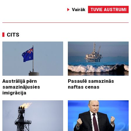
Vairāk
TUVIE AUSTRUMI
CITS
Austrālijā pērn
Pasaulē samazinās
samazinājusies
naftas cenas
imigrācija