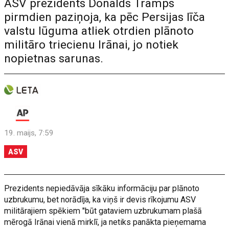
ASV prezidents Donalds Tramps
pirmdien paziņoja, ka pēc Persijas līča
valstu lūguma atliek otrdien plānoto
militāro triecienu Irānai, jo notiek
nopietnas sarunas.
19. maijs, 7:59
ASV
Prezidents nepiedāvāja sīkāku informāciju par plānoto
uzbrukumu, bet norādīja, ka viņš ir devis rīkojumu ASV
militārajiem spēkiem "būt gataviem uzbrukumam plašā
mērogā Irānai vienā mirklī, ja netiks panākta pieņemama