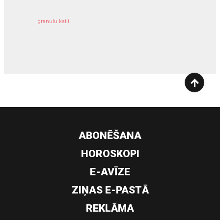
granulu katli
siltumsūknis
ABONĒŠANA
HOROSKOPI
E-AVĪZE
ZIŅAS E-PASTĀ
REKLĀMA