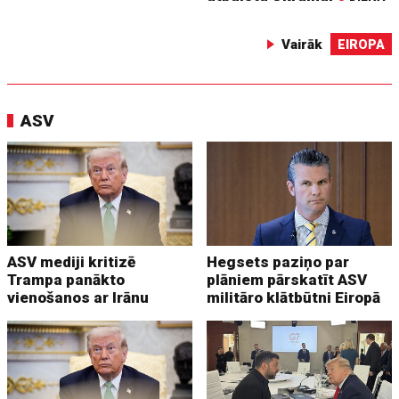
Vairāk
EIROPA
ASV
ASV mediji kritizē
Hegsets paziņo par
Trampa panākto
plāniem pārskatīt ASV
vienošanos ar Irānu
militāro klātbūtni Eiropā