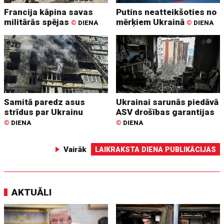
Francija kāpina savas
Putins neatteikšoties no
militārās spējas
mērķiem Ukrainā
©
DIENA
©
DIENA
Samitā paredz asus
Ukrainai sarunās piedāvā
strīdus par Ukrainu
ASV drošības garantijas
©
DIENA
©
DIENA
Vairāk
LAIKRAKSTA DIENA PUBLIKĀCIJAS
AKTUĀLI