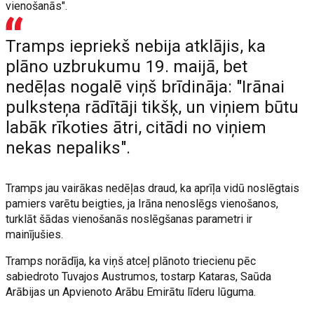
vienošanās".
Tramps iepriekš nebija atklājis, ka
plāno uzbrukumu 19. maijā, bet
nedēļas nogalē viņš brīdināja: "Irānai
pulksteņa rādītāji tikšķ, un viņiem būtu
labāk rīkoties ātri, citādi no viņiem
nekas nepaliks".
Tramps jau vairākas nedēļas draud, ka aprīļa vidū noslēgtais
pamiers varētu beigties, ja Irāna nenoslēgs vienošanos,
turklāt šādas vienošanās noslēgšanas parametri ir
mainījušies.
Tramps norādīja, ka viņš atceļ plānoto triecienu pēc
sabiedroto Tuvajos Austrumos, tostarp Kataras, Saūda
Arābijas un Apvienoto Arābu Emirātu līderu lūguma.