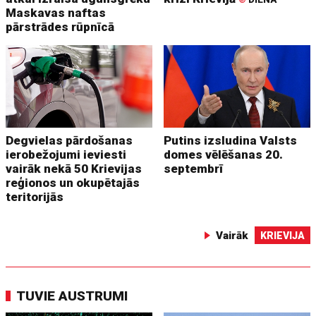
Maskavas naftas
pārstrādes rūpnīcā
Degvielas pārdošanas
Putins izsludina Valsts
ierobežojumi ieviesti
domes vēlēšanas 20.
vairāk nekā 50 Krievijas
septembrī
reģionos un okupētajās
teritorijās
Vairāk
KRIEVIJA
TUVIE AUSTRUMI