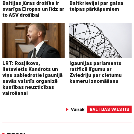
Baltijas jūras drošība ir
Baltkrievijai par gaisa
svarīga Eiropas un līdz ar
telpas pārkāpumiem
to ASV drošībai
LRT: Rosļikovs,
Igaunijas parlaments
lietuvietis Kandrots un
ratificē līgumu ar
viņu sabiedrotie Igaunijā
Zviedriju par cietumu
savās valstīs organizē
kameru iznomāšanu
kustības neuzticības
vairošanai
Vairāk
BALTIJAS VALSTIS