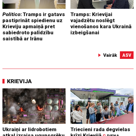
Politico
: Tramps ir gatavs
Tramps: Krievijai
pastiprināt spiedienu uz
vajadzētu noslēgt
Krieviju apmaiņā pret
vienošanos kara Ukrainā
sabiedroto palīdzību
izbeigšanai
saistībā ar Irānu
Vairāk
ASV
KRIEVIJA
Ukraiņi ar lidrobotiem
Triecieni rada degvielas
atkal izraisa ugunsgrēku
krīzi Krievijā
©
DIENA