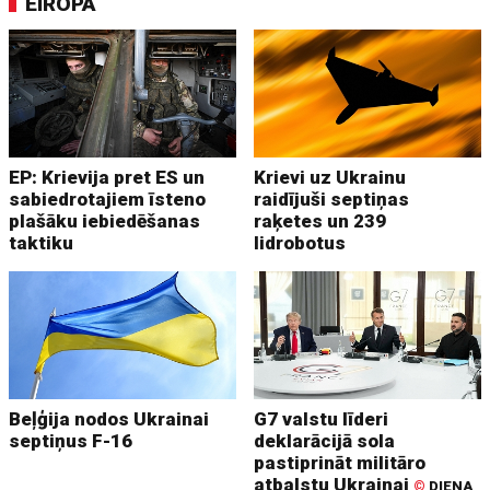
EIROPA
EP: Krievija pret ES un
Krievi uz Ukrainu
sabiedrotajiem īsteno
raidījuši septiņas
plašāku iebiedēšanas
raķetes un 239
taktiku
lidrobotus
Beļģija nodos Ukrainai
G7 valstu līderi
septiņus F-16
deklarācijā sola
pastiprināt militāro
atbalstu Ukrainai
©
DIENA