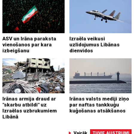
ASV un Irāna paraksta
Izraēla veikusi
vienošanos par kara
uzlidojumus Libānas
izbeigšanu
dienvidos
Irānas armija draud ar
Irānas valsts mediji ziņo
"skarbu atbildi" uz
par naftas tankkuģu
Izraēlas uzbrukumiem
kuģošanas atsākšanos
Libānā
Vairāk
TUVIE AUSTRUMI