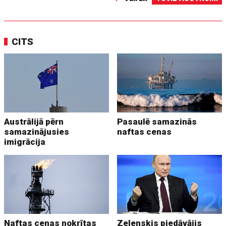
CITS
Austrālijā pērn
Pasaulē samazinās
samazinājusies
naftas cenas
imigrācija
Naftas cenas nokrītas
Zelenskis piedāvājis