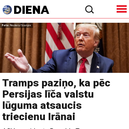
Foto
: Reuters/Scanpix
Tramps paziņo, ka pēc
Persijas līča valstu
lūguma atsaucis
triecienu Irānai