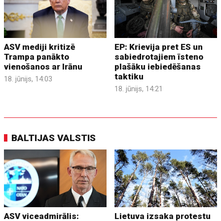
ASV mediji kritizē
EP: Krievija pret ES un
Trampa panākto
sabiedrotajiem īsteno
vienošanos ar Irānu
plašāku iebiedēšanas
taktiku
18. jūnijs, 14:03
18. jūnijs, 14:21
BALTIJAS VALSTIS
ASV viceadmirālis:
Lietuva izsaka protestu