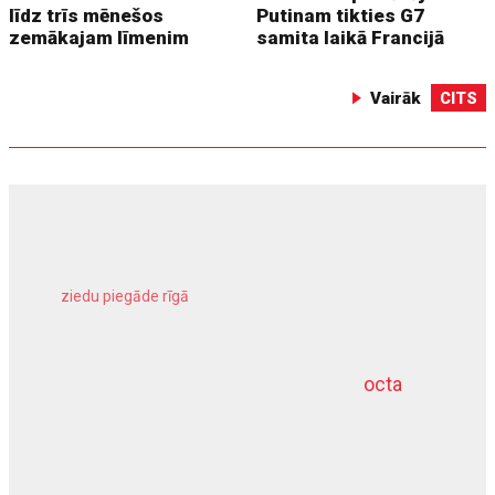
līdz trīs mēnešos
Putinam tikties G7
zemākajam līmenim
samita laikā Francijā
Vairāk
CITS
ziedu piegāde rīgā
meliorācijas darbi
octa
dziļurbums
kravu apdrošināšana