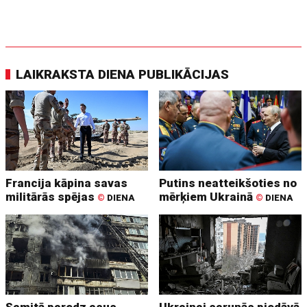
LAIKRAKSTA DIENA PUBLIKĀCIJAS
Francija kāpina savas
Putins neatteikšoties no
militārās spējas
mērķiem Ukrainā
©
DIENA
©
DIENA
Samitā paredz asus
Ukrainai sarunās piedāvā