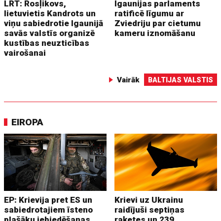
LRT: Rosļikovs,
Igaunijas parlaments
lietuvietis Kandrots un
ratificē līgumu ar
viņu sabiedrotie Igaunijā
Zviedriju par cietumu
savās valstīs organizē
kameru iznomāšanu
kustības neuzticības
vairošanai
Vairāk
BALTIJAS VALSTIS
EIROPA
EP: Krievija pret ES un
Krievi uz Ukrainu
sabiedrotajiem īsteno
raidījuši septiņas
plašāku iebiedēšanas
raķetes un 239