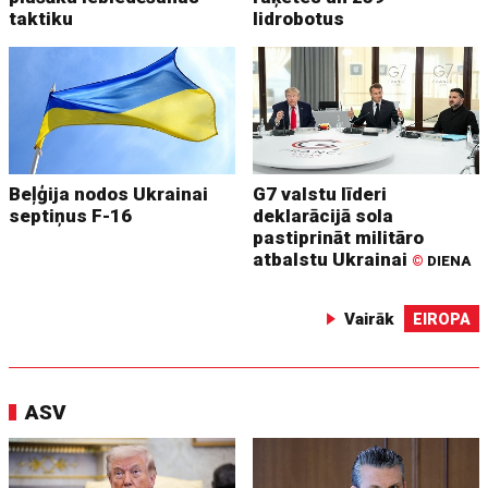
taktiku
lidrobotus
Beļģija nodos Ukrainai
G7 valstu līderi
septiņus F-16
deklarācijā sola
pastiprināt militāro
atbalstu Ukrainai
©
DIENA
Vairāk
EIROPA
ASV