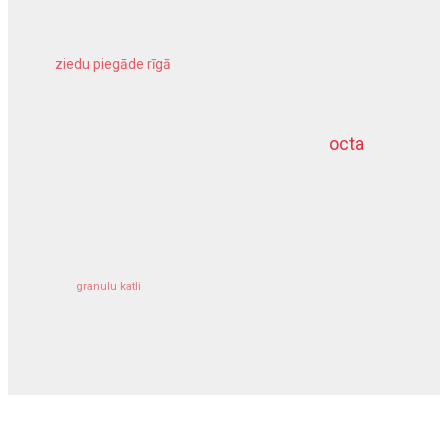
ziedu piegāde rīgā
meliorācijas darbi
octa
dziļurbums
kravu apdrošināšana
granulu katli
siltumsūknis