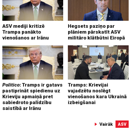
ASV mediji kritizē
Hegsets paziņo par
Trampa panākto
plāniem pārskatīt ASV
vienošanos ar Irānu
militāro klātbūtni Eiropā
Politico
: Tramps ir gatavs
Tramps: Krievijai
pastiprināt spiedienu uz
vajadzētu noslēgt
Krieviju apmaiņā pret
vienošanos kara Ukrainā
sabiedroto palīdzību
izbeigšanai
saistībā ar Irānu
Vairāk
ASV