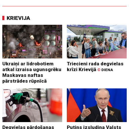
KRIEVIJA
Ukraiņi ar lidrobotiem
Triecieni rada degvielas
atkal izraisa ugunsgrēku
krīzi Krievijā
©
DIENA
Maskavas naftas
pārstrādes rūpnīcā
Degvielas pārdošanas
Putins izsludina Valsts