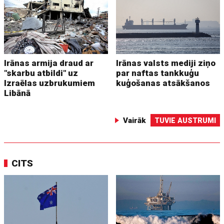
Irānas armija draud ar
Irānas valsts mediji ziņo
"skarbu atbildi" uz
par naftas tankkuģu
Izraēlas uzbrukumiem
kuģošanas atsākšanos
Libānā
Vairāk
TUVIE AUSTRUMI
CITS