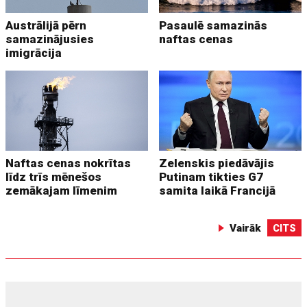
Austrālijā pērn
Pasaulē samazinās
samazinājusies
naftas cenas
imigrācija
Naftas cenas nokrītas
Zelenskis piedāvājis
līdz trīs mēnešos
Putinam tikties G7
zemākajam līmenim
samita laikā Francijā
Vairāk
CITS