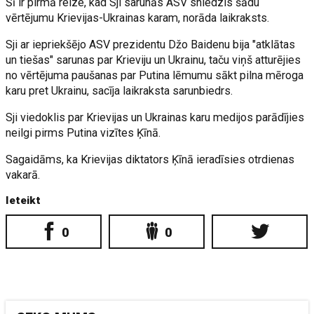
Šī ir pirmā reize, kad Sji sarunās ASV sniedzis šādu
vērtējumu Krievijas-Ukrainas karam, norāda laikraksts.
Sji ar iepriekšējo ASV prezidentu Džo Baidenu bija "atklātas
un tiešas" sarunas par Krieviju un Ukrainu, taču viņš atturējies
no vērtējuma paušanas par Putina lēmumu sākt pilna mēroga
karu pret Ukrainu, sacīja laikraksta sarunbiedrs.
Sji viedoklis par Krievijas un Ukrainas karu medijos parādījies
neilgi pirms Putina vizītes Ķīnā.
Sagaidāms, ka Krievijas diktators Ķīnā ieradīsies otrdienas
vakarā.
Ieteikt
0
0