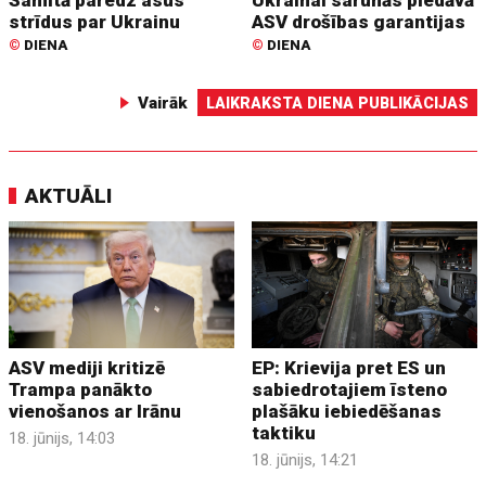
strīdus par Ukrainu
ASV drošības garantijas
©
DIENA
©
DIENA
Vairāk
LAIKRAKSTA DIENA PUBLIKĀCIJAS
AKTUĀLI
ASV mediji kritizē
EP: Krievija pret ES un
Trampa panākto
sabiedrotajiem īsteno
vienošanos ar Irānu
plašāku iebiedēšanas
taktiku
18. jūnijs, 14:03
18. jūnijs, 14:21