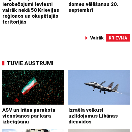
ierobežojumi ieviesti
domes vēlēšanas 20.
vairāk nekā 50 Krievijas
septembrī
reģionos un okupētajās
teritorijās
Vairāk
KRIEVIJA
TUVIE AUSTRUMI
ASV un Irāna paraksta
Izraēla veikusi
vienošanos par kara
uzlidojumus Libānas
izbeigšanu
dienvidos