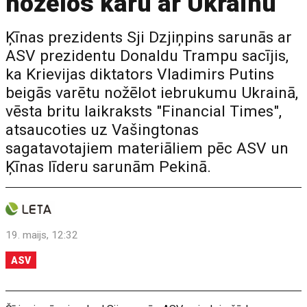
nožēlos karu ar Ukrainu
Ķīnas prezidents Sji Dzjiņpins sarunās ar
ASV prezidentu Donaldu Trampu sacījis,
ka Krievijas diktators Vladimirs Putins
beigās varētu nožēlot iebrukumu Ukrainā,
vēsta britu laikraksts "Financial Times",
atsaucoties uz Vašingtonas
sagatavotajiem materiāliem pēc ASV un
Ķīnas līderu sarunām Pekinā.
19. maijs, 12:32
ASV