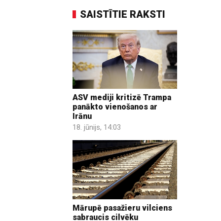
SAISTĪTIE RAKSTI
ASV mediji kritizē Trampa
panākto vienošanos ar
Irānu
18. jūnijs, 14:03
Mārupē pasažieru vilciens
sabraucis cilvēku