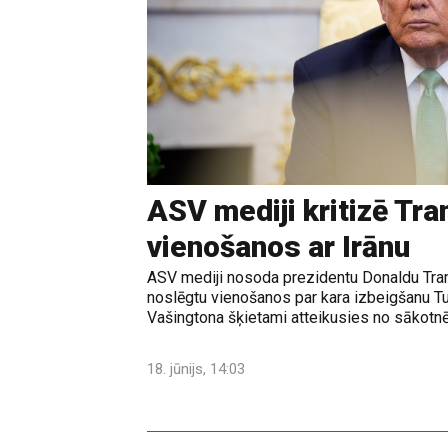
ASV mediji kritizē Tr
vienošanos ar Irānu
ASV mediji nosoda prezidentu Donaldu Tram
noslēgtu vienošanos par kara izbeigšanu T
Vašingtona šķietami atteikusies no sākotnē
18. jūnijs, 14:03