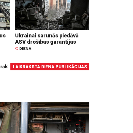
dus
Ukrainai sarunās piedāvā
ASV drošības garantijas
©
DIENA
irāk
LAIKRAKSTA DIENA PUBLIKĀCIJAS