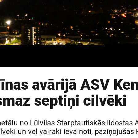
īnas avārijā ASV Ken
smaz septiņi cilvēki
etālu no Lūivilas Starptautiskās lidostas 
ilvēki un vēl vairāki ievainoti, paziņojuš