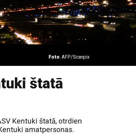
Foto
: AFP/Scanpix
tuki štatā
ASV Kentuki štatā, otrdien
as Kentuki amatpersonas.