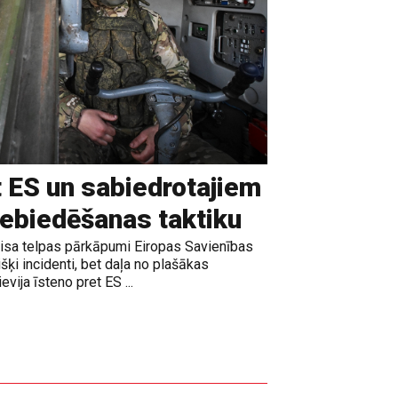
t ES un sabiedrotajiem
iebiedēšanas taktiku
gaisa telpas pārkāpumi Eiropas Savienības
išķi incidenti, bet daļa no plašākas
vija īsteno pret ES ...