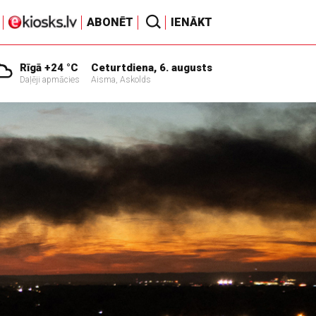
ABONĒT
IENĀKT
Rīgā +24 °C
Ceturtdiena, 6. augusts
Daļēji apmācies
Aisma, Askolds