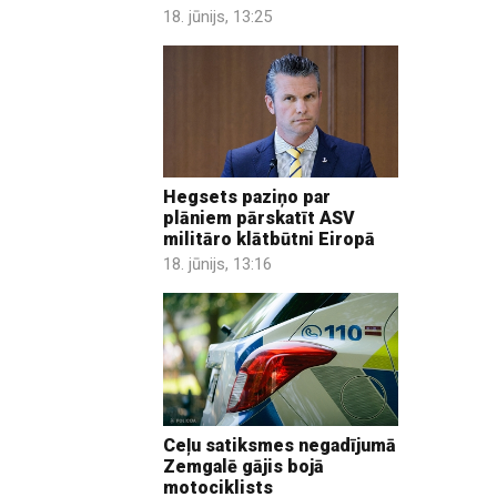
18. jūnijs, 13:25
Hegsets paziņo par
plāniem pārskatīt ASV
militāro klātbūtni Eiropā
18. jūnijs, 13:16
Ceļu satiksmes negadījumā
Zemgalē gājis bojā
motociklists