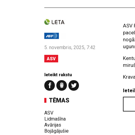
ASV F
pace
nogāž
ugun
5. novembris, 2025, 7:42
Kentu
ASV
miruš
Ieteikt rakstu
Krava
Ietei
TĒMAS
ASV
Lidmašīna
Avārijas
Bojāgājušie