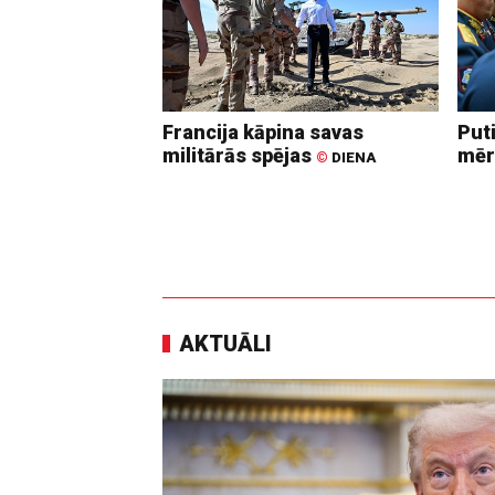
Francija kāpina savas
Put
militārās spējas
mēr
©
DIENA
AKTUĀLI