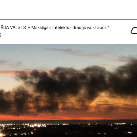
, TĀDA VALSTS
Mākslīgais intelekts - draugs vai drauds?
6