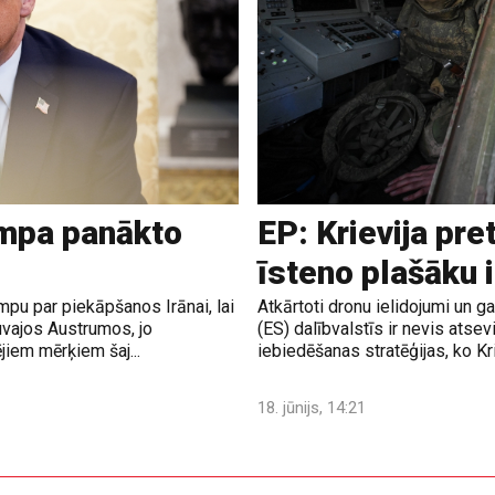
ampa panākto
EP: Krievija pre
īsteno plašāku 
pu par piekāpšanos Irānai, lai
Atkārtoti dronu ielidojumi un 
uvajos Austrumos, jo
(ES) dalībvalstīs ir nevis atsev
jiem mērķiem šaj...
iebiedēšanas stratēģijas, ko Krie
18. jūnijs, 14:21