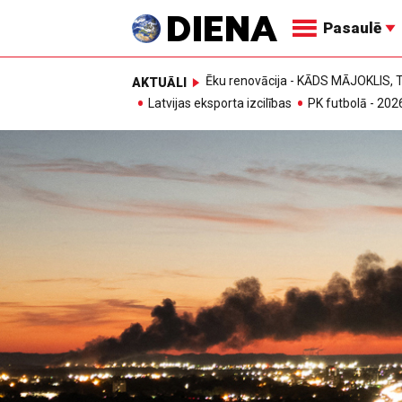
Pasaulē
Ēku renovācija - KĀDS MĀJOKLIS
AKTUĀLI
Latvijas eksporta izcilības
PK futbolā - 202