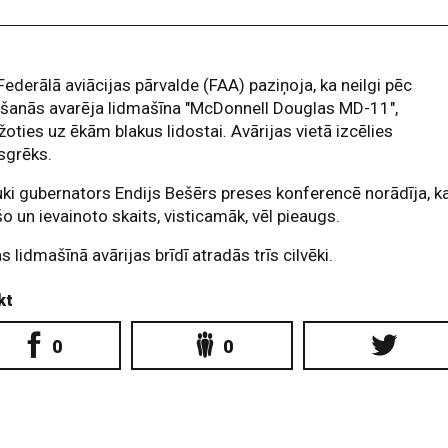
ederālā aviācijas pārvalde (FAA) paziņoja, ka neilgi pēc
lšanās avarēja lidmašīna "McDonnell Douglas MD-11",
oties uz ēkām blakus lidostai. Avārijas vietā izcēlies
sgrēks.
ki gubernators Endijs Bešērs preses konferencē norādīja, k
o un ievainoto skaits, visticamāk, vēl pieaugs.
s lidmašīnā avārijas brīdī atradās trīs cilvēki.
kt
0
0