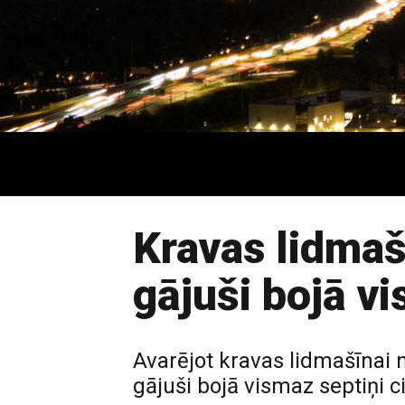
Kravas lidmaš
gājuši bojā vi
Avarējot kravas lidmašīnai n
gājuši bojā vismaz septiņi c