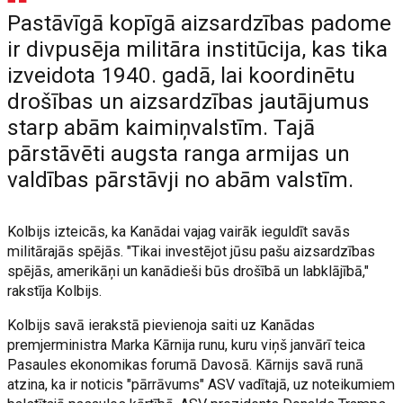
Pastāvīgā kopīgā aizsardzības padome
ir divpusēja militāra institūcija, kas tika
izveidota 1940. gadā, lai koordinētu
drošības un aizsardzības jautājumus
starp abām kaimiņvalstīm. Tajā
pārstāvēti augsta ranga armijas un
valdības pārstāvji no abām valstīm.
Kolbijs izteicās, ka Kanādai vajag vairāk ieguldīt savās
militārajās spējās. "Tikai investējot jūsu pašu aizsardzības
spējās, amerikāņi un kanādieši būs drošībā un labklājībā,"
rakstīja Kolbijs.
Kolbijs savā ierakstā pievienoja saiti uz Kanādas
premjerministra Marka Kārnija runu, kuru viņš janvārī teica
Pasaules ekonomikas forumā Davosā. Kārnijs savā runā
atzina, ka ir noticis "pārrāvums" ASV vadītajā, uz noteikumiem