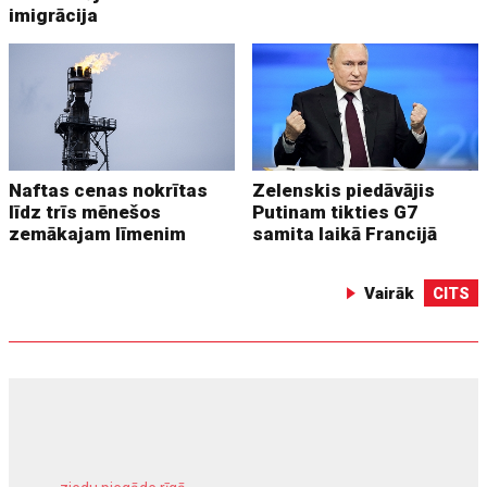
imigrācija
Naftas cenas nokrītas
Zelenskis piedāvājis
līdz trīs mēnešos
Putinam tikties G7
zemākajam līmenim
samita laikā Francijā
Vairāk
CITS