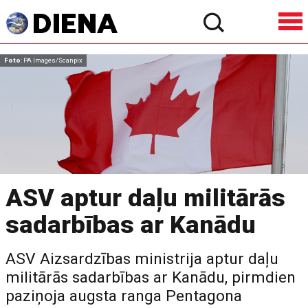
Foto
: PA Images/Scanpix
ASV aptur daļu militārās
sadarbības ar Kanādu
ASV Aizsardzības ministrija aptur daļu
militārās sadarbības ar Kanādu, pirmdien
paziņoja augsta ranga Pentagona