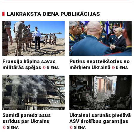
LAIKRAKSTA DIENA PUBLIKĀCIJAS
Francija kāpina savas
Putins neatteikšoties no
militārās spējas
mērķiem Ukrainā
©
DIENA
©
DIENA
Samitā paredz asus
Ukrainai sarunās piedāvā
strīdus par Ukrainu
ASV drošības garantijas
©
DIENA
©
DIENA