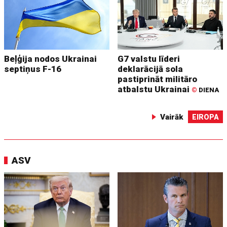
Beļģija nodos Ukrainai
G7 valstu līderi
septiņus F-16
deklarācijā sola
pastiprināt militāro
atbalstu Ukrainai
©
DIENA
Vairāk
EIROPA
ASV