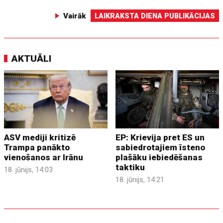
Vairāk
LAIKRAKSTA DIENA PUBLIKĀCIJAS
AKTUĀLI
ASV mediji kritizē
EP: Krievija pret ES un
Trampa panākto
sabiedrotajiem īsteno
vienošanos ar Irānu
plašāku iebiedēšanas
taktiku
18. jūnijs, 14:03
18. jūnijs, 14:21