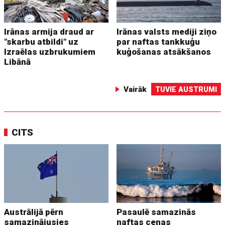
Irānas armija draud ar
Irānas valsts mediji ziņo
"skarbu atbildi" uz
par naftas tankkuģu
Izraēlas uzbrukumiem
kuģošanas atsākšanos
Libānā
Vairāk
TUVIE AUSTRUMI
CITS
Austrālijā pērn
Pasaulē samazinās
samazinājusies
naftas cenas