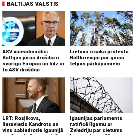
BALTIJAS VALSTIS
ASV viceadmirālis:
Lietuva izsaka protestu
Baltijas jūras drošība ir
Baltkrievijai par gaisa
svarīga Eiropas un līdz ar
telpas pārkāpumiem
to ASV drošībai
LRT: Rosļikovs,
Igaunijas parlaments
lietuvietis Kandrots un
ratificē līgumu ar
viņu sabiedrotie Igaunijā
Zviedriju par cietumu