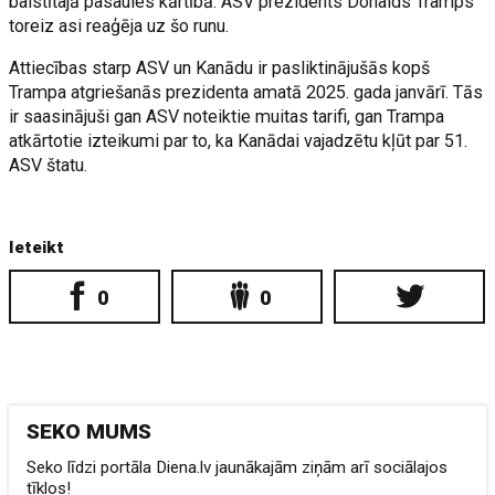
balstītajā pasaules kārtībā. ASV prezidents Donalds Tramps
toreiz asi reaģēja uz šo runu.
Attiecības starp ASV un Kanādu ir pasliktinājušās kopš
Trampa atgriešanās prezidenta amatā 2025. gada janvārī. Tās
ir saasinājuši gan ASV noteiktie muitas tarifi, gan Trampa
atkārtotie izteikumi par to, ka Kanādai vajadzētu kļūt par 51.
ASV štatu.
Ieteikt
0
0
SEKO MUMS
Seko līdzi portāla Diena.lv jaunākajām ziņām arī sociālajos
tīklos!