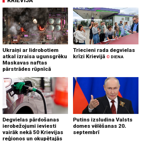
KRIEVIJA
Ukraiņi ar lidrobotiem
Triecieni rada degvielas
atkal izraisa ugunsgrēku
krīzi Krievijā
©
DIENA
Maskavas naftas
pārstrādes rūpnīcā
Degvielas pārdošanas
Putins izsludina Valsts
ierobežojumi ieviesti
domes vēlēšanas 20.
vairāk nekā 50 Krievijas
septembrī
reģionos un okupētajās