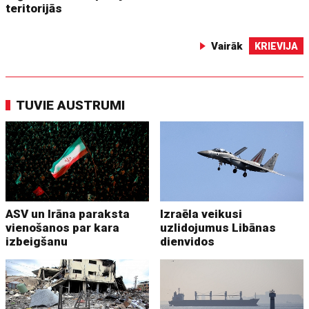
teritorijās
Vairāk
KRIEVIJA
TUVIE AUSTRUMI
ASV un Irāna paraksta
Izraēla veikusi
vienošanos par kara
uzlidojumus Libānas
izbeigšanu
dienvidos