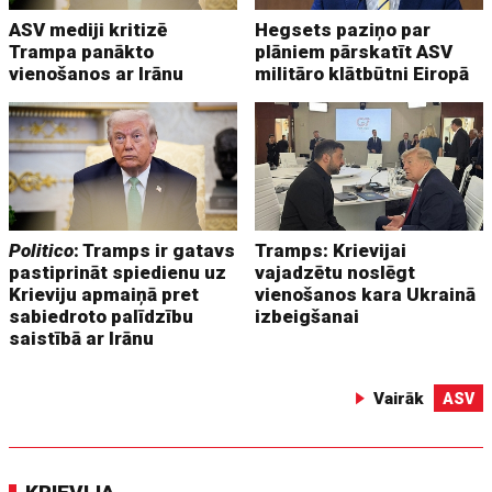
ASV mediji kritizē
Hegsets paziņo par
Trampa panākto
plāniem pārskatīt ASV
vienošanos ar Irānu
militāro klātbūtni Eiropā
Politico
: Tramps ir gatavs
Tramps: Krievijai
pastiprināt spiedienu uz
vajadzētu noslēgt
Krieviju apmaiņā pret
vienošanos kara Ukrainā
sabiedroto palīdzību
izbeigšanai
saistībā ar Irānu
Vairāk
ASV