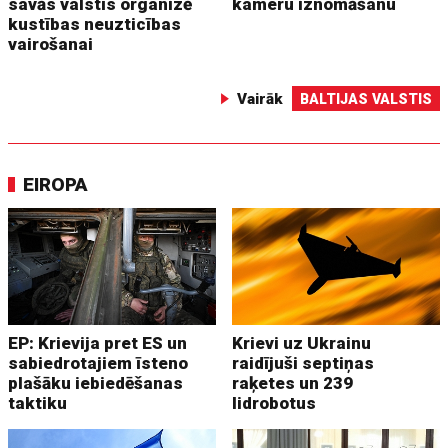
savās valstīs organizē
kameru iznomāšanu
kustības neuzticības
vairošanai
Vairāk
BALTIJAS VALSTIS
EIROPA
EP: Krievija pret ES un
Krievi uz Ukrainu
sabiedrotajiem īsteno
raidījuši septiņas
plašāku iebiedēšanas
raķetes un 239
taktiku
lidrobotus