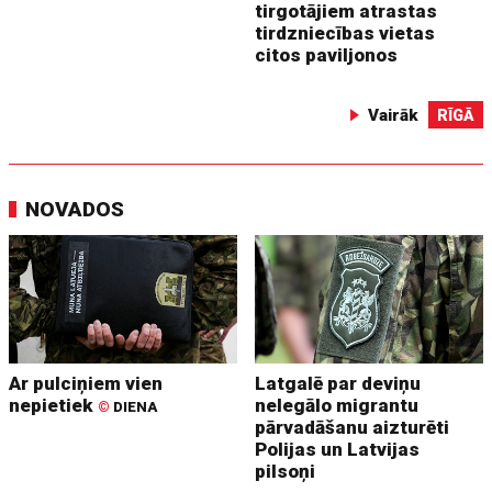
tirgotājiem atrastas
tirdzniecības vietas
citos paviljonos
Vairāk
RĪGĀ
NOVADOS
Ar pulciņiem vien
Latgalē par deviņu
nepietiek
nelegālo migrantu
©
DIENA
pārvadāšanu aizturēti
Polijas un Latvijas
pilsoņi