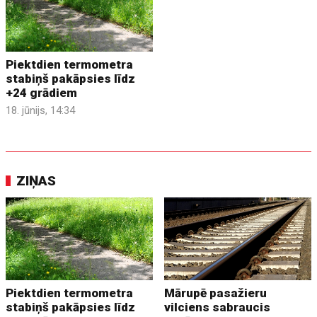
Piektdien termometra
stabiņš pakāpsies līdz
+24 grādiem
18. jūnijs, 14:34
ZIŅAS
Piektdien termometra
Mārupē pasažieru
stabiņš pakāpsies līdz
vilciens sabraucis