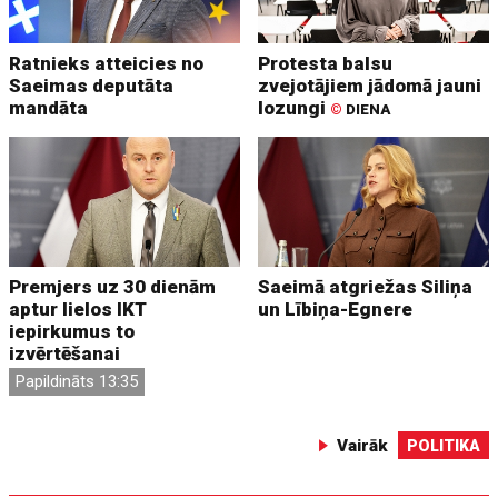
Ratnieks atteicies no
Protesta balsu
Saeimas deputāta
zvejotājiem jādomā jauni
mandāta
lozungi
©
DIENA
Premjers uz 30 dienām
Saeimā atgriežas Siliņa
aptur lielos IKT
un Lībiņa-Egnere
iepirkumus to
izvērtēšanai
Papildināts 13:35
Vairāk
POLITIKA