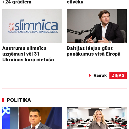
+24 grādiem
cilvēku
Austrumu slimnīca
Baltijas idejas gūst
uzņēmusi vēl 31
panākumus visā Eiropā
Ukrainas karā cietušo
Vairāk
ZIŅAS
POLITIKA