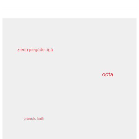
ziedu piegāde rīgā
meliorācijas darbi
octa
dziļurbums
kravu apdrošināšana
granulu katli
siltumsūknis