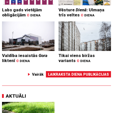
Labs gads vietējām
Vēsture
Dienā
: Ulmaņa
obligācijām
trīs veltes
©
DIENA
©
DIENA
Valdība iesaistās
Gora
Tikai viens biržas
liktenī
variants
©
DIENA
©
DIENA
Vairāk
LAIKRAKSTA DIENA PUBLIKĀCIJAS
AKTUĀLI