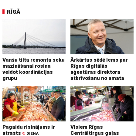
RĪGĀ
Vanšu tilta remonta seku
Ārkārtas sēdē lems par
mazināšanai rosina
Rīgas digitālās
veidot koordinācijas
aģentūras direktora
grupu
atbrīvošanu no amata
Pagaidu risinājums ir
Visiem Rīgas
atrasts
Centrāltirgus gaļas
©
DIENA