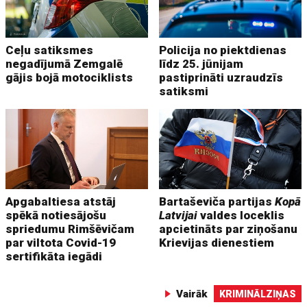
Ceļu satiksmes
Policija no piektdienas
negadījumā Zemgalē
līdz 25. jūnijam
gājis bojā motociklists
pastiprināti uzraudzīs
satiksmi
Apgabaltiesa atstāj
Bartaševiča partijas
Kopā
spēkā notiesājošu
Latvijai
valdes loceklis
spriedumu Rimšēvičam
apcietināts par ziņošanu
par viltota Covid-19
Krievijas dienestiem
sertifikāta iegādi
Vairāk
KRIMINĀLZIŅAS