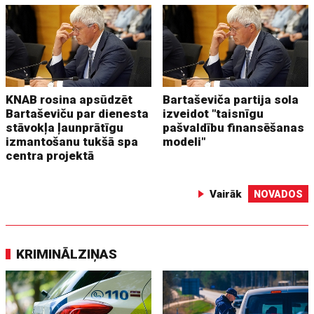
KNAB rosina apsūdzēt
Bartaševiča partija sola
Bartaševiču par dienesta
izveidot "taisnīgu
stāvokļa ļaunprātīgu
pašvaldību finansēšanas
izmantošanu tukšā spa
modeli"
centra projektā
Vairāk
NOVADOS
KRIMINĀLZIŅAS