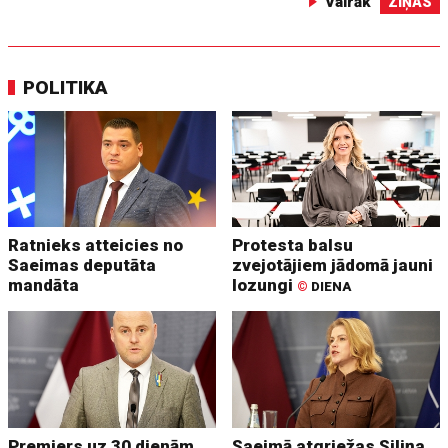
Vairāk
ZIŅAS
POLITIKA
Ratnieks atteicies no
Protesta balsu
Saeimas deputāta
zvejotājiem jādomā jauni
mandāta
lozungi
©
DIENA
Premjers uz 30 dienām
Saeimā atgriežas Siliņa