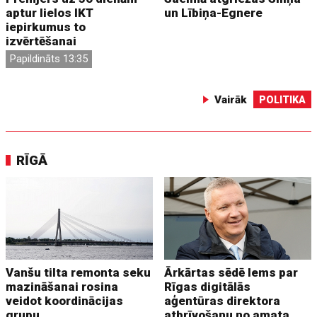
aptur lielos IKT
un Lībiņa-Egnere
iepirkumus to
izvērtēšanai
Papildināts 13:35
Vairāk
POLITIKA
RĪGĀ
Vanšu tilta remonta seku
Ārkārtas sēdē lems par
mazināšanai rosina
Rīgas digitālās
veidot koordinācijas
aģentūras direktora
grupu
atbrīvošanu no amata