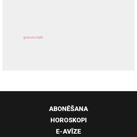
kravu apdrošināšana
granulu katli
siltumsūknis
ABONĒŠANA
HOROSKOPI
E-AVĪZE