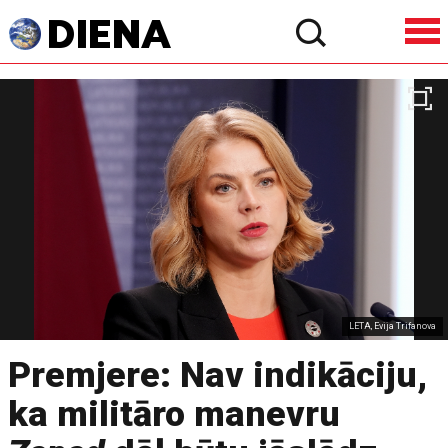
LETA, Evija Trifanova
Premjere: Nav indikāciju,
ka militāro manevru