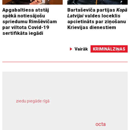
Apgabaltiesa atstāj
Bartaševiča partijas
Kopā
spēkā notiesājošu
Latvijai
valdes loceklis
spriedumu Rimšēvičam
apcietināts par ziņošanu
par viltota Covid-19
Krievijas dienestiem
sertifikāta iegādi
Vairāk
KRIMINĀLZIŅAS
ziedu piegāde rīgā
meliorācijas darbi
octa
dziļurbums