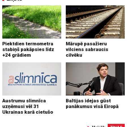
Piektdien termometra
Mārupē pasažieru
stabiņš pakāpsies līdz
vilciens sabraucis
+24 grādiem
cilvēku
Austrumu slimnīca
Baltijas idejas gūst
uzņēmusi vēl 31
panākumus visā Eiropā
Ukrainas karā cietušo