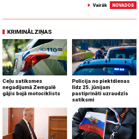
Vairāk
NOVADOS
KRIMINĀLZIŅAS
Ceļu satiksmes
Policija no piektdienas
negadījumā Zemgalē
līdz 25. jūnijam
gājis bojā motociklists
pastiprināti uzraudzīs
satiksmi