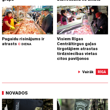
Pagaidu risinājums ir
Visiem Rīgas
atrasts
Centrāltirgus gaļas
©
DIENA
tirgotājiem atrastas
tirdzniecības vietas
citos paviljonos
Vairāk
RĪGĀ
NOVADOS