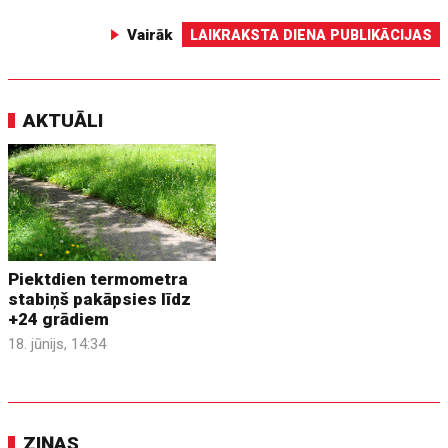
Vairāk
LAIKRAKSTA DIENA PUBLIKĀCIJAS
AKTUĀLI
Piektdien termometra
stabiņš pakāpsies līdz
+24 grādiem
18. jūnijs, 14:34
ZIŅAS