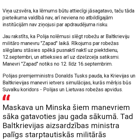
Viņa uzsvēra, ka lēmums būtu attiecīgi jāsagatavo, taču tāda
pieteikuma valdībā nav, arī neviena no atbildīgajām
institūcijām nav ziņojusi par apdraudējuma risku.
Jau rakstīts, ka Polija nolēmusi slēgt robežu ar Baltkrieviju
militāro manevru "Zapad" laikā. Rīkojums par robežas
slēgšanu stāsies spēkā pusnaktī naktī uz piektdienu,
12.septembri, un attieksies arī uz dzelzceļa satiksmi.
Manevri "Zapad" notiks no 12. līdz 16.septembrim.
Polijas premjerministrs Donalds Tusks pauda, ka Krievijas un
Baltkrievijas manevri ietvers simulācijas, kurās mērķis būs
Suvalku koridors - Polijas un Lietuvas robežas apvidus.
Maskava un Minska šiem manevriem
sāka gatavoties jau gada sākumā. Tad
Baltkrievijas aizsardzības ministra
palīgs starptautiskās militārās