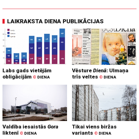
LAIKRAKSTA DIENA PUBLIKĀCIJAS
Labs gads vietējām
Vēsture
Dienā
: Ulmaņa
obligācijām
trīs veltes
©
DIENA
©
DIENA
Valdība iesaistās
Gora
Tikai viens biržas
liktenī
variants
©
DIENA
©
DIENA