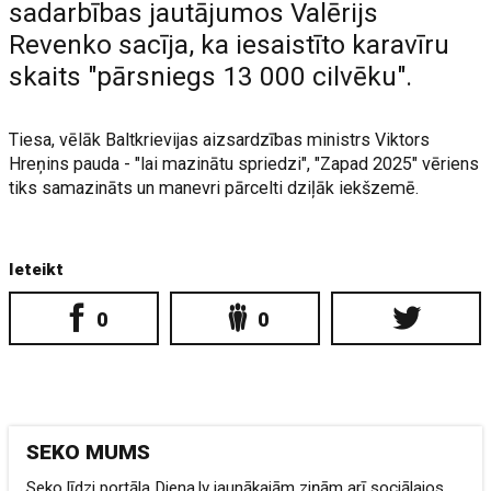
sadarbības jautājumos Valērijs
Revenko sacīja, ka iesaistīto karavīru
skaits "pārsniegs 13 000 cilvēku".
Tiesa, vēlāk Baltkrievijas aizsardzības ministrs Viktors
Hreņins pauda - "lai mazinātu spriedzi", "Zapad 2025" vēriens
tiks samazināts un manevri pārcelti dziļāk iekšzemē.
Ieteikt
0
0
SEKO MUMS
Seko līdzi portāla Diena.lv jaunākajām ziņām arī sociālajos