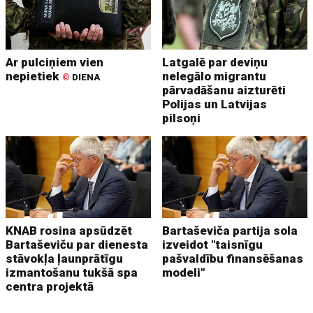
Ar pulciņiem vien
Latgalē par deviņu
nepietiek
nelegālo migrantu
©
DIENA
pārvadāšanu aizturēti
Polijas un Latvijas
pilsoņi
KNAB rosina apsūdzēt
Bartaševiča partija sola
Bartaševiču par dienesta
izveidot "taisnīgu
stāvokļa ļaunprātīgu
pašvaldību finansēšanas
izmantošanu tukšā spa
modeli"
centra projektā