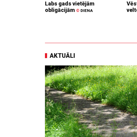
Labs gads vietējām
Vēs
obligācijām
vel
©
DIENA
AKTUĀLI