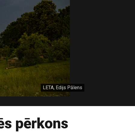
LETA, Edijs Pālens
dēs pērkons