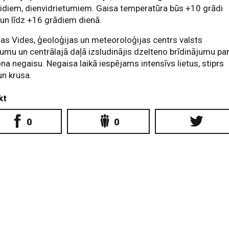
idiem, dienvidrietumiem. Gaisa temperatūra būs +10 grādi
 un līdz +16 grādiem dienā.
jas Vides, ģeoloģijas un meteoroloģijas centrs valsts
umu un centrālajā daļā izsludinājis dzelteno brīdinājumu pa
na negaisu. Negaisa laikā iespējams intensīvs lietus, stiprs
un krusa.
kt
0
0