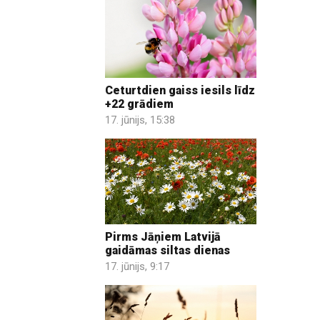
Ceturtdien gaiss iesils līdz
+22 grādiem
17. jūnijs, 15:38
Pirms Jāņiem Latvijā
gaidāmas siltas dienas
17. jūnijs, 9:17