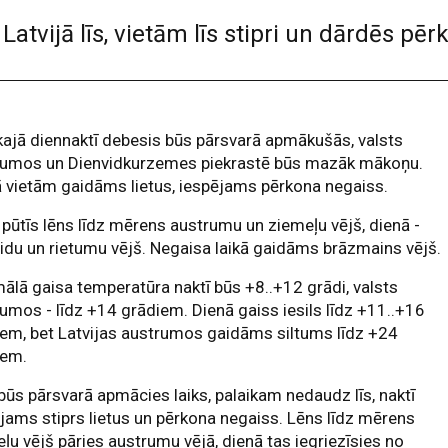
atvijā līs, vietām līs stipri un dārdēs pēr
ajā diennaktī debesis būs pārsvarā apmākušās, valsts
rumos un Dienvidkurzemes piekrastē būs mazāk mākoņu.
 vietām gaidāms lietus, iespējams pērkona negaiss.
 pūtīs lēns līdz mērens austrumu un ziemeļu vējš, dienā -
idu un rietumu vējš. Negaisa laikā gaidāms brāzmains vējš.
ālā gaisa temperatūra naktī būs +8..+12 grādi, valsts
umos - līdz +14 grādiem. Dienā gaiss iesils līdz +11..+16
em, bet Latvijas austrumos gaidāms siltums līdz +24
iem.
būs pārsvarā apmācies laiks, palaikam nedaudz līs, naktī
jams stiprs lietus un pērkona negaiss. Lēns līdz mērens
ļu vējš pāries austrumu vējā, dienā tas iegriezīsies no