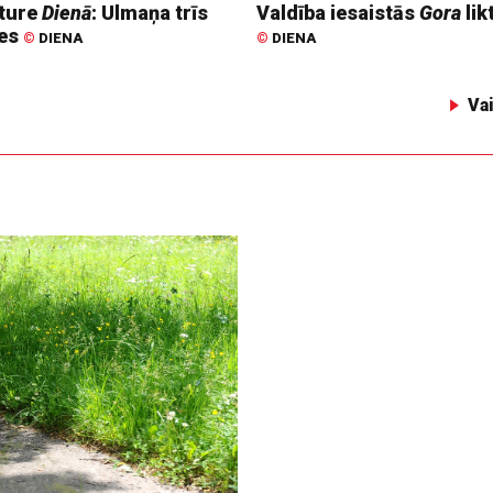
ture
Dienā
: Ulmaņa trīs
Valdība iesaistās
Gora
lik
tes
©
DIENA
©
DIENA
Va