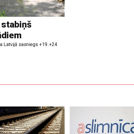
 stabiņš
rādiem
a Latvijā sasniegs +19..+24