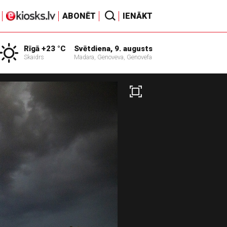
ABONĒT
IENĀKT
Rīgā +23 °C
Svētdiena, 9. augusts
Skaidrs
Madara, Genoveva, Genovefa