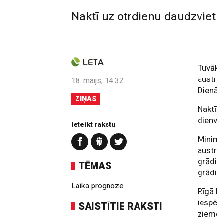
Naktī uz otrdienu daudzviet L
Tuvāk
aust
18. maijs, 14:32
Dienā
ZIŅAS
Naktī
dienv
Ieteikt rakstu
Minim
austr
grādi
TĒMAS
grād
Laika prognoze
Rīgā 
iespē
SAISTĪTIE RAKSTI
zieme