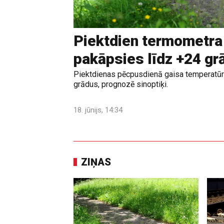
Piektdien termometra
pakāpsies līdz +24 g
Piektdienas pēcpusdienā gaisa temperatūr
grādus, prognozē sinoptiķi.
18. jūnijs, 14:34
ZIŅAS