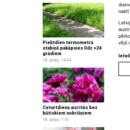
dienv
naktī
Latvi
austr
pērko
vējš 
Piektdien termometra
stabiņš pakāpsies līdz +24
grādiem
Ietei
18. jūnijs, 14:34
Ceturtdiena aizritēs bez
būtiskiem nokrišņiem
18. jūnijs, 7:10