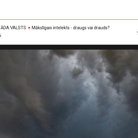
, TĀDA VALSTS
Mākslīgais intelekts - draugs vai drauds?
6