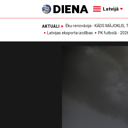
Latvijā
Ēku renovācija - KĀDS MĀJOKLIS
AKTUĀLI
Latvijas eksporta izcilības
PK futbolā - 202