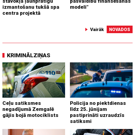
stāvokļa ļaunprātīgu
pašvaldību finansēšanas
izmantošanu tukšā spa
modeli"
centra projektā
Vairāk
NOVADOS
KRIMINĀLZIŅAS
Ceļu satiksmes
Policija no piektdienas
negadījumā Zemgalē
līdz 25. jūnijam
gājis bojā motociklists
pastiprināti uzraudzīs
satiksmi