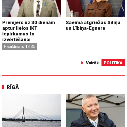
Premjers uz 30 dienām
Saeimā atgriežas Siliņa
aptur lielos IKT
un Lībiņa-Egnere
iepirkumus to
izvērtēšanai
Papildināts 13:35
Vairāk
POLITIKA
RĪGĀ