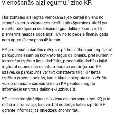
vienošanās aizliegumu," ziņo KP.
Horizontālas aizliegtas vienošanās jeb karteļi ir viens no
smagākajiem konkurences tiesību pārkāpumiem, tādēļ par
minētā pārkāpuma izdarīšanu tirgus dalībniekiem var tikt
piemērots naudas sods līdz 10% no to pēdējā finanšu gada
neto apgrozījuma pasaulē katram.
KP procesuālo darbību mērķis ir pārliecināties par iespējamā
pārkāpuma esamību konkrēto tirgus dalībnieku, pret kuriem ir
ierosināta izpētes lieta, darbībās, procesuālo darbību laikā
iegūstot nepieciešamo informāciju un pierādījumus. KP
uzsver, ka pārkāpums var tikt konstatēts tikai KP lietas
izpētes procesa beigās, kad ir tikusi apkopota un izvērtēta
visa procesuālo darbību laikā un KP papildus iegūtā
informācija un tirgus dalībnieki uzklausīti.
KP aicina piegādātājus un ikvienu citu personu ziņot KP, ja to
rīcībā ir informācija, kas var būt noderīga lietas izpētē. KP
garantē informācijas sniedzēju anonimitāti.