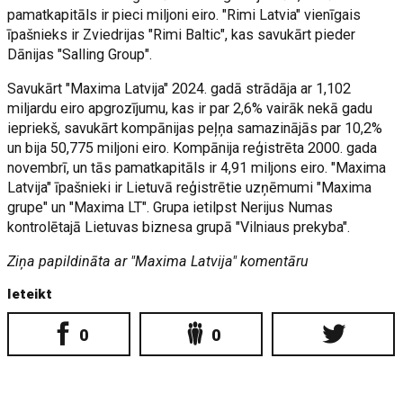
pamatkapitāls ir pieci miljoni eiro. "Rimi Latvia" vienīgais
īpašnieks ir Zviedrijas "Rimi Baltic", kas savukārt pieder
Dānijas "Salling Group".
Savukārt "Maxima Latvija" 2024. gadā strādāja ar 1,102
miljardu eiro apgrozījumu, kas ir par 2,6% vairāk nekā gadu
iepriekš, savukārt kompānijas peļņa samazinājās par 10,2%
un bija 50,775 miljoni eiro. Kompānija reģistrēta 2000. gada
novembrī, un tās pamatkapitāls ir 4,91 miljons eiro. "Maxima
Latvija" īpašnieki ir Lietuvā reģistrētie uzņēmumi "Maxima
grupe" un "Maxima LT". Grupa ietilpst Nerijus Numas
kontrolētajā Lietuvas biznesa grupā "Vilniaus prekyba".
Ziņa papildināta ar "Maxima Latvija" komentāru
Ieteikt
0
0