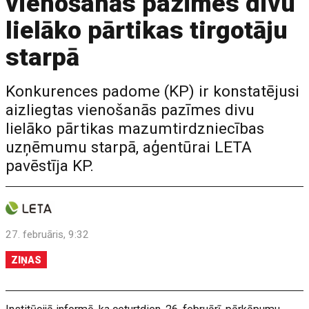
vienošanās pazīmes divu
lielāko pārtikas tirgotāju
starpā
Konkurences padome (KP) ir konstatējusi
aizliegtas vienošanās pazīmes divu
lielāko pārtikas mazumtirdzniecības
uzņēmumu starpā, aģentūrai LETA
pavēstīja KP.
27. februāris, 9:32
ZIŅAS