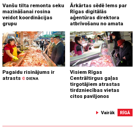
Vanšu tilta remonta seku
Ārkārtas sēdē lems par
mazināšanai rosina
Rīgas digitālās
veidot koordinācijas
aģentūras direktora
grupu
atbrīvošanu no amata
Pagaidu risinājums ir
Visiem Rīgas
atrasts
Centrāltirgus gaļas
©
DIENA
tirgotājiem atrastas
tirdzniecības vietas
citos paviljonos
Vairāk
RĪGĀ