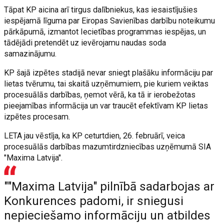
Tāpat KP aicina arī tirgus dalībniekus, kas iesaistījušies
iespējamā līguma par Eiropas Savienības darbību noteikumu
pārkāpumā, izmantot Iecietības programmas iespējas, un
tādējādi pretendēt uz ievērojamu naudas soda
samazinājumu.
KP šajā izpētes stadijā nevar sniegt plašāku informāciju par
lietas tvērumu, tai skaitā uzņēmumiem, pie kuriem veiktas
procesuālās darbības, ņemot vērā, ka tā ir ierobežotas
pieejamības informācija un var traucēt efektīvam KP lietas
izpētes procesam.
LETA jau vēstīja, ka KP ceturtdien, 26. februārī, veica
procesuālās darbības mazumtirdzniecības uzņēmumā SIA
"Maxima Latvija".
""Maxima Latvija" pilnībā sadarbojas ar
Konkurences padomi, ir sniegusi
nepieciešamo informāciju un atbildes