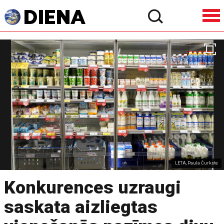
LETA, Paula Čurkste
Konkurences uzraugi
saskata aizliegtas