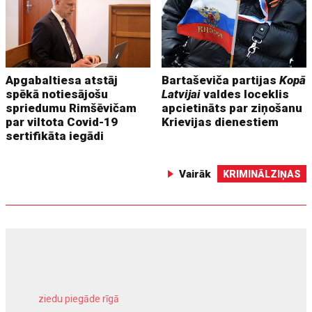
Apgabaltiesa atstāj
Bartaševiča partijas
Kopā
spēkā notiesājošu
Latvijai
valdes loceklis
spriedumu Rimšēvičam
apcietināts par ziņošanu
par viltota Covid-19
Krievijas dienestiem
sertifikāta iegādi
Vairāk
KRIMINĀLZIŅAS
ziedu piegāde rīgā
meliorācijas darbi