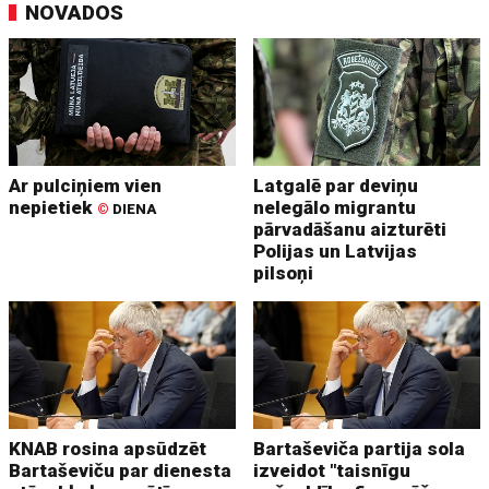
NOVADOS
Ar pulciņiem vien
Latgalē par deviņu
nepietiek
nelegālo migrantu
©
DIENA
pārvadāšanu aizturēti
Polijas un Latvijas
pilsoņi
KNAB rosina apsūdzēt
Bartaševiča partija sola
Bartaševiču par dienesta
izveidot "taisnīgu