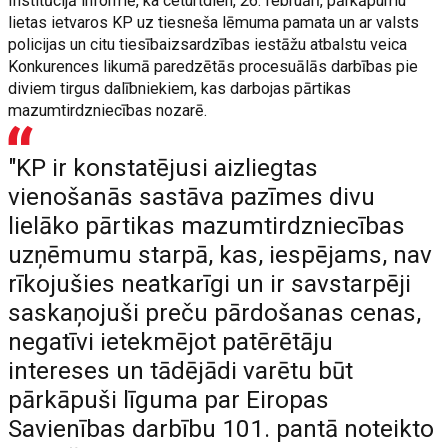
Institūcijā informē, ka ceturtdien, 26. februārī, pārkāpumu
lietas ietvaros KP uz tiesneša lēmuma pamata un ar valsts
policijas un citu tiesībaizsardzības iestāžu atbalstu veica
Konkurences likumā paredzētās procesuālās darbības pie
diviem tirgus dalībniekiem, kas darbojas pārtikas
mazumtirdzniecības nozarē.
"KP ir konstatējusi aizliegtas
vienošanās sastāva pazīmes divu
lielāko pārtikas mazumtirdzniecības
uzņēmumu starpā, kas, iespējams, nav
rīkojušies neatkarīgi un ir savstarpēji
saskaņojuši preču pārdošanas cenas,
negatīvi ietekmējot patērētāju
intereses un tādējādi varētu būt
pārkāpuši līguma par Eiropas
Savienības darbību 101. pantā noteikto