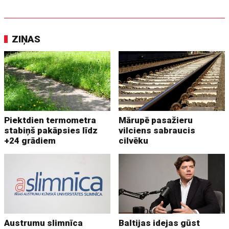
ZIŅAS
Piektdien termometra
Mārupē pasažieru
stabiņš pakāpsies līdz
vilciens sabraucis
+24 grādiem
cilvēku
Austrumu slimnīca
Baltijas idejas gūst