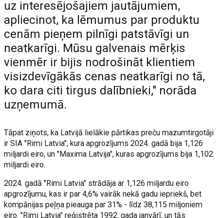
uz interesējošajiem jautājumiem,
apliecinot, ka lēmumus par produktu
cenām pieņem pilnīgi patstāvīgi un
neatkarīgi. Mūsu galvenais mērķis
vienmēr ir bijis nodrošināt klientiem
visizdevīgākās cenas neatkarīgi no tā,
ko dara citi tirgus dalībnieki," norāda
uzņemumā.
Tāpat ziņots, ka Latvijā lielākie pārtikas preču mazumtirgotāji
ir SIA "Rimi Latvia", kura apgrozījums 2024. gadā bija 1,126
miljardi eiro, un "Maxima Latvija", kuras apgrozījums bija 1,102
miljardi eiro.
2024. gadā "Rimi Latvia" strādāja ar 1,126 miljardu eiro
apgrozījumu, kas ir par 4,6% vairāk nekā gadu iepriekš, bet
kompānijas peļņa pieauga par 31% - līdz 38,115 miljoniem
eiro. "Rimi Latvia" reģistrēta 1992. gada janvārī, un tās