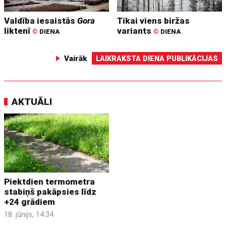
Valdība iesaistās
Gora
Tikai viens biržas
liktenī
variants
©
DIENA
©
DIENA
Vairāk
LAIKRAKSTA DIENA PUBLIKĀCIJAS
AKTUĀLI
Piektdien termometra
stabiņš pakāpsies līdz
+24 grādiem
18. jūnijs, 14:34