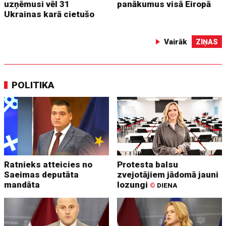
uzņēmusi vēl 31
panākumus visā Eiropā
Ukrainas karā cietušo
Vairāk
ZIŅAS
POLITIKA
Ratnieks atteicies no
Protesta balsu
Saeimas deputāta
zvejotājiem jādomā jauni
mandāta
lozungi
©
DIENA