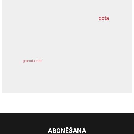
octa
dziļurbums
kravu apdrošināšana
granulu katli
siltumsūknis
ABONĒŠANA