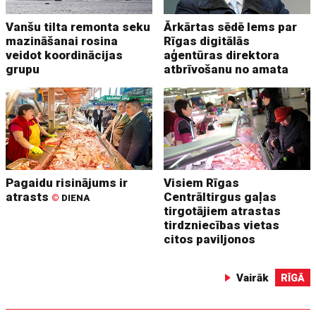
Vanšu tilta remonta seku
Ārkārtas sēdē lems par
mazināšanai rosina
Rīgas digitālās
veidot koordinācijas
aģentūras direktora
grupu
atbrīvošanu no amata
Pagaidu risinājums ir
Visiem Rīgas
atrasts
Centrāltirgus gaļas
©
DIENA
tirgotājiem atrastas
tirdzniecības vietas
citos paviljonos
Vairāk
RĪGĀ