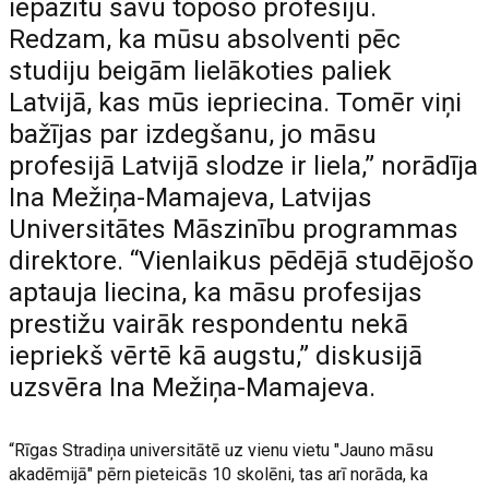
iepazītu savu topošo profesiju.
Redzam, ka mūsu absolventi pēc
studiju beigām lielākoties paliek
Latvijā, kas mūs iepriecina. Tomēr viņi
bažījas par izdegšanu, jo māsu
profesijā Latvijā slodze ir liela,” norādīja
Ina Mežiņa-Mamajeva, Latvijas
Universitātes Māszinību programmas
direktore. “Vienlaikus pēdējā studējošo
aptauja liecina, ka māsu profesijas
prestižu vairāk respondentu nekā
iepriekš vērtē kā augstu,” diskusijā
uzsvēra Ina Mežiņa-Mamajeva.
“Rīgas Stradiņa universitātē uz vienu vietu "Jauno māsu
akadēmijā" pērn pieteicās 10 skolēni, tas arī norāda, ka