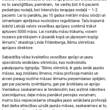
no to sarežģītības, piemēram, tie varētu būt 4-6 pacienti
pediatrijas nodaļā, bet Intensīvās terapijas nodaļā – 1-2
pacienti. Lai to panāktu, jau 10 gadus mērām māsu slodzi un
izmantojam aprēķinus noslodzes regulēšanai. Taču kopumā
šobrīd Latvijā valsts veselības aprūpes sistēmā trūkst
aptuveni 5000 māsu. Lai risinātu māsu trūkumu, visiem
nozares pārstāvjiem ir jāsanāk kopā un jāpieņem kopīgi
lēmumi,” skaidroja Linda Frīdenberga, Bērnu slimnīcas
aprūpes direktore.
Sabiedrība vēlas kvalitatīvu veselības aprūpi un jaunu
speciālistu ienākšanu slimnīcās, kas nodrošinātu
pakalpojumu ilgtspēju. “Bērnu slimnīcā, ik gadu ienāk jaunās
māsas, aug zināšanu līmenis, māsu profesija mainās un
arvien pieaug nozīme māsas lēmumu pieņemšanas spējām,
gan par pacientu izvērtējumu, gan par ārstēšanu un aprūpi.
Vienlaikus saskaramies ar tendencēm, kas iezīmē nākotnes
izaicinājumus, daļai māsu pienākot pensijas vecumam,
mums būs nepieciešama straujāka jauno ienākšana profesijā.
Kad darba attiecības uzsāk jaunās māsas, saskaramies ar to,