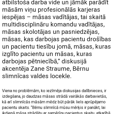
atbilstoša darba vide un jāmāk parādīt
māsām viņu profesionālās karjeras
iespējas – māsas vadītājas, tai skaitā
multidisciplināru komandu vadītājas,
māsas skolotājas un pasniedzējas,
māsas, kas darbojas pacientu drošības
un pacientu tiesību jomā, māsas, kuras
izglīto pacientu un māsas, kuras
darbojas pētniecībā,” diskusijā
akcentēja Zane Straume, Bērnu
slimnīcas valdes locekle.
Viena no problēmām, ko iezīmēja diskusijas dalībnieces, ir
izdegšana, jo daudzas māsas strādā vairākās darbavietās,
kā arī slimnīcās māsām mēdz būt pārāk liels aprūpējamo
pacientu skaits. “Bērnu slimnīcā mūsu mērķis ir panākt, lai
ikdienā māsa strādātu ar samērīgu pacientus skaitu, atkarībā