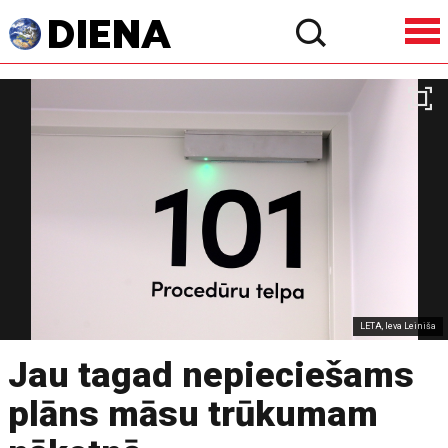
LETA, Ieva Leiniša
Jau tagad nepieciešams
plāns māsu trūkumam