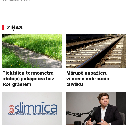
ZIŅAS
Piektdien termometra
Mārupē pasažieru
stabiņš pakāpsies līdz
vilciens sabraucis
+24 grādiem
cilvēku