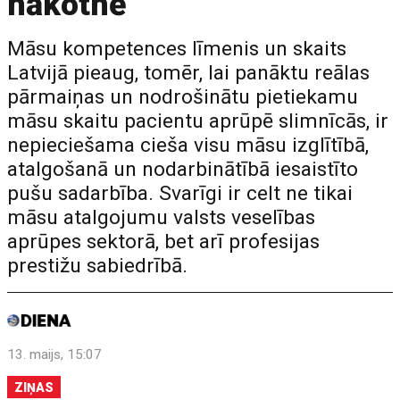
nākotnē
Māsu kompetences līmenis un skaits
Latvijā pieaug, tomēr, lai panāktu reālas
pārmaiņas un nodrošinātu pietiekamu
māsu skaitu pacientu aprūpē slimnīcās, ir
nepieciešama cieša visu māsu izglītībā,
atalgošanā un nodarbinātībā iesaistīto
pušu sadarbība. Svarīgi ir celt ne tikai
māsu atalgojumu valsts veselības
aprūpes sektorā, bet arī profesijas
prestižu sabiedrībā.
13. maijs, 15:07
ZIŅAS