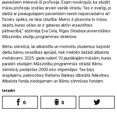
jauniešiem interesē šī profesija. Esam novērojuši, ka studēt
māsu profesiju izvēlas arvien vairāk vīriešu. Tas ir svarīgi, jo
darbā ar pieaugušajiem pacientiem nereti nepieciešams arī
fizisks spēks, ne tikai izturība. Mums ir jāveicina to māsu
skaits, kuras vēlas un ir gatavas aktīvi iesaistīties
pētniecībā,” atzīmēja Eva Cela, Rīgas Stradiņa universitātes
Māszinibu studiju programmas direktore.
Bērnu slimnīcā, lai atbalstītu un motivētu studentus turpināt
darbu bērnu veselības aprūpē, tiek meklēti dažādi atbalsta
mehānismi. 2025. gada rudenī 10 jaunākajām māsām, kuras
paralēli studijām Māszinību programmās strādā Bērnu
slimnīcā, piešķirtas 2000 eiro stipendijas. Tas bijis
iespējams, pateicoties Rietumu Bankas dibinātā Nākotnes
Atbalsta fonda ziedojumam un Bērnu slimnīcas fondam.
Ieteikt
0
0