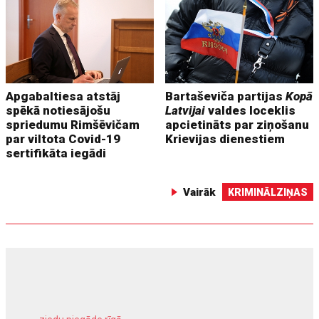
Apgabaltiesa atstāj
Bartaševiča partijas
Kopā
spēkā notiesājošu
Latvijai
valdes loceklis
spriedumu Rimšēvičam
apcietināts par ziņošanu
par viltota Covid-19
Krievijas dienestiem
sertifikāta iegādi
Vairāk
KRIMINĀLZIŅAS