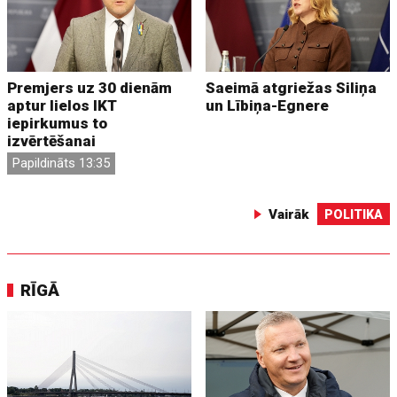
Premjers uz 30 dienām
Saeimā atgriežas Siliņa
aptur lielos IKT
un Lībiņa-Egnere
iepirkumus to
izvērtēšanai
Papildināts 13:35
Vairāk
POLITIKA
RĪGĀ