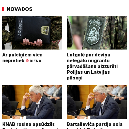
NOVADOS
Ar pulciņiem vien
Latgalē par deviņu
nepietiek
nelegālo migrantu
©
DIENA
pārvadāšanu aizturēti
Polijas un Latvijas
pilsoņi
KNAB rosina apsūdzēt
Bartaševiča partija sola