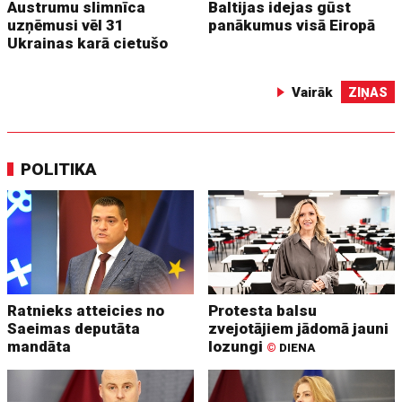
Austrumu slimnīca
Baltijas idejas gūst
uzņēmusi vēl 31
panākumus visā Eiropā
Ukrainas karā cietušo
Vairāk
ZIŅAS
POLITIKA
Ratnieks atteicies no
Protesta balsu
Saeimas deputāta
zvejotājiem jādomā jauni
mandāta
lozungi
©
DIENA