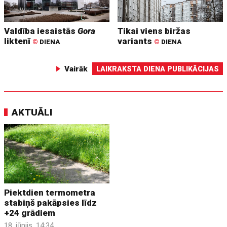
Valdība iesaistās
Gora
Tikai viens biržas
liktenī
variants
©
DIENA
©
DIENA
Vairāk
LAIKRAKSTA DIENA PUBLIKĀCIJAS
AKTUĀLI
Piektdien termometra
stabiņš pakāpsies līdz
+24 grādiem
18. jūnijs, 14:34