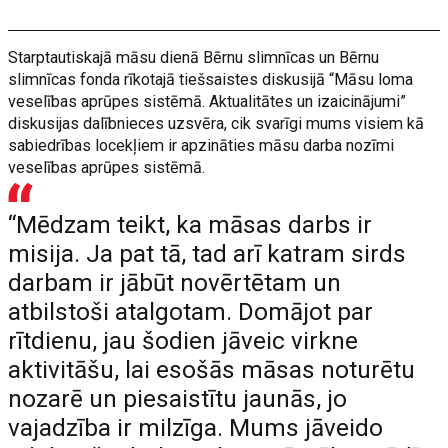
Starptautiskajā māsu dienā Bērnu slimnīcas un Bērnu
slimnīcas fonda rīkotajā tiešsaistes diskusijā “Māsu loma
veselības aprūpes sistēmā. Aktualitātes un izaicinājumi”
diskusijas dalībnieces uzsvēra, cik svarīgi mums visiem kā
sabiedrības locekļiem ir apzināties māsu darba nozīmi
veselības aprūpes sistēmā.
“Mēdzam teikt, ka māsas darbs ir
misija. Ja pat tā, tad arī katram sirds
darbam ir jābūt novērtētam un
atbilstoši atalgotam. Domājot par
rītdienu, jau šodien jāveic virkne
aktivitāšu, lai esošās māsas noturētu
nozarē un piesaistītu jaunās, jo
vajadzība ir milzīga. Mums jāveido