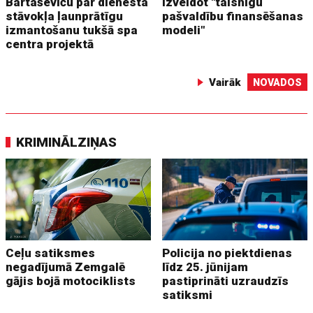
Bartaševiču par dienesta
izveidot "taisnīgu
stāvokļa ļaunprātīgu
pašvaldību finansēšanas
izmantošanu tukšā spa
modeli"
centra projektā
Vairāk
NOVADOS
KRIMINĀLZIŅAS
Ceļu satiksmes
Policija no piektdienas
negadījumā Zemgalē
līdz 25. jūnijam
gājis bojā motociklists
pastiprināti uzraudzīs
satiksmi