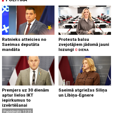
Ratnieks atteicies no
Protesta balsu
Saeimas deputāta
zvejotājiem jādomā jauni
mandāta
lozungi
©
DIENA
Premjers uz 30 dienām
Saeimā atgriežas Siliņa
aptur lielos IKT
un Lībiņa-Egnere
iepirkumus to
izvērtēšanai
Papildināts 13:35