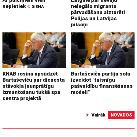
Ar pulciņiem vien
Latgalē par deviņu
nepietiek
nelegālo migrantu
©
DIENA
pārvadāšanu aizturēti
Polijas un Latvijas
pilsoņi
KNAB rosina apsūdzēt
Bartaševiča partija sola
Bartaševiču par dienesta
izveidot "taisnīgu
stāvokļa ļaunprātīgu
pašvaldību finansēšanas
izmantošanu tukšā spa
modeli"
centra projektā
Vairāk
NOVADOS