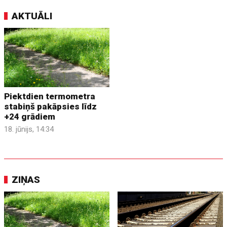
AKTUĀLI
Piektdien termometra
stabiņš pakāpsies līdz
+24 grādiem
18. jūnijs, 14:34
ZIŅAS