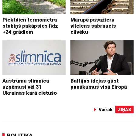
Piektdien termometra
Mārupē pasažieru
stabiņš pakāpsies līdz
vilciens sabraucis
+24 grādiem
cilvēku
Austrumu slimnīca
Baltijas idejas gūst
uzņēmusi vēl 31
panākumus visā Eiropā
Ukrainas karā cietušo
Vairāk
ZIŅAS
POLITIKA