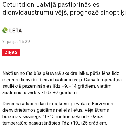
Ceturtdien Latvijā pastiprināsies
dienvidaustrumu vējš, prognozē sinoptiķi.
3. jūnijs, 15:29
ZIŅAS
Naktī un no rīta būs pārsvarā skaidrs laiks, pūtīs lēns līdz
mērens dienvidu, dienvidaustrumu vējš. Gaisa temperatūra
saullēktā pazemināsies līdz +9..+14 grādiem, vietām
austrumu novados - līdz +7 grādiem.
Dienā saradīsies daudz mākoņu, pievakarē Kurzemes
dienvidrietumos gaidāms neliels lietus. Vēja ātrums
brāzmās sasniegs 10-15 metrus sekundē. Gaisa
temperatūra paaugstināsies līdz +19..+25 grādiem.