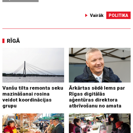
Vairāk
POLITIKA
RĪGĀ
Vanšu tilta remonta seku
Ārkārtas sēdē lems par
mazināšanai rosina
Rīgas digitālās
veidot koordinācijas
aģentūras direktora
grupu
atbrīvošanu no amata