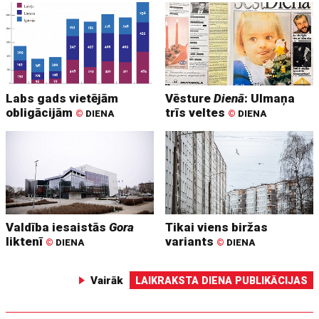
Labs gads vietējām
Vēsture
Dienā
: Ulmaņa
obligācijām
trīs veltes
©
DIENA
©
DIENA
Valdība iesaistās
Gora
Tikai viens biržas
liktenī
variants
©
DIENA
©
DIENA
Vairāk
LAIKRAKSTA DIENA PUBLIKĀCIJAS