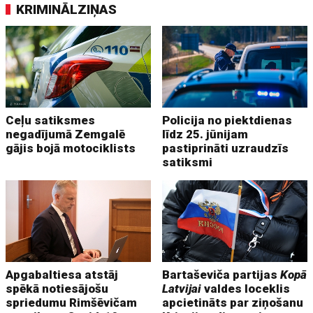
KRIMINĀLZIŅAS
Ceļu satiksmes
Policija no piektdienas
negadījumā Zemgalē
līdz 25. jūnijam
gājis bojā motociklists
pastiprināti uzraudzīs
satiksmi
Apgabaltiesa atstāj
Bartaševiča partijas
Kopā
spēkā notiesājošu
Latvijai
valdes loceklis
spriedumu Rimšēvičam
apcietināts par ziņošanu