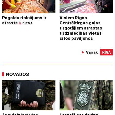
Pagaidu risinājums ir
Visiem Rīgas
atrasts
Centrāltirgus gaļas
©
DIENA
tirgotājiem atrastas
tirdzniecības vietas
citos paviljonos
Vairāk
RĪGĀ
NOVADOS