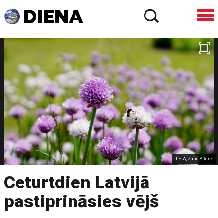
LETA, Zane Bitere
Ceturtdien Latvijā
pastiprināsies vējš