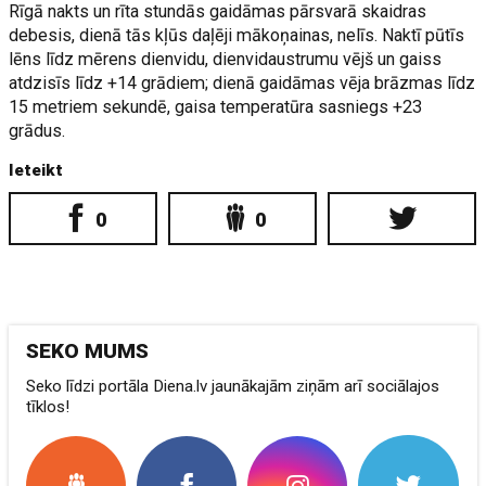
Rīgā nakts un rīta stundās gaidāmas pārsvarā skaidras
debesis, dienā tās kļūs daļēji mākoņainas, nelīs. Naktī pūtīs
lēns līdz mērens dienvidu, dienvidaustrumu vējš un gaiss
atdzisīs līdz +14 grādiem; dienā gaidāmas vēja brāzmas līdz
15 metriem sekundē, gaisa temperatūra sasniegs +23
grādus.
Ieteikt
0
0
SEKO MUMS
Seko līdzi portāla Diena.lv jaunākajām ziņām arī sociālajos
tīklos!