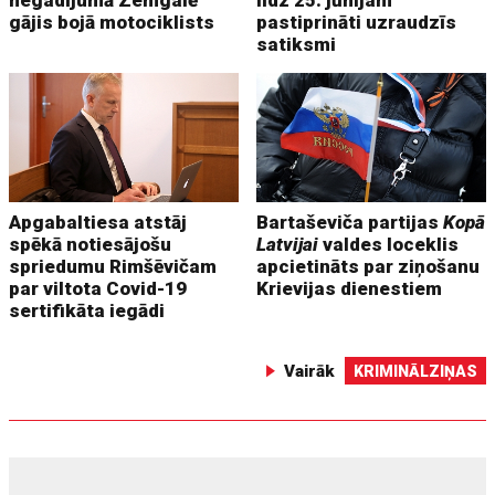
negadījumā Zemgalē
līdz 25. jūnijam
gājis bojā motociklists
pastiprināti uzraudzīs
satiksmi
Apgabaltiesa atstāj
Bartaševiča partijas
Kopā
spēkā notiesājošu
Latvijai
valdes loceklis
spriedumu Rimšēvičam
apcietināts par ziņošanu
par viltota Covid-19
Krievijas dienestiem
sertifikāta iegādi
Vairāk
KRIMINĀLZIŅAS