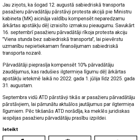
Jau ziņots, ka šogad 12. augustā sabiedriskā transporta
pasažieru pārvadātāju pārstāvji protesta akcijā pie Ministru
kabineta (MK) aicināja valdību kompensēt neparedzamu
ārkārtas apstākļu dēļ izraisīto izmaksu pieaugumu. Savukārt
16. septembrī pasažieru pārvadātāji rīkoja protesta akciju
"Viena stunda bez sabiedriskā transporta", lai pievērstu
uzmanību nepietiekamam finansējumam sabiedriskā
transporta nozarē.
Pārvadātāji pieprasīja kompensēt 10% pārvadātāju
zaudējumus, kas radušies ilgtermiņa līgumu dēļ ārkārtas
apstākļu ietekmē laikā no 2022. gada 1. jūlija līdz 2025. gada
31. augustam.
Septembra vidū ATD pārstāvji tikās ar pasažieru pārvadātāju
pārstāvjiem, lai pārrunātu aktuālos jautājumus par ilgtermiņa
līgumiem. Pēc tikšanās ATD norādīja, ka meklēs juridiskas
iespējas pasažieru pārvadātāju prasību izpildei.
Ieteikt