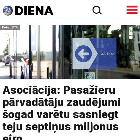
Foto
: LETA
Asociācija: Pasažieru
pārvadātāju zaudējumi
šogad varētu sasniegt
teju septiņus miljonus
eiro