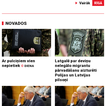
Vairāk
RĪGĀ
NOVADOS
Ar pulciņiem vien
Latgalē par deviņu
nepietiek
nelegālo migrantu
©
DIENA
pārvadāšanu aizturēti
Polijas un Latvijas
pilsoņi