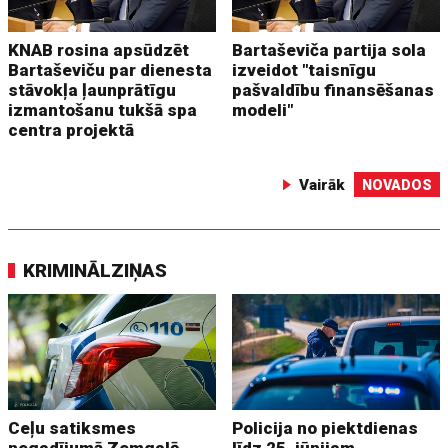
KNAB rosina apsūdzēt
Bartaševiča partija sola
Bartaševiču par dienesta
izveidot "taisnīgu
stāvokļa ļaunprātīgu
pašvaldību finansēšanas
izmantošanu tukšā spa
modeli"
centra projektā
Vairāk
NOVADOS
KRIMINĀLZIŅAS
Ceļu satiksmes
Policija no piektdienas