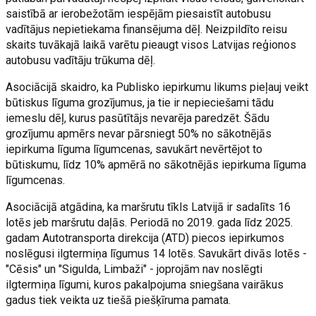
saistībā ar ierobežotām iespējām piesaistīt autobusu
vadītājus nepietiekama finansējuma dēļ. Neizpildīto reisu
skaits tuvākajā laikā varētu pieaugt visos Latvijas reģionos
autobusu vadītāju trūkuma dēļ.
Asociācijā skaidro, ka Publisko iepirkumu likums pieļauj veikt
būtiskus līguma grozījumus, ja tie ir nepieciešami tādu
iemeslu dēļ, kurus pasūtītājs nevarēja paredzēt. Šādu
grozījumu apmērs nevar pārsniegt 50% no sākotnējās
iepirkuma līguma līgumcenas, savukārt nevērtējot to
būtiskumu, līdz 10% apmērā no sākotnējās iepirkuma līguma
līgumcenas.
Asociācijā atgādina, ka maršrutu tīkls Latvijā ir sadalīts 16
lotēs jeb maršrutu daļās. Periodā no 2019. gada līdz 2025.
gadam Autotransporta direkcija (ATD) piecos iepirkumos
noslēgusi ilgtermiņa līgumus 14 lotēs. Savukārt divās lotēs -
"Cēsis" un "Sigulda, Limbaži" - joprojām nav noslēgti
ilgtermiņa līgumi, kuros pakalpojuma sniegšana vairākus
gadus tiek veikta uz tiešā piešķīruma pamata.