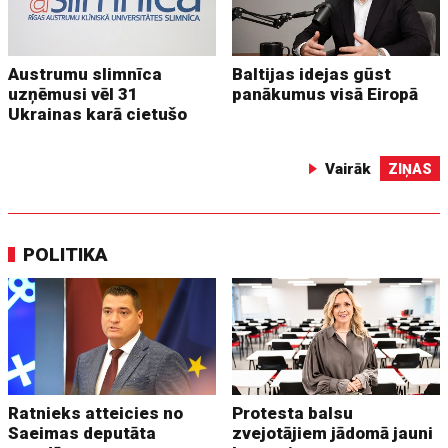
Austrumu slimnīca
Baltijas idejas gūst
uzņēmusi vēl 31
panākumus visā Eiropā
Ukrainas karā cietušo
Vairāk
ZIŅAS
POLITIKA
Ratnieks atteicies no
Protesta balsu
Saeimas deputāta
zvejotājiem jādomā jauni