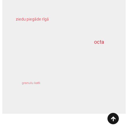
ziedu piegāde rīgā
meliorācijas darbi
octa
dziļurbums
kravu apdrošināšana
granulu katli
siltumsūknis