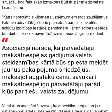
situāciju, kad faktiskās izmaksas būtiski pārsniedz valsts
finansējumu.
"Katrs nobrauktais kilometrs uzņēmumiem rada zaudējumus.
Faktiski pārvadātāji šobrīd piemaksā par to, lai skolēns
nokļūtu izglītības iestādē, pensionāre - ārstniecības iestādē,
bet darbinieki - darbavietās," uzsver asociācijas prezidents.
Asociācijā norāda, ka pārvadātāju
maksātnespējas gadījumā valsts
steidzamības kārtā būs spiesta meklēt
jaunus pakalpojuma sniedzējus,
maksājot augstāku cenu, savukārt
maksātnespējīgo pārvadātāju parādi
kļūs par tiešu valsts zaudējumu.
Vienlaikus asociācijā uzsver, ka atsevišķos reģionos jau
patlaban pārvadātāji nespēj izpildīt visus reisus, galvenokārt