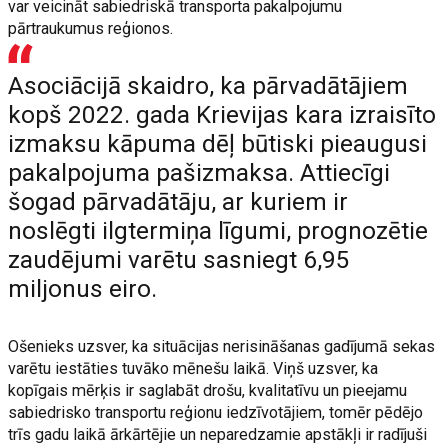
var veicināt sabiedriskā transporta pakalpojumu
pārtraukumus reģionos.
Asociācijā skaidro, ka pārvadātājiem
kopš 2022. gada Krievijas kara izraisīto
izmaksu kāpuma dēļ būtiski pieaugusi
pakalpojuma pašizmaksa. Attiecīgi
šogad pārvadātāju, ar kuriem ir
noslēgti ilgtermiņa līgumi, prognozētie
zaudējumi varētu sasniegt 6,95
miljonus eiro.
Ošenieks uzsver, ka situācijas nerisināšanas gadījumā sekas
varētu iestāties tuvāko mēnešu laikā. Viņš uzsver, ka
kopīgais mērķis ir saglabāt drošu, kvalitatīvu un pieejamu
sabiedrisko transportu reģionu iedzīvotājiem, tomēr pēdējo
trīs gadu laikā ārkārtējie un neparedzamie apstākļi ir radījuši