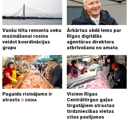
Vanšu tilta remonta seku
Ārkārtas sēdē lems par
mazināšanai rosina
Rīgas digitālās
veidot koordinācijas
aģentūras direktora
grupu
atbrīvošanu no amata
Pagaidu risinājums ir
Visiem Rīgas
atrasts
Centrāltirgus gaļas
©
DIENA
tirgotājiem atrastas
tirdzniecības vietas
citos paviljonos