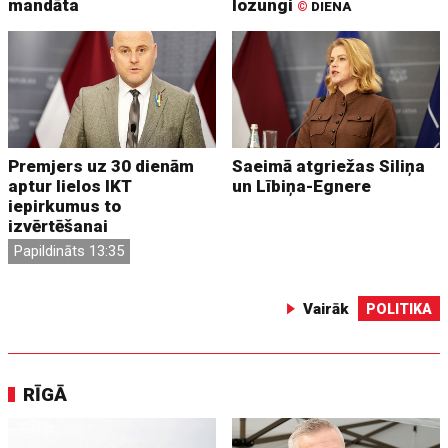
mandāta
lozungi
©
DIENA
Premjers uz 30 dienām
Saeimā atgriežas Siliņa
aptur lielos IKT
un Lībiņa-Egnere
iepirkumus to
izvērtēšanai
Papildināts 13:35
Vairāk
POLITIKA
RĪGĀ