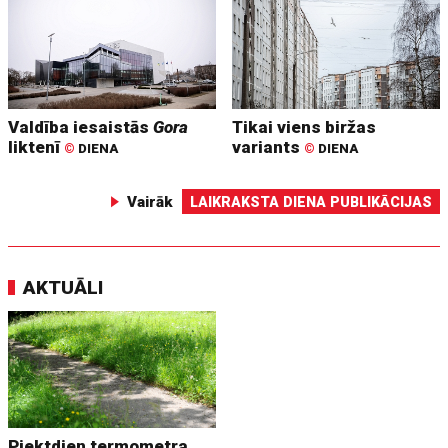
Valdība iesaistās
Gora
Tikai viens biržas
liktenī
variants
©
DIENA
©
DIENA
Vairāk
LAIKRAKSTA DIENA PUBLIKĀCIJAS
AKTUĀLI
Piektdien termometra