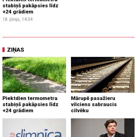
stabiņš pakāpsies līdz
+24 grādiem
18. jūnijs, 14:34
ZIŅAS
Piektdien termometra
Mārupē pasažieru
stabiņš pakāpsies līdz
vilciens sabraucis
+24 grādiem
cilvēku