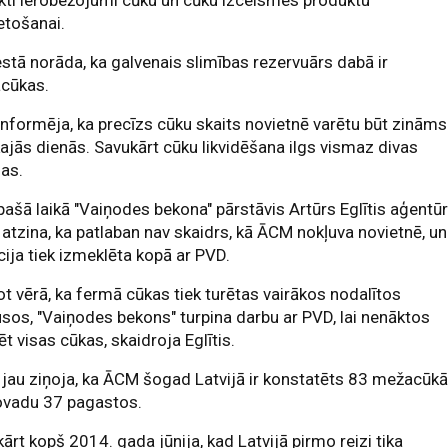
kti ierobežojumi cūku un cūku izcelsmes produktu
etošanai.
stā norāda, ka galvenais slimības rezervuārs dabā ir
cūkas.
nformēja, ka precīzs cūku skaits novietnē varētu būt zināms
ajās dienās. Savukārt cūku likvidēšana ilgs vismaz divas
as.
pašā laikā "Vaiņodes bekona" pārstāvis Artūrs Eglītis aģentūr
atzina, ka patlaban nav skaidrs, kā ĀCM nokļuva novietnē, un
cija tiek izmeklēta kopā ar PVD.
 vērā, ka fermā cūkas tiek turētas vairākos nodalītos
sos, "Vaiņodes bekons" turpina darbu ar PVD, lai nenāktos
dēt visas cūkas, skaidroja Eglītis.
jau ziņoja, ka ĀCM šogad Latvijā ir konstatēts 83 mežacūk
ovadu 37 pagastos.
ārt kopš 2014. gada jūnija, kad Latvijā pirmo reizi tika