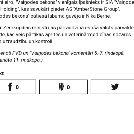
ni eiro. "Vaiņodes bekona" vienīgais īpašnieks ir SIA "Vaiņod
Holding", kas savukārt pieder AS "AmberStone Group".
odes bekona" patiesā labuma guvēja ir Nika Berne.
r Zemkopības ministrijas pārraudzībā esoša valsts pārvald
de, kas veic pārtikas aprites un veterinārmedicīnas nozares
s uzraudzību un kontroli.
ienoti PVD un "Vaiņodes bekona" komentāri 5.-7. rindkopā;
dināta 11. rindkopa.)
kt
0
0