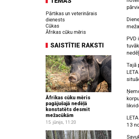
TĒMAS
notei
pārvi
Pārtikas un veterinārais
Diene
dienests
Cūkas
meža
Āfrikas cūku mēris
PVD i
SAISTĪTIE RAKSTI
tuvāk
nedēļ
Tajā 
LETA 
situā
Ņemot
Āfrikas cūku mēris
korpu
pagājušajā nedēļā
likvi
konstatēts desmit
mežacūkām
LETA 
15. jūnijs, 11:20
13 n
Savuk