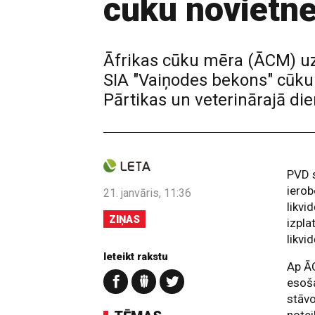
cūku novietnē
Āfrikas cūku mēra (ĀCM) u
SIA "Vaiņodes bekons" cūku
Pārtikas un veterinārajā di
PVD s
ierob
21. janvāris, 11:36
likvi
ZIŅAS
izpla
likvi
Ieteikt rakstu
Ap ĀC
esoša
stāvo