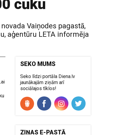
00 cūku
 novada Vaiņodes pagastā,
ku, aģentūru LETA informēja
SEKO MUMS
Seko līdzi portāla Diena.lv
Lai
jaunākajām ziņām arī
sociālajos tīklos!
ku
ZIŅAS E-PASTĀ