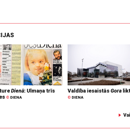
CIJAS
ture
Dienā
: Ulmaņa trīs
Valdība iesaistās
Gora
lik
tes
©
DIENA
©
DIENA
Va