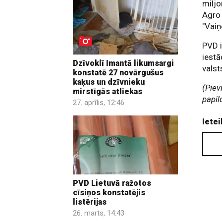
miljo
Agro 
"Vaiņ
PVD i
iestā
Dzīvoklī Imantā likumsargi
valst
konstatē 27 novārgušus
kaķus un dzīvnieku
(Piev
mirstīgās atliekas
papil
27. aprīlis, 12:46
Ietei
PVD Lietuvā ražotos
cīsiņos konstatējis
listērijas
26. marts, 14:43