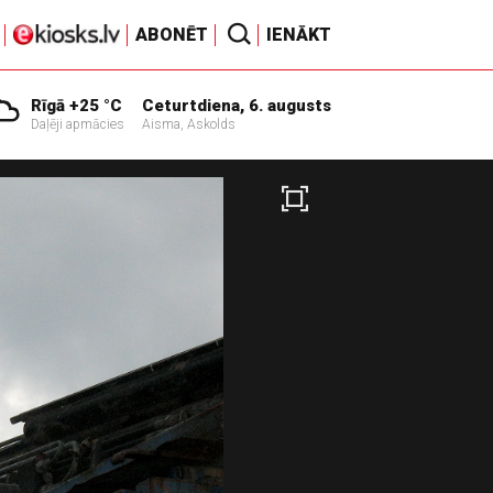
ABONĒT
IENĀKT
Rīgā +25 °C
Ceturtdiena, 6. augusts
Daļēji apmācies
Aisma, Askolds