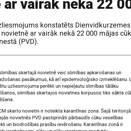
 ar vairāk nekā 22 0
zliesmojums konstatēts Dienvidkurzemes
 novietnē ar vairāk nekā 22 000 mājas cū
enestā (PVD).
limības skartajā novietnē veic slimības apkarošanas un
ežošanas pasākumus, kā arī epidemioloģisko izmeklēšanu. 
dētu uzliesmojuma perēkli un nepieļautu slimības tālāku
tīšanos, slimības skartajos novietnes korpusos tiks sākta cū
dēšana.
M skarto novietni ir noteikta karantīnas zona. Šajā teritorijā
jās novietnēs PVD pastiprināti pārbaudīs cūku veselības
kli un biodrošības prasību ievērošanu. Karantīnas zonā ir