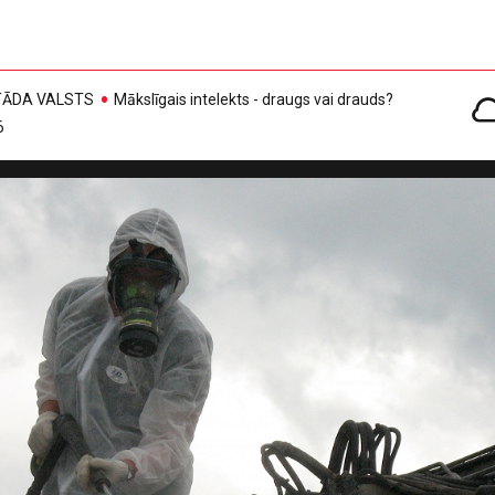
, TĀDA VALSTS
Mākslīgais intelekts - draugs vai drauds?
6