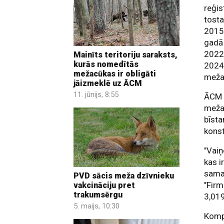
reģi
tost
2015.
gadā 
2022
Mainīts teritoriju saraksts,
kurās nomedītās
2024
mežacūkas ir obligāti
meža
jāizmeklē uz ĀCM
11. jūnijs, 8:55
ĀCM L
mežac
bīsta
konst
"Vaiņ
kas i
samaz
PVD sācis meža dzīvnieku
"Firm
vakcināciju pret
trakumsērgu
3,019
5. maijs, 10:30
Kompā