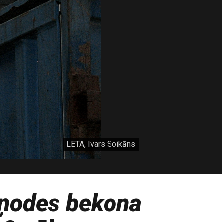
LETA, Ivars Soikāns
ņodes bekona