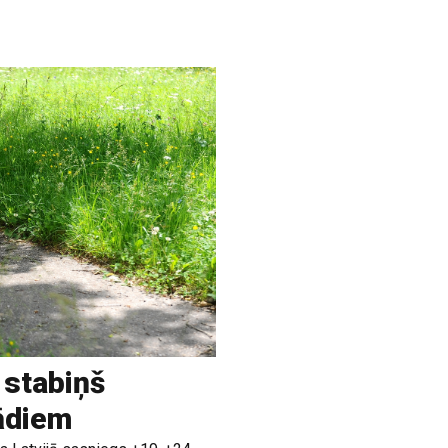
 stabiņš
rādiem