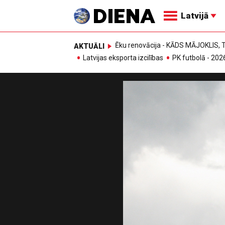
Latvijā
Ēku renovācija - KĀDS MĀJOKLIS
AKTUĀLI
Latvijas eksporta izcilības
PK futbolā - 202