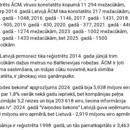
strēts ĀCM, vīruss konstatēts kopumā 11 294 mežacūkām,
arp 2014. gadā Latvijā ĀCM tika konstatēts 217 mežacūkām,
 gadā - 1048, 2016. gadā - 1146, 2017. gadā - 1431, 2018.
- 905, 2019. gadā - 430, 2020. gadā - 377, 2021. gadā - 44
. gadā - 1274 mežacūkām, 2023. gadā - 1002 mežacūkām,
. gadā - 1433 mežacūkām, bet 2025. gadā - 1500
cūkām.
atvijā pirmoreiz tika reģistrēts 2014. gada jūnijā trim
ūkām dažus metrus no Baltkrievijas robežas. ĀCM Ir ļoti
ma saslimšana, un mājas cūku novietnē, kurā slimība
atēta, ir jānokauj viss ganāmpulks.
odes bekona" apgrozījums 2024. gadā bija 5,938 miljoni eir
r par 1,8% vairāk nekā gadu iepriekš, bet kompānijas peļņa
inājās 5,2 reizes un bija 203 618 eiro, liecina informācija
as.lv". 2024. gadā "Vaiņodes bekons" Latvijā guva ieņēmum
 miljonu eiro apmērā, bet Lietuvā - 2,919 miljonu eiro apmēr
nija ir reģistrēta 1998. gadā, un tās pamatkapitāls ir 3,463