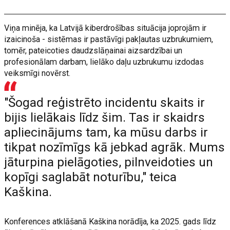
Viņa minēja, ka Latvijā kiberdrošības situācija joprojām ir
izaicinoša - sistēmas ir pastāvīgi pakļautas uzbrukumiem,
tomēr, pateicoties daudzslāņainai aizsardzībai un
profesionālam darbam, lielāko daļu uzbrukumu izdodas
veiksmīgi novērst.
"Šogad reģistrēto incidentu skaits ir
bijis lielākais līdz šim. Tas ir skaidrs
apliecinājums tam, ka mūsu darbs ir
tikpat nozīmīgs kā jebkad agrāk. Mums
jāturpina pielāgoties, pilnveidoties un
kopīgi saglabāt noturību," teica
Kaškina.
Konferences atklāšanā Kaškina norādīja, ka 2025. gads līdz