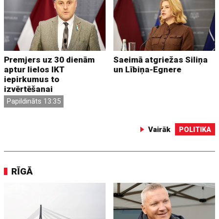
Premjers uz 30 dienām
Saeimā atgriežas Siliņa
aptur lielos IKT
un Lībiņa-Egnere
iepirkumus to
izvērtēšanai
Papildināts 13:35
Vairāk
POLITIKA
RĪGĀ