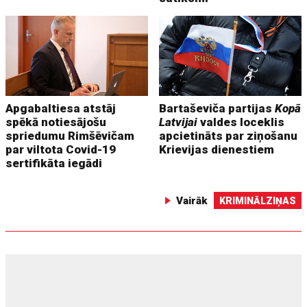
Apgabaltiesa atstāj
Bartaševiča partijas
Kopā
spēkā notiesājošu
Latvijai
valdes loceklis
spriedumu Rimšēvičam
apcietināts par ziņošanu
par viltota Covid-19
Krievijas dienestiem
sertifikāta iegādi
Vairāk
KRIMINĀLZIŅAS