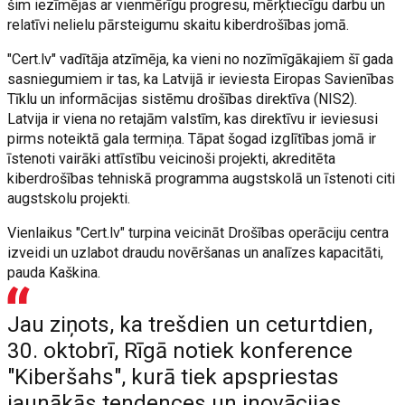
šim iezīmējas ar vienmērīgu progresu, mērķtiecīgu darbu un
relatīvi nelielu pārsteigumu skaitu kiberdrošības jomā.
"Cert.lv" vadītāja atzīmēja, ka vieni no nozīmīgākajiem šī gada
sasniegumiem ir tas, ka Latvijā ir ieviesta Eiropas Savienības
Tīklu un informācijas sistēmu drošības direktīva (NIS2).
Latvija ir viena no retajām valstīm, kas direktīvu ir ieviesusi
pirms noteiktā gala termiņa. Tāpat šogad izglītības jomā ir
īstenoti vairāki attīstību veicinoši projekti, akreditēta
kiberdrošības tehniskā programma augstskolā un īstenoti citi
augstskolu projekti.
Vienlaikus "Cert.lv" turpina veicināt Drošības operāciju centra
izveidi un uzlabot draudu novēršanas un analīzes kapacitāti,
pauda Kaškina.
Jau ziņots, ka trešdien un ceturtdien,
30. oktobrī, Rīgā notiek konference
"Kiberšahs", kurā tiek apspriestas
jaunākās tendences un inovācijas