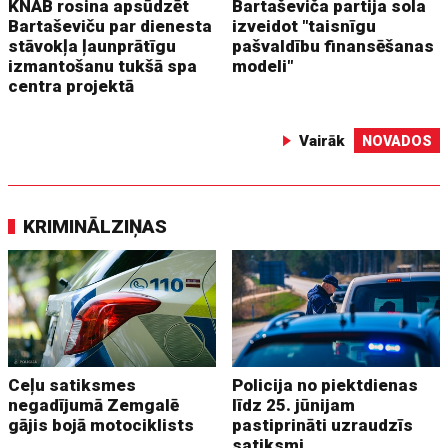
KNAB rosina apsūdzēt
Bartaševiča partija sola
Bartaševiču par dienesta
izveidot "taisnīgu
stāvokļa ļaunprātīgu
pašvaldību finansēšanas
izmantošanu tukšā spa
modeli"
centra projektā
Vairāk
NOVADOS
KRIMINĀLZIŅAS
Ceļu satiksmes
Policija no piektdienas
negadījumā Zemgalē
līdz 25. jūnijam
gājis bojā motociklists
pastiprināti uzraudzīs
satiksmi