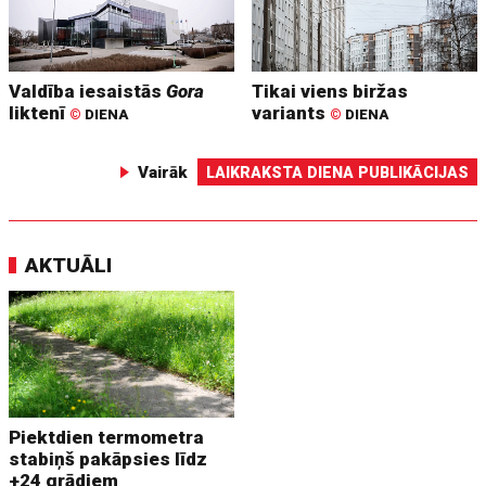
Valdība iesaistās
Gora
Tikai viens biržas
liktenī
variants
©
DIENA
©
DIENA
Vairāk
LAIKRAKSTA DIENA PUBLIKĀCIJAS
AKTUĀLI
Piektdien termometra
stabiņš pakāpsies līdz
+24 grādiem