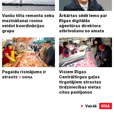
Vanšu tilta remonta seku
Ārkārtas sēdē lems par
mazināšanai rosina
Rīgas digitālās
veidot koordinācijas
aģentūras direktora
grupu
atbrīvošanu no amata
Pagaidu risinājums ir
Visiem Rīgas
atrasts
Centrāltirgus gaļas
©
DIENA
tirgotājiem atrastas
tirdzniecības vietas
citos paviljonos
Vairāk
RĪGĀ