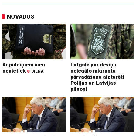
NOVADOS
Ar pulciņiem vien
Latgalē par deviņu
nepietiek
nelegālo migrantu
©
DIENA
pārvadāšanu aizturēti
Polijas un Latvijas
pilsoņi