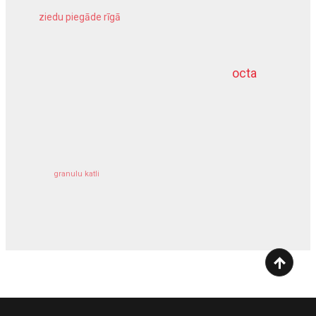
ziedu piegāde rīgā
meliorācijas darbi
octa
dziļurbums
kravu apdrošināšana
granulu katli
siltumsūknis