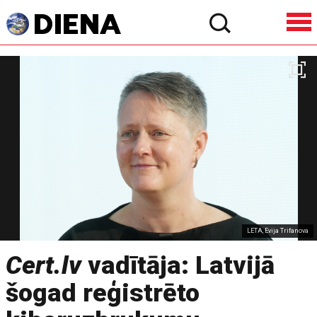
LETA, Evija Trifanova
Cert.lv
vadītāja: Latvijā
šogad reģistrēto