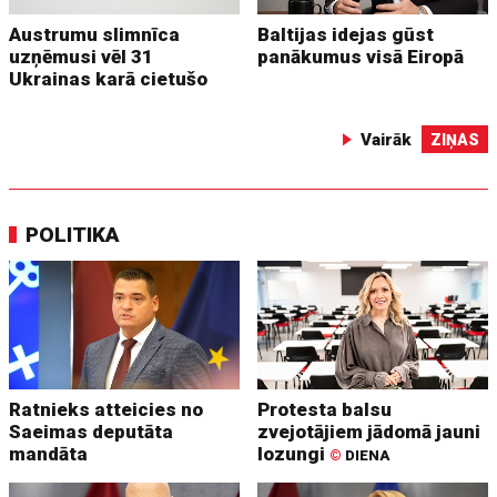
Austrumu slimnīca
Baltijas idejas gūst
uzņēmusi vēl 31
panākumus visā Eiropā
Ukrainas karā cietušo
Vairāk
ZIŅAS
POLITIKA
Ratnieks atteicies no
Protesta balsu
Saeimas deputāta
zvejotājiem jādomā jauni
mandāta
lozungi
©
DIENA