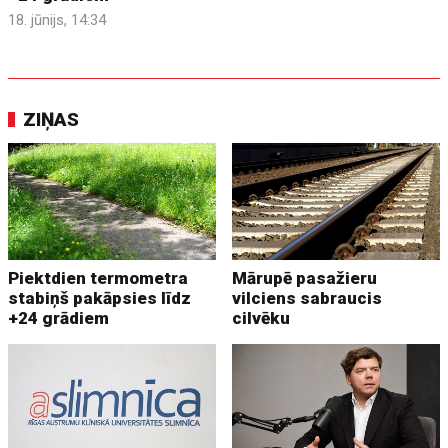
18. jūnijs, 14:34
ZIŅAS
Piektdien termometra
Mārupē pasažieru
stabiņš pakāpsies līdz
vilciens sabraucis
+24 grādiem
cilvēku