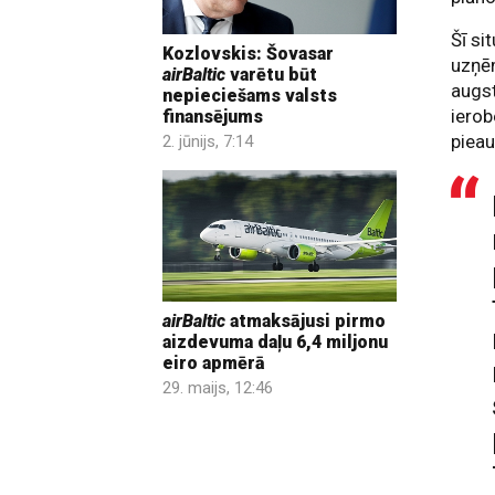
Šī si
Kozlovskis: Šovasar
uzņēm
airBaltic
varētu būt
augs
nepieciešams valsts
ierob
finansējums
piea
2. jūnijs, 7:14
airBaltic
atmaksājusi pirmo
aizdevuma daļu 6,4 miljonu
eiro apmērā
29. maijs, 12:46