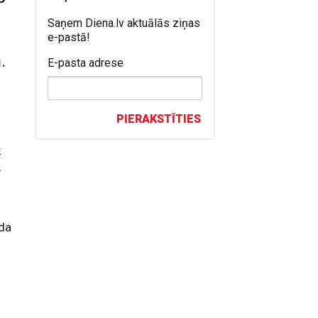
Saņem Diena.lv aktuālās ziņas
e-pastā!
.
E-pasta adrese
a
PIERAKSTĪTIES
k
,
ada