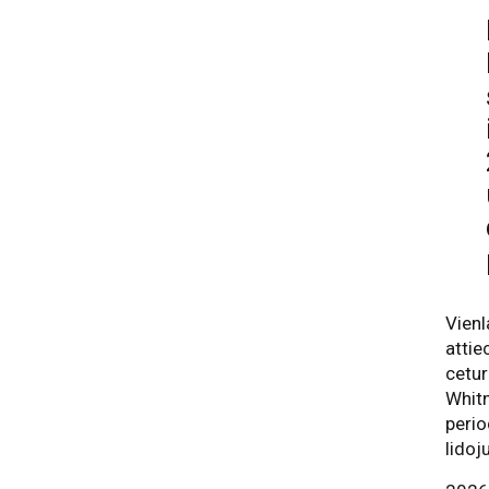
Vienl
attie
cetur
Whitn
perio
lidoj