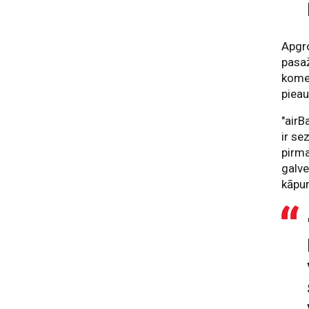
Apgro
pasaž
kome
piea
"airB
ir se
pirma
galv
kāpum