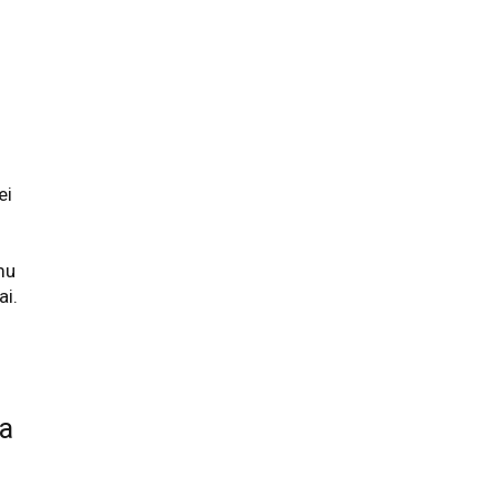
ei
mu
ai.
ja