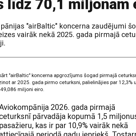
s līdz 70,1 miljonam 
pānijas "airBaltic" koncerna zaudējumi šo
4 reizes vairāk nekā 2025. gada pirmajā ce
i.
ārt "airBaltic" koncerna apgrozījums šogad pirmajā ceturksn
zinot ar 2025. gada pirmo ceturksni, palielinājies par 12,3% 
149,086 miljoni eiro.
Aviokompānija 2026. gada pirmajā
ceturksnī pārvadāja kopumā 1,5 miljonu
pasažieru, kas ir par 10,9% vairāk nekā
attiecīgajā periodā gadu iepriekš. Tostar