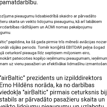
pamatdarbību.
zījuma pieaugumu lidsabiedrībā skaidro ar pārvadāto
ieru skaita un veikto lidojumu pieaugumu, kā arī labākiem
rcdarbības rādītājiem un ACMI nomas pakalpojumu
ugumu.
altic" papildina, ka šā gada pirmie trīs mēneši aviācijas nozar
zonāli vājāks periods. Tomēr koriģētā EBITDAR peļņa šogad
jā ceturksnī pieauga līdz septiņiem miljoniem eiro,
enokārt pateicoties kopējo ieņēmumu pieaugumam, ieņēmu
am uz vienu pasažieri un efektīvākai lidmašīnu izmantošan
"airBaltic" prezidents un izpilddirektors
Erno Hildēns norāda, ka no darbības
viedokļa "airBaltic" pirmais ceturksnis bi
stabils ar pārvadāto pasažieru skaita un
veikto lidojumu pieaugumu un uzlabotu