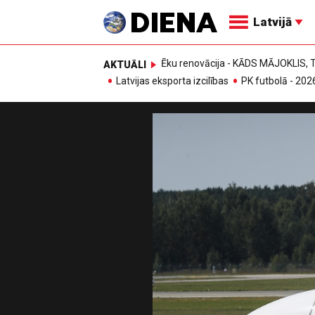
Latvijā
Ēku renovācija - KĀDS MĀJOKLIS
AKTUĀLI
Latvijas eksporta izcilības
PK futbolā - 202