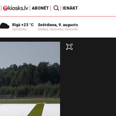
ABONĒT
IENĀKT
Rīgā +23 °C
Svētdiena, 9. augusts
Apmācies
Madara, Genoveva, Genovefa