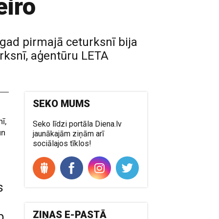
eiro
gad pirmajā ceturksnī bija
turksnī, aģentūru LETA
SEKO MUMS
ī,
Seko līdzi portāla Diena.lv
un
jaunākajām ziņām arī
sociālajos tīklos!
s
ZIŅAS E-PASTĀ
p