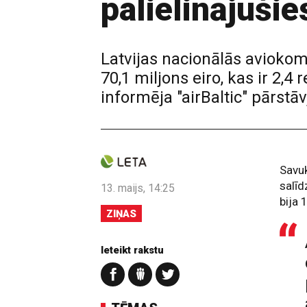
palielinājušie
Latvijas nacionālās aviokom
70,1 miljons eiro, kas ir 2,
informēja "airBaltic" pārstāvj
Savuk
salīd
13. maijs, 14:25
bija 
ZIŅAS
Ieteikt rakstu