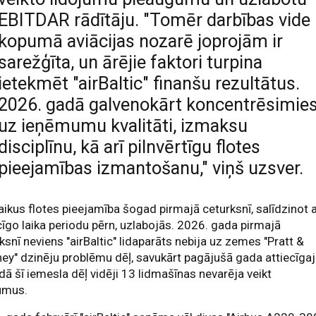
EBITDAR rādītāju. "Tomēr darbības vide
kopumā aviācijas nozarē joprojām ir
sarežģīta, un ārējie faktori turpina
ietekmēt "airBaltic" finanšu rezultātus.
2026. gadā galvenokārt koncentrēsimie
uz ieņēmumu kvalitāti, izmaksu
disciplīnu, kā arī pilnvērtīgu flotes
pieejamības izmantošanu," viņš uzsver.
aikus flotes pieejamība šogad pirmajā ceturksnī, salīdzinot 
cīgo laika periodu pērn, uzlabojās. 2026. gada pirmajā
ksnī neviens "airBaltic" lidaparāts nebija uz zemes "Pratt &
ey" dzinēju problēmu dēļ, savukārt pagājušā gada attiecīga
dā šī iemesla dēļ vidēji 13 lidmašīnas nevarēja veikt
umus.