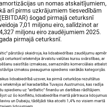
amortizācijas un nomas atskaitījumiem,
kā arī pirms uzkrājumiem tiesvedībām
(EBITDAR) šogad pirmajā ceturksnī
veidoja 7,01 miljonu eiro, salīdzinot ar
4,327 miljonu eiro zaudējumiem 2025.
gada pirmajā ceturksnī.
altic" pārstāvji skaidroja, ka lidsabiedrības zaudējumu apmē
jā ceturksnī ietekmēja ārvalstu valūtas kursu svārstības, ar
sēšanu saistītās izmaksas, samazināts komerciālais atbals
stāvīga izmaksu pieauguma spiediens vairākās kategorijās.
aikus lidsabiedrībā uzsver, ka pirmā ceturkšņa rezultātus
ki ietekmēja arī karadarbība Tuvajos Austrumos, kas radīja
du spiedienu uz "airBaltic" finanšu un darbības rādītājiem.
jot uz šo konfliktu, lidsabiedrība martā pārtrauca lidojumu
lavivu un Dubaiju, tādējādi tika atcelti 1,4% no visiem martā
tajiem lidojumiem.