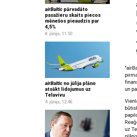
airBaltic
pārvadāto
pasažieru skaits piecos
mēnešos pieaudzis par
4,5%
8. jūnijs, 11:50
"airB
pirma
finan
airBaltic
no jūlija plāno
un pa
atsākt lidojumus uz
Telavivu
Vienl
4. jūnijs, 12:46
būtis
papil
Reaģē
uz Te
plāno