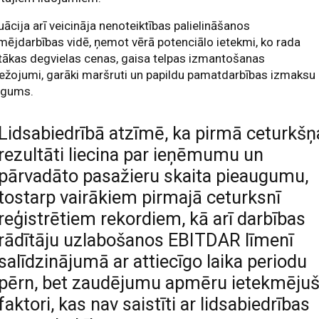
tuācija arī veicināja nenoteiktības palielināšanos
ējdarbības vidē, ņemot vērā potenciālo ietekmi, ko rada
tākas degvielas cenas, gaisa telpas izmantošanas
ežojumi, garāki maršruti un papildu pamatdarbības izmaksu
ugums.
Lidsabiedrībā atzīmē, ka pirmā ceturkšņ
rezultāti liecina par ieņēmumu un
pārvadāto pasažieru skaita pieaugumu,
tostarp vairākiem pirmajā ceturksnī
reģistrētiem rekordiem, kā arī darbības
rādītāju uzlabošanos EBITDAR līmenī
salīdzinājumā ar attiecīgo laika periodu
pērn, bet zaudējumu apmēru ietekmējuš
faktori, kas nav saistīti ar lidsabiedrības