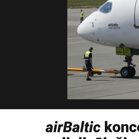
airBaltic
konce