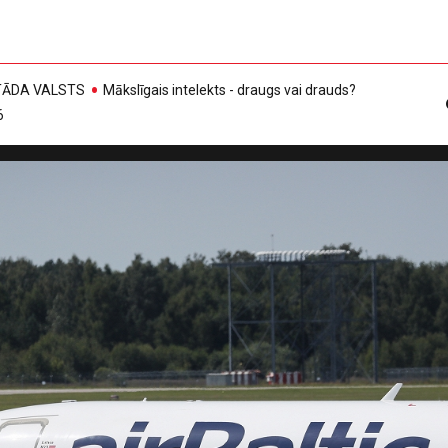
, TĀDA VALSTS
Mākslīgais intelekts - draugs vai drauds?
6