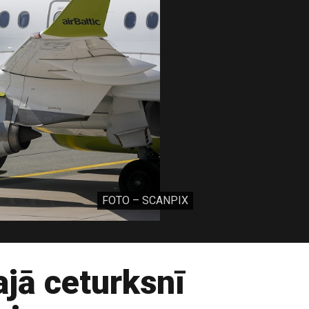
FOTO – SCANPIX
jā ceturksnī