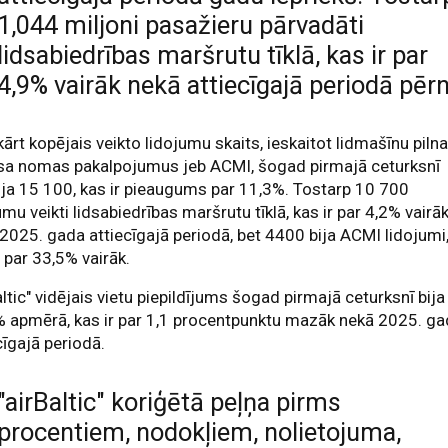
1,044 miljoni pasažieru pārvadāti
lidsabiedrības maršrutu tīklā, kas ir par
4,9% vairāk nekā attiecīgajā periodā pērn
ārt kopējais veikto lidojumu skaits, ieskaitot lidmašīnu piln
isa nomas pakalpojumus jeb ACMI, šogad pirmajā ceturksnī
ja 15 100, kas ir pieaugums par 11,3%. Tostarp 10 700
umu veikti lidsabiedrības maršrutu tīklā, kas ir par 4,2% vairā
2025. gada attiecīgajā periodā, bet 4400 bija ACMI lidojumi
r par 33,5% vairāk.
altic" vidējais vietu piepildījums šogad pirmajā ceturksnī bija
 apmērā, kas ir par 1,1 procentpunktu mazāk nekā 2025. g
cīgajā periodā.
"airBaltic" koriģētā peļņa pirms
procentiem, nodokļiem, nolietojuma,