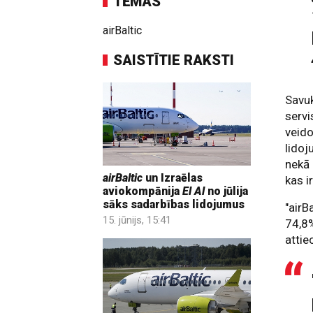
TĒMAS
airBaltic
SAISTĪTIE RAKSTI
Savuk
serv
veido
lidoj
nekā 
airBaltic
un Izraēlas
kas i
aviokompānija
El Al
no jūlija
sāks sadarbības lidojumus
"airB
15. jūnijs, 15:41
74,8%
attie