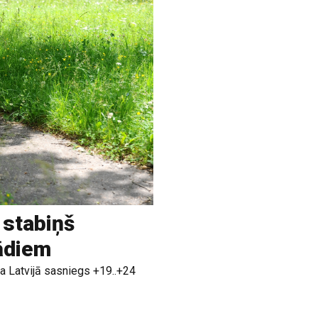
 stabiņš
rādiem
a Latvijā sasniegs +19..+24