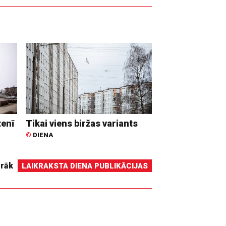
tenī
Tikai viens biržas variants
©
DIENA
irāk
LAIKRAKSTA DIENA PUBLIKĀCIJAS