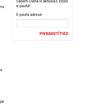
Saņem Diena.lv aktuālās ziņas
e-pastā!
smu
E-pasta adrese
PIERAKSTĪTIES
es
jai