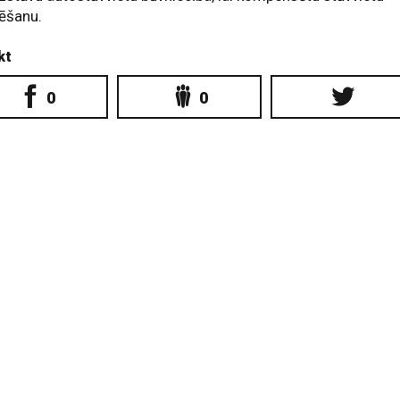
dēšanu.
kt
0
0