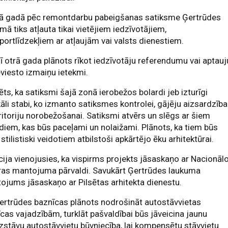
jā gadā pēc remontdarbu pabeigšanas satiksme Ģertrūdes
mā tiks atļauta tikai vietējiem iedzīvotājiem,
portlīdzekļiem ar atļaujām vai valsts dienestiem.
ī otrā gada plānots rīkot iedzīvotāju referendumu vai aptauj
eviesto izmaiņu ietekmi.
ēts, ka satiksmi šajā zonā ierobežos bolardi jeb izturīgi
kāli stabi, ko izmanto satiksmes kontrolei, gājēju aizsardzība
ritoriju norobežošanai. Satiksmi atvērs un slēgs ar šiem
diem, kas būs paceļami un nolaižami. Plānots, ka tiem būs
 stilistiski veidotiem atbilstoši apkārtējo ēku arhitektūrai.
cija vienojusies, ka vispirms projekts jāsaskaņo ar Nacionāl
ras mantojuma pārvaldi. Savukārt Ģertrūdes laukuma
tojums jāsaskaņo ar Pilsētas arhitekta dienestu.
ertrūdes baznīcas plānots nodrošināt autostāvvietas
cas vajadzībām, turklāt pašvaldībai būs jāveicina jaunu
stāvu autostāvvietu būvniecība, lai kompensētu stāvvietu