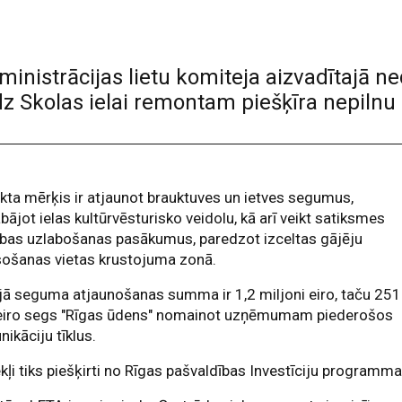
nistrācijas lietu komiteja aizvadītajā n
dz Skolas ielai remontam piešķīra nepilnu 
kta mērķis ir atjaunot brauktuves un ietves segumus,
bājot ielas kultūrvēsturisko veidolu, kā arī veikt satiksmes
ības uzlabošanas pasākumus, paredzot izceltas gājēju
sošanas vietas krustojuma zonā.
ā seguma atjaunošanas summa ir 1,2 miljoni eiro, taču 251
eiro segs "Rīgas ūdens" nomainot uzņēmumam piederošos
ikāciju tīklus.
kļi tiks piešķirti no Rīgas pašvaldības Investīciju programma