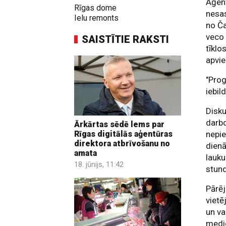
Aģent
Rīgas dome
nesas
Ielu remonts
no Ča
veco 
SAISTĪTIE RAKSTI
tīklo
apvie
"Prog
iebil
Disku
darbd
Ārkārtas sēdē lems par
nepi
Rīgas digitālās aģentūras
direktora atbrīvošanu no
dienā
amata
lauku
18. jūnijs, 11:42
stun
Pārēj
vietē
un va
medic