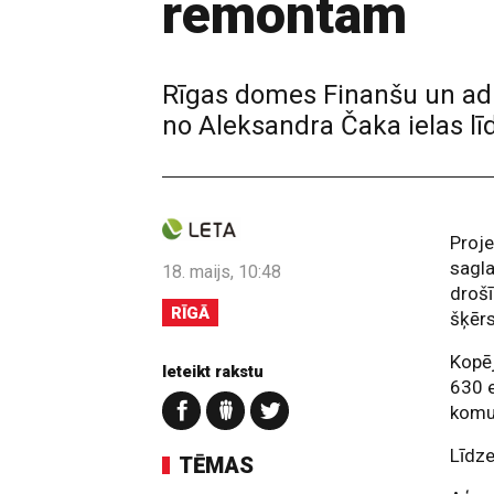
remontam
Rīgas domes Finanšu un admi
no Aleksandra Čaka ielas lī
Proje
sagla
18. maijs, 10:48
droš
RĪGĀ
šķēr
Kopēj
Ieteikt rakstu
630 
komun
Līdze
TĒMAS