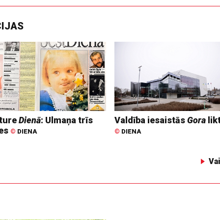
CIJAS
ture
Dienā
: Ulmaņa trīs
Valdība iesaistās
Gora
lik
tes
©
DIENA
©
DIENA
Va