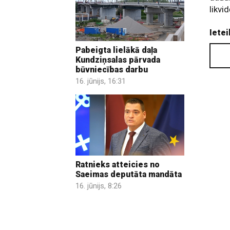
likvi
Ietei
Pabeigta lielākā daļa
Kundziņsalas pārvada
būvniecības darbu
16. jūnijs, 16:31
Ratnieks atteicies no
Saeimas deputāta mandāta
16. jūnijs, 8:26