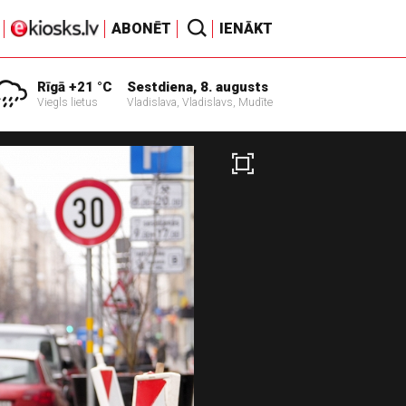
ABONĒT
IENĀKT
Rīgā +21 °C
Sestdiena, 8. augusts
Viegls lietus
Vladislava, Vladislavs, Mudīte