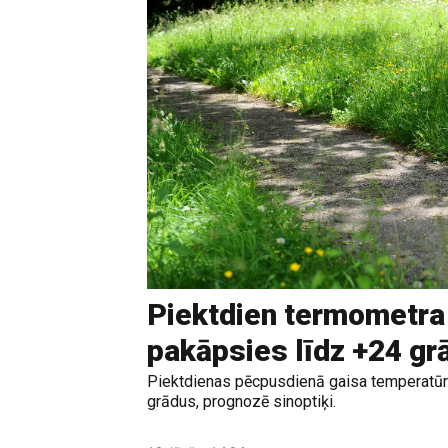
Piektdien termometra
pakāpsies līdz +24 g
Piektdienas pēcpusdienā gaisa temperatūr
grādus, prognozē sinoptiķi.