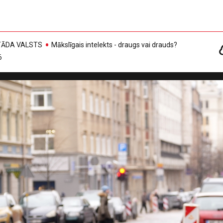
, TĀDA VALSTS
Mākslīgais intelekts - draugs vai drauds?
6