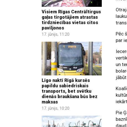
Otra
Visiem Rīgas Centrāltirgus
lauku
gaļas tirgotājiem atrastas
tirdzniecības vietas citos
trans
paviljonos
Pēc š
17. jūnijs, 11:20
par i
Iecer
verti
un te
bolar
jābūt
Līgo naktī Rīgā kursēs
papildu sabiedriskais
Koalī
transports, bet svētku
kultū
dienās braukšana būs bez
iekār
maksas
17. jūnijs, 10:20
Pie Ģ
baznī
daudz