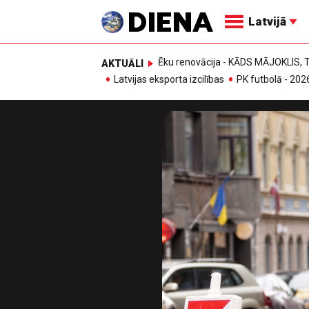
Latvijā
Ēku renovācija - KĀDS MĀJOKLIS
AKTUĀLI
Latvijas eksporta izcilības
PK futbolā - 202