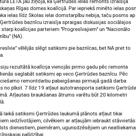
ūra LETA jau ziņoja, ka Ģertrūdes ielas remonts izraisīja
kaņas Rīgas domes koalīcijā. Par iepriekš minēto ielas po
ka ielas līdz Skolas ielai domstarpību nebija, taču posms ap
Ģertrūdes baznīcu izraisīja spraigas diskusijas sociālajos
s starp koalīcijas parteriem "Progresīvajiem" un "Nacionālo
nību" (NA).
resīvie" vēlējās slēgt satiksmi pie baznīcas, bet NA pret to
da.
siju rezultātā koalīcija vienojās pirmo gadu pēc remonta
ienās saglabāt satiksmi ap veco Ģertrūdes baznīcu. Pēc
eciešamo remontdarbu pabeigšanas pirmajā gadā darba
s no plkst. 7 līdz 19 atļaut autotransporta satiksmi Ģertrūd
mā. Atļautais braukšanas ātrums varētu būt 20 kilometri
dā.
ā laikā satiksmi Ģertrūdes laukumā plānots atļaut tikai
jiem iedzīvotājiem, cilvēkiem ar atļaujām iebraukt stāvvietās
lsts dienestiem, piemēram, ugunsdzēsējiem un neatliekama
īniskajai palīdzībai.