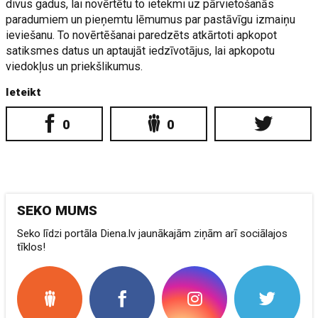
divus gadus, lai novērtētu to ietekmi uz pārvietošanās
paradumiem un pieņemtu lēmumus par pastāvīgu izmaiņu
ieviešanu. To novērtēšanai paredzēts atkārtoti apkopot
satiksmes datus un aptaujāt iedzīvotājus, lai apkopotu
viedokļus un priekšlikumus.
Ieteikt
0
0
SEKO MUMS
Seko līdzi portāla Diena.lv jaunākajām ziņām arī sociālajos
tīklos!