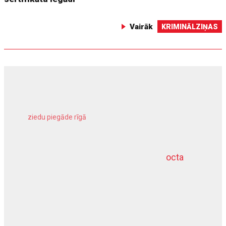
Vairāk
KRIMINĀLZIŅAS
ziedu piegāde rīgā
meliorācijas darbi
octa
dziļurbums
kravu apdrošināšana