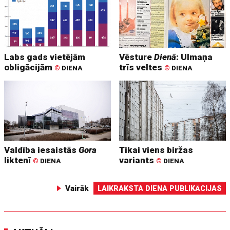
Labs gads vietējām
Vēsture
Dienā
: Ulmaņa
obligācijām
trīs veltes
©
DIENA
©
DIENA
Valdība iesaistās
Gora
Tikai viens biržas
liktenī
variants
©
DIENA
©
DIENA
Vairāk
LAIKRAKSTA DIENA PUBLIKĀCIJAS