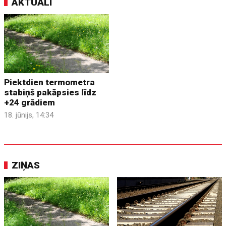
AKTUĀLI
Piektdien termometra
stabiņš pakāpsies līdz
+24 grādiem
18. jūnijs, 14:34
ZIŅAS