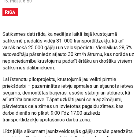
15. maijs, 6:50
RĪGĀ
Satiksmes dati rāda, ka nedēļas laikā šajā krustojumā
satiksmē piedalās vidēji 31 000 transportlīdzekļu, kā arī
vairāk nekā 25 000 gājēju un velosipēdistu. Vienlaikus 28,5%
autovadītāju pārsniedz atļauto 30 km/h ātrumu, kas norāda uz
nepieciešamību krustojumu padarīt ērtāku un drošāku visiem
satiksmes dalībniekiem.
Lai īstenotu pilotprojektu, krustojumā jau veikti pirmie
priekšdarbi – pazeminātas ietvju apmales un atjaunots ietves
segums, demontētas barjeras, esošie stabiņi un atdures, kā
arī attīrīta brauktuve. Tāpat uzklāti jauni ceļa apzīmējumi,
pārvietotas ceļa zīmes un izvietotas pagaidu zīmes, kas
darba dienās no plkst. 9.00 līdz 17.00 aizliedz
transportlīdzekļu apstāšanos darbu zonā.
Līdz jūlija sākumam jaunizveidotajās gājēju zonās paredzēts