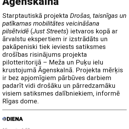
Āgenskalnā
Starptautiskā projekta
Drošas, taisnīgas un
patīkamas mobilitātes veicināšana
pilsētvidē
(
Just Streets
) ietvaros kopā ar
ārvalstu ekspertiem ir izstrādāts un
pakāpeniski tiek ieviests satiksmes
drošības risinājums projekta
pilotteritorijā – Meža un Puķu ielu
krustojumā Āgenskalnā. Projekta mērķis
ir bez apjomīgiem pārbūves darbiem
padarīt vidi drošāku un pārredzamāku
visiem satiksmes dalībniekiem, informē
Rīgas dome.