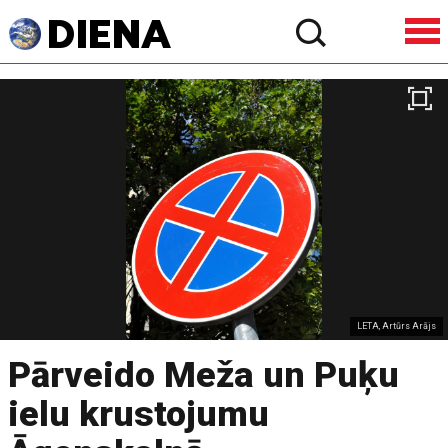
LETA, Artūrs Arājs
Pārveido Meža un Puķu
ielu krustojumu