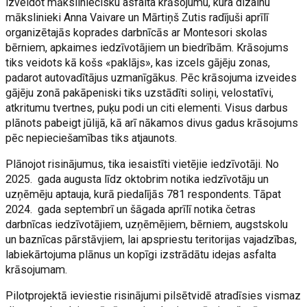
izveidot māksliniecisku asfalta krāsojumu, kura dizainu
mākslinieki Anna Vaivare un Mārtiņš Zutis radījuši aprīlī
organizētajās koprades darbnīcās ar Montesori skolas
bērniem, apkaimes iedzīvotājiem un biedrībām. Krāsojums
tiks veidots kā košs «paklājs», kas izcels gājēju zonas,
padarot autovadītājus uzmanīgākus. Pēc krāsojuma izveides
gājēju zonā pakāpeniski tiks uzstādīti soliņi, velostatīvi,
atkritumu tvertnes, puķu podi un citi elementi. Visus darbus
plānots pabeigt jūlijā, kā arī nākamos divus gadus krāsojums
pēc nepieciešamības tiks atjaunots.
Plānojot risinājumus, tika iesaistīti vietējie iedzīvotāji. No
2025. gada augusta līdz oktobrim notika iedzīvotāju un
uzņēmēju aptauja, kurā piedalījās 781 respondents. Tāpat
2024. gada septembrī un šāgada aprīlī notika četras
darbnīcas iedzīvotājiem, uzņēmējiem, bērniem, augstskolu
un baznīcas pārstāvjiem, lai apspriestu teritorijas vajadzības,
labiekārtojuma plānus un kopīgi izstrādātu idejas asfalta
krāsojumam.
Pilotprojektā ieviestie risinājumi pilsētvidē atradīsies vismaz