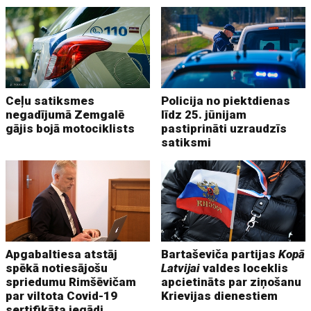
Ceļu satiksmes
Policija no piektdienas
negadījumā Zemgalē
līdz 25. jūnijam
gājis bojā motociklists
pastiprināti uzraudzīs
satiksmi
Apgabaltiesa atstāj
Bartaševiča partijas
Kopā
spēkā notiesājošu
Latvijai
valdes loceklis
spriedumu Rimšēvičam
apcietināts par ziņošanu
par viltota Covid-19
Krievijas dienestiem
sertifikāta iegādi