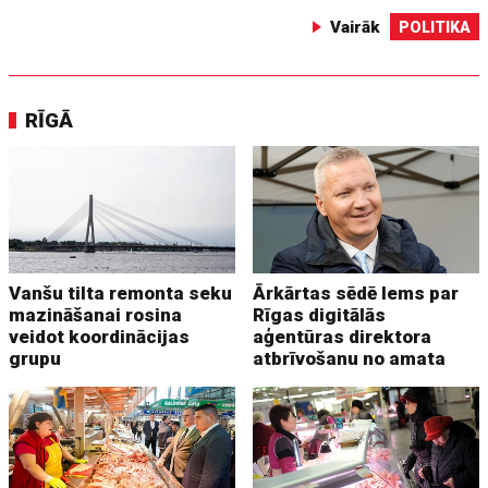
Vairāk
POLITIKA
RĪGĀ
Vanšu tilta remonta seku
Ārkārtas sēdē lems par
mazināšanai rosina
Rīgas digitālās
veidot koordinācijas
aģentūras direktora
grupu
atbrīvošanu no amata