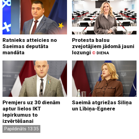
Ratnieks atteicies no
Protesta balsu
Saeimas deputāta
zvejotājiem jādomā jauni
mandāta
lozungi
©
DIENA
Premjers uz 30 dienām
Saeimā atgriežas Siliņa
aptur lielos IKT
un Lībiņa-Egnere
iepirkumus to
izvērtēšanai
Papildināts 13:35