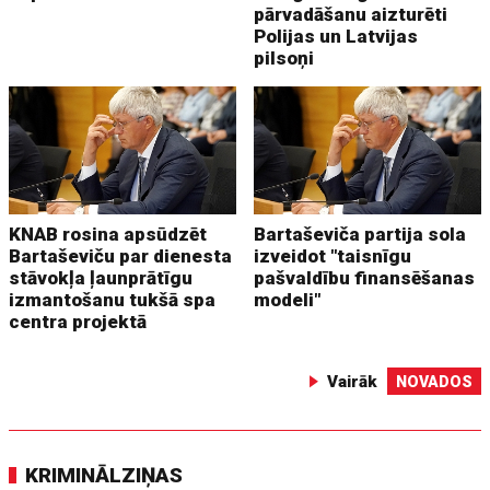
pārvadāšanu aizturēti
Polijas un Latvijas
pilsoņi
KNAB rosina apsūdzēt
Bartaševiča partija sola
Bartaševiču par dienesta
izveidot "taisnīgu
stāvokļa ļaunprātīgu
pašvaldību finansēšanas
izmantošanu tukšā spa
modeli"
centra projektā
Vairāk
NOVADOS
KRIMINĀLZIŅAS