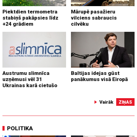
Piektdien termometra
Mārupē pasažieru
stabiņš pakāpsies līdz
vilciens sabraucis
+24 grādiem
cilvēku
Austrumu slimnīca
Baltijas idejas gūst
uzņēmusi vēl 31
panākumus visā Eiropā
Ukrainas karā cietušo
Vairāk
ZIŅAS
POLITIKA