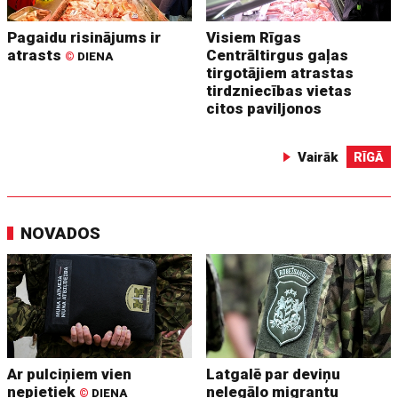
Pagaidu risinājums ir
Visiem Rīgas
atrasts
Centrāltirgus gaļas
©
DIENA
tirgotājiem atrastas
tirdzniecības vietas
citos paviljonos
Vairāk
RĪGĀ
NOVADOS
Ar pulciņiem vien
Latgalē par deviņu
nepietiek
nelegālo migrantu
©
DIENA