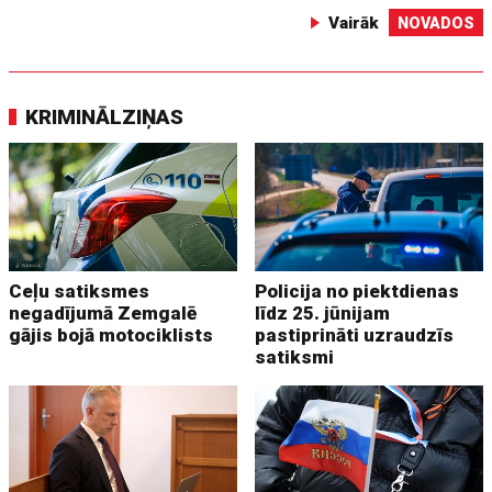
Vairāk
NOVADOS
KRIMINĀLZIŅAS
Ceļu satiksmes
Policija no piektdienas
negadījumā Zemgalē
līdz 25. jūnijam
gājis bojā motociklists
pastiprināti uzraudzīs
satiksmi