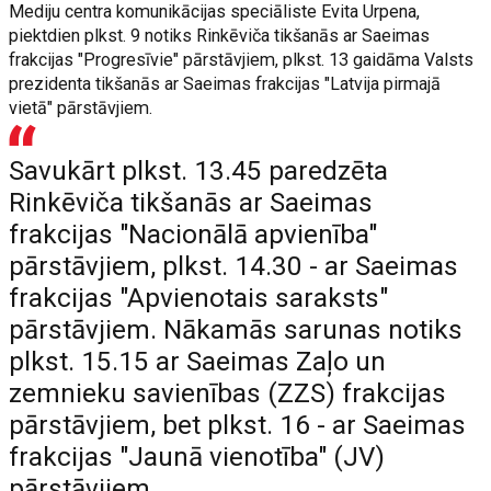
Mediju centra komunikācijas speciāliste Evita Urpena,
piektdien plkst. 9 notiks Rinkēviča tikšanās ar Saeimas
frakcijas "Progresīvie" pārstāvjiem, plkst. 13 gaidāma Valsts
prezidenta tikšanās ar Saeimas frakcijas "Latvija pirmajā
vietā" pārstāvjiem.
Savukārt plkst. 13.45 paredzēta
Rinkēviča tikšanās ar Saeimas
frakcijas "Nacionālā apvienība"
pārstāvjiem, plkst. 14.30 - ar Saeimas
frakcijas "Apvienotais saraksts"
pārstāvjiem. Nākamās sarunas notiks
plkst. 15.15 ar Saeimas Zaļo un
zemnieku savienības (ZZS) frakcijas
pārstāvjiem, bet plkst. 16 - ar Saeimas
frakcijas "Jaunā vienotība" (JV)
pārstāvjiem.