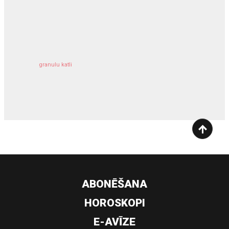
kravu apdrošināšana
granulu katli
siltumsūknis
ABONĒŠANA
HOROSKOPI
E-AVĪZE