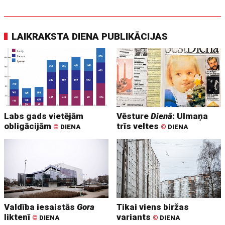
LAIKRAKSTA DIENA PUBLIKĀCIJAS
Labs gads vietējām
Vēsture
Dienā
: Ulmaņa
obligācijām
trīs veltes
©
DIENA
©
DIENA
Valdība iesaistās
Gora
Tikai viens biržas
liktenī
variants
©
DIENA
©
DIENA