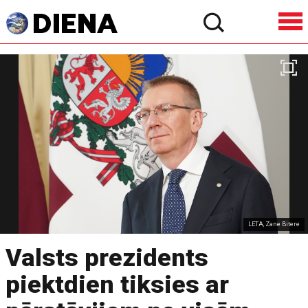
LETA, Zane Bitere
Valsts prezidents
piektdien tiksies ar