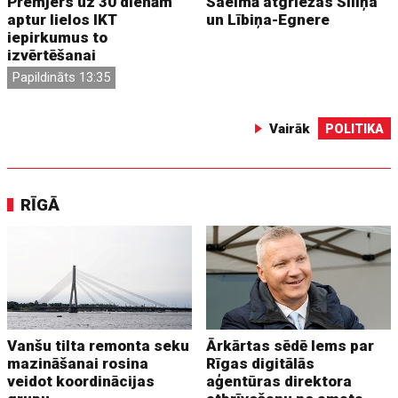
Premjers uz 30 dienām
Saeimā atgriežas Siliņa
aptur lielos IKT
un Lībiņa-Egnere
iepirkumus to
izvērtēšanai
Papildināts 13:35
Vairāk
POLITIKA
RĪGĀ
Vanšu tilta remonta seku
Ārkārtas sēdē lems par
mazināšanai rosina
Rīgas digitālās
veidot koordinācijas
aģentūras direktora