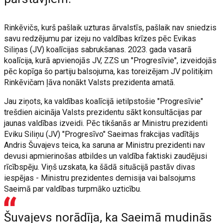
Rinkēvičs, kurš pašlaik uzturas ārvalstīs, pašlaik nav sniedzis
savu redzējumu par izeju no valdības krīzes pēc Evikas
Siliņas (JV) koalīcijas sabrukšanas. 2023. gada vasarā
koalīcija, kurā apvienojās JV, ZZS un "Progresīvie", izveidojās
pēc kopīga šo partiju balsojuma, kas toreizējam JV politiķim
Rinkēvičam ļāva nonākt Valsts prezidenta amatā.
Jau ziņots, ka valdības koalīcijā ietilpstošie "Progresīvie"
trešdien aicināja Valsts prezidentu sākt konsultācijas par
jaunas valdības izveidi. Pēc tikšanās ar Ministru prezidenti
Eviku Siliņu (JV) "Progresīvo" Saeimas frakcijas vadītājs
Andris Šuvajevs teica, ka saruna ar Ministru prezidenti nav
devusi apmierinošas atbildes un valdība faktiski zaudējusi
rīcībspēju. Viņš uzskata, ka šādā situācijā pastāv divas
iespējas - Ministru prezidentes demisija vai balsojums
Saeimā par valdības turpmāko uzticību.
Šuvajevs norādīja, ka Saeimā mudinās