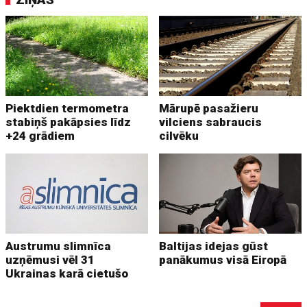
Piektdien termometra
Mārupē pasažieru
stabiņš pakāpsies līdz
vilciens sabraucis
+24 grādiem
cilvēku
Austrumu slimnīca
Baltijas idejas gūst
uzņēmusi vēl 31
panākumus visā Eiropā
Ukrainas karā cietušo