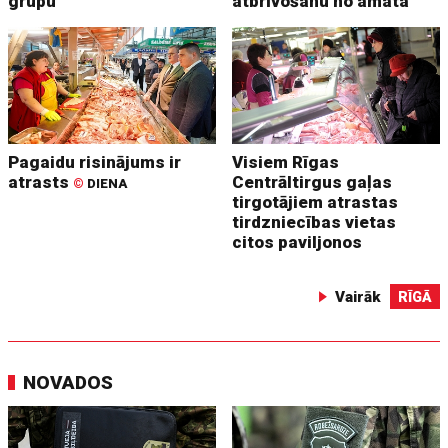
grupu
atbrīvošanu no amata
Pagaidu risinājums ir
Visiem Rīgas
atrasts
Centrāltirgus gaļas
©
DIENA
tirgotājiem atrastas
tirdzniecības vietas
citos paviljonos
Vairāk
RĪGĀ
NOVADOS