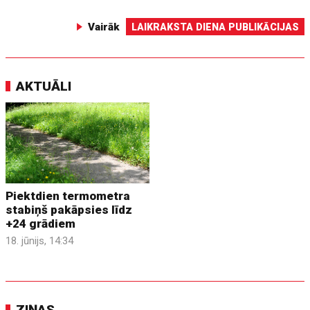
Vairāk
LAIKRAKSTA DIENA PUBLIKĀCIJAS
AKTUĀLI
Piektdien termometra
stabiņš pakāpsies līdz
+24 grādiem
18. jūnijs, 14:34
ZIŅAS