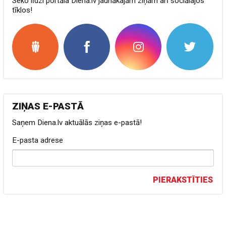
Seko līdzi portāla Diena.lv jaunākajām ziņām arī sociālajos
tīklos!
ZIŅAS E-PASTĀ
Saņem Diena.lv aktuālās ziņas e-pastā!
E-pasta adrese
PIERAKSTĪTIES