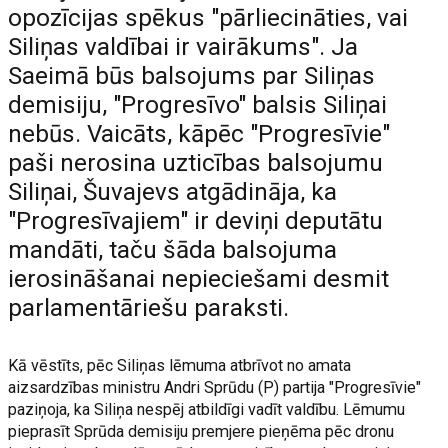
opozīcijas spēkus "pārliecināties, vai
Siliņas valdībai ir vairākums". Ja
Saeimā būs balsojums par Siliņas
demisiju, "Progresīvo" balsis Siliņai
nebūs. Vaicāts, kāpēc "Progresīvie"
paši nerosina uzticības balsojumu
Siliņai, Šuvajevs atgādināja, ka
"Progresīvajiem" ir deviņi deputātu
mandāti, taču šāda balsojuma
ierosināšanai nepieciešami desmit
parlamentāriešu paraksti.
Kā vēstīts, pēc Siliņas lēmuma atbrīvot no amata
aizsardzības ministru Andri Sprūdu (P) partija "Progresīvie"
paziņoja, ka Siliņa nespēj atbildīgi vadīt valdību. Lēmumu
pieprasīt Sprūda demisiju premjere pieņēma pēc dronu