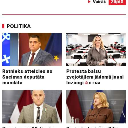
Vairāk
ZIŅAS
POLITIKA
Ratnieks atteicies no
Protesta balsu
Saeimas deputāta
zvejotājiem jādomā jauni
mandāta
lozungi
©
DIENA