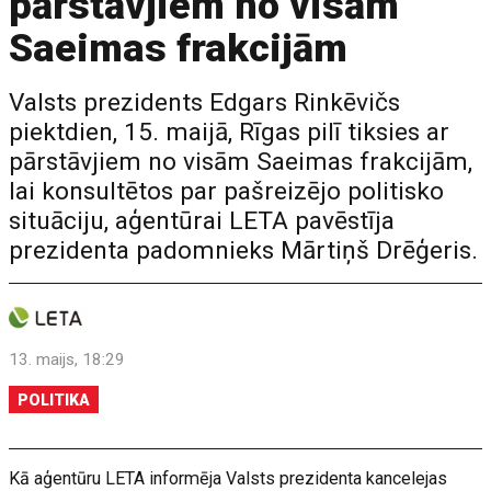
pārstāvjiem no visām
Saeimas frakcijām
Valsts prezidents Edgars Rinkēvičs
piektdien, 15. maijā, Rīgas pilī tiksies ar
pārstāvjiem no visām Saeimas frakcijām,
lai konsultētos par pašreizējo politisko
situāciju, aģentūrai LETA pavēstīja
prezidenta padomnieks Mārtiņš Drēģeris.
13. maijs, 18:29
POLITIKA
Kā aģentūru LETA informēja Valsts prezidenta kancelejas