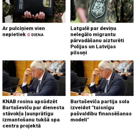
Ar pulciņiem vien
Latgalē par deviņu
nepietiek
nelegālo migrantu
©
DIENA
pārvadāšanu aizturēti
Polijas un Latvijas
pilsoņi
KNAB rosina apsūdzēt
Bartaševiča partija sola
Bartaševiču par dienesta
izveidot "taisnīgu
stāvokļa ļaunprātīgu
pašvaldību finansēšanas
izmantošanu tukšā spa
modeli"
centra projektā