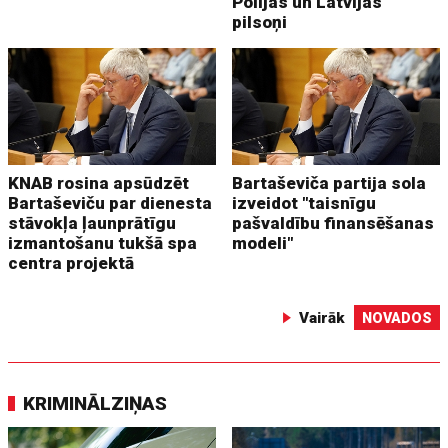
Polijas un Latvijas
pilsoņi
KNAB rosina apsūdzēt
Bartaševiča partija sola
Bartaševiču par dienesta
izveidot "taisnīgu
stāvokļa ļaunprātīgu
pašvaldību finansēšanas
izmantošanu tukšā spa
modeli"
centra projektā
Vairāk
NOVADOS
KRIMINĀLZIŅAS