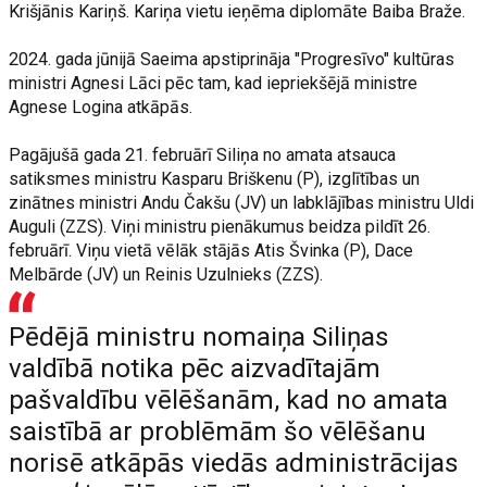
Krišjānis Kariņš. Kariņa vietu ieņēma diplomāte Baiba Braže.
2024. gada jūnijā Saeima apstiprināja "Progresīvo" kultūras
ministri Agnesi Lāci pēc tam, kad iepriekšējā ministre
Agnese Logina atkāpās.
Pagājušā gada 21. februārī Siliņa no amata atsauca
satiksmes ministru Kasparu Briškenu (P), izglītības un
zinātnes ministri Andu Čakšu (JV) un labklājības ministru Uldi
Auguli (ZZS). Viņi ministru pienākumus beidza pildīt 26.
februārī. Viņu vietā vēlāk stājās Atis Švinka (P), Dace
Melbārde (JV) un Reinis Uzulnieks (ZZS).
Pēdējā ministru nomaiņa Siliņas
valdībā notika pēc aizvadītajām
pašvaldību vēlēšanām, kad no amata
saistībā ar problēmām šo vēlēšanu
norisē atkāpās viedās administrācijas