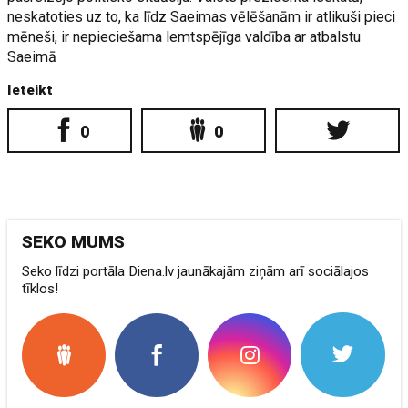
neskatoties uz to, ka līdz Saeimas vēlēšanām ir atlikuši pieci
mēneši, ir nepieciešama lemtspējīga valdība ar atbalstu
Saeimā
Ieteikt
0
0
SEKO MUMS
Seko līdzi portāla Diena.lv jaunākajām ziņām arī sociālajos
tīklos!