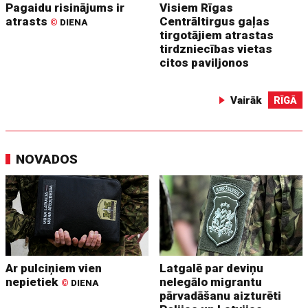
Pagaidu risinājums ir
Visiem Rīgas
atrasts
Centrāltirgus gaļas
©
DIENA
tirgotājiem atrastas
tirdzniecības vietas
citos paviljonos
Vairāk
RĪGĀ
NOVADOS
Ar pulciņiem vien
Latgalē par deviņu
nepietiek
nelegālo migrantu
©
DIENA
pārvadāšanu aizturēti