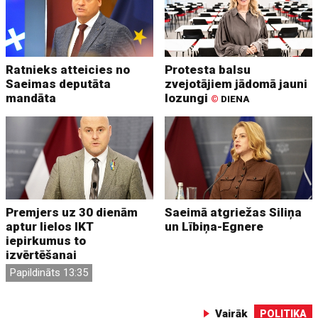
Ratnieks atteicies no
Protesta balsu
Saeimas deputāta
zvejotājiem jādomā jauni
mandāta
lozungi
©
DIENA
Premjers uz 30 dienām
Saeimā atgriežas Siliņa
aptur lielos IKT
un Lībiņa-Egnere
iepirkumus to
izvērtēšanai
Papildināts 13:35
Vairāk
POLITIKA