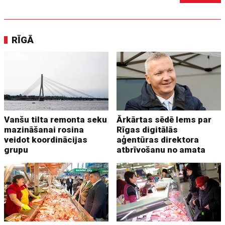
RĪGĀ
Vanšu tilta remonta seku
Ārkārtas sēdē lems par
mazināšanai rosina
Rīgas digitālās
veidot koordinācijas
aģentūras direktora
grupu
atbrīvošanu no amata