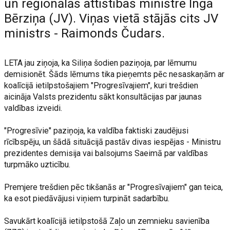
un reģionālās attīstības ministre Inga
Bērziņa (JV). Viņas vietā stājās cits JV
ministrs - Raimonds Čudars.
LETA jau ziņoja, ka Siliņa šodien paziņoja, par lēmumu
demisionēt. Šāds lēmums tika pieņemts pēc nesaskaņām ar
koalīcijā ietilpstošajiem "Progresīvajiem", kuri trešdien
aicināja Valsts prezidentu sākt konsultācijas par jaunas
valdības izveidi.
"Progresīvie" paziņoja, ka valdība faktiski zaudējusi
rīcībspēju, un šādā situācijā pastāv divas iespējas - Ministru
prezidentes demisija vai balsojums Saeimā par valdības
turpmāko uzticību.
Premjere trešdien pēc tikšanās ar "Progresīvajiem" gan teica,
ka esot piedāvājusi viņiem turpināt sadarbību.
Savukārt koalīcijā ietilpstošā Zaļo un zemnieku savienība