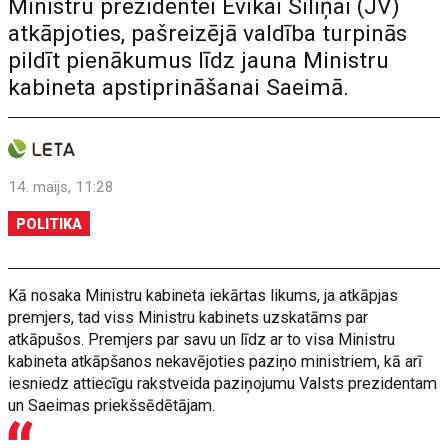
Ministru prezidentei Evikai Siliņai (JV)
atkāpjoties, pašreizējā valdība turpinās
pildīt pienākumus līdz jauna Ministru
kabineta apstiprināšanai Saeimā.
14. maijs, 11:28
POLITIKA
Kā nosaka Ministru kabineta iekārtas likums, ja atkāpjas
premjers, tad viss Ministru kabinets uzskatāms par
atkāpušos. Premjers par savu un līdz ar to visa Ministru
kabineta atkāpšanos nekavējoties paziņo ministriem, kā arī
iesniedz attiecīgu rakstveida paziņojumu Valsts prezidentam
un Saeimas priekšsēdētājam.