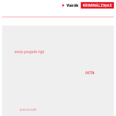
Vairāk
KRIMINĀLZIŅAS
ziedu piegāde rīgā
meliorācijas darbi
octa
dziļurbums
kravu apdrošināšana
granulu katli