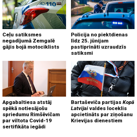
Ceļu satiksmes
Policija no piektdienas
negadījumā Zemgalē
līdz 25. jūnijam
gājis bojā motociklists
pastiprināti uzraudzīs
satiksmi
Apgabaltiesa atstāj
Bartaševiča partijas
Kopā
spēkā notiesājošu
Latvijai
valdes loceklis
spriedumu Rimšēvičam
apcietināts par ziņošanu
par viltota Covid-19
Krievijas dienestiem
sertifikāta iegādi