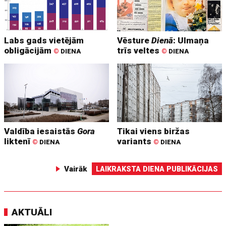
Labs gads vietējām
Vēsture
Dienā
: Ulmaņa
obligācijām
trīs veltes
©
DIENA
©
DIENA
Valdība iesaistās
Gora
Tikai viens biržas
liktenī
variants
©
DIENA
©
DIENA
Vairāk
LAIKRAKSTA DIENA PUBLIKĀCIJAS
AKTUĀLI