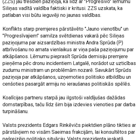
(ZZS) jau trešdien paziņoja, ka līdz ar "Progresīvo" lēmumu
Siliņas vadītā valdība faktiski ir kritusi. ZZS uzskata, ka
patlaban visi būtu ieguvēji no jaunas valdības.
Konflikts starp premjeres pārstāvēto "Jauno vienotību" un
"Progresīvajiem" samilza svētdienas vakarā pēc Siliņas
paziņojuma par aizsardzības ministra Andra Sprūda (P)
atbrīvošanu no amata vienlaikus ar viņa paša paziņojumu par
atkāpšanos. Lēmumu pieprasīt Sprūda demisiju premjere
pieņēma pēc dronu incidentiem Latgalē, norādot uz uzticības
zudumu ministram un problēmām nozarē. Savukārt Sprūds
paziņoja par atkāpšanos, uzņemoties politisko atbildību un
cenšoties pasargāt armiju no ieraušanas politiskās spēlēs.
Koalīcijas partneru starpā jau ilgstoši valdījušas dažādas
domstarpības, taču līdz šim bija izdevies vienoties par darba
turpināšanu.
Valsts prezidents Edgars Rinkēvičs piektdien plāno tikties ar
pārstāvjiem no visām Saeimas frakcijām, lai konsultētos par
pašreizējo politisko situāciju. Valsts prezidenta ieskatā,