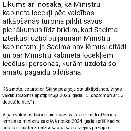
Likums arī nosaka, ka Ministru
kabineta locekļi pēc valdības
atkāpšanās turpina pildīt savus
pienākumus līdz brīdim, kad Saeima
izteikusi uzticību jaunam Ministru
kabinetam, ja Saeima nav lēmusi citādi
un par Ministru kabineta locekļiem
iecēlusi personas, kurām uzdota šo
amatu pagaidu pildīšana.
Kā ziņots, ceturtdien Siliņa paziņoja par atkāpšanos. Viņas
valdību Saeima apstiprināja 2023. gada 15. septembrī ar 53
deputātu balsīm.
Viņas valdības laikā mainījušies vairāki ministri. Pirmās
izmaiņas ministru sastāvā notika 2024. gada aprīlī, kad no
ārlietu ministra amata atkāpās kādreizējais premjers