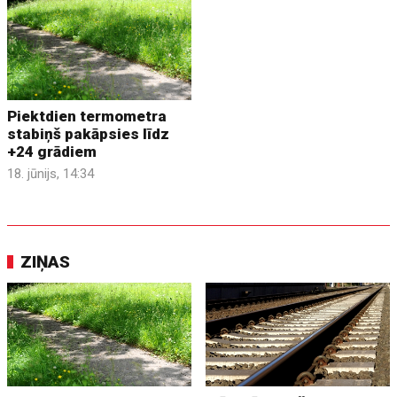
Piektdien termometra
stabiņš pakāpsies līdz
+24 grādiem
18. jūnijs, 14:34
ZIŅAS