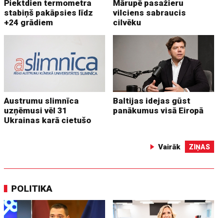
Piektdien termometra
Mārupē pasažieru
stabiņš pakāpsies līdz
vilciens sabraucis
+24 grādiem
cilvēku
Austrumu slimnīca
Baltijas idejas gūst
uzņēmusi vēl 31
panākumus visā Eiropā
Ukrainas karā cietušo
Vairāk
ZIŅAS
POLITIKA